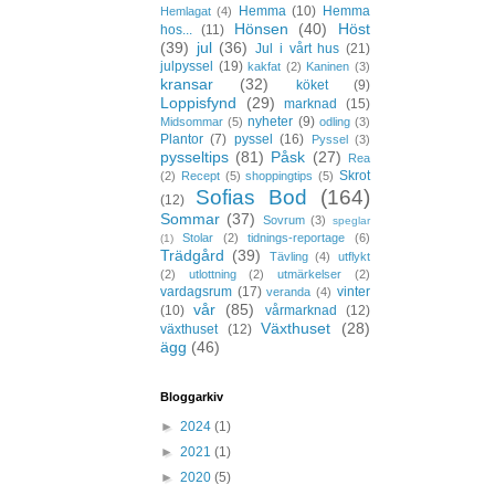
Hemma
(10)
Hemma
Hemlagat
(4)
Hönsen
(40)
Höst
hos...
(11)
(39)
jul
(36)
Jul i vårt hus
(21)
julpyssel
(19)
kakfat
(2)
Kaninen
(3)
kransar
(32)
köket
(9)
Loppisfynd
(29)
marknad
(15)
nyheter
(9)
Midsommar
(5)
odling
(3)
Plantor
(7)
pyssel
(16)
Pyssel
(3)
pysseltips
(81)
Påsk
(27)
Rea
Skrot
(2)
Recept
(5)
shoppingtips
(5)
Sofias Bod
(164)
(12)
Sommar
(37)
Sovrum
(3)
speglar
Stolar
(2)
tidnings-reportage
(6)
(1)
Trädgård
(39)
Tävling
(4)
utflykt
(2)
utlottning
(2)
utmärkelser
(2)
vardagsrum
(17)
vinter
veranda
(4)
vår
(85)
(10)
vårmarknad
(12)
Växthuset
(28)
växthuset
(12)
ägg
(46)
Bloggarkiv
►
2024
(1)
►
2021
(1)
►
2020
(5)