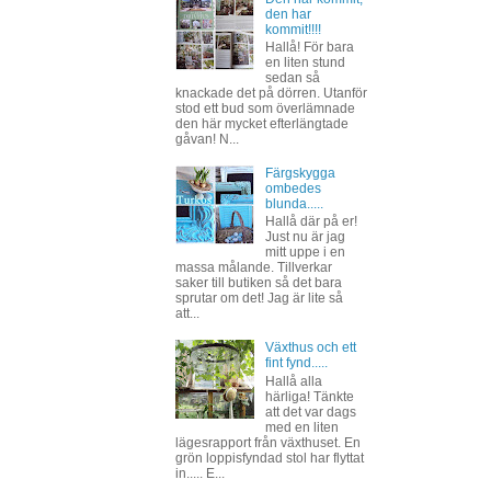
den har
kommit!!!!
Hallå! För bara
en liten stund
sedan så
knackade det på dörren. Utanför
stod ett bud som överlämnade
den här mycket efterlängtade
gåvan! N...
Färgskygga
ombedes
blunda.....
Hallå där på er!
Just nu är jag
mitt uppe i en
massa målande. Tillverkar
saker till butiken så det bara
sprutar om det! Jag är lite så
att...
Växthus och ett
fint fynd.....
Hallå alla
härliga! Tänkte
att det var dags
med en liten
lägesrapport från växthuset. En
grön loppisfyndad stol har flyttat
in..... E...