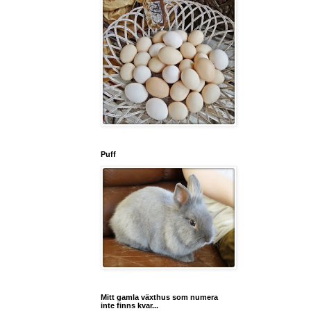
Puff
Mitt gamla växthus som numera
inte finns kvar...