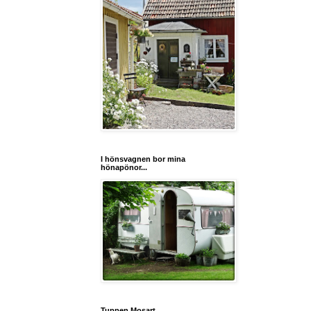
I hönsvagnen bor mina
hönapönor...
Tuppen Mosart