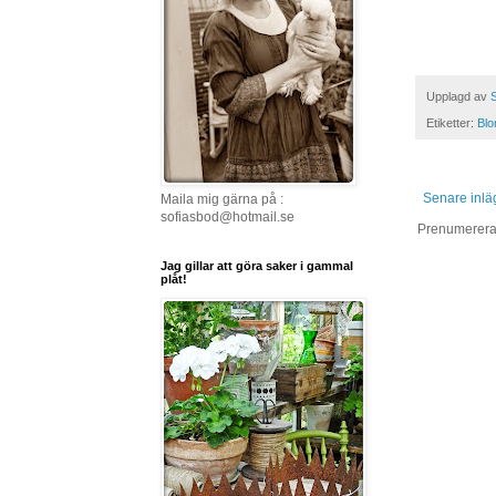
Upplagd av
S
Etiketter:
Bl
Senare inlä
Maila mig gärna på :
sofiasbod@hotmail.se
Prenumerera
Jag gillar att göra saker i gammal
plåt!