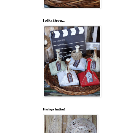
I olika färger...
Härliga hattar!