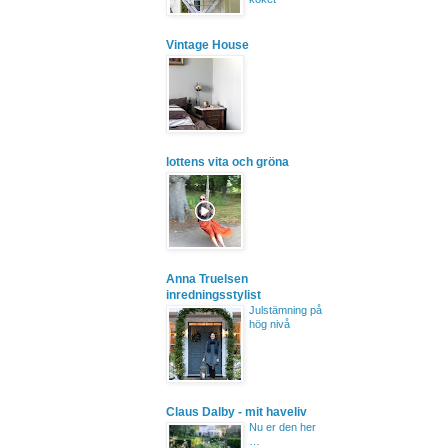
Vintage House
lottens vita och gröna
Anna Truelsen
inredningsstylist
Julstämning på
hög nivå
Claus Dalby - mit haveliv
Nu er den her
…