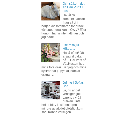
Och så kom det
en liten Puff till
oss...
Hallå! Ni
kommer kanske
ihåg att vi i
början av sommaren förlorade
vår super goa kanin Ozzy? Efter
honom har vi inte haft nån och
jag hade...
Lite rosa jul i
köket......
Hallå på er! Då
är jag tillbaka
då.... Har varit på
Västkusten hos
mina föräldrar. Där jag och mina
systrar har julpyntat, hämtat
granar, ...
Julmys i Sofias
Bod...
Ja, nu är det
verkligen jul i
varenda vrå i
butiken.. Inte
heller blev julstämningen
mindre av att det plötsligt kom
snö! Känns verkligen ...