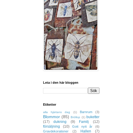
Leta i den här bloggen
Etiketter
Barnrum
(3)
alla hjärtans dag
(1)
Blommor
(85)
buketter
Bröllop
(1)
(17)
dukning
(9)
Familj
(12)
försäljning
(10)
Gott nytt år
(6)
Hallen
(7)
Gravdekorationer
(2)