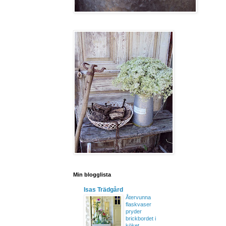
Min blogglista
Isas Trädgård
Återvunna
flaskvaser
pryder
brickbordet i
köket