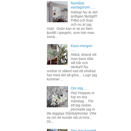
Nymålat
vardagsrum .....
Hallojj! Nu är det
äntligen färdigt!!!
Piffat och fixat
och nu är jag
nöjd. Ovan kan ni se en liten
tjuvtitt i spegeln, som min man
snick...
Kaos-morgon
.......
Alltså, ibland vill
man bara slita
sitt hår och
skrika!!! Nu
undrar ni säkert vad ett olivträd
har med det att göra.... Lugn jag
kommer ...
Om mig......
Hej! Hoppas ni
har en bra
måndag.... För
ett tag sedan
plockade jag in
lite taggiga Slånbärkvistar. Ville
se om de kunde slå ut inne...
Oc...
Den har kommit,