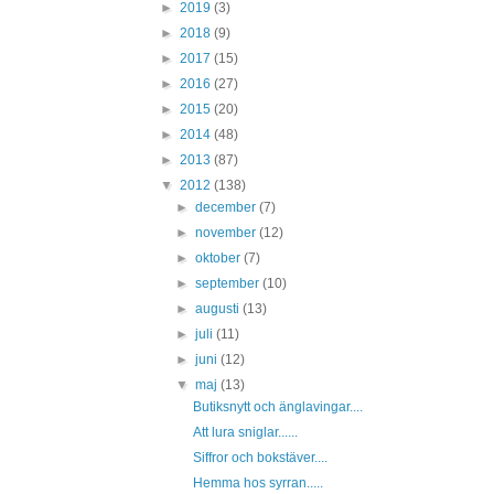
►
2019
(3)
►
2018
(9)
►
2017
(15)
►
2016
(27)
►
2015
(20)
►
2014
(48)
►
2013
(87)
▼
2012
(138)
►
december
(7)
►
november
(12)
►
oktober
(7)
►
september
(10)
►
augusti
(13)
►
juli
(11)
►
juni
(12)
▼
maj
(13)
Butiksnytt och änglavingar....
Att lura sniglar......
Siffror och bokstäver....
Hemma hos syrran.....