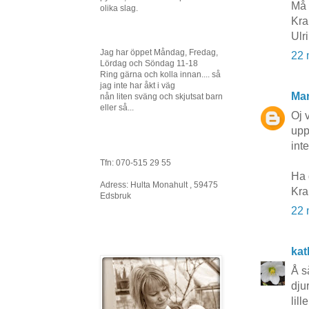
Må 
olika slag.
Kra
Ulr
Jag har öppet Måndag, Fredag,
22 
Lördag och Söndag 11-18
Ring gärna och kolla innan.... så
jag inte har åkt i väg
Mar
nån liten sväng och skjutsat barn
eller så...
Oj 
upp
inte
Tfn: 070-515 29 55
Ha 
Adress: Hulta Monahult , 59475
Kr
Edsbruk
22 
kat
Å så
dju
lil