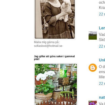
och
Kra
22 
Le
Vad
Skö
Maila mig gärna på :
sofiasbod@hotmail.se
22 
Jag gillar att göra saker i gammal
plåt!
Un
O d
ens
lil
22 
nat
Va 