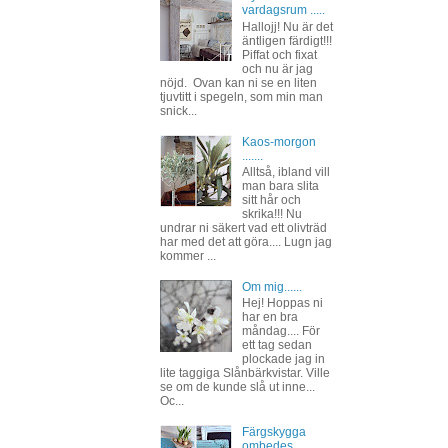
vardagsrum .....
Hallojj! Nu är det
äntligen färdigt!!!
Piffat och fixat
och nu är jag
nöjd. Ovan kan ni se en liten
tjuvtitt i spegeln, som min man
snick...
Kaos-morgon
.......
Alltså, ibland vill
man bara slita
sitt hår och
skrika!!! Nu
undrar ni säkert vad ett olivträd
har med det att göra.... Lugn jag
kommer ...
Om mig......
Hej! Hoppas ni
har en bra
måndag.... För
ett tag sedan
plockade jag in
lite taggiga Slånbärkvistar. Ville
se om de kunde slå ut inne...
Oc...
Färgskygga
ombedes