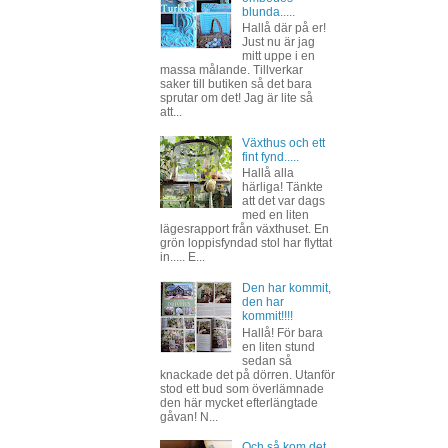
blunda.....
Hallå där på er!
Just nu är jag
mitt uppe i en
massa målande. Tillverkar
saker till butiken så det bara
sprutar om det! Jag är lite så
att...
Växthus och ett
fint fynd.....
Hallå alla
härliga! Tänkte
att det var dags
med en liten
lägesrapport från växthuset. En
grön loppisfyndad stol har flyttat
in..... E...
Den har kommit,
den har
kommit!!!!
Hallå! För bara
en liten stund
sedan så
knackade det på dörren. Utanför
stod ett bud som överlämnade
den här mycket efterlängtade
gåvan! N...
Och så kom det