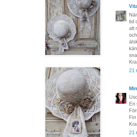
Vit
Näm
tid
att
och
äls
kän
sna
Kra
21 
Mi
Usc
En 
Förs
Fin
Kra
21 