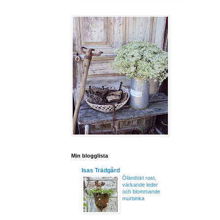
Min blogglista
Isas Trädgård
Öländskt rost,
värkande leder
och blommande
murbinka