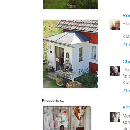
Ros
Sta
Kr
21 
Cho
Usc
fin
Kra
21 
Knoppbräda...
ET
Men
som
slu