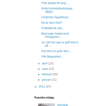
Från glädje till sorg.....
Kristi himmelsfärdsdags-
utflykt....
Underbar Äppelblom....
Nu är dom här!!!
Pottskåp till salu.....
Barnvagn lastad med
Pelargoner....
Ja, vad har jag nu gett mig in
på.....
Det blev en grön dörr.....
Vita Magasinet....
►
april
(13)
►
mars
(13)
►
februari
(16)
►
januari
(11)
►
2011
(37)
Populära inlägg
Nymålat