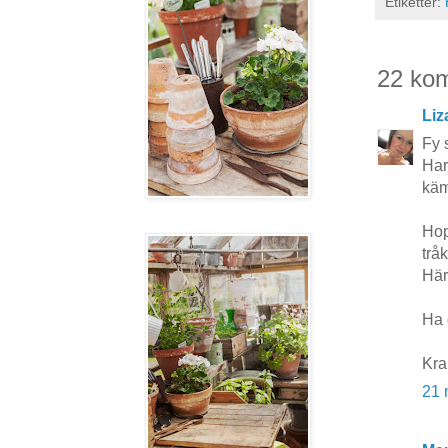
Etiketter:
22 ko
Liz
Fy s
Har
kämp
Hop
trå
Här
Ha 
Kra
21 