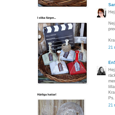
San
Hej
I olika färger...
Nej
pre
Kr
21 
En
Hej
räck
men
lill
Kra
Härliga hattar!
Ps.
21 