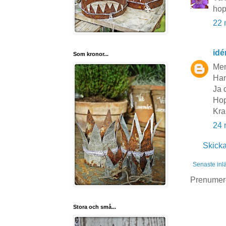
hop
22 
idé
Som kronor...
Men
Han
Ja 
Hop
Kra
24 
Skick
Senaste inl
Prenumer
Stora och små...