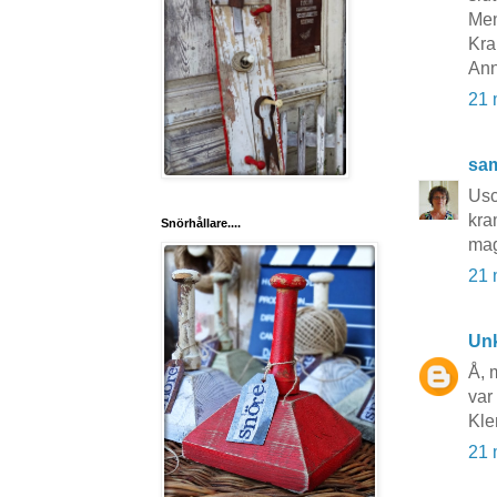
Men
Kra
Ann
21 
sa
Usc
kr
Snörhållare....
ma
21 
Un
Å, 
var
Kle
21 