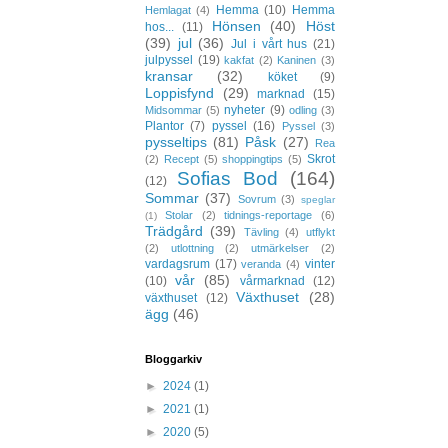
Hemma
(10)
Hemma
Hemlagat
(4)
Hönsen
(40)
Höst
hos...
(11)
(39)
jul
(36)
Jul i vårt hus
(21)
julpyssel
(19)
kakfat
(2)
Kaninen
(3)
kransar
(32)
köket
(9)
Loppisfynd
(29)
marknad
(15)
nyheter
(9)
Midsommar
(5)
odling
(3)
Plantor
(7)
pyssel
(16)
Pyssel
(3)
pysseltips
(81)
Påsk
(27)
Rea
Skrot
(2)
Recept
(5)
shoppingtips
(5)
Sofias Bod
(164)
(12)
Sommar
(37)
Sovrum
(3)
speglar
Stolar
(2)
tidnings-reportage
(6)
(1)
Trädgård
(39)
Tävling
(4)
utflykt
(2)
utlottning
(2)
utmärkelser
(2)
vardagsrum
(17)
vinter
veranda
(4)
vår
(85)
(10)
vårmarknad
(12)
Växthuset
(28)
växthuset
(12)
ägg
(46)
Bloggarkiv
►
2024
(1)
►
2021
(1)
►
2020
(5)