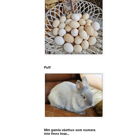
Puff
Mitt gamla växthus som numera
inte finns kvar...