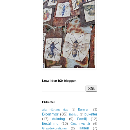
Leta i den här bloggen
Etiketter
Barnrum
(3)
alla hjärtans dag
(1)
Blommor
(85)
buketter
Bröllop
(1)
(17)
dukning
(9)
Familj
(12)
försäljning
(10)
Gott nytt år
(6)
Hallen
(7)
Gravdekorationer
(2)