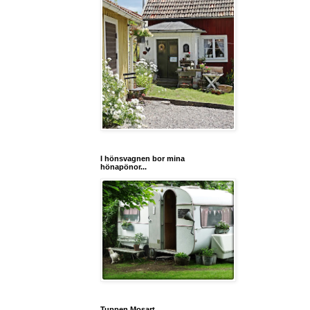
I hönsvagnen bor mina
hönapönor...
Tuppen Mosart