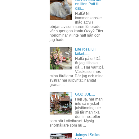
en liten Puff till
oss...
Hallå! Ni
kommer kanske
ihåg att vi i
början av sommaren förlorade
vår super goa kanin Ozzy? Efter
honom har vi inte haft nån och
jag hade...
Lite rosa jul i
köket......
Hallå på er! Då
är jag tillbaka
då.... Har varit på
Västkusten hos
mina föräldrar. Där jag och mina
systrar har julpyntat, hämtat
granar, ...
GOD JUL....
Hej! Ja, har man
inte så mycket
julstämning ute
så får man fixa
den inne...eller
som här i växthuset. Mysig
snörhållare som nu ...
Julmys i Sofias