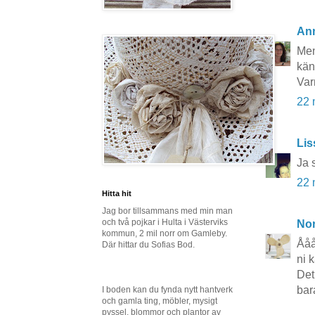
An
Men
kän
Var
22 
Lis
Ja 
22 
Hitta hit
Jag bor tillsammans med min man
och två pojkar i Hulta i Västerviks
No
kommun, 2 mil norr om Gamleby.
Ååå
Där hittar du Sofias Bod.
ni 
Det 
bar
I boden kan du fynda nytt hantverk
och gamla ting, möbler, mysigt
pyssel, blommor och plantor av