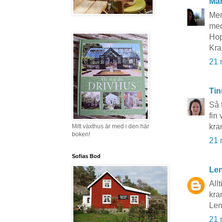
Mar
Men
med
Hop
Kra
21 
Tin
Så 
fin 
kra
Mitt växthus är med i den här
boken!
21 
Sofias Bod
Len
Allt
kra
Le
21 