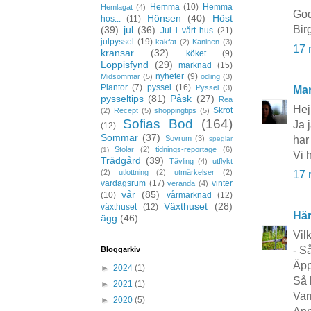
Hemma
(10)
Hemma
Hemlagat
(4)
God
Hönsen
(40)
Höst
hos...
(11)
Birg
(39)
jul
(36)
Jul i vårt hus
(21)
julpyssel
(19)
kakfat
(2)
Kaninen
(3)
17 
kransar
(32)
köket
(9)
Loppisfynd
(29)
marknad
(15)
nyheter
(9)
Midsommar
(5)
odling
(3)
Plantor
(7)
pyssel
(16)
Pyssel
(3)
Mar
pysseltips
(81)
Påsk
(27)
Rea
Hej
Skrot
(2)
Recept
(5)
shoppingtips
(5)
Sofias Bod
(164)
Ja 
(12)
Sommar
(37)
har
Sovrum
(3)
speglar
Stolar
(2)
tidnings-reportage
(6)
(1)
Vi 
Trädgård
(39)
Tävling
(4)
utflykt
(2)
utlottning
(2)
utmärkelser
(2)
17 
vardagsrum
(17)
vinter
veranda
(4)
vår
(85)
(10)
vårmarknad
(12)
Växthuset
(28)
växthuset
(12)
Här
ägg
(46)
Vil
- S
Bloggarkiv
Äpp
►
2024
(1)
Så k
►
2021
(1)
Var
►
2020
(5)