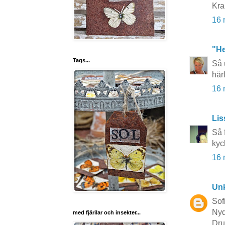
Kra
16 
"He
Tags...
Så 
här
16 
Lis
Så 
kyc
16 
Un
Sof
Nyd
med fjärilar och insekter...
Dr