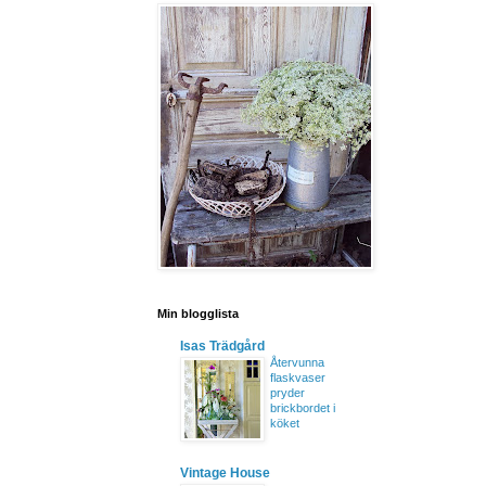
Min blogglista
Isas Trädgård
Återvunna
flaskvaser
pryder
brickbordet i
köket
Vintage House