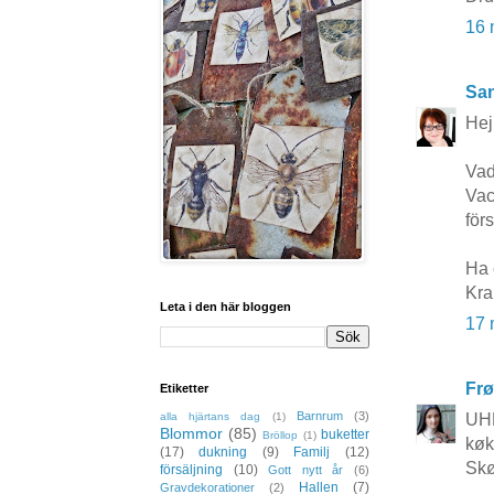
16 
San
Hej
Vad
Vac
förs
Ha 
Kr
Leta i den här bloggen
17 
Frø
Etiketter
Barnrum
(3)
UHM
alla hjärtans dag
(1)
Blommor
(85)
buketter
Bröllop
(1)
køk
(17)
dukning
(9)
Familj
(12)
Skø
försäljning
(10)
Gott nytt år
(6)
Hallen
(7)
Gravdekorationer
(2)