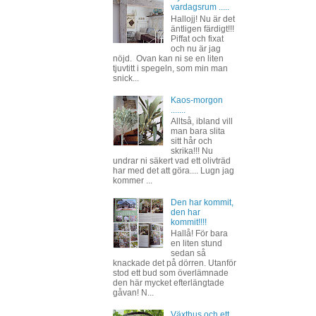
vardagsrum .....
Hallojj! Nu är det
äntligen färdigt!!!
Piffat och fixat
och nu är jag
nöjd. Ovan kan ni se en liten
tjuvtitt i spegeln, som min man
snick...
Kaos-morgon
.......
Alltså, ibland vill
man bara slita
sitt hår och
skrika!!! Nu
undrar ni säkert vad ett olivträd
har med det att göra.... Lugn jag
kommer ...
Den har kommit,
den har
kommit!!!!
Hallå! För bara
en liten stund
sedan så
knackade det på dörren. Utanför
stod ett bud som överlämnade
den här mycket efterlängtade
gåvan! N...
Växthus och ett