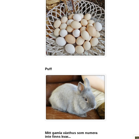
Puff
Mitt gamla växthus som numera
inte finns kvar...