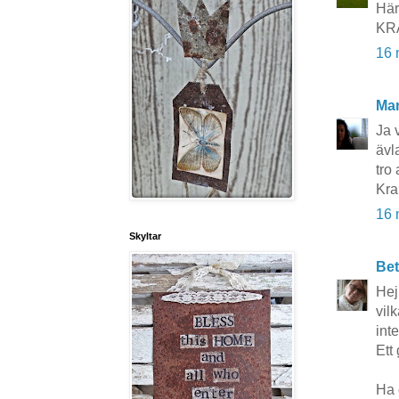
Här
KR
16 
Mar
Ja 
ävl
tro
Kra
16 
Skyltar
Bet
Hej 
vil
int
Ett
Ha 