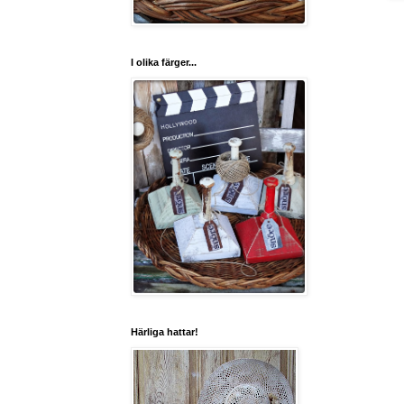
I olika färger...
Härliga hattar!