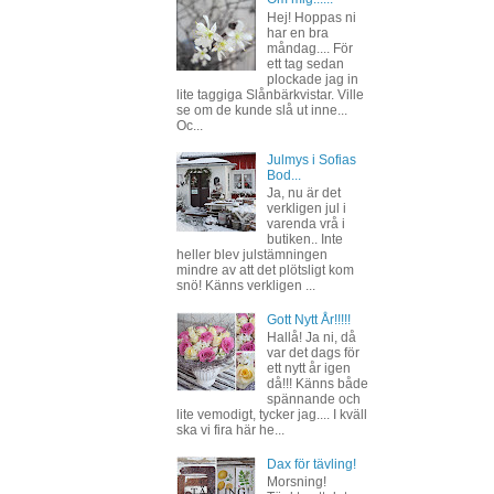
Hej! Hoppas ni
har en bra
måndag.... För
ett tag sedan
plockade jag in
lite taggiga Slånbärkvistar. Ville
se om de kunde slå ut inne...
Oc...
Julmys i Sofias
Bod...
Ja, nu är det
verkligen jul i
varenda vrå i
butiken.. Inte
heller blev julstämningen
mindre av att det plötsligt kom
snö! Känns verkligen ...
Gott Nytt År!!!!!
Hallå! Ja ni, då
var det dags för
ett nytt år igen
då!!! Känns både
spännande och
lite vemodigt, tycker jag.... I kväll
ska vi fira här he...
Dax för tävling!
Morsning!