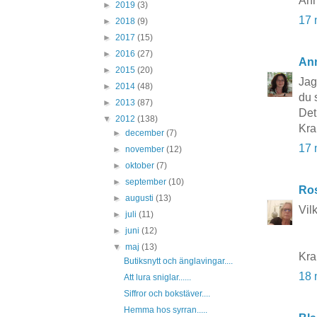
Ann
►
2019
(3)
17 
►
2018
(9)
►
2017
(15)
►
2016
(27)
An
►
2015
(20)
Jag
►
2014
(48)
du 
►
2013
(87)
Det 
▼
2012
(138)
Kr
►
december
(7)
17 
►
november
(12)
►
oktober
(7)
►
september
(10)
Ros
►
augusti
(13)
Vil
►
juli
(11)
►
juni
(12)
▼
maj
(13)
Kr
Butiksnytt och änglavingar....
18 
Att lura sniglar......
Siffror och bokstäver....
Hemma hos syrran.....