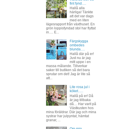
fint fynd.....
Hallå alla
härliga! Tänkte
att det var dags
med en liten
lägesrapport från växthuset. En
grön loppisfyndad stol har flyttat
in..... E...
Färgskygga
ombedes
blunda.....
Hallå där på er!
Just nu är jag
mitt uppe i en
massa målande. Tillverkar
saker till butiken så det bara
sprutar om det! Jag är lite så
att...
Lite rosa jul i
köket......
Hallå på er! Då
är jag tillbaka
då.... Har varit på
Västkusten hos
mina föräldrar. Där jag och mina
systrar har julpyntat, hämtat
granar, ...
Om mig......