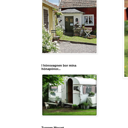
I hönsvagnen bor mina
hönapönor...
Tuppen Mosart