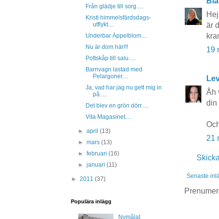
Bla
Från glädje till sorg.....
Hej 
Kristi himmelsfärdsdags-
är 
utflykt....
kra
Underbar Äppelblom....
Nu är dom här!!!
19 
Pottskåp till salu.....
Barnvagn lastad med
Pelargoner....
Lev
Ja, vad har jag nu gett mig in
Åh 
på.....
din
Det blev en grön dörr.....
Vita Magasinet....
Och
►
april
(13)
21 
►
mars
(13)
►
februari
(16)
Skick
►
januari
(11)
Senaste inl
►
2011
(37)
Prenumer
Populära inlägg
Nymålat