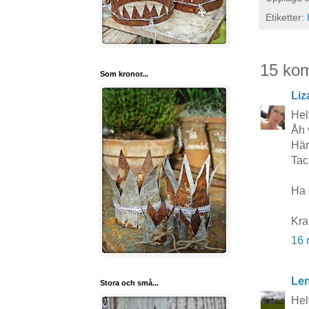
Etiketter:
15 ko
Som kronor...
Liz
Hel
Åh v
Här
Tack
Ha d
Kra
16 
Le
Stora och små...
Hel