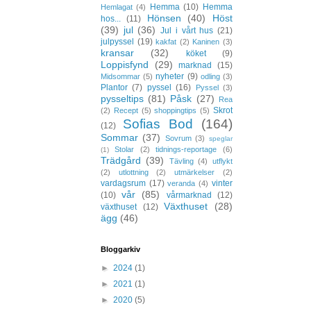
Hemma
(10)
Hemma
Hemlagat
(4)
Hönsen
(40)
Höst
hos...
(11)
(39)
jul
(36)
Jul i vårt hus
(21)
julpyssel
(19)
kakfat
(2)
Kaninen
(3)
kransar
(32)
köket
(9)
Loppisfynd
(29)
marknad
(15)
nyheter
(9)
Midsommar
(5)
odling
(3)
Plantor
(7)
pyssel
(16)
Pyssel
(3)
pysseltips
(81)
Påsk
(27)
Rea
Skrot
(2)
Recept
(5)
shoppingtips
(5)
Sofias Bod
(164)
(12)
Sommar
(37)
Sovrum
(3)
speglar
Stolar
(2)
tidnings-reportage
(6)
(1)
Trädgård
(39)
Tävling
(4)
utflykt
(2)
utlottning
(2)
utmärkelser
(2)
vardagsrum
(17)
vinter
veranda
(4)
vår
(85)
(10)
vårmarknad
(12)
Växthuset
(28)
växthuset
(12)
ägg
(46)
Bloggarkiv
►
2024
(1)
►
2021
(1)
►
2020
(5)