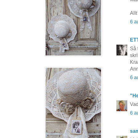
All
6 a
ET
Så 
skr
Kra
Ann
6 a
"He
Vad
6 a
sa