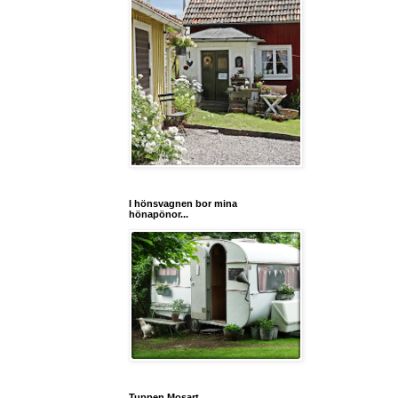
I hönsvagnen bor mina
hönapönor...
Tuppen Mosart