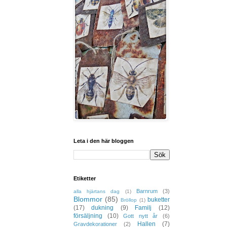
Leta i den här bloggen
Etiketter
Barnrum
(3)
alla hjärtans dag
(1)
Blommor
(85)
buketter
Bröllop
(1)
(17)
dukning
(9)
Familj
(12)
försäljning
(10)
Gott nytt år
(6)
Hallen
(7)
Gravdekorationer
(2)