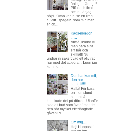
äntligen färdigt!!!
Piffat och fixat
och nu är jag
nöjd. Ovan kan ni se en liten
tjuvtitt i spegeln, som min man
snick...
Kaos-morgon
.......
Alltså, ibland vill
man bara slita
sitt hår och
skrika!!! Nu
undrar ni säkert vad ett olivträd
har med det att göra.... Lugn jag
kommer ...
Den har kommit,
den har
kommit!!!!
Hallå! För bara
en liten stund
sedan så
knackade det på dörren. Utanför
stod ett bud som överlämnade
den här mycket efterlängtade
gåvan! N...
Om mig......
Hej! Hoppas ni