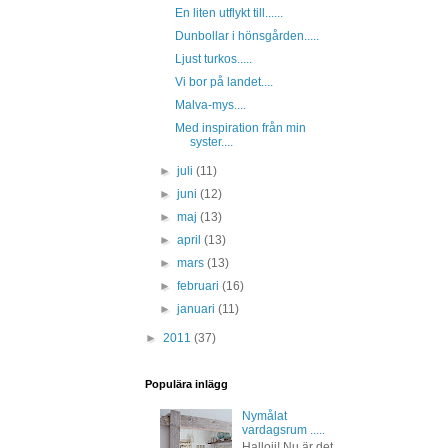
En liten utflykt till......
Dunbollar i hönsgården.....
Ljust turkos.....
Vi bor på landet....
Malva-mys....
Med inspiration från min
syster....
►
juli
(11)
►
juni
(12)
►
maj
(13)
►
april
(13)
►
mars
(13)
►
februari
(16)
►
januari
(11)
►
2011
(37)
Populära inlägg
Nymålat
vardagsrum .....
Hallojj! Nu är det