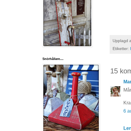
Upplagd 
Etiketter:
Snörhållare....
15 ko
Mar
Mån
Kr
6 a
Le