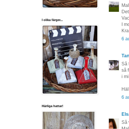
Mal
Det
Vac
I olika färger...
I m
Kra
6 a
Tan
Så 
så f
i m
Häl
6 a
Härliga hattar!
Els
Så 
Mal