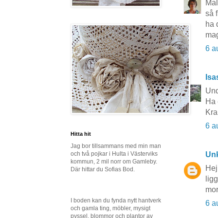
Mal
så 
ha 
ma
6 a
Isa
Und
Ha 
Kra
6 a
Hitta hit
Jag bor tillsammans med min man
och två pojkar i Hulta i Västerviks
Un
kommun, 2 mil norr om Gamleby.
Hej
Där hittar du Sofias Bod.
lig
mor
I boden kan du fynda nytt hantverk
6 a
och gamla ting, möbler, mysigt
pyssel, blommor och plantor av