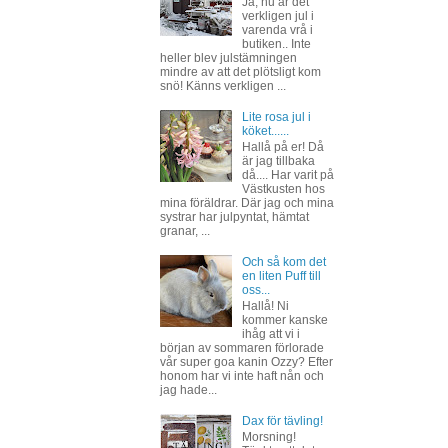
Ja, nu är det
verkligen jul i
varenda vrå i
butiken.. Inte
heller blev julstämningen
mindre av att det plötsligt kom
snö! Känns verkligen ...
Lite rosa jul i
köket......
Hallå på er! Då
är jag tillbaka
då.... Har varit på
Västkusten hos
mina föräldrar. Där jag och mina
systrar har julpyntat, hämtat
granar, ...
Och så kom det
en liten Puff till
oss...
Hallå! Ni
kommer kanske
ihåg att vi i
början av sommaren förlorade
vår super goa kanin Ozzy? Efter
honom har vi inte haft nån och
jag hade...
Dax för tävling!
Morsning!