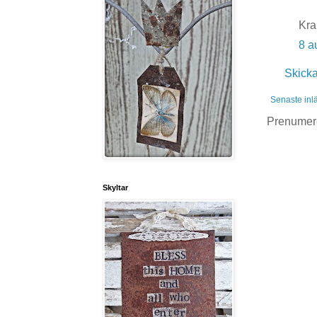
Kr
8 a
Skick
Senaste inl
Prenumer
Skyltar