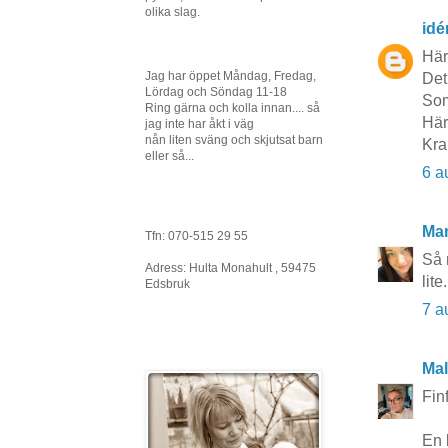
olika slag.
idé
Här
Jag har öppet Måndag, Fredag,
Det
Lördag och Söndag 11-18
Som
Ring gärna och kolla innan.... så
Här
jag inte har åkt i väg
nån liten sväng och skjutsat barn
Kra
eller så...
6 a
Ma
Tfn: 070-515 29 55
Så 
Adress: Hulta Monahult , 59475
lite
Edsbruk
7 a
Mal
Fin
En 