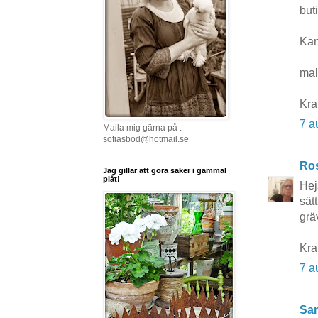
but
Kan
mal
Kra
7 a
Maila mig gärna på :
sofiasbod@hotmail.se
Ros
Jag gillar att göra saker i gammal
plåt!
Hej
sätt
grä
Kr
7 a
San