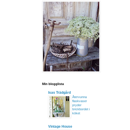
Min blogglista
Isas Trädgård
Återvunna
flaskvaser
pryder
brickbordet i
köket
Vintage House