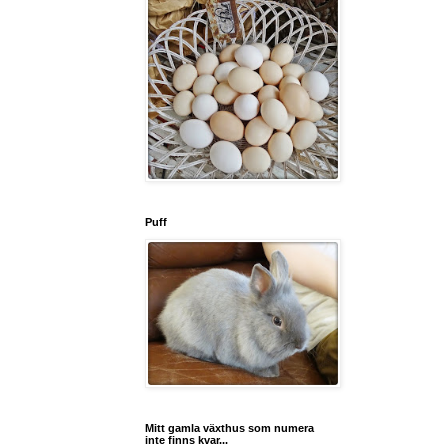
Puff
Mitt gamla växthus som numera
inte finns kvar...