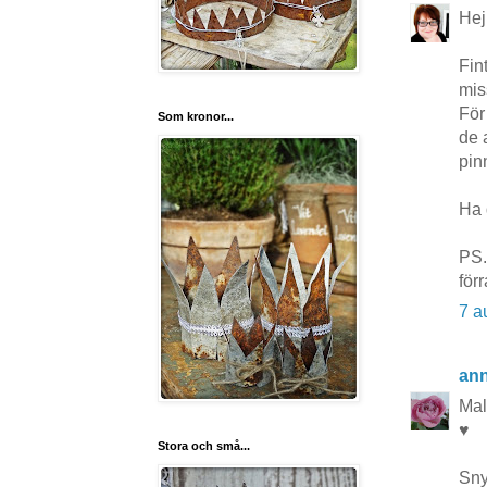
Hej
Fin
mis
För
Som kronor...
de 
pin
Ha 
PS.
för
7 a
ann
Mal
♥
Stora och små...
Sny