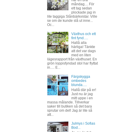
har en bra
måndag.... För
ett tag sedan
plockade jag in
lite taggiga Slånbärkvistar. Ville
se om de kunde slå ut inne...
Oc...
Växthus och ett
fint fynd.....
Hallå alla
härliga! Tänkte
att det var dags
med en liten
lägesrapport från växthuset. En
grön loppisfyndad stol har flyttat
in..... E...
Färgskygga
ombedes
blunda.....
Hallå där på er!
Just nu är jag
mitt uppe i en
massa målande. Tillverkar
saker till butiken så det bara
sprutar om det! Jag är lite så
att...
Julmys i Sofias
Bod...