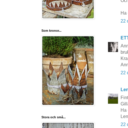
Och
Ha 
22 
Som kronor...
ET
Ann
bru
Kra
Ann
22 
Le
Fin
Gil
Ha 
Le
Stora och små...
22 