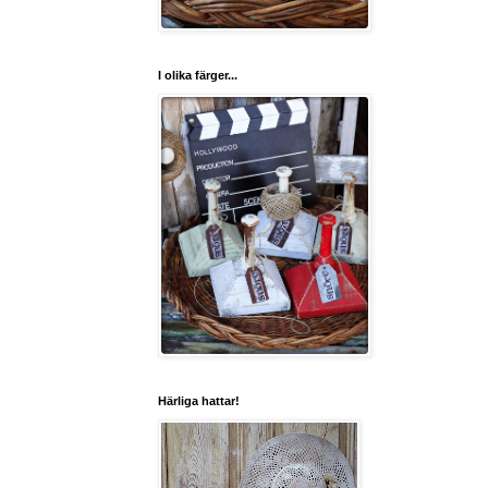
I olika färger...
Härliga hattar!