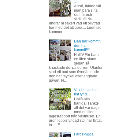
.......
Alltså, ibland vill
man bara slita
sitt hår och
skrika!!! Nu
undrar ni säkert vad ett olivträd
har med det att göra.... Lugn jag
kommer ...
Den har kommit,
den har
kommit!!!!
Hallå! För bara
en liten stund
sedan så
knackade det på dörren. Utanför
stod ett bud som överlämnade
den här mycket efterlängtade
gåvan! N...
Växthus och ett
fint fynd.....
Hallå alla
härliga! Tänkte
att det var dags
med en liten
lägesrapport från växthuset. En
grön loppisfyndad stol har flyttat
in..... E...
Färgskygga