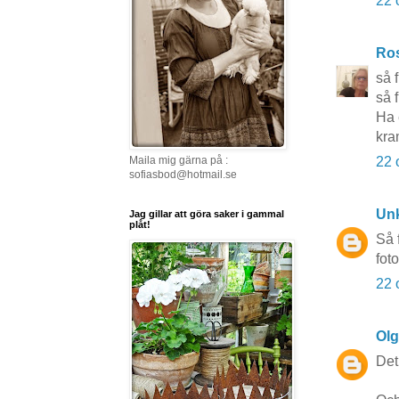
22 
Ros
så 
så 
Ha 
kra
22 
Maila mig gärna på :
sofiasbod@hotmail.se
Un
Jag gillar att göra saker i gammal
plåt!
Så 
fot
22 
Ol
Det 