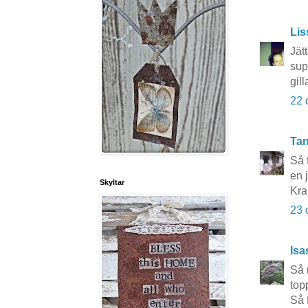
Lis
Jät
sup
gil
22 
Tan
Så 
en 
Skyltar
Kra
23 
Isa
Så 
top
Så f