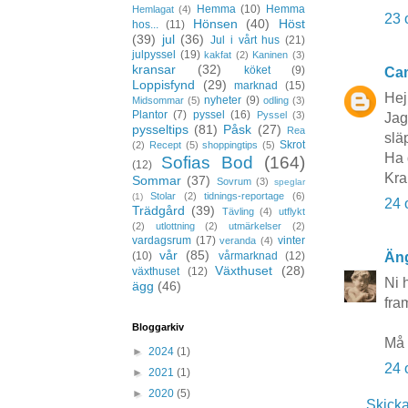
Hemma
(10)
Hemma
Hemlagat
(4)
23 
Hönsen
(40)
Höst
hos...
(11)
(39)
jul
(36)
Jul i vårt hus
(21)
julpyssel
(19)
kakfat
(2)
Kaninen
(3)
kransar
(32)
köket
(9)
Cam
Loppisfynd
(29)
marknad
(15)
Hej
nyheter
(9)
Midsommar
(5)
odling
(3)
Plantor
(7)
pyssel
(16)
Pyssel
(3)
Jag
pysseltips
(81)
Påsk
(27)
Rea
slä
Skrot
(2)
Recept
(5)
shoppingtips
(5)
Ha 
Sofias Bod
(164)
(12)
Kra
Sommar
(37)
Sovrum
(3)
speglar
Stolar
(2)
tidnings-reportage
(6)
(1)
24 
Trädgård
(39)
Tävling
(4)
utflykt
(2)
utlottning
(2)
utmärkelser
(2)
vardagsrum
(17)
vinter
veranda
(4)
vår
(85)
Äng
(10)
vårmarknad
(12)
Växthuset
(28)
växthuset
(12)
Ni 
ägg
(46)
fra
Bloggarkiv
Må 
►
2024
(1)
24 
►
2021
(1)
►
2020
(5)
Skick