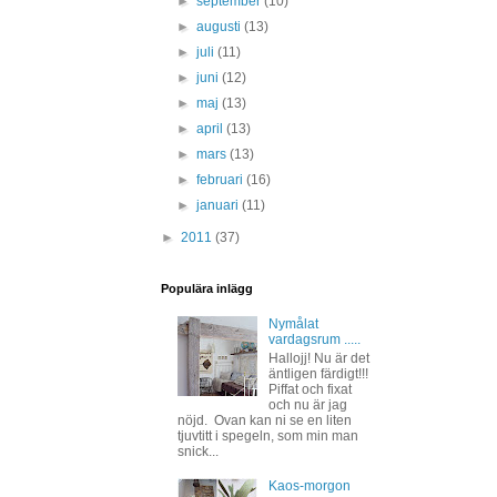
►
september
(10)
►
augusti
(13)
►
juli
(11)
►
juni
(12)
►
maj
(13)
►
april
(13)
►
mars
(13)
►
februari
(16)
►
januari
(11)
►
2011
(37)
Populära inlägg
Nymålat
vardagsrum .....
Hallojj! Nu är det
äntligen färdigt!!!
Piffat och fixat
och nu är jag
nöjd. Ovan kan ni se en liten
tjuvtitt i spegeln, som min man
snick...
Kaos-morgon