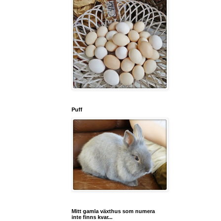
Puff
Mitt gamla växthus som numera
inte finns kvar...