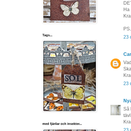
DET
Ha 
Kra
PS.
Tags...
23 
Cam
Vad 
Ska
Kra
23 
Nya
Så 
täv
Kra
med fjärilar och insekter...
23 