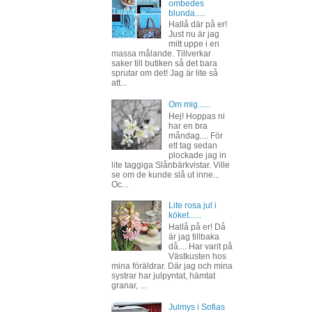
ombedes
blunda.....
Hallå där på er!
Just nu är jag
mitt uppe i en
massa målande. Tillverkar
saker till butiken så det bara
sprutar om det! Jag är lite så
att...
Om mig......
Hej! Hoppas ni
har en bra
måndag.... För
ett tag sedan
plockade jag in
lite taggiga Slånbärkvistar. Ville
se om de kunde slå ut inne...
Oc...
Lite rosa jul i
köket......
Hallå på er! Då
är jag tillbaka
då.... Har varit på
Västkusten hos
mina föräldrar. Där jag och mina
systrar har julpyntat, hämtat
granar, ...
Julmys i Sofias