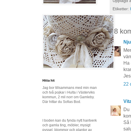
Upplagd 
Etiketter:
18 ko
Nju
Men
vär
Ha 
kra
Jes
Hitta hit
22 
Jag bor tillsammans med min man
och två pojkar i Hulta i Västerviks
kommun, 2 mil norr om Gamleby.
Vit
Där hittar du Sofias Bod.
Du h
kom
I boden kan du fynda nytt hantverk
Så 
och gamla ting, möbler, mysigt
sal
pyssel, blommor och plantor av