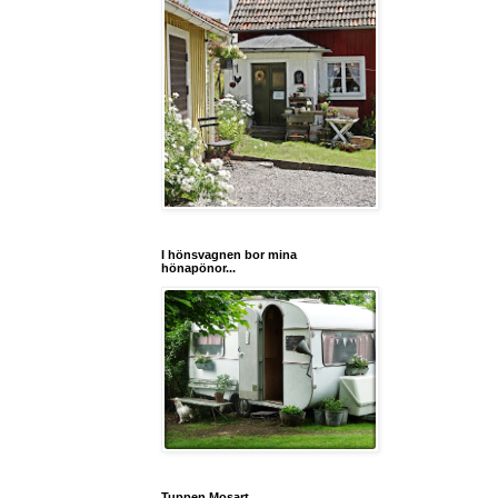
I hönsvagnen bor mina
hönapönor...
Tuppen Mosart