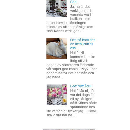
Bod...
Ja, nu är det
verkligen jul i
varenda vrå i
butiken.. Inte
heller blev julstämningen
mindre av att det plötsligt kom
snö! Känns verkligen ...
Och så kom det
en liten Puff till
oss...
Hallå! Ni
kommer kanske
ihåg att vi i
början av sommaren förlorade
vår super goa kanin Ozzy? Efter
honom har vi inte haft nån och
jag hade...
Gott Nytt År!!!!!
Hallå! Ja ni, då
var det dags för
ett nytt år igen
då!!! Känns både
spännande och
lite vemodigt, tycker jag.... I kväll
ska vi fira här he...