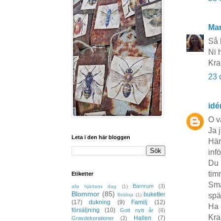
Mar
Så 
Ni 
Kra
23 
idé
O v
Ja 
Leta i den här bloggen
Här
inf
Du 
tim
Etiketter
Små
Barnrum
(3)
alla hjärtans dag
(1)
Blommor
(85)
buketter
spä
Bröllop
(1)
(17)
dukning
(9)
Familj
(12)
Ha 
försäljning
(10)
Gott nytt år
(6)
Kra
Hallen
(7)
Gravdekorationer
(2)