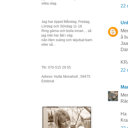
olika slag.
22 
Jag har öppet Måndag, Fredag,
Un
Lördag och Söndag 11-18
Men
Ring gärna och kolla innan.... så
jag inte har åkt i väg
å ba
nån liten sväng och skjutsat barn
Jaa
eller så...
Där
KRA
Tfn: 070-515 29 55
22 
Adress: Hulta Monahult , 59475
Edsbruk
Mar
Men
Rik
Ha 
Kra