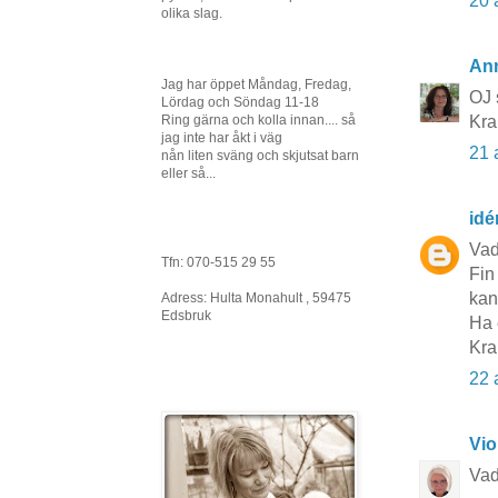
20 
olika slag.
An
Jag har öppet Måndag, Fredag,
OJ 
Lördag och Söndag 11-18
Ring gärna och kolla innan.... så
Kr
jag inte har åkt i väg
21 
nån liten sväng och skjutsat barn
eller så...
idé
Vad
Tfn: 070-515 29 55
Fin
kan
Adress: Hulta Monahult , 59475
Edsbruk
Ha 
Kra
22 
Vio
Vad