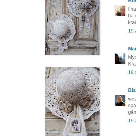
Ros
fin
ha 
kra
19 
Mar
Myc
Kra
19 
Bla
wow
spä
gån
19 