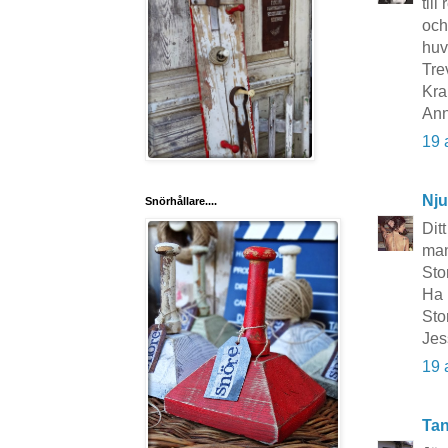
till
och
huv
Tre
Kra
Ann
19 
Nju
Snörhållare....
Dit
man
Stor
Ha 
Sto
Jes
19 
Tan