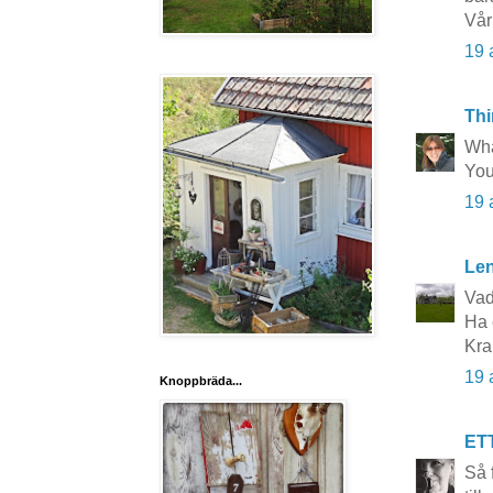
Vår
19 
Thi
Wha
You
19 
Le
Vad
Ha 
Kra
19 
Knoppbräda...
ET
Så 