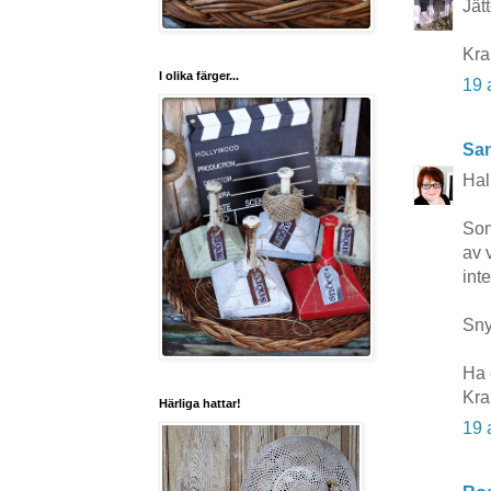
Jät
Kra
I olika färger...
19 
San
Hal
Som
av 
int
Snyg
Ha 
Kr
Härliga hattar!
19 