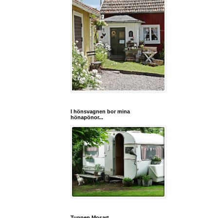
I hönsvagnen bor mina
hönapönor...
Tuppen Mosart