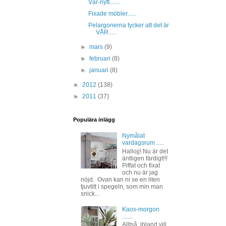
Vår-nytt.......
Fixade möbler......
Pelargonerna tycker att det är
VÅR.....
►
mars
(9)
►
februari
(8)
►
januari
(8)
►
2012
(138)
►
2011
(37)
Populära inlägg
Nymålat
vardagsrum .....
Hallojj! Nu är det
äntligen färdigt!!!
Piffat och fixat
och nu är jag
nöjd. Ovan kan ni se en liten
tjuvtitt i spegeln, som min man
snick...
Kaos-morgon
.......
Alltså, ibland vill