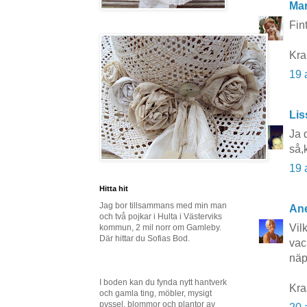
Mar
Fin
Kr
19 
Lis
Ja 
så,
19 
Hitta hit
Jag bor tillsammans med min man
Ane
och två pojkar i Hulta i Västerviks
Vilk
kommun, 2 mil norr om Gamleby.
Där hittar du Sofias Bod.
vac
näp
I boden kan du fynda nytt hantverk
Kr
och gamla ting, möbler, mysigt
pyssel, blommor och plantor av