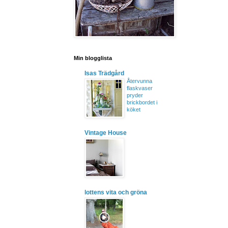
Min blogglista
Isas Trädgård
Återvunna
flaskvaser
pryder
brickbordet i
köket
Vintage House
lottens vita och gröna