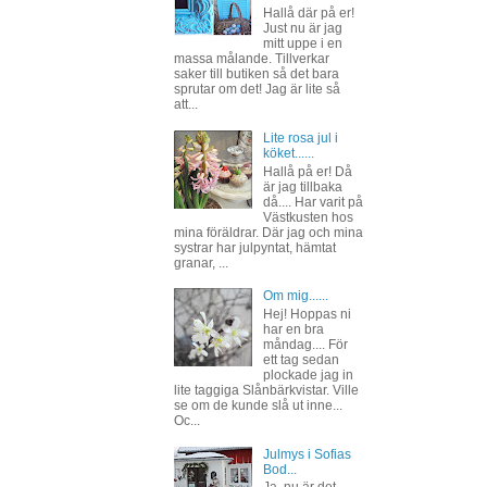
Hallå där på er!
Just nu är jag
mitt uppe i en
massa målande. Tillverkar
saker till butiken så det bara
sprutar om det! Jag är lite så
att...
Lite rosa jul i
köket......
Hallå på er! Då
är jag tillbaka
då.... Har varit på
Västkusten hos
mina föräldrar. Där jag och mina
systrar har julpyntat, hämtat
granar, ...
Om mig......
Hej! Hoppas ni
har en bra
måndag.... För
ett tag sedan
plockade jag in
lite taggiga Slånbärkvistar. Ville
se om de kunde slå ut inne...
Oc...
Julmys i Sofias
Bod...
Ja, nu är det