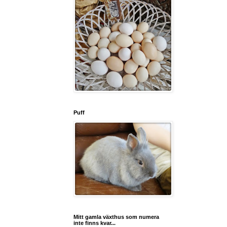
Puff
Mitt gamla växthus som numera
inte finns kvar...