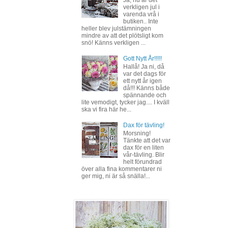
verkligen jul i
varenda vrå i
butiken.. Inte
heller blev julstämningen
mindre av att det plötsligt kom
snö! Känns verkligen ...
Gott Nytt År!!!!!
Hallå! Ja ni, då
var det dags för
ett nytt år igen
då!!! Känns både
spännande och
lite vemodigt, tycker jag.... I kväll
ska vi fira här he...
Dax för tävling!
Morsning!
Tänkte att det var
dax för en liten
vår-tävling. Blir
helt förundrad
över alla fina kommentarer ni
ger mig, ni är så snälla!...