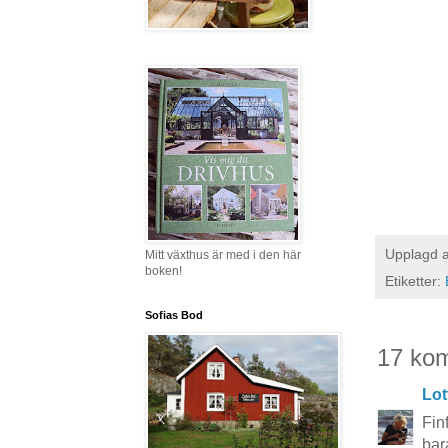
Upplagd 
Mitt växthus är med i den här
boken!
Etiketter:
Sofias Bod
17 ko
Lot
Fin
bar