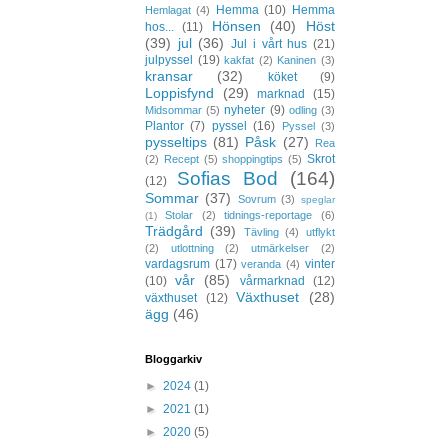
Hemma
(10)
Hemma
Hemlagat
(4)
Hönsen
(40)
Höst
hos...
(11)
(39)
jul
(36)
Jul i vårt hus
(21)
julpyssel
(19)
kakfat
(2)
Kaninen
(3)
kransar
(32)
köket
(9)
Loppisfynd
(29)
marknad
(15)
nyheter
(9)
Midsommar
(5)
odling
(3)
Plantor
(7)
pyssel
(16)
Pyssel
(3)
pysseltips
(81)
Påsk
(27)
Rea
Skrot
(2)
Recept
(5)
shoppingtips
(5)
Sofias Bod
(164)
(12)
Sommar
(37)
Sovrum
(3)
speglar
Stolar
(2)
tidnings-reportage
(6)
(1)
Trädgård
(39)
Tävling
(4)
utflykt
(2)
utlottning
(2)
utmärkelser
(2)
vardagsrum
(17)
vinter
veranda
(4)
vår
(85)
(10)
vårmarknad
(12)
Växthuset
(28)
växthuset
(12)
ägg
(46)
Bloggarkiv
►
2024
(1)
►
2021
(1)
►
2020
(5)