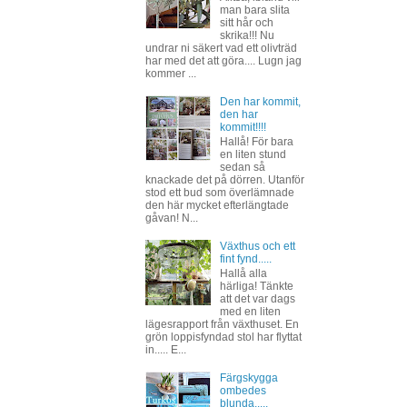
man bara slita
sitt hår och
skrika!!! Nu
undrar ni säkert vad ett olivträd
har med det att göra.... Lugn jag
kommer ...
Den har kommit,
den har
kommit!!!!
Hallå! För bara
en liten stund
sedan så
knackade det på dörren. Utanför
stod ett bud som överlämnade
den här mycket efterlängtade
gåvan! N...
Växthus och ett
fint fynd.....
Hallå alla
härliga! Tänkte
att det var dags
med en liten
lägesrapport från växthuset. En
grön loppisfyndad stol har flyttat
in..... E...
Färgskygga
ombedes
blunda.....