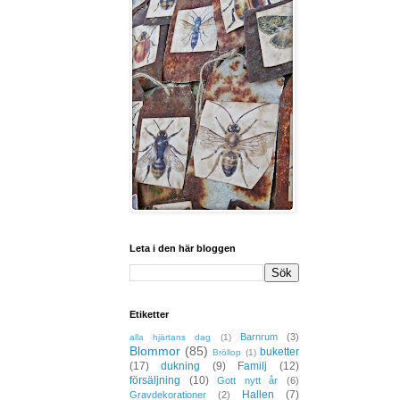
Leta i den här bloggen
Etiketter
Barnrum
(3)
alla hjärtans dag
(1)
Blommor
(85)
buketter
Bröllop
(1)
(17)
dukning
(9)
Familj
(12)
försäljning
(10)
Gott nytt år
(6)
Hallen
(7)
Gravdekorationer
(2)