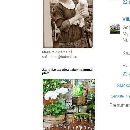
22 
Vil
God
Myc
Nu 
Maila mig gärna på :
Kr
sofiasbod@hotmail.se
Ha 
Jag gillar att göra saker i gammal
plåt!
22 
Skick
Senaste inl
Prenumer