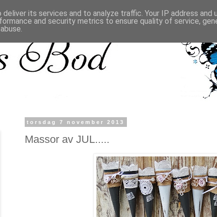
deliver its services and to analyze traffic. Your IP address and
formance and security metrics to ensure quality of service, ge
 abuse.
torsdag 7 november 2013
Massor av JUL.....