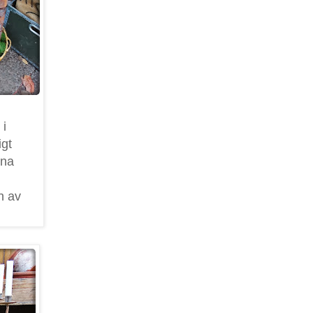
 i
igt
rna
en av