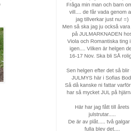
Fråga min man och barn om
a
vill.... de får vada genom al
jag tillverkar just nu! =)
Men så ska jag ju också var
på JULMARKNADEN ho
Viola och Romantiska ting i
igen.... Vilken är helgen d
16-17 Nov. Ska bli SÅ rolig
Sen helgen efter det så blir
JULMYS här i Sofias Bod
Så då kanske ni fattar varför
har så mycket JUL på hjärn
Här har jag fått till årets
julstrutar.....
De är av plåt..... två galgar
fulla blev det....