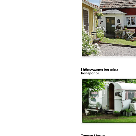
I hönsvagnen bor mina
hönapönor...
Tuppen Mosart