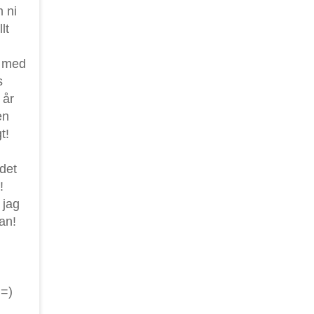
 ni
lt
a med
s
 år
en
t!
 det
!
 jag
an!
 =)