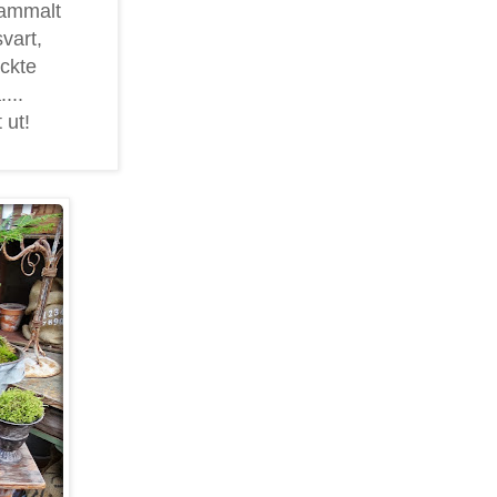
gammalt
svart,
yckte
...
 ut!