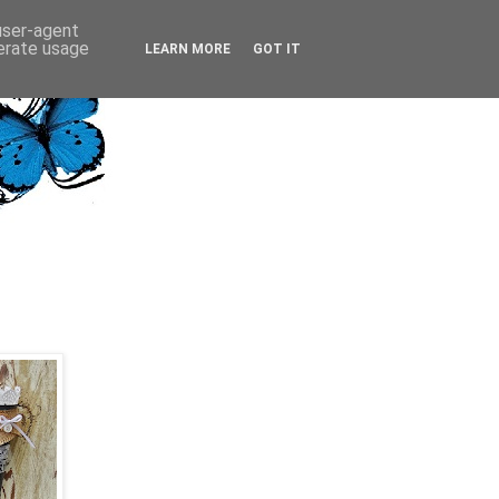
 user-agent
nerate usage
LEARN MORE
GOT IT