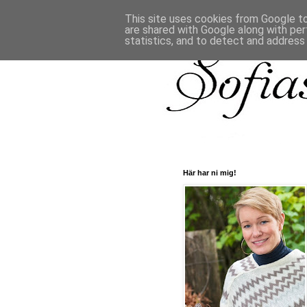
This site uses cookies from Google to 
are shared with Google along with per
statistics, and to detect and address
Här har ni mig!