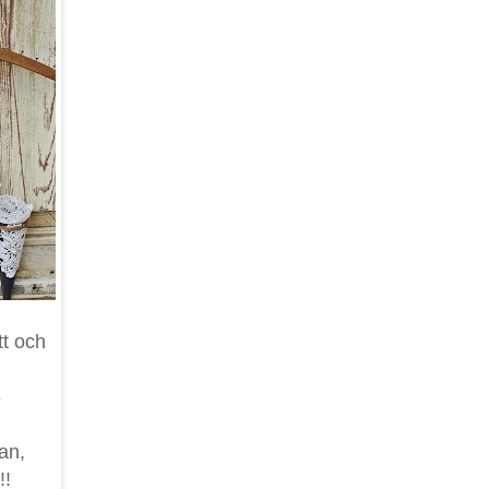
tt och
-
an,
!!