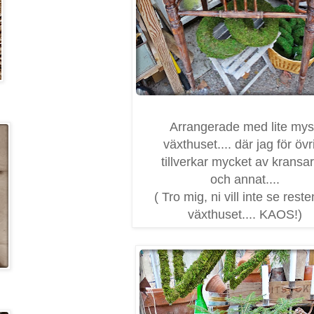
Arrangerade med lite mys
växthuset.... där jag för övr
tillverkar mycket av kransa
och annat....
( Tro mig, ni vill inte se rest
växthuset.... KAOS!)