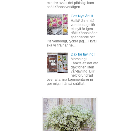
mindre av att det plötsligt kom
snö! Känns verkligen ...
Gott Nytt År!!!!!
Hallå! Ja ni, då
var det dags för
ett nytt år igen
då!!! Känns både
spännande och
lite vemodigt, tycker jag.... I kväll
ska vi fira här he...
Dax för tävling!
Morsning!
Tänkte att det var
dax för en liten
vår-tävling. Blir
helt förundrad
över alla fina kommentarer ni
ger mig, ni är så snälla!...