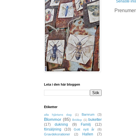
Senaste inl
Prenumer
Leta i den här bloggen
Etiketter
Barnrum
(3)
alla hjärtans dag
(1)
Blommor
(85)
buketter
Bröllop
(1)
(17)
dukning
(9)
Familj
(12)
försäljning
(10)
Gott nytt år
(6)
Hallen
(7)
Gravdekorationer
(2)