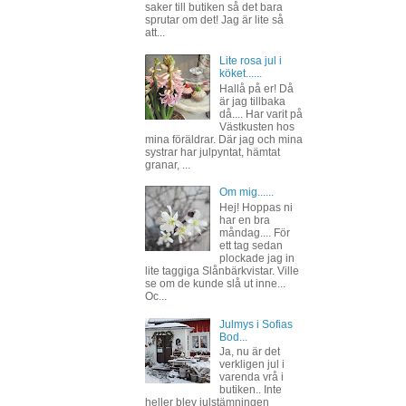
saker till butiken så det bara
sprutar om det! Jag är lite så
att...
Lite rosa jul i
köket......
Hallå på er! Då
är jag tillbaka
då.... Har varit på
Västkusten hos
mina föräldrar. Där jag och mina
systrar har julpyntat, hämtat
granar, ...
Om mig......
Hej! Hoppas ni
har en bra
måndag.... För
ett tag sedan
plockade jag in
lite taggiga Slånbärkvistar. Ville
se om de kunde slå ut inne...
Oc...
Julmys i Sofias
Bod...
Ja, nu är det
verkligen jul i
varenda vrå i
butiken.. Inte
heller blev julstämningen