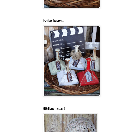
I olika färger...
Härliga hattar!