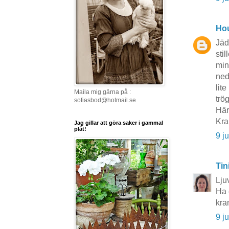
Hou
Jäd
sti
min
ned
lite
Maila mig gärna på :
trög
sofiasbod@hotmail.se
Här
Kra
Jag gillar att göra saker i gammal
plåt!
9 j
Tin
Lju
Ha 
kra
9 j