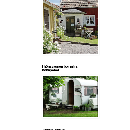
I hönsvagnen bor mina
hönapönor...
Tuppen Mosart