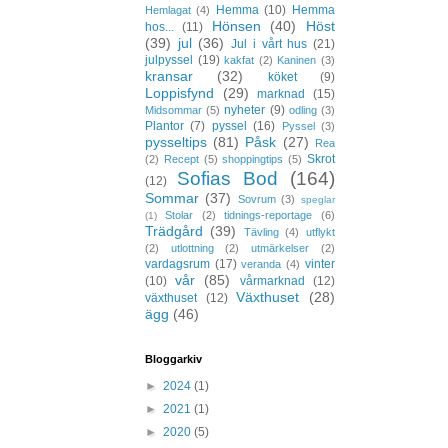
Hemma
(10)
Hemma
Hemlagat
(4)
Hönsen
(40)
Höst
hos...
(11)
(39)
jul
(36)
Jul i vårt hus
(21)
julpyssel
(19)
kakfat
(2)
Kaninen
(3)
kransar
(32)
köket
(9)
Loppisfynd
(29)
marknad
(15)
nyheter
(9)
Midsommar
(5)
odling
(3)
Plantor
(7)
pyssel
(16)
Pyssel
(3)
pysseltips
(81)
Påsk
(27)
Rea
Skrot
(2)
Recept
(5)
shoppingtips
(5)
Sofias Bod
(164)
(12)
Sommar
(37)
Sovrum
(3)
speglar
Stolar
(2)
tidnings-reportage
(6)
(1)
Trädgård
(39)
Tävling
(4)
utflykt
(2)
utlottning
(2)
utmärkelser
(2)
vardagsrum
(17)
vinter
veranda
(4)
vår
(85)
(10)
vårmarknad
(12)
Växthuset
(28)
växthuset
(12)
ägg
(46)
Bloggarkiv
►
2024
(1)
►
2021
(1)
►
2020
(5)