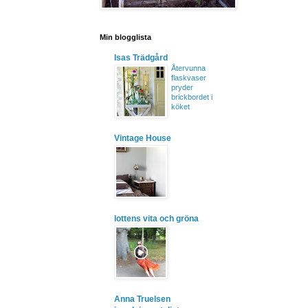
Min blogglista
Isas Trädgård
Återvunna
flaskvaser
pryder
brickbordet i
köket
Vintage House
lottens vita och gröna
Anna Truelsen