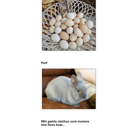
Puff
Mitt gamla växthus som numera
inte finns kvar...