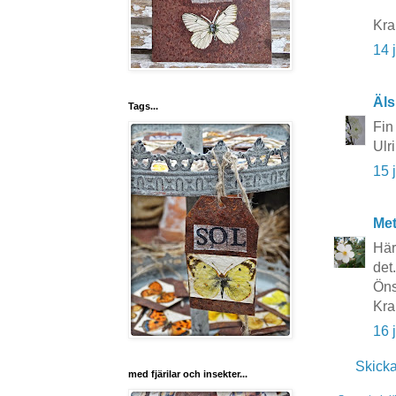
Kra
14 
Äls
Tags...
Fin
Ulr
15 
Me
Här
det.
Öns
Kra
16 
Skick
med fjärilar och insekter...