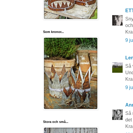
ET
Sny
och
Kr
Som kronor...
9 j
Le
Så 
Und
Kra
9 j
An
Så 
det
Stora och små...
Kr