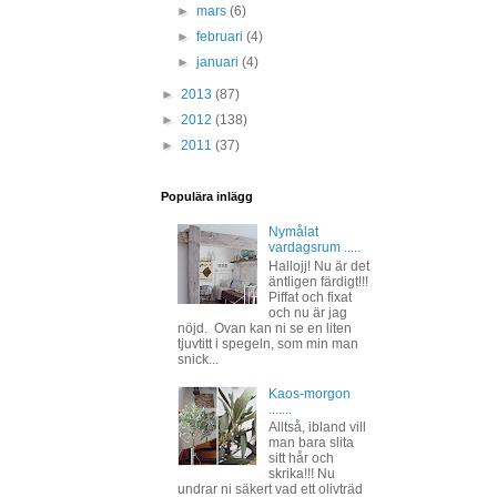
►
mars
(6)
►
februari
(4)
►
januari
(4)
►
2013
(87)
►
2012
(138)
►
2011
(37)
Populära inlägg
Nymålat
vardagsrum .....
Hallojj! Nu är det
äntligen färdigt!!!
Piffat och fixat
och nu är jag
nöjd. Ovan kan ni se en liten
tjuvtitt i spegeln, som min man
snick...
Kaos-morgon
.......
Alltså, ibland vill
man bara slita
sitt hår och
skrika!!! Nu
undrar ni säkert vad ett olivträd