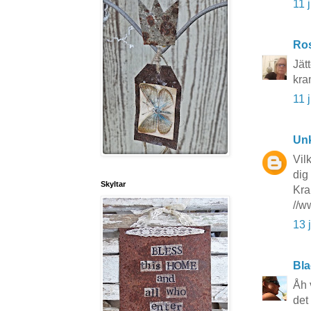
11 
Ros
Jät
kra
11 
Un
Vil
dig
Skyltar
Kra
//w
13 
Bla
Åh 
det