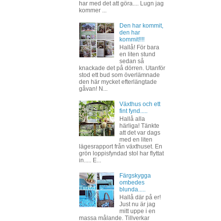
har med det att göra.... Lugn jag
kommer ...
Den har kommit,
den har
kommit!!!!
Hallå! För bara
en liten stund
sedan så
knackade det på dörren. Utanför
stod ett bud som överlämnade
den här mycket efterlängtade
gåvan! N...
Växthus och ett
fint fynd.....
Hallå alla
härliga! Tänkte
att det var dags
med en liten
lägesrapport från växthuset. En
grön loppisfyndad stol har flyttat
in..... E...
Färgskygga
ombedes
blunda.....
Hallå där på er!
Just nu är jag
mitt uppe i en
massa målande. Tillverkar