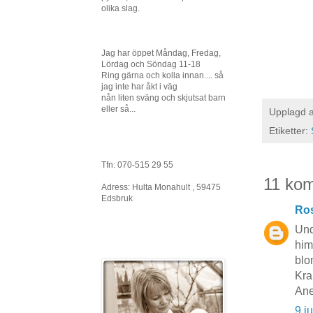
olika slag.
Jag har öppet Måndag, Fredag,
Lördag och Söndag 11-18
Ring gärna och kolla innan.... så
jag inte har åkt i väg
nån liten sväng och skjutsat barn
eller så...
Upplagd 
Etiketter:
Tfn: 070-515 29 55
11 ko
Adress: Hulta Monahult , 59475
Edsbruk
Ros
Und
him
blo
Kra
Ane
9 j