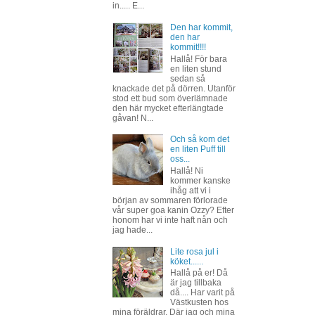
in..... E...
Den har kommit,
den har
kommit!!!!
Hallå! För bara
en liten stund
sedan så
knackade det på dörren. Utanför
stod ett bud som överlämnade
den här mycket efterlängtade
gåvan! N...
Och så kom det
en liten Puff till
oss...
Hallå! Ni
kommer kanske
ihåg att vi i
början av sommaren förlorade
vår super goa kanin Ozzy? Efter
honom har vi inte haft nån och
jag hade...
Lite rosa jul i
köket......
Hallå på er! Då
är jag tillbaka
då.... Har varit på
Västkusten hos
mina föräldrar. Där jag och mina