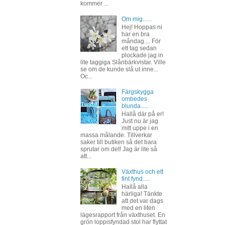
kommer ...
Om mig......
Hej! Hoppas ni
har en bra
måndag.... För
ett tag sedan
plockade jag in
lite taggiga Slånbärkvistar. Ville
se om de kunde slå ut inne...
Oc...
Färgskygga
ombedes
blunda.....
Hallå där på er!
Just nu är jag
mitt uppe i en
massa målande. Tillverkar
saker till butiken så det bara
sprutar om det! Jag är lite så
att...
Växthus och ett
fint fynd.....
Hallå alla
härliga! Tänkte
att det var dags
med en liten
lägesrapport från växthuset. En
grön loppisfyndad stol har flyttat