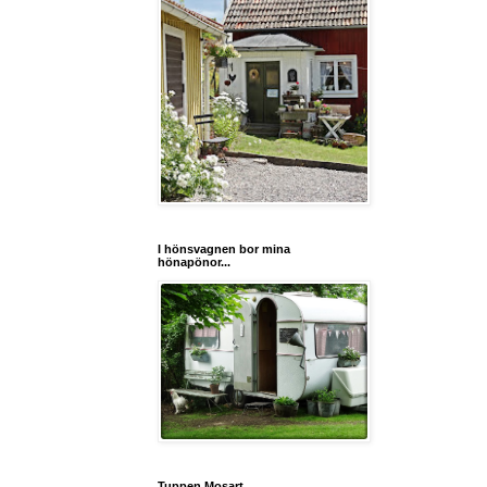
I hönsvagnen bor mina
hönapönor...
Tuppen Mosart