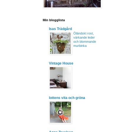
Min blogglista
Isas Trädgård
Öländskt rost,
värkande leder
och blommande
murbinka
Vintage House
lottens vita och gröna