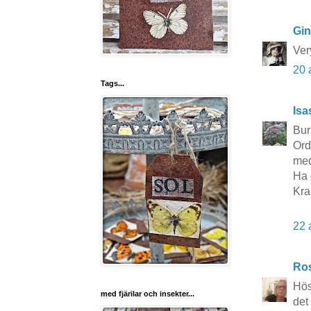
Gin
Ver
20 
Tags...
Isa
Bur
Ord
med
Ha 
Kra
22 
Ros
Hös
med fjärilar och insekter...
det