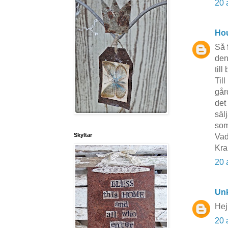
20 
Hou
Så 
den
til
Til
går
det
sälj
som
Skyltar
Vad
Kra
20 
Un
Hej
20 