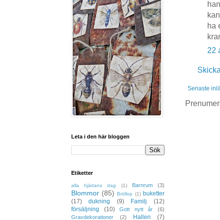
han
kan
ha 
kra
22 
Skick
Senaste inl
Prenumer
Leta i den här bloggen
Etiketter
Barnrum
(3)
alla hjärtans dag
(1)
Blommor
(85)
buketter
Bröllop
(1)
(17)
dukning
(9)
Familj
(12)
försäljning
(10)
Gott nytt år
(6)
Hallen
(7)
Gravdekorationer
(2)