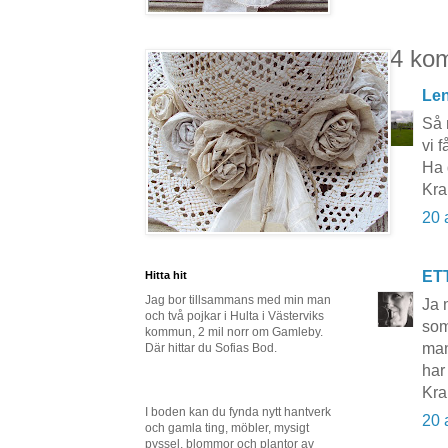
14 ko
Le
Så 
vi 
Ha 
Kra
20 
ET
Hitta hit
Jag bor tillsammans med min man
Ja 
och två pojkar i Hulta i Västerviks
som
kommun, 2 mil norr om Gamleby.
man
Där hittar du Sofias Bod.
har
Kr
I boden kan du fynda nytt hantverk
20 
och gamla ting, möbler, mysigt
pyssel, blommor och plantor av