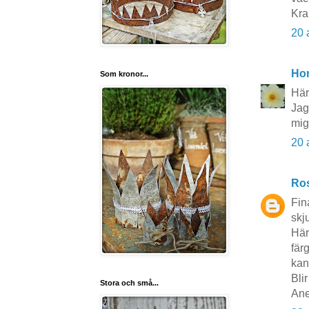
Kra
20 
Ho
Som kronor...
Här
Jag
mi
20 
Ros
Fin
skj
Här
fär
kan 
Bli
Stora och små...
Ane