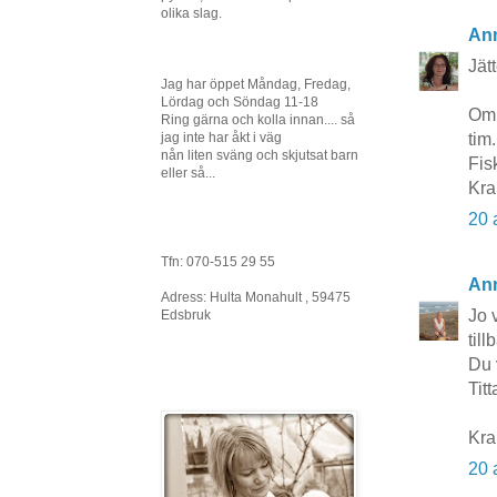
olika slag.
An
Jät
Jag har öppet Måndag, Fredag,
Lördag och Söndag 11-18
Om 
Ring gärna och kolla innan.... så
jag inte har åkt i väg
tim
nån liten sväng och skjutsat barn
Fis
eller så...
Kr
20 
Tfn: 070-515 29 55
Ann
Adress: Hulta Monahult , 59475
Jo 
Edsbruk
til
Du 
Titt
Kra
20 