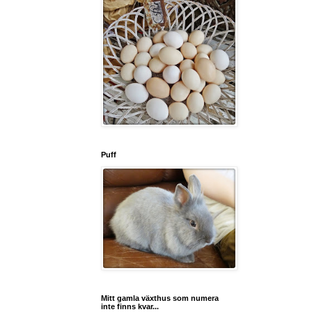
Puff
Mitt gamla växthus som numera
inte finns kvar...