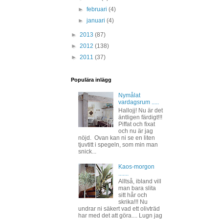
►
februari
(4)
►
januari
(4)
►
2013
(87)
►
2012
(138)
►
2011
(37)
Populära inlägg
Nymålat
vardagsrum .....
Hallojj! Nu är det
äntligen färdigt!!!
Piffat och fixat
och nu är jag
nöjd. Ovan kan ni se en liten
tjuvtitt i spegeln, som min man
snick...
Kaos-morgon
.......
Alltså, ibland vill
man bara slita
sitt hår och
skrika!!! Nu
undrar ni säkert vad ett olivträd
har med det att göra.... Lugn jag