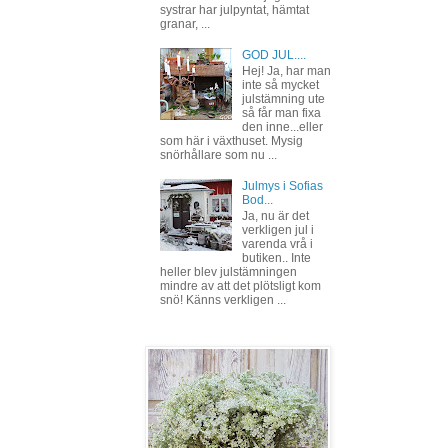
systrar har julpyntat, hämtat
granar, ...
GOD JUL....
Hej! Ja, har man
inte så mycket
julstämning ute
så får man fixa
den inne...eller
som här i växthuset. Mysig
snörhållare som nu ...
Julmys i Sofias
Bod...
Ja, nu är det
verkligen jul i
varenda vrå i
butiken.. Inte
heller blev julstämningen
mindre av att det plötsligt kom
snö! Känns verkligen ...