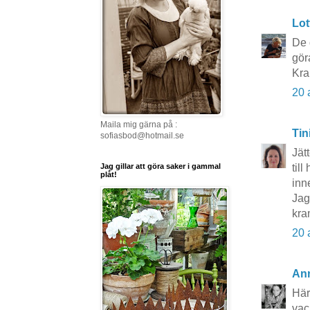
Lot
De 
gör
Kra
20 
Maila mig gärna på :
Tin
sofiasbod@hotmail.se
Jät
Jag gillar att göra saker i gammal
til
plåt!
inn
Jag
kra
20 
An
Här
vac