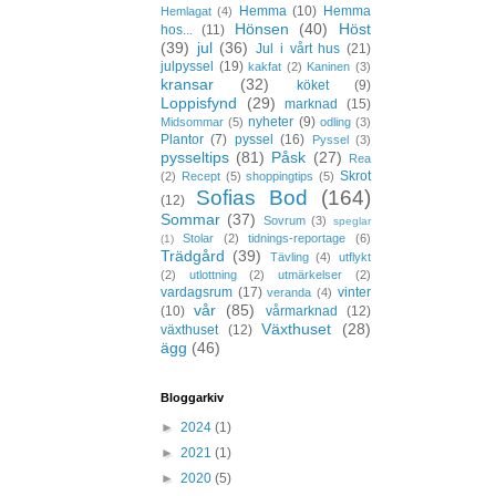
Hemma
(10)
Hemma
Hemlagat
(4)
Hönsen
(40)
Höst
hos...
(11)
(39)
jul
(36)
Jul i vårt hus
(21)
julpyssel
(19)
kakfat
(2)
Kaninen
(3)
kransar
(32)
köket
(9)
Loppisfynd
(29)
marknad
(15)
nyheter
(9)
Midsommar
(5)
odling
(3)
Plantor
(7)
pyssel
(16)
Pyssel
(3)
pysseltips
(81)
Påsk
(27)
Rea
Skrot
(2)
Recept
(5)
shoppingtips
(5)
Sofias Bod
(164)
(12)
Sommar
(37)
Sovrum
(3)
speglar
Stolar
(2)
tidnings-reportage
(6)
(1)
Trädgård
(39)
Tävling
(4)
utflykt
(2)
utlottning
(2)
utmärkelser
(2)
vardagsrum
(17)
vinter
veranda
(4)
vår
(85)
(10)
vårmarknad
(12)
Växthuset
(28)
växthuset
(12)
ägg
(46)
Bloggarkiv
►
2024
(1)
►
2021
(1)
►
2020
(5)