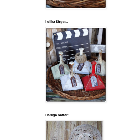
I olika färger...
Härliga hattar!