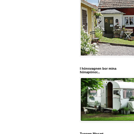
I hönsvagnen bor mina
hönapönor...
Tuppen Mosart