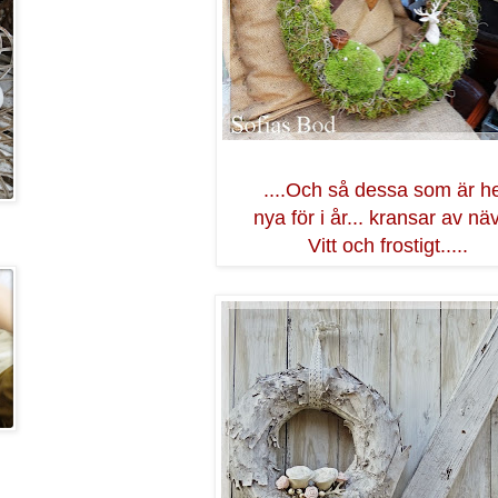
....Och så dessa som är he
nya för i år... kransar av nä
Vitt och frostigt.....