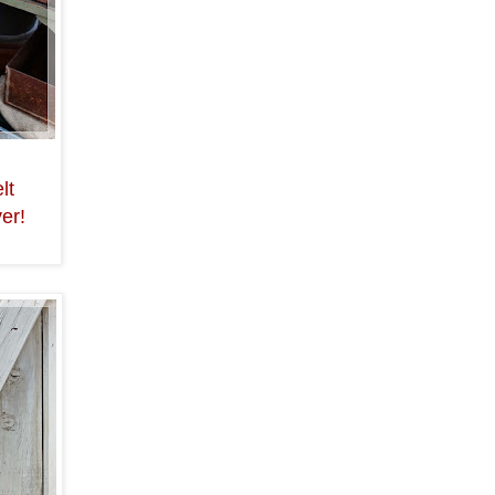
lt
ver!