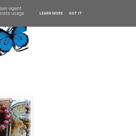
 user-agent
nerate usage
LEARN MORE
GOT IT