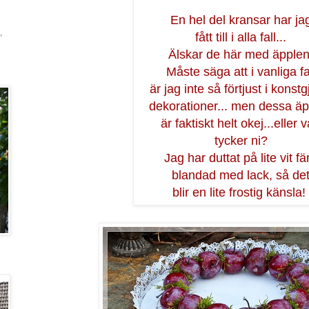
En hel del kransar har ja
,
fått till i alla fall...
Älskar de här med äpplen
Måste säga att i vanliga fa
är jag inte så förtjust i konst
dekorationer... men dessa ä
är faktiskt helt okej...eller 
tycker ni?
Jag har duttat på lite vit fä
blandad med lack, så de
blir en lite frostig känsla!