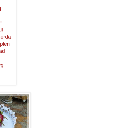
g
!
ll
gjorda
pplen
vad
rg
t