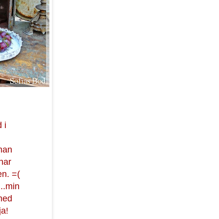
 i
n
man
 har
en. =(
..min
med
ja!