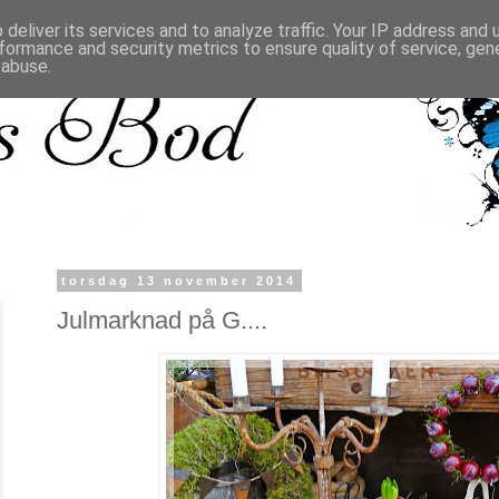
deliver its services and to analyze traffic. Your IP address and
formance and security metrics to ensure quality of service, ge
 abuse.
torsdag 13 november 2014
Julmarknad på G....