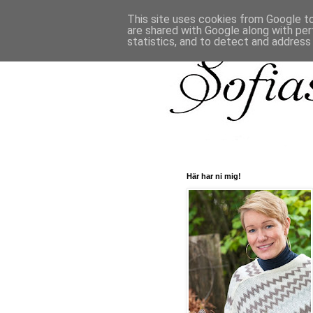
This site uses cookies from Google to 
are shared with Google along with per
statistics, and to detect and address
Här har ni mig!