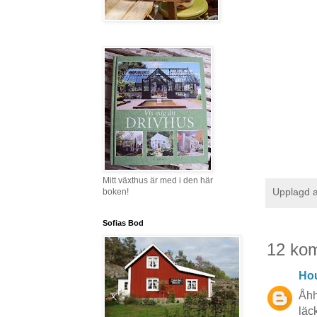
Mitt växthus är med i den här
Upplagd 
boken!
Sofias Bod
12 ko
Hou
Åhh
läck