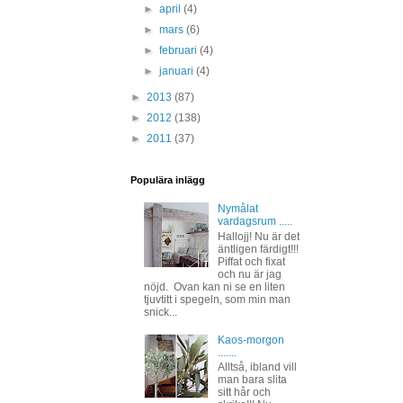
►
april
(4)
►
mars
(6)
►
februari
(4)
►
januari
(4)
►
2013
(87)
►
2012
(138)
►
2011
(37)
Populära inlägg
Nymålat
vardagsrum .....
Hallojj! Nu är det
äntligen färdigt!!!
Piffat och fixat
och nu är jag
nöjd. Ovan kan ni se en liten
tjuvtitt i spegeln, som min man
snick...
Kaos-morgon
.......
Alltså, ibland vill
man bara slita
sitt hår och