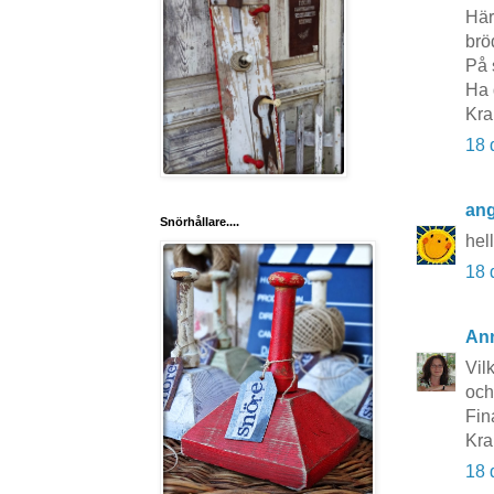
Här
bröd
På 
Ha 
Kra
18 
ang
Snörhållare....
hel
18 
An
Vil
och
Fin
Kr
18 