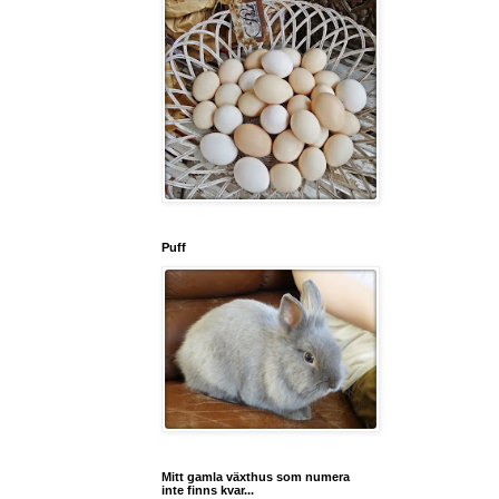
Puff
Mitt gamla växthus som numera
inte finns kvar...