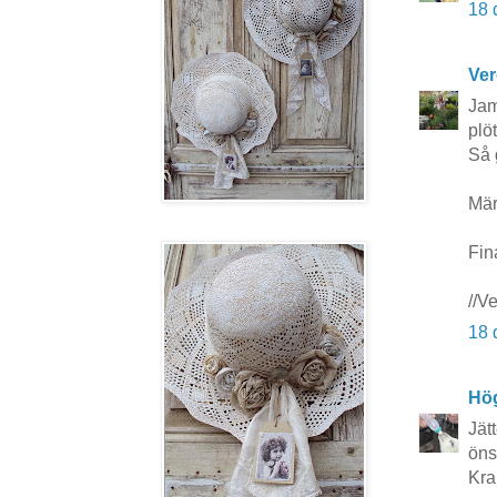
18 
Ver
Jame
plö
Så g
Märk
Fin
//V
18 
Hö
Jät
önsk
Kra