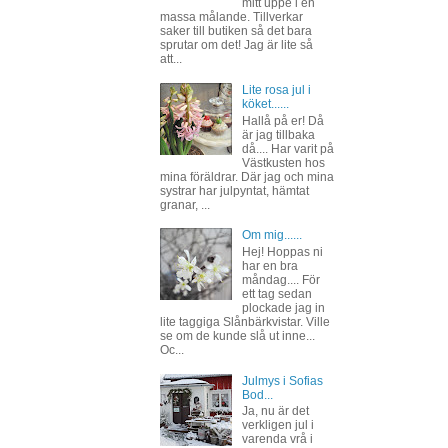
mitt uppe i en
massa målande. Tillverkar
saker till butiken så det bara
sprutar om det! Jag är lite så
att...
Lite rosa jul i
köket......
Hallå på er! Då
är jag tillbaka
då.... Har varit på
Västkusten hos
mina föräldrar. Där jag och mina
systrar har julpyntat, hämtat
granar, ...
Om mig......
Hej! Hoppas ni
har en bra
måndag.... För
ett tag sedan
plockade jag in
lite taggiga Slånbärkvistar. Ville
se om de kunde slå ut inne...
Oc...
Julmys i Sofias
Bod...
Ja, nu är det
verkligen jul i
varenda vrå i