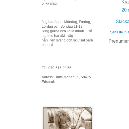
Kra
olika slag.
20 
Skick
Jag har öppet Måndag, Fredag,
Lördag och Söndag 11-18
Ring gärna och kolla innan.... så
Senaste inl
jag inte har åkt i väg
nån liten sväng och skjutsat barn
Prenumer
eller så...
Tfn: 070-515 29 55
Adress: Hulta Monahult , 59475
Edsbruk