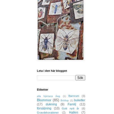
Leta i den här bloggen
Etiketter
Barnrum
(3)
alla hjärtans dag
(1)
Blommor
(85)
buketter
Bröllop
(1)
(17)
dukning
(9)
Familj
(12)
försäljning
(10)
Gott nytt år
(6)
Hallen
(7)
Gravdekorationer
(2)