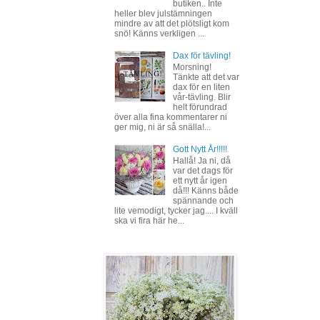
butiken.. Inte
heller blev julstämningen
mindre av att det plötsligt kom
snö! Känns verkligen ...
Dax för tävling!
Morsning!
Tänkte att det var
dax för en liten
vår-tävling. Blir
helt förundrad
över alla fina kommentarer ni
ger mig, ni är så snälla!...
Gott Nytt År!!!!!
Hallå! Ja ni, då
var det dags för
ett nytt år igen
då!!! Känns både
spännande och
lite vemodigt, tycker jag.... I kväll
ska vi fira här he...