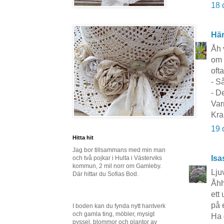
18 
Här
Åh 
om 
oft
- S
- De
Var
Kra
19 
Hitta hit
Jag bor tillsammans med min man
Isa
och två pojkar i Hulta i Västerviks
kommun, 2 mil norr om Gamleby.
Lju
Där hittar du Sofias Bod.
Åhh
ett
på 
I boden kan du fynda nytt hantverk
och gamla ting, möbler, mysigt
Ha 
pyssel, blommor och plantor av