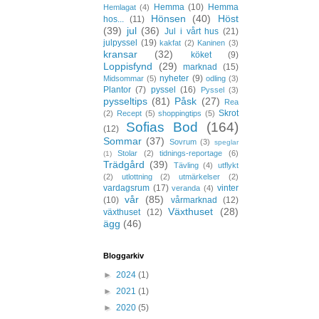
Hemma
(10)
Hemma
Hemlagat
(4)
Hönsen
(40)
Höst
hos...
(11)
(39)
jul
(36)
Jul i vårt hus
(21)
julpyssel
(19)
kakfat
(2)
Kaninen
(3)
kransar
(32)
köket
(9)
Loppisfynd
(29)
marknad
(15)
nyheter
(9)
Midsommar
(5)
odling
(3)
Plantor
(7)
pyssel
(16)
Pyssel
(3)
pysseltips
(81)
Påsk
(27)
Rea
Skrot
(2)
Recept
(5)
shoppingtips
(5)
Sofias Bod
(164)
(12)
Sommar
(37)
Sovrum
(3)
speglar
Stolar
(2)
tidnings-reportage
(6)
(1)
Trädgård
(39)
Tävling
(4)
utflykt
(2)
utlottning
(2)
utmärkelser
(2)
vardagsrum
(17)
vinter
veranda
(4)
vår
(85)
(10)
vårmarknad
(12)
Växthuset
(28)
växthuset
(12)
ägg
(46)
Bloggarkiv
►
2024
(1)
►
2021
(1)
►
2020
(5)