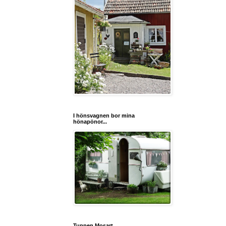
I hönsvagnen bor mina
hönapönor...
Tuppen Mosart