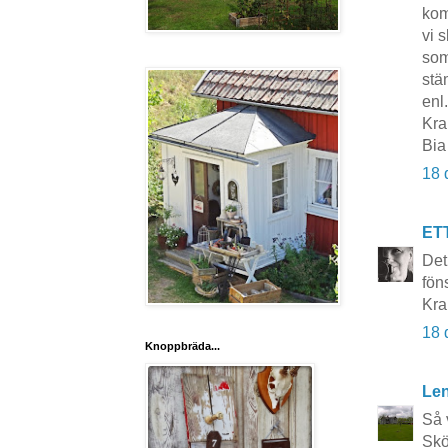
kom
vi 
som
stä
enl.
Kra
Bia
18 
ET
Det
fön
Kr
18 
Knoppbräda...
Le
Så 
Skö