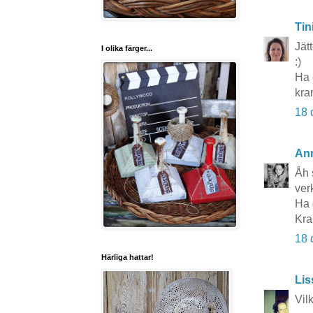
Tin
Jät
I olika färger...
:)
Ha 
kra
18 
An
Åh 
ver
Ha 
Kr
18 
Härliga hattar!
Lis
Vil