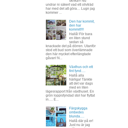
skrika!!! Nu
undrar ni säkert vad ett olivträd
har med det att göra.... Lugn jag
kommer ...
Den har kommit,
den har
kommit!!!!
Hallå! För bara
en liten stund
sedan så
knackade det på dörren. Utanför
stod ett bud som överlämnade
den här mycket efterlängtade
gåvan! N...
Växthus och ett
fint fynd.....
Hallå alla
härliga! Tänkte
att det var dags
med en liten
lägesrapport från växthuset. En
grön loppisfyndad stol har flyttat
in..... E...
Färgskygga
ombedes
blunda.....
Hallå där på er!
Just nu är jag