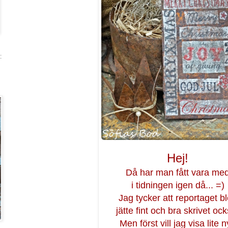
:
Hej!
Då har man fått vara me
i tidningen igen då... =)
Jag tycker att reportaget b
jätte fint och bra skrivet ock
Men först vill jag visa lite 