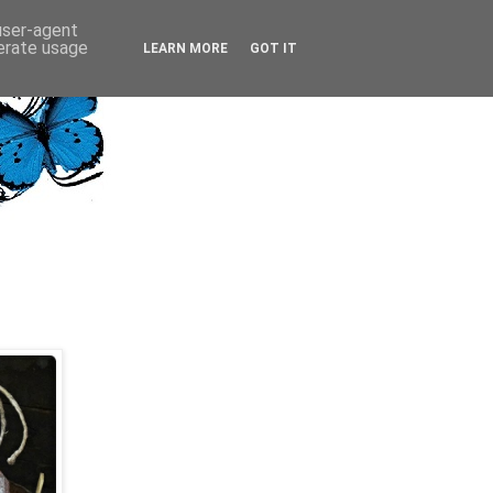
 user-agent
nerate usage
LEARN MORE
GOT IT