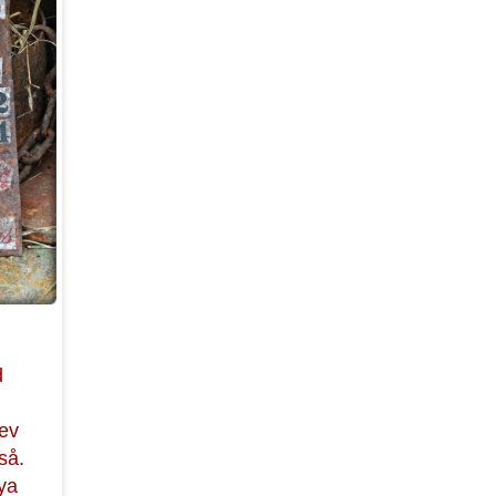
d
lev
så.
nya