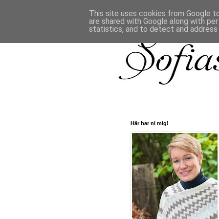
This site uses cookies from Google to 
are shared with Google along with per
statistics, and to detect and address
Här har ni mig!