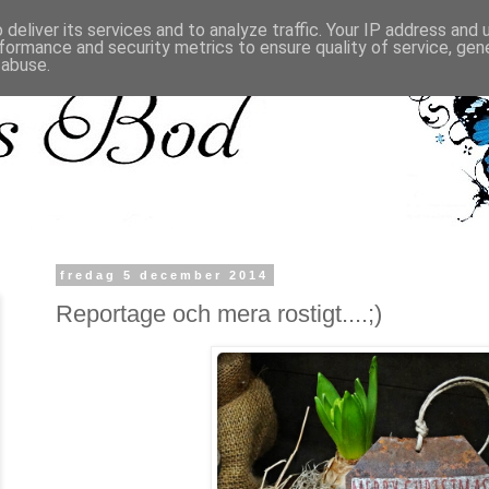
deliver its services and to analyze traffic. Your IP address and
formance and security metrics to ensure quality of service, ge
 abuse.
fredag 5 december 2014
Reportage och mera rostigt....;)