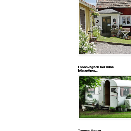
I hönsvagnen bor mina
hönapönor...
Tuppen Mosart