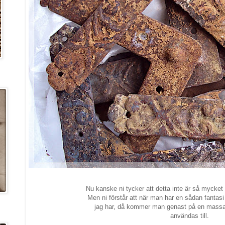
Nu kanske ni tycker att detta inte är så mycket a
Men ni förstår att när man har en sådan fantas
jag har, då kommer man genast på en massa
användas till.