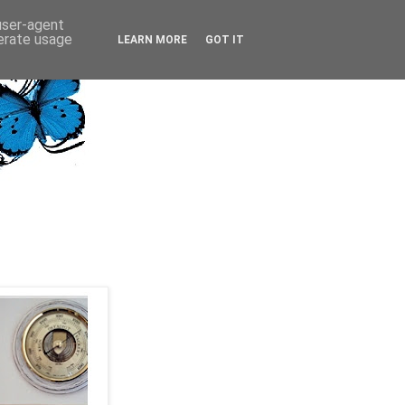
 user-agent
nerate usage
LEARN MORE
GOT IT