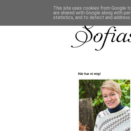
This site uses cookies from Google to 
are shared with Google along with per
statistics, and to detect and address
Här har ni mig!