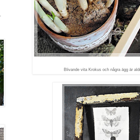
,
Blivande vita Krokus och några ägg är aldri