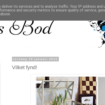
deliver its services and to analyze traffic. Your IP address and
formance and security metrics to ensure quality of service, ge
 abuse.
torsdag 19 januari 2012
Vilket fynd!