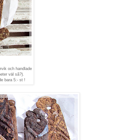
tervik och handlade
eter väl så?).
e bara 5:- st !