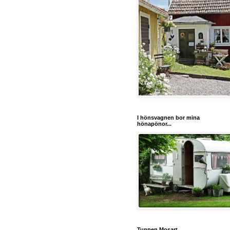
I hönsvagnen bor mina
hönapönor...
Tuppen Mosart