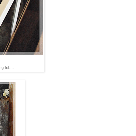
g fel....