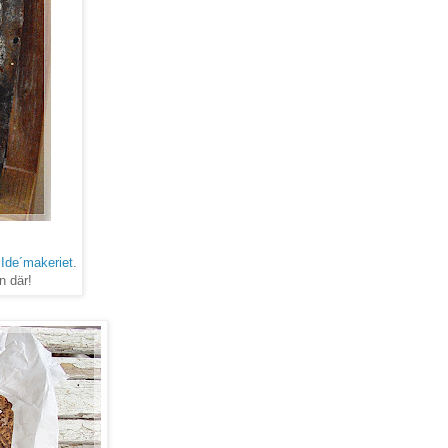
Ide´makeriet
.
n där!