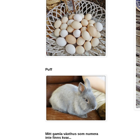
Puff
Mitt gamla växthus som numera
inte finns kvar...