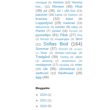
Hemma
(10)
Hemma
Hemlagat
(4)
Hönsen
(40)
Höst
hos...
(11)
(39)
jul
(36)
Jul i vårt hus
(21)
julpyssel
(19)
kakfat
(2)
Kaninen
(3)
kransar
(32)
köket
(9)
Loppisfynd
(29)
marknad
(15)
nyheter
(9)
Midsommar
(5)
odling
(3)
Plantor
(7)
pyssel
(16)
Pyssel
(3)
pysseltips
(81)
Påsk
(27)
Rea
Skrot
(2)
Recept
(5)
shoppingtips
(5)
Sofias Bod
(164)
(12)
Sommar
(37)
Sovrum
(3)
speglar
Stolar
(2)
tidnings-reportage
(6)
(1)
Trädgård
(39)
Tävling
(4)
utflykt
(2)
utlottning
(2)
utmärkelser
(2)
vardagsrum
(17)
vinter
veranda
(4)
vår
(85)
(10)
vårmarknad
(12)
Växthuset
(28)
växthuset
(12)
ägg
(46)
Bloggarkiv
►
2024
(1)
►
2021
(1)
►
2020
(5)