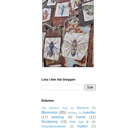
Leta i den här bloggen
Etiketter
Barnrum
(3)
alla hjärtans dag
(1)
Blommor
(85)
buketter
Bröllop
(1)
(17)
dukning
(9)
Familj
(12)
försäljning
(10)
Gott nytt år
(6)
Hallen
(7)
Gravdekorationer
(2)