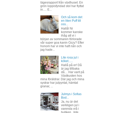
lägesrapport från växthuset. En
grön loppisfyndad stol har flyttat
in..... E...
Och så kom det
en liten Puff till
oss...
Hallå! Ni
kommer kanske
ihåg att vi i
början av sommaren förlorade
vår super goa kanin Ozzy? Efter
honom har vi inte haft nån och
jag hade...
Lite rosa jul i
köket......
Hallå på er! Då
är jag tillbaka
då.... Har varit på
Västkusten hos
mina föräldrar. Där jag och mina
systrar har julpyntat, hämtat
granar, ...
Julmys i Sofias
Bod...
Ja, nu är det
verkligen jul i
varenda vrå i
butiken.. Inte