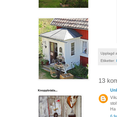
Upplagd 
Etiketter:
13 ko
Un
Knoppbräda...
Vik
sto
Ha 
6 f