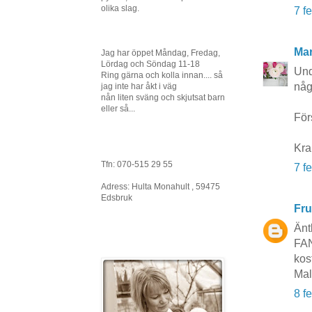
olika slag.
7 f
Mar
Jag har öppet Måndag, Fredag,
Lördag och Söndag 11-18
Und
Ring gärna och kolla innan.... så
någ
jag inte har åkt i väg
nån liten sväng och skjutsat barn
eller så...
Förs
Kra
Tfn: 070-515 29 55
7 f
Adress: Hulta Monahult , 59475
Edsbruk
Fru
Änt
FAN
kos
Mal
8 f