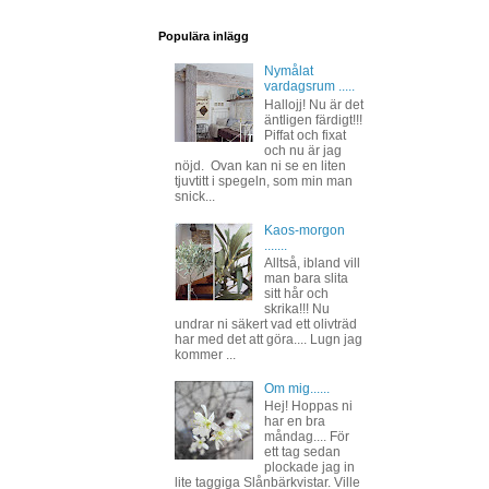
Populära inlägg
Nymålat
vardagsrum .....
Hallojj! Nu är det
äntligen färdigt!!!
Piffat och fixat
och nu är jag
nöjd. Ovan kan ni se en liten
tjuvtitt i spegeln, som min man
snick...
Kaos-morgon
.......
Alltså, ibland vill
man bara slita
sitt hår och
skrika!!! Nu
undrar ni säkert vad ett olivträd
har med det att göra.... Lugn jag
kommer ...
Om mig......
Hej! Hoppas ni
har en bra
måndag.... För
ett tag sedan
plockade jag in
lite taggiga Slånbärkvistar. Ville