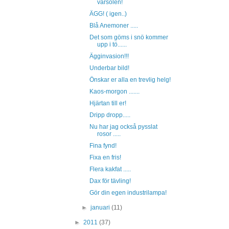
vårsolen!
ÄGG! ( igen..)
Blå Anemoner .....
Det som göms i snö kommer
upp i tö......
Ägginvasion!!!
Underbar bild!
Önskar er alla en trevlig helg!
Kaos-morgon .......
Hjärtan till er!
Dripp dropp.....
Nu har jag också pysslat
rosor .....
Fina fynd!
Fixa en fris!
Flera kakfat .....
Dax för tävling!
Gör din egen industrilampa!
►
januari
(11)
►
2011
(37)