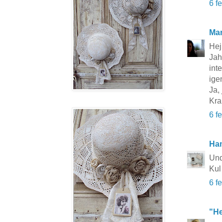
6 f
Mar
Hej
Jah
inte
ige
Ja,
Kra
6 f
Ha
Und
Kul
6 f
"He