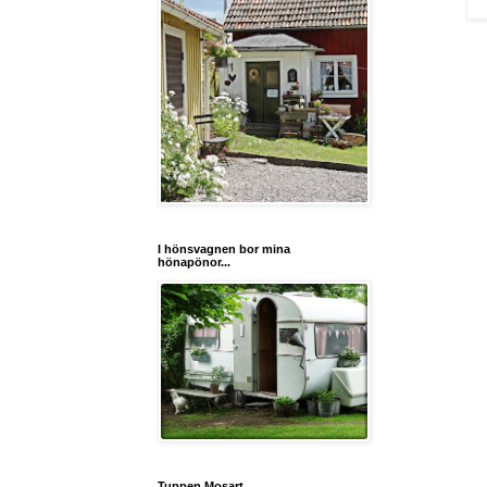
I hönsvagnen bor mina
hönapönor...
Tuppen Mosart