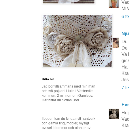
Vad
MI
6 f
Nju
Du 
De 
Va 
gic
Ha 
Kra
Jes
Hitta hit
Jag bor tillsammans med min man
7 f
och två pojkar i Hulta i Västerviks
kommun, 2 mil norr om Gamleby.
Där hittar du Sofias Bod.
Eve
Hej
Vad 
I boden kan du fynda nytt hantverk
och gamla ting, möbler, mysigt
Kra
pyssel, blommor och plantor av