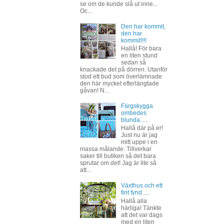
se om de kunde slå ut inne...
Oc...
Den har kommit,
den har
kommit!!!!
Hallå! För bara
en liten stund
sedan så
knackade det på dörren. Utanför
stod ett bud som överlämnade
den här mycket efterlängtade
gåvan! N...
Färgskygga
ombedes
blunda.....
Hallå där på er!
Just nu är jag
mitt uppe i en
massa målande. Tillverkar
saker till butiken så det bara
sprutar om det! Jag är lite så
att...
Växthus och ett
fint fynd.....
Hallå alla
härliga! Tänkte
att det var dags
med en liten