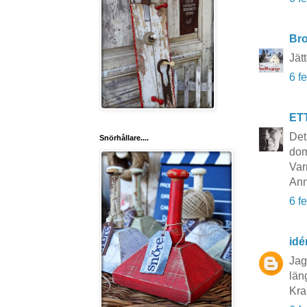
Br
Jät
6 f
ET
Det
Snörhållare....
dom
Var
Ann
6 f
idé
Jag 
läng
Kra