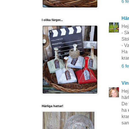
6 f
Här
I olika färger...
Hej
- S
Sto
- V
Ha 
kra
6 f
Vin
Hej
härl
De v
Härliga hattar!
ha 
kr
san