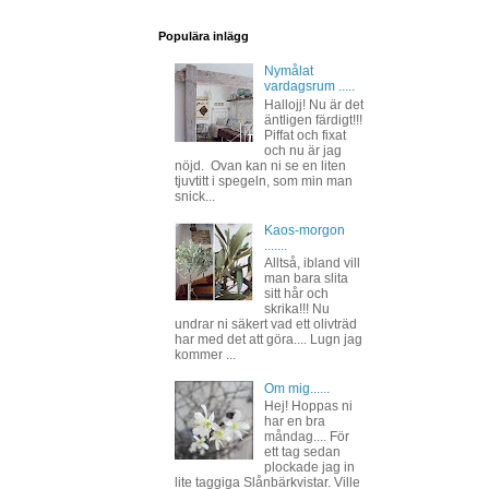
Populära inlägg
Nymålat
vardagsrum .....
Hallojj! Nu är det
äntligen färdigt!!!
Piffat och fixat
och nu är jag
nöjd. Ovan kan ni se en liten
tjuvtitt i spegeln, som min man
snick...
Kaos-morgon
.......
Alltså, ibland vill
man bara slita
sitt hår och
skrika!!! Nu
undrar ni säkert vad ett olivträd
har med det att göra.... Lugn jag
kommer ...
Om mig......
Hej! Hoppas ni
har en bra
måndag.... För
ett tag sedan
plockade jag in
lite taggiga Slånbärkvistar. Ville