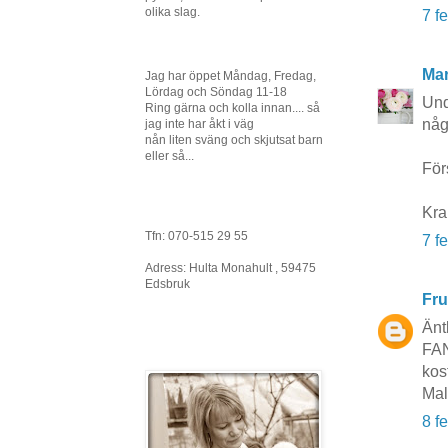
olika slag.
7 f
Mar
Jag har öppet Måndag, Fredag,
Lördag och Söndag 11-18
Und
Ring gärna och kolla innan.... så
någ
jag inte har åkt i väg
nån liten sväng och skjutsat barn
eller så...
Förs
Kra
Tfn: 070-515 29 55
7 f
Adress: Hulta Monahult , 59475
Edsbruk
Fru
Änt
FAN
kos
Mal
8 f