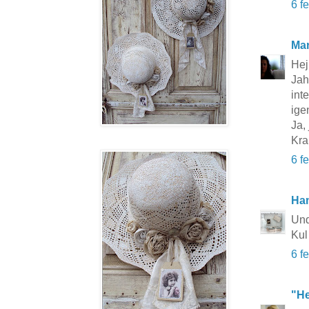
6 f
Mar
Hej
Jah
inte
ige
Ja,
Kra
6 f
Ha
Und
Kul
6 f
"He