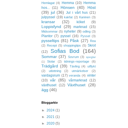
Hemma
(10)
Hemma
Hemlagat
(4)
Hönsen
(40)
Höst
hos...
(11)
(39)
jul
(36)
Jul i vårt hus
(21)
julpyssel
(19)
kakfat
(2)
Kaninen
(3)
kransar
(32)
köket
(9)
Loppisfynd
(29)
marknad
(15)
nyheter
(9)
Midsommar
(5)
odling
(3)
Plantor
(7)
pyssel
(16)
Pyssel
(3)
pysseltips
(81)
Påsk
(27)
Rea
Skrot
(2)
Recept
(5)
shoppingtips
(5)
Sofias Bod
(164)
(12)
Sommar
(37)
Sovrum
(3)
speglar
Stolar
(2)
tidnings-reportage
(6)
(1)
Trädgård
(39)
Tävling
(4)
utflykt
(2)
utlottning
(2)
utmärkelser
(2)
vardagsrum
(17)
vinter
veranda
(4)
vår
(85)
(10)
vårmarknad
(12)
Växthuset
(28)
växthuset
(12)
ägg
(46)
Bloggarkiv
►
2024
(1)
►
2021
(1)
►
2020
(5)