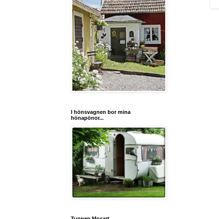
I hönsvagnen bor mina
hönapönor...
Tuppen Mosart