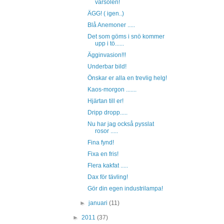
vårsolen!
ÄGG! ( igen..)
Blå Anemoner .....
Det som göms i snö kommer
upp i tö......
Ägginvasion!!!
Underbar bild!
Önskar er alla en trevlig helg!
Kaos-morgon .......
Hjärtan till er!
Dripp dropp.....
Nu har jag också pysslat
rosor .....
Fina fynd!
Fixa en fris!
Flera kakfat .....
Dax för tävling!
Gör din egen industrilampa!
►
januari
(11)
►
2011
(37)