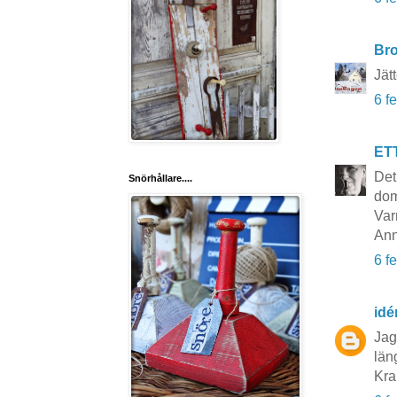
Br
Jät
6 f
ET
Det
Snörhållare....
dom
Var
Ann
6 f
idé
Jag 
läng
Kra