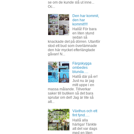
se om de kunde slå ut inne...
Oc...
Den har kommit,
den har
kommit!!!!
Hallå! För bara
en liten stund
sedan så
knackade det på dörren. Utanför
stod ett bud som överlämnade
den här mycket efterlängtade
gåvan! N...
Färgskygga
ombedes
blunda.....
Hallå där på er!
Just nu är jag
mitt uppe i en
massa målande. Tillverkar
saker till butiken så det bara
sprutar om det! Jag är lite så
att...
Växthus och ett
fint fynd.....
Hallå alla
härliga! Tänkte
att det var dags
med en liten