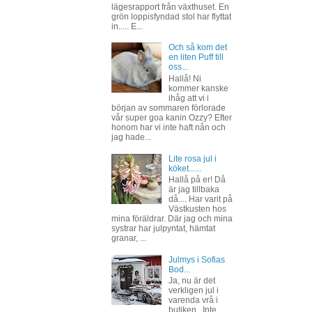
lägesrapport från växthuset. En
grön loppisfyndad stol har flyttat
in..... E...
Och så kom det
en liten Puff till
oss...
Hallå! Ni
kommer kanske
ihåg att vi i
början av sommaren förlorade
vår super goa kanin Ozzy? Efter
honom har vi inte haft nån och
jag hade...
Lite rosa jul i
köket......
Hallå på er! Då
är jag tillbaka
då.... Har varit på
Västkusten hos
mina föräldrar. Där jag och mina
systrar har julpyntat, hämtat
granar, ...
Julmys i Sofias
Bod...
Ja, nu är det
verkligen jul i
varenda vrå i
butiken.. Inte