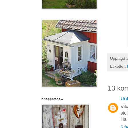
Upplagd 
Etiketter:
13 ko
Un
Knoppbräda...
Vik
sto
Ha 
6 f