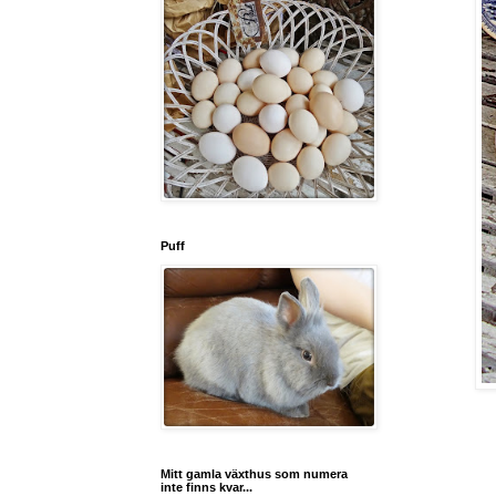
Puff
Mitt gamla växthus som numera
inte finns kvar...