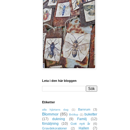
Leta i den här bloggen
Etiketter
Barnrum
(3)
alla hjärtans dag
(1)
Blommor
(85)
buketter
Bröllop
(1)
(17)
dukning
(9)
Familj
(12)
försäljning
(10)
Gott nytt år
(6)
Hallen
(7)
Gravdekorationer
(2)