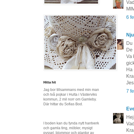
Vad
MI
6 f
Nju
Du 
De 
Va 
gic
Ha 
Kra
Jes
Hitta hit
Jag bor tillsammans med min man
7 f
och två pojkar i Hulta i Västerviks
kommun, 2 mil norr om Gamleby.
Där hittar du Sofias Bod.
Eve
Hej
Vad 
I boden kan du fynda nytt hantverk
och gamla ting, möbler, mysigt
Kra
pyssel, blommor och plantor av