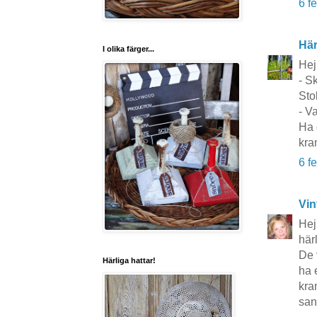
6 f
Här
I olika färger...
Hej
- S
Sto
- V
Ha 
kra
6 f
Vin
Hej
härl
De v
Härliga hattar!
ha 
kr
san