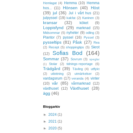
Hemma
(10)
Hemma
Hemlagat
(4)
Hönsen
(40)
Höst
hos...
(11)
(39)
jul
(36)
Jul i vårt hus
(21)
julpyssel
(19)
kakfat
(2)
Kaninen
(3)
kransar
(32)
köket
(9)
Loppisfynd
(29)
marknad
(15)
nyheter
(9)
Midsommar
(5)
odling
(3)
Plantor
(7)
pyssel
(16)
Pyssel
(3)
pysseltips
(81)
Påsk
(27)
Rea
Skrot
(2)
Recept
(5)
shoppingtips
(5)
Sofias Bod
(164)
(12)
Sommar
(37)
Sovrum
(3)
speglar
Stolar
(2)
tidnings-reportage
(6)
(1)
Trädgård
(39)
Tävling
(4)
utflykt
(2)
utlottning
(2)
utmärkelser
(2)
vardagsrum
(17)
vinter
veranda
(4)
vår
(85)
(10)
vårmarknad
(12)
Växthuset
(28)
växthuset
(12)
ägg
(46)
Bloggarkiv
►
2024
(1)
►
2021
(1)
►
2020
(5)