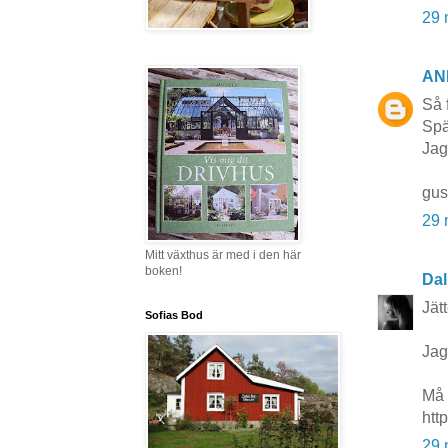
29 
AN
Så f
Spä
Jag
gus
29 
Mitt växthus är med i den här
boken!
Dal
Jät
Sofias Bod
Jag
Må 
htt
29 