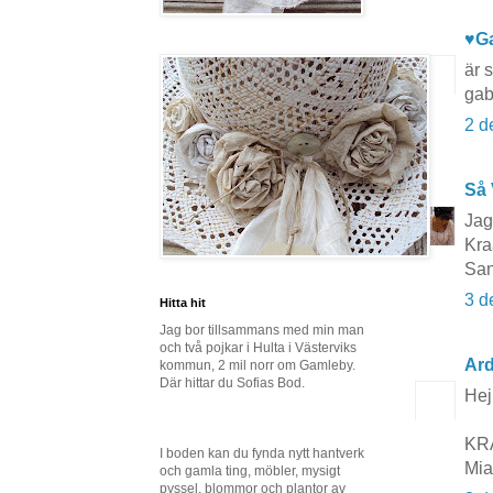
♥G
är 
gab
2 d
Så 
Jag 
Kr
Sa
3 d
Hitta hit
Jag bor tillsammans med min man
och två pojkar i Hulta i Västerviks
Ard
kommun, 2 mil norr om Gamleby.
Där hittar du Sofias Bod.
Hej!
KR
I boden kan du fynda nytt hantverk
Mia
och gamla ting, möbler, mysigt
pyssel, blommor och plantor av