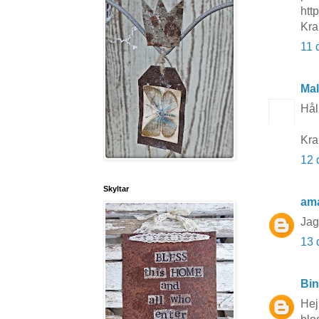
http
Kra
11 
Mal
Hål
Kra
12 
Skyltar
am
Jag 
13 
Bi
Hej