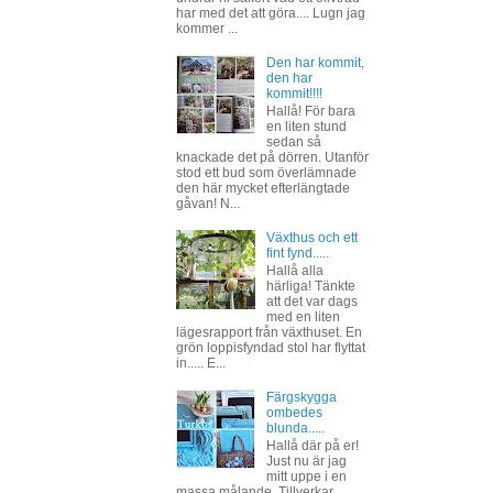
har med det att göra.... Lugn jag
kommer ...
Den har kommit,
den har
kommit!!!!
Hallå! För bara
en liten stund
sedan så
knackade det på dörren. Utanför
stod ett bud som överlämnade
den här mycket efterlängtade
gåvan! N...
Växthus och ett
fint fynd.....
Hallå alla
härliga! Tänkte
att det var dags
med en liten
lägesrapport från växthuset. En
grön loppisfyndad stol har flyttat
in..... E...
Färgskygga
ombedes
blunda.....
Hallå där på er!
Just nu är jag
mitt uppe i en
massa målande. Tillverkar