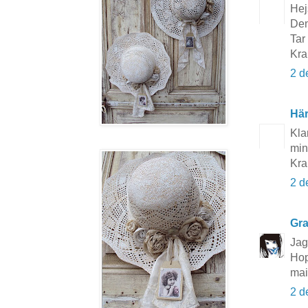
Hej
Den
Tar 
Kra
2 d
Här
Klar
min
Kra
2 d
Gra
Jag
Hop
mai
2 d