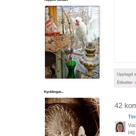
Upplagd 
Etiketter:
Kycklingar...
42 ko
Tin
Vac
jag 