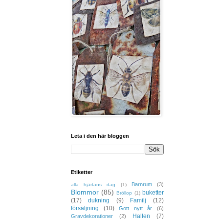
Leta i den här bloggen
Etiketter
Barnrum
(3)
alla hjärtans dag
(1)
Blommor
(85)
buketter
Bröllop
(1)
(17)
dukning
(9)
Familj
(12)
försäljning
(10)
Gott nytt år
(6)
Hallen
(7)
Gravdekorationer
(2)