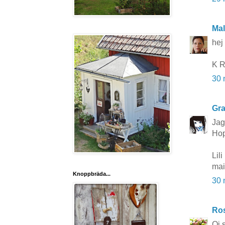
Mal
hej
K R
30 
Gra
Jag
Hop
Lili
mai
Knoppbräda...
30 
Ros
Oj s