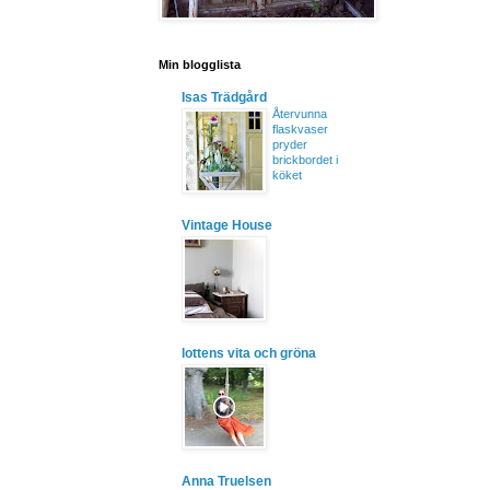
Min blogglista
Isas Trädgård
Återvunna
flaskvaser
pryder
brickbordet i
köket
Vintage House
lottens vita och gröna
Anna Truelsen