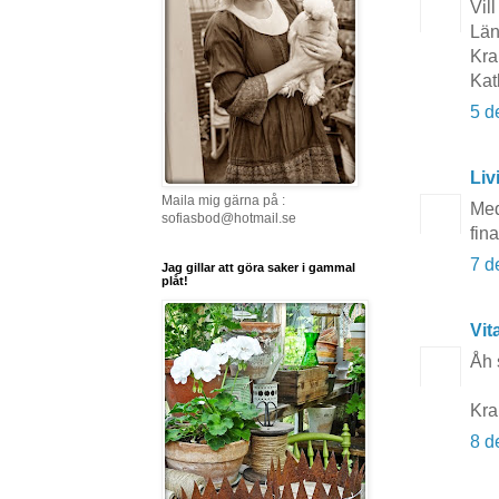
Vil
Län
Kr
Kat
5 d
Li
Maila mig gärna på :
Med
sofiasbod@hotmail.se
fina
7 d
Jag gillar att göra saker i gammal
plåt!
Vit
Åh s
Kr
8 d