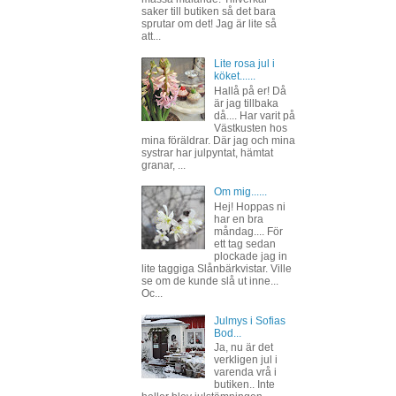
saker till butiken så det bara
sprutar om det! Jag är lite så
att...
Lite rosa jul i
köket......
Hallå på er! Då
är jag tillbaka
då.... Har varit på
Västkusten hos
mina föräldrar. Där jag och mina
systrar har julpyntat, hämtat
granar, ...
Om mig......
Hej! Hoppas ni
har en bra
måndag.... För
ett tag sedan
plockade jag in
lite taggiga Slånbärkvistar. Ville
se om de kunde slå ut inne...
Oc...
Julmys i Sofias
Bod...
Ja, nu är det
verkligen jul i
varenda vrå i
butiken.. Inte