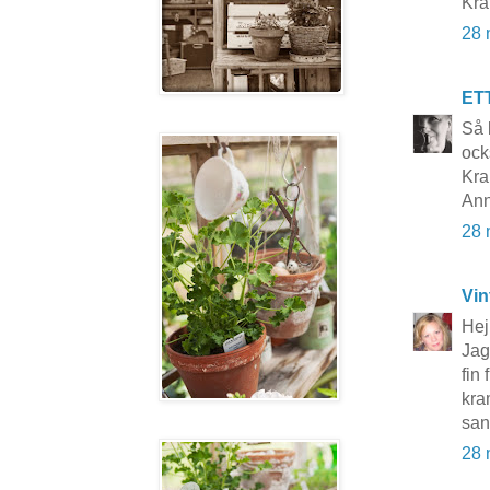
Kra
28 
ET
Så 
ock
Kra
Ann
28 
Vin
Hej
Jag
fin
kr
san
28 