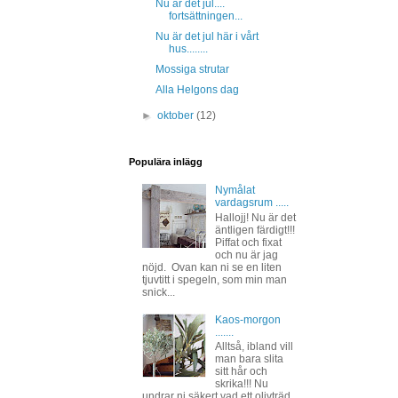
Nu är det jul....
fortsättningen...
Nu är det jul här i vårt
hus........
Mossiga strutar
Alla Helgons dag
►
oktober
(12)
Populära inlägg
Nymålat
vardagsrum .....
Hallojj! Nu är det
äntligen färdigt!!!
Piffat och fixat
och nu är jag
nöjd. Ovan kan ni se en liten
tjuvtitt i spegeln, som min man
snick...
Kaos-morgon
.......
Alltså, ibland vill
man bara slita
sitt hår och
skrika!!! Nu
undrar ni säkert vad ett olivträd