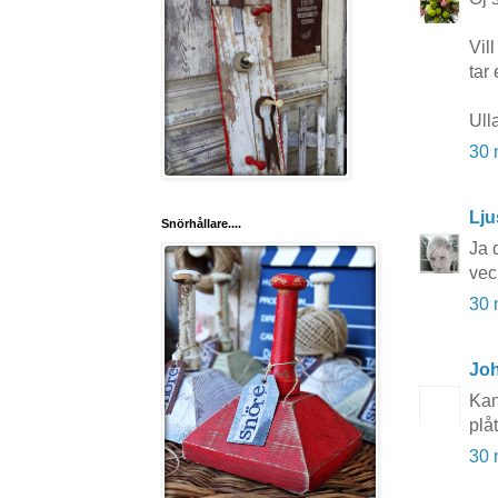
Vil
tar 
Ull
30 
Lju
Snörhållare....
Ja d
vec
30 
Joh
Kan
plå
30 