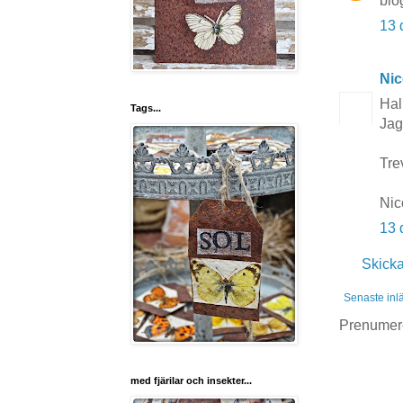
blo
13 
Nic
Hal
Tags...
Jag
Tre
Nic
13 
Skick
Senaste inl
Prenumer
med fjärilar och insekter...