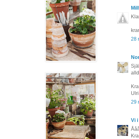
Mil
Kla
kra
28 
No
Sjä
all
Kra
Ulr
29 
Vi i
Ååå
Kra