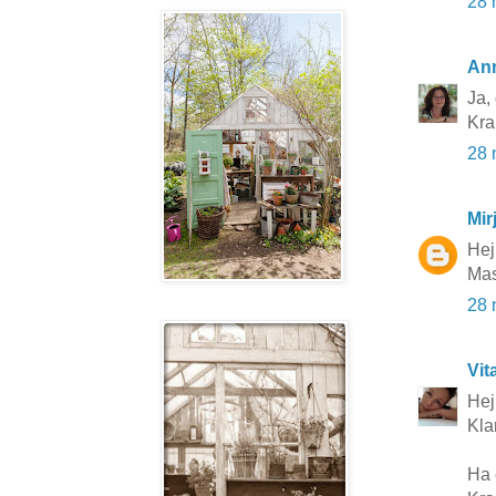
28 
An
Ja, 
Kr
28 
Mir
Hej
Mas
28 
Vit
Hej 
Klar
Ha 