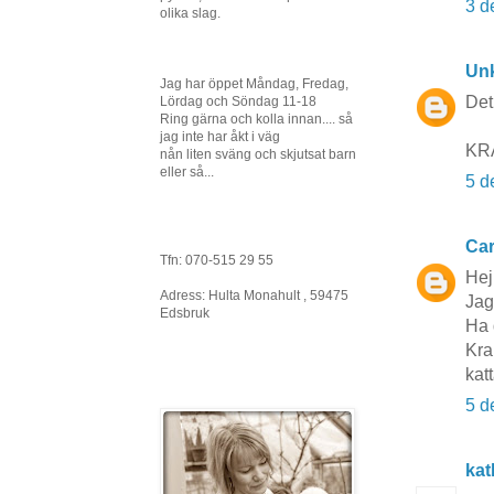
3 d
olika slag.
Un
Jag har öppet Måndag, Fredag,
Det 
Lördag och Söndag 11-18
Ring gärna och kolla innan.... så
jag inte har åkt i väg
KR
nån liten sväng och skjutsat barn
eller så...
5 d
Car
Tfn: 070-515 29 55
Hej
Adress: Hulta Monahult , 59475
Jag 
Edsbruk
Ha 
Kra
kat
5 d
kat