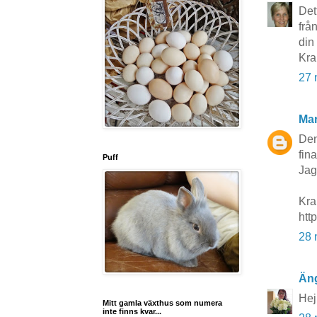
Det
frå
din
Kra
27 
Mar
Den
fin
Puff
Jag
Kra
htt
28 
Än
Hej!
Mitt gamla växthus som numera
inte finns kvar...