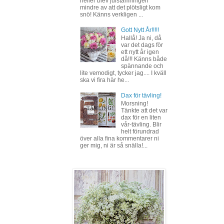
heller blev julstämningen
mindre av att det plötsligt kom
snö! Känns verkligen ...
Gott Nytt År!!!!!
Hallå! Ja ni, då
var det dags för
ett nytt år igen
då!!! Känns både
spännande och
lite vemodigt, tycker jag.... I kväll
ska vi fira här he...
Dax för tävling!
Morsning!
Tänkte att det var
dax för en liten
vår-tävling. Blir
helt förundrad
över alla fina kommentarer ni
ger mig, ni är så snälla!...