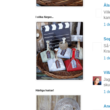
Äls
Vilk
I olika färger...
kan
1 d
So
Så 
Kra
1 d
Vil
Jag
skul
Härliga hattar!
1 d
Ane