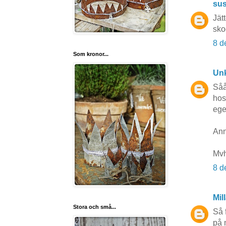
su
Jät
sko
8 d
Som kronor...
Un
Såå
hos
ege
Ann
Mvh
8 d
Mil
Stora och små...
Så 
på 