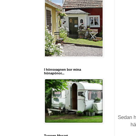
I hönsvagnen bor mina
hönapönor...
Sedan ha
hä
Tuppen Mosart