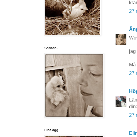
kra
27 
Äng
Wow!
Sötisar...
jag 
Må 
27 
Hö
Län
din
27 
Fina ägg
Eli