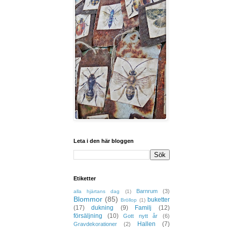
Leta i den här bloggen
Etiketter
Barnrum
(3)
alla hjärtans dag
(1)
Blommor
(85)
buketter
Bröllop
(1)
(17)
dukning
(9)
Familj
(12)
försäljning
(10)
Gott nytt år
(6)
Hallen
(7)
Gravdekorationer
(2)