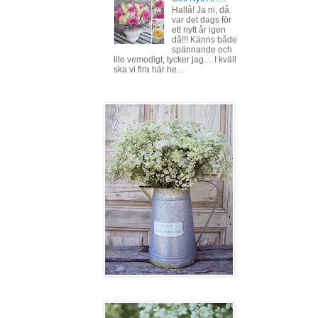
Hallå! Ja ni, då
var det dags för
ett nytt år igen
då!!! Känns både
spännande och
lite vemodigt, tycker jag.... I kväll
ska vi fira här he...