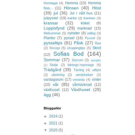
Hemma
(10)
Hemma
Hemlagat
(4)
Hönsen
(40)
Höst
hos...
(11)
(39)
jul
(36)
Jul i vårt hus
(21)
julpyssel
(19)
kakfat
(2)
Kaninen
(3)
kransar
(32)
köket
(9)
Loppisfynd
(29)
marknad
(15)
nyheter
(9)
Midsommar
(5)
odling
(3)
Plantor
(7)
pyssel
(16)
Pyssel
(3)
pysseltips
(81)
Påsk
(27)
Rea
Skrot
(2)
Recept
(5)
shoppingtips
(5)
Sofias Bod
(164)
(12)
Sommar
(37)
Sovrum
(3)
speglar
Stolar
(2)
tidnings-reportage
(6)
(1)
Trädgård
(39)
Tävling
(4)
utflykt
(2)
utlottning
(2)
utmärkelser
(2)
vardagsrum
(17)
vinter
veranda
(4)
vår
(85)
(10)
vårmarknad
(12)
Växthuset
(28)
växthuset
(12)
ägg
(46)
Bloggarkiv
►
2024
(1)
►
2021
(1)
▼
2020
(5)