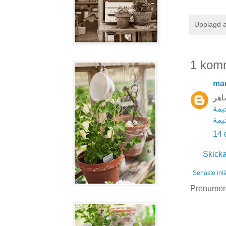
Upplagd 
1 kom
ma
اهر
يمة
يمة
14 
Skick
Senaste inl
Prenumer