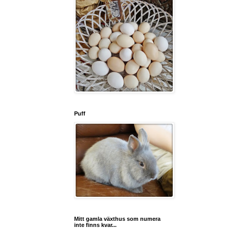
Puff
Mitt gamla växthus som numera
inte finns kvar...