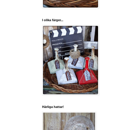
I olika färger...
Härliga hattar!