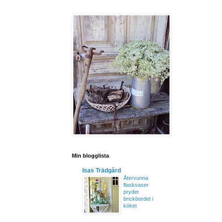
Min blogglista
Isas Trädgård
Återvunna
flaskvaser
pryder
brickbordet i
köket