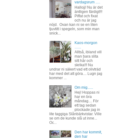
vardagsrum .....
Hallojj! Nu är det
äntligen färdigt!!!
Piffat och fixat
och nu är jag
nöjd. Ovan kan ni se en liten
tjuvtitt i spegeln, som min man
snick...
Kaos-morgon
.......
Alltså, ibland vill
man bara slita
sitt hår och
skrika!!! Nu
undrar ni säkert vad ett olivträd
har med det att göra.... Lugn jag
kommer ...
Om mig......
Hej! Hoppas ni
har en bra
måndag.... För
ett tag sedan
plockade jag in
lite taggiga Slånbärkvistar. Ville
se om de kunde slå ut inne...
Oc...
Den har kommit,
den har