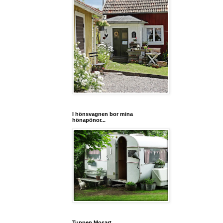
I hönsvagnen bor mina
hönapönor...
Tuppen Mosart