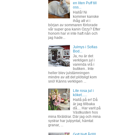
en liten Puff till
oss...
Hallå! Ni
kommer kanske
ihåg att vi i
början av sommaren förlorade
vår super goa kanin Ozzy? Efter
honom har vi inte haft nån och
jag hade...
Julmys i Sofias
Bod...
Ja, nu är det
verkligen jul i
varenda vrå i
butiken.. Inte
heller blev julstämningen
mindre av att det plötsligt kom
snö! Känns verkligen ...
Lite rosa jul i
köket......
Hallå på er! Då
är jag tillbaka
då.... Har varit på
Västkusten hos
mina föräldrar. Där jag och mina
systrar har julpyntat, hämtat
granar, ...
Gott Nytt År!!!!!