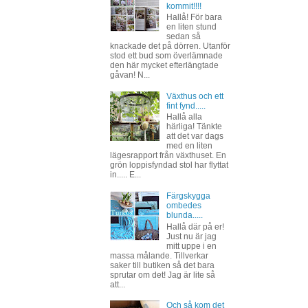
kommit!!!!
Hallå! För bara
en liten stund
sedan så
knackade det på dörren. Utanför
stod ett bud som överlämnade
den här mycket efterlängtade
gåvan! N...
Växthus och ett
fint fynd.....
Hallå alla
härliga! Tänkte
att det var dags
med en liten
lägesrapport från växthuset. En
grön loppisfyndad stol har flyttat
in..... E...
Färgskygga
ombedes
blunda.....
Hallå där på er!
Just nu är jag
mitt uppe i en
massa målande. Tillverkar
saker till butiken så det bara
sprutar om det! Jag är lite så
att...
Och så kom det