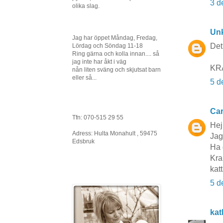
3 d
olika slag.
Un
Jag har öppet Måndag, Fredag,
Det 
Lördag och Söndag 11-18
Ring gärna och kolla innan.... så
jag inte har åkt i väg
KR
nån liten sväng och skjutsat barn
eller så...
5 d
Car
Tfn: 070-515 29 55
Hej
Adress: Hulta Monahult , 59475
Jag 
Edsbruk
Ha 
Kra
kat
5 d
kat