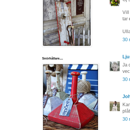
Vil
tar 
Ull
30 
Lju
Snörhållare....
Ja d
vec
30 
Joh
Kan
plå
30 