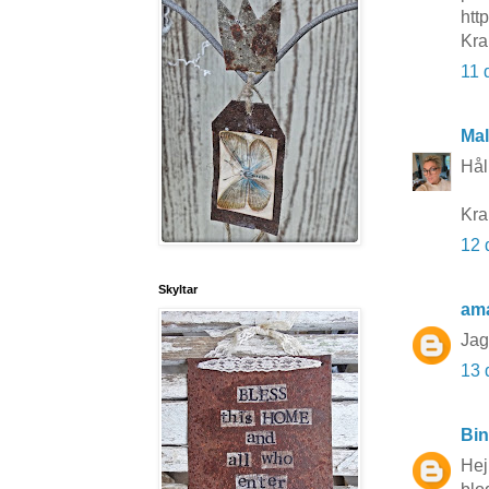
http
Kra
11 
Mal
Hål
Kra
12 
Skyltar
am
Jag 
13 
Bi
Hej