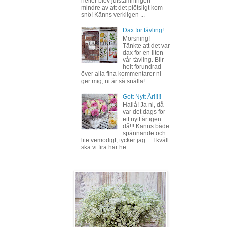
heller blev julstämningen
mindre av att det plötsligt kom
snö! Känns verkligen ...
Dax för tävling!
Morsning!
Tänkte att det var
dax för en liten
vår-tävling. Blir
helt förundrad
över alla fina kommentarer ni
ger mig, ni är så snälla!...
Gott Nytt År!!!!!
Hallå! Ja ni, då
var det dags för
ett nytt år igen
då!!! Känns både
spännande och
lite vemodigt, tycker jag.... I kväll
ska vi fira här he...