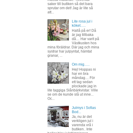
saker till butiken så det bara
sprutar om det! Jag är lite så
att...
Lite rosa jul i
köket......
Hallå på er! Då
är jag tillbaka
då.... Har varit på
Västkusten hos
mina föräldrar. Där jag och mina
systrar har julpyntat, hämtat
granar, ...
Om mig......
Hej! Hoppas ni
har en bra
måndag.... För
ett tag sedan
plockade jag in
lite taggiga Slånbärkvistar. Ville
se om de kunde slå ut inne...
Oc...
Julmys i Sofias
Bod...
Ja, nu är det
verkligen jul i
varenda vrå i
butiken.. Inte