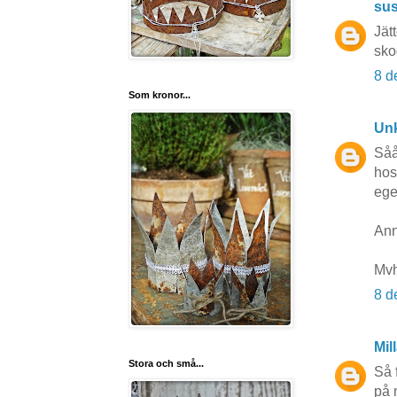
su
Jät
sko
8 d
Som kronor...
Un
Såå
hos
ege
Ann
Mvh
8 d
Mil
Stora och små...
Så 
på 