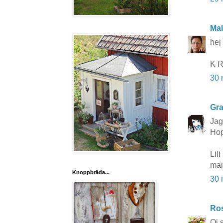
Mal
hej
K R
30 
Gra
Jag
Hop
Lili
mai
Knoppbräda...
30 
Ros
Oj s