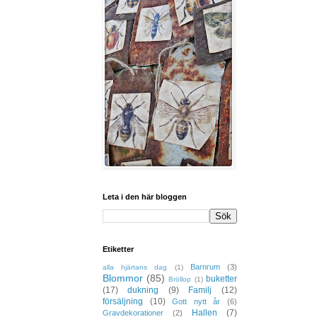
Leta i den här bloggen
Etiketter
Barnrum
(3)
alla hjärtans dag
(1)
Blommor
(85)
buketter
Bröllop
(1)
(17)
dukning
(9)
Familj
(12)
försäljning
(10)
Gott nytt år
(6)
Hallen
(7)
Gravdekorationer
(2)