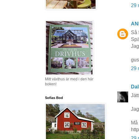
29 
AN
Så f
Spä
Jag
gus
29 
Mitt växthus är med i den här
boken!
Dal
Jät
Sofias Bod
Jag
Må 
htt
29 