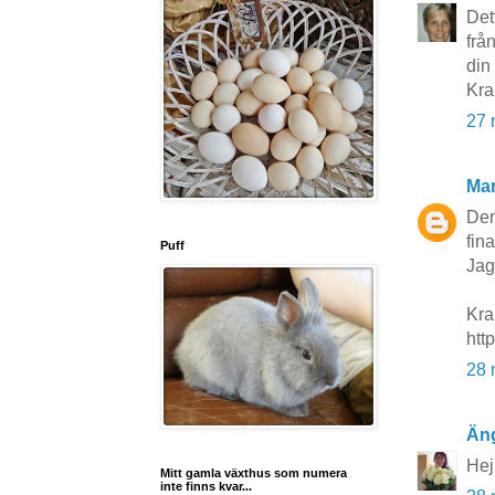
Det
frå
din
Kra
27 
Mar
Den
fin
Puff
Jag
Kra
htt
28 
Än
Hej!
Mitt gamla växthus som numera
inte finns kvar...