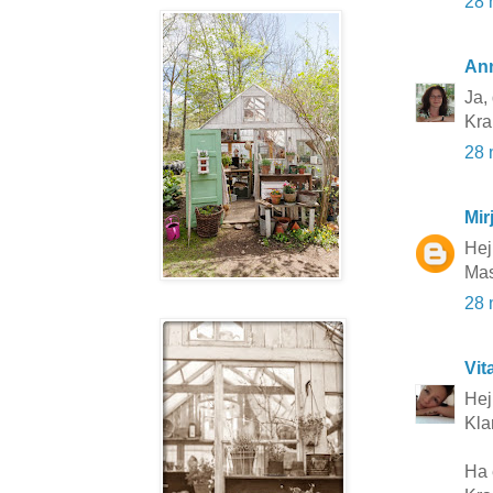
28 
An
Ja, 
Kr
28 
Mir
Hej
Mas
28 
Vit
Hej 
Klar
Ha 