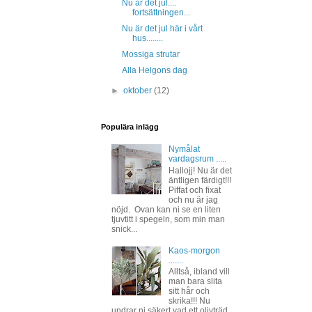
Nu är det jul....
fortsättningen...
Nu är det jul här i vårt
hus........
Mossiga strutar
Alla Helgons dag
►
oktober
(12)
Populära inlägg
Nymålat
vardagsrum .....
Hallojj! Nu är det
äntligen färdigt!!!
Piffat och fixat
och nu är jag
nöjd. Ovan kan ni se en liten
tjuvtitt i spegeln, som min man
snick...
Kaos-morgon
.......
Alltså, ibland vill
man bara slita
sitt hår och
skrika!!! Nu
undrar ni säkert vad ett olivträd