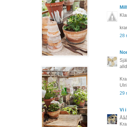
Mil
Kla
kra
28 
No
Sjä
all
Kra
Ulr
29 
Vi i
Ååå
Kra