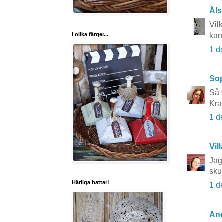
Äls
Vilk
I olika färger...
kan
1 d
So
Så 
Kra
1 d
Vil
Jag
skul
Härliga hattar!
1 d
Ane