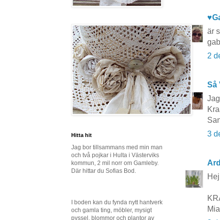
♥G
är 
gab
2 d
Så 
Jag 
Kr
Sa
3 d
Hitta hit
Jag bor tillsammans med min man
och två pojkar i Hulta i Västerviks
Ard
kommun, 2 mil norr om Gamleby.
Där hittar du Sofias Bod.
Hej!
KR
I boden kan du fynda nytt hantverk
Mia
och gamla ting, möbler, mysigt
pyssel, blommor och plantor av