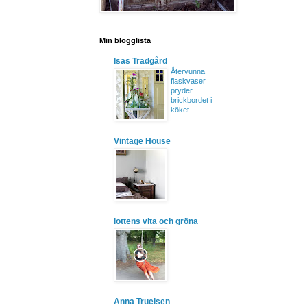
Min blogglista
Isas Trädgård
Återvunna
flaskvaser
pryder
brickbordet i
köket
Vintage House
lottens vita och gröna
Anna Truelsen