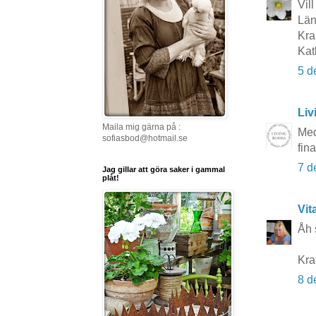
Vil
Län
Kr
Kat
5 d
Li
Maila mig gärna på :
Med
sofiasbod@hotmail.se
fina
7 d
Jag gillar att göra saker i gammal
plåt!
Vit
Åh s
Kr
8 d