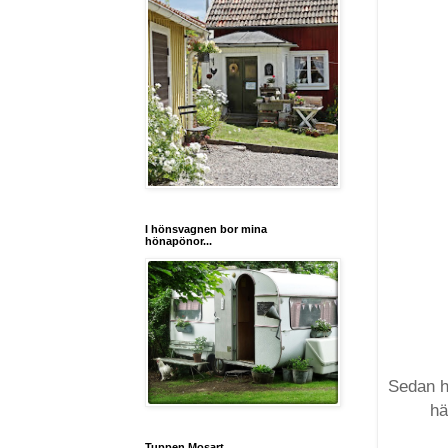
I hönsvagnen bor mina
hönapönor...
Sedan ha
hä
Tuppen Mosart