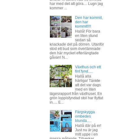
har med det att göra.... Lugn jag
kommer ...
Den har kommit,
den har
kommit!!!!
Hallå! För bara
en liten stund
sedan så
knackade det på dörren. Utanför
stod ett bud som överlämnade
den här mycket efterlängtade
gåvan! N...
Växthus och ett
fint fynd.....
Hallå alla
härliga! Tänkte
att det var dags
med en liten
lägesrapport från växthuset. En
grön loppisfyndad stol har flyttat
in..... E...
Färgskygga
ombedes
blunda.....
Hallå där på er!
Just nu är jag
mitt uppe i en
massa målande. Tillverkar