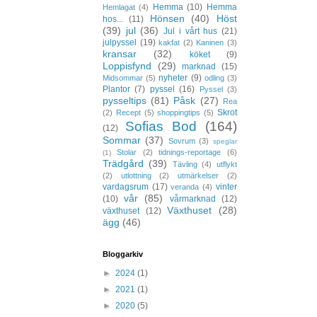
Hemma
(10)
Hemma
Hemlagat
(4)
Hönsen
(40)
Höst
hos...
(11)
(39)
jul
(36)
Jul i vårt hus
(21)
julpyssel
(19)
kakfat
(2)
Kaninen
(3)
kransar
(32)
köket
(9)
Loppisfynd
(29)
marknad
(15)
nyheter
(9)
Midsommar
(5)
odling
(3)
Plantor
(7)
pyssel
(16)
Pyssel
(3)
pysseltips
(81)
Påsk
(27)
Rea
Skrot
(2)
Recept
(5)
shoppingtips
(5)
Sofias Bod
(164)
(12)
Sommar
(37)
Sovrum
(3)
speglar
Stolar
(2)
tidnings-reportage
(6)
(1)
Trädgård
(39)
Tävling
(4)
utflykt
(2)
utlottning
(2)
utmärkelser
(2)
vardagsrum
(17)
vinter
veranda
(4)
vår
(85)
(10)
vårmarknad
(12)
Växthuset
(28)
växthuset
(12)
ägg
(46)
Bloggarkiv
►
2024
(1)
►
2021
(1)
►
2020
(5)