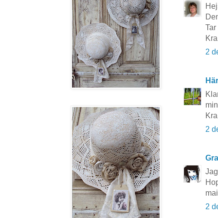
Hej
Den
Tar 
Kra
2 d
Här
Klar
min
Kra
2 d
Gra
Jag
Hop
mai
2 d