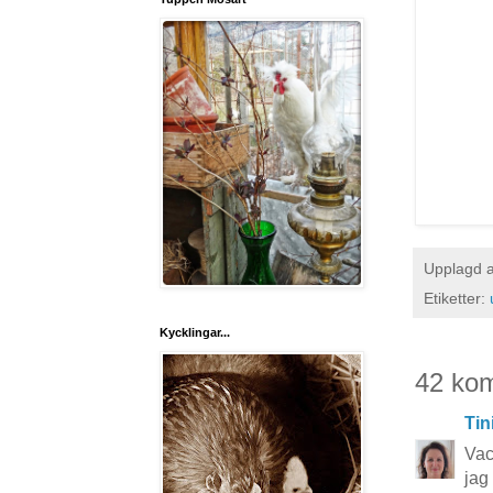
Upplagd 
Etiketter:
Kycklingar...
42 ko
Tin
Vac
jag 