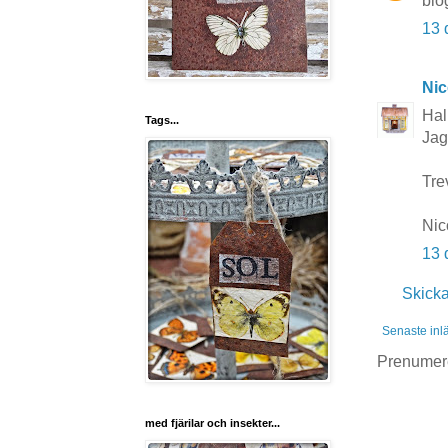
blo
13 
Nic
Hal
Tags...
Jag
Tre
Nic
13 
Skick
Senaste inl
Prenumer
med fjärilar och insekter...