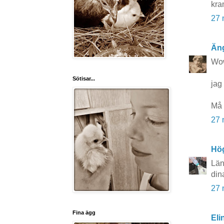
kra
27 
Äng
Wow!
Sötisar...
jag 
Må 
27 
Hö
Län
din
27 
Fina ägg
Eli