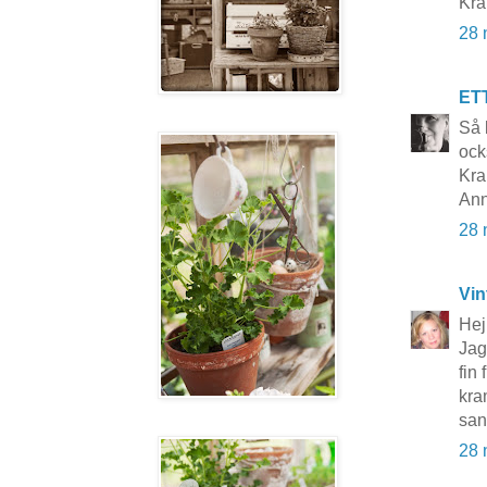
Kra
28 
ET
Så 
ock
Kra
Ann
28 
Vin
Hej
Jag
fin
kr
san
28 