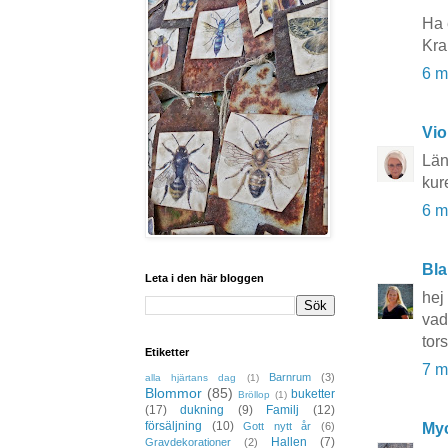
Ha 
Kr
6 m
Vio
Län
kur
6 m
Bla
Leta i den här bloggen
hej
vad
tor
Etiketter
7 m
Barnrum
(3)
alla hjärtans dag
(1)
Blommor
(85)
buketter
Bröllop
(1)
(17)
dukning
(9)
Familj
(12)
försäljning
(10)
Myc
Gott nytt år
(6)
Hallen
(7)
Gravdekorationer
(2)