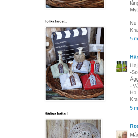
lån
Myc
I olika färger...
Nu 
Kra
5 m
Här
Hej
-So
Ägg
- V
Ha 
Kra
5 m
Härliga hattar!
Ros
Mån