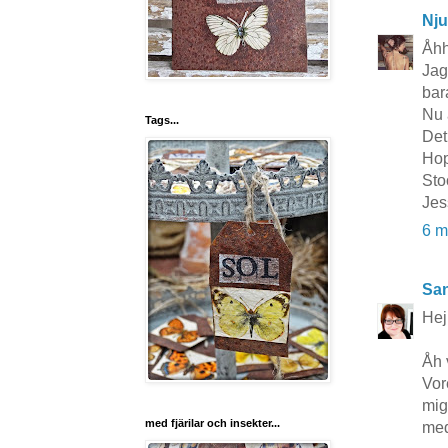
Nju
Åhh
Jag
bar
Nu ä
Tags...
Det
Hop
Sto
Jes
6 m
San
Hej
Åh 
Vor
mig
med fjärilar och insekter...
med