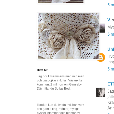
5 m
V.
s
Myc
5 m
Un
Hvo
insp
5 m
Hitta hit
Jag bor tillsammans med min man
och två pojkar i Hulta i Västerviks
ET
kommun, 2 mil norr om Gamleby.
Där hittar du Sofias Bod.
Jag
jät
Kra
I boden kan du fynda nytt hantverk
Ann
och gamla ting, möbler, mysigt
pyssel, blommor och plantor av