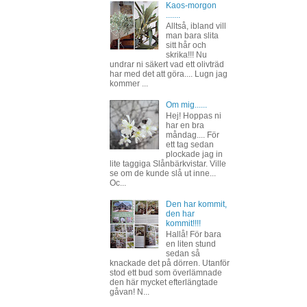
Kaos-morgon
.......
Alltså, ibland vill
man bara slita
sitt hår och
skrika!!! Nu
undrar ni säkert vad ett olivträd
har med det att göra.... Lugn jag
kommer ...
Om mig......
Hej! Hoppas ni
har en bra
måndag.... För
ett tag sedan
plockade jag in
lite taggiga Slånbärkvistar. Ville
se om de kunde slå ut inne...
Oc...
Den har kommit,
den har
kommit!!!!
Hallå! För bara
en liten stund
sedan så
knackade det på dörren. Utanför
stod ett bud som överlämnade
den här mycket efterlängtade
gåvan! N...