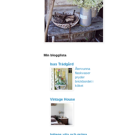
Min blogglista
Isas Trädgård
Återvunna
flaskvaser
pryder
brickbordet i
köket
Vintage House
lottens vita och gröna