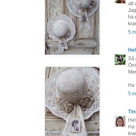
att 
Jag
ha 
kra
5 m
Hel
Så 
Öns
Men
Ha 
5 m
Tin
Helt
Ha 
kra