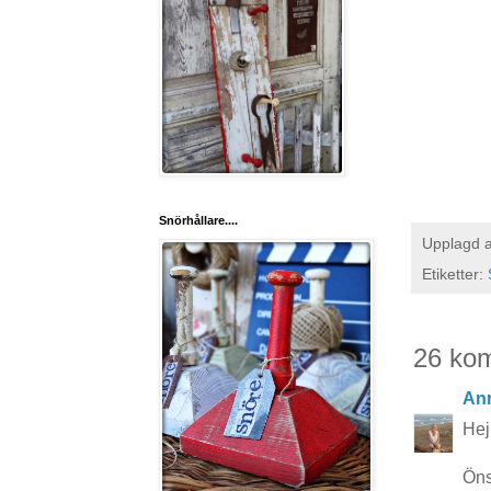
Snörhållare....
Upplagd 
Etiketter:
26 ko
Ann
Hej 
Öns