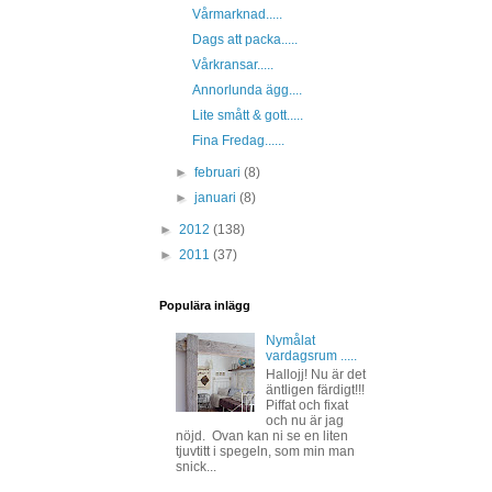
Vårmarknad.....
Dags att packa.....
Vårkransar.....
Annorlunda ägg....
Lite smått & gott.....
Fina Fredag......
►
februari
(8)
►
januari
(8)
►
2012
(138)
►
2011
(37)
Populära inlägg
Nymålat
vardagsrum .....
Hallojj! Nu är det
äntligen färdigt!!!
Piffat och fixat
och nu är jag
nöjd. Ovan kan ni se en liten
tjuvtitt i spegeln, som min man
snick...