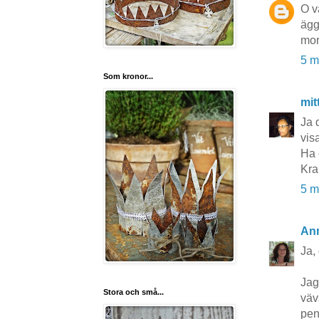
O v
ägg
mor
5 m
Som kronor...
mit
Ja 
visa
Ha 
Kra
5 m
An
Ja, 
Jag
Stora och små...
väv
pen