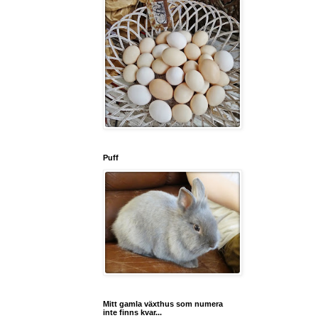
Puff
Mitt gamla växthus som numera
inte finns kvar...