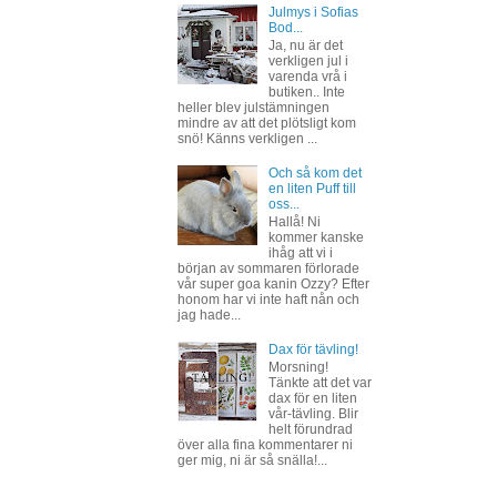
Julmys i Sofias
Bod...
Ja, nu är det
verkligen jul i
varenda vrå i
butiken.. Inte
heller blev julstämningen
mindre av att det plötsligt kom
snö! Känns verkligen ...
Och så kom det
en liten Puff till
oss...
Hallå! Ni
kommer kanske
ihåg att vi i
början av sommaren förlorade
vår super goa kanin Ozzy? Efter
honom har vi inte haft nån och
jag hade...
Dax för tävling!
Morsning!
Tänkte att det var
dax för en liten
vår-tävling. Blir
helt förundrad
över alla fina kommentarer ni
ger mig, ni är så snälla!...