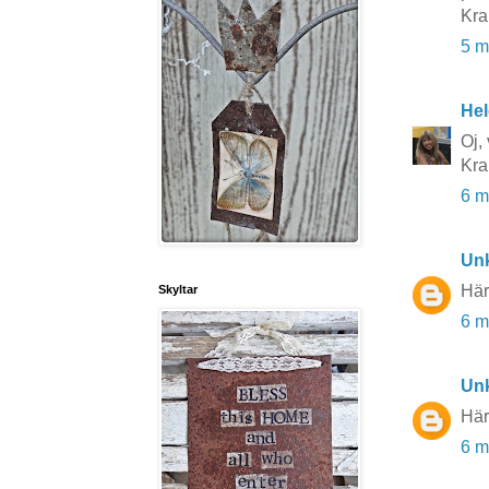
Kr
5 m
He
Oj,
Kra
6 m
Un
Här
Skyltar
6 m
Un
Här
6 m