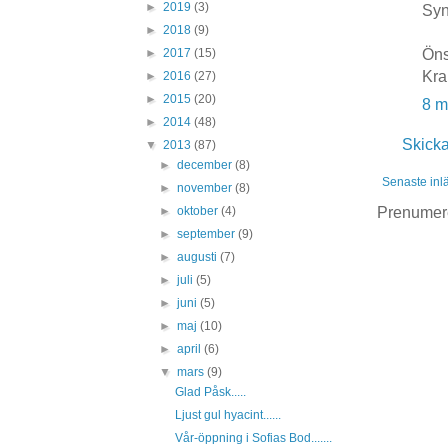
►
2019
(3)
Syn
►
2018
(9)
Öns
►
2017
(15)
Kra
►
2016
(27)
►
2015
(20)
8 m
►
2014
(48)
Skick
▼
2013
(87)
►
december
(8)
Senaste inl
►
november
(8)
Prenumer
►
oktober
(4)
►
september
(9)
►
augusti
(7)
►
juli
(5)
►
juni
(5)
►
maj
(10)
►
april
(6)
▼
mars
(9)
Glad Påsk.....
Ljust gul hyacint......
Vår-öppning i Sofias Bod.......