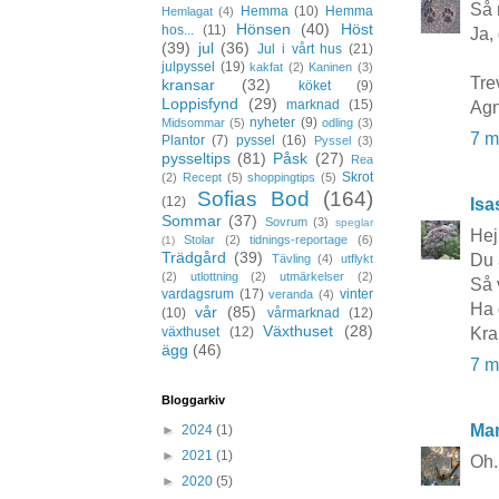
Så 
Hemma
(10)
Hemma
Hemlagat
(4)
Hönsen
(40)
Höst
hos...
(11)
Ja,
(39)
jul
(36)
Jul i vårt hus
(21)
julpyssel
(19)
kakfat
(2)
Kaninen
(3)
Trev
kransar
(32)
köket
(9)
Loppisfynd
(29)
marknad
(15)
Agn
nyheter
(9)
Midsommar
(5)
odling
(3)
7 m
Plantor
(7)
pyssel
(16)
Pyssel
(3)
pysseltips
(81)
Påsk
(27)
Rea
Skrot
(2)
Recept
(5)
shoppingtips
(5)
Sofias Bod
(164)
(12)
Isa
Sommar
(37)
Sovrum
(3)
speglar
Hej
Stolar
(2)
tidnings-reportage
(6)
(1)
Trädgård
(39)
Du 
Tävling
(4)
utflykt
(2)
utlottning
(2)
utmärkelser
(2)
Så 
vardagsrum
(17)
vinter
veranda
(4)
Ha 
vår
(85)
(10)
vårmarknad
(12)
Växthuset
(28)
Kra
växthuset
(12)
ägg
(46)
7 m
Bloggarkiv
Mar
►
2024
(1)
►
2021
(1)
Oh.
►
2020
(5)