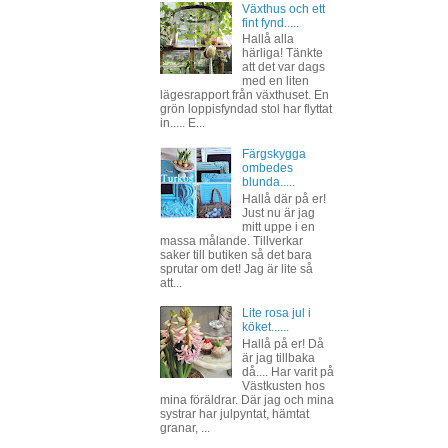
Växthus och ett
fint fynd.....
Hallå alla
härliga! Tänkte
att det var dags
med en liten
lägesrapport från växthuset. En
grön loppisfyndad stol har flyttat
in..... E...
Färgskygga
ombedes
blunda.....
Hallå där på er!
Just nu är jag
mitt uppe i en
massa målande. Tillverkar
saker till butiken så det bara
sprutar om det! Jag är lite så
att...
Lite rosa jul i
köket......
Hallå på er! Då
är jag tillbaka
då.... Har varit på
Västkusten hos
mina föräldrar. Där jag och mina
systrar har julpyntat, hämtat
granar, ...