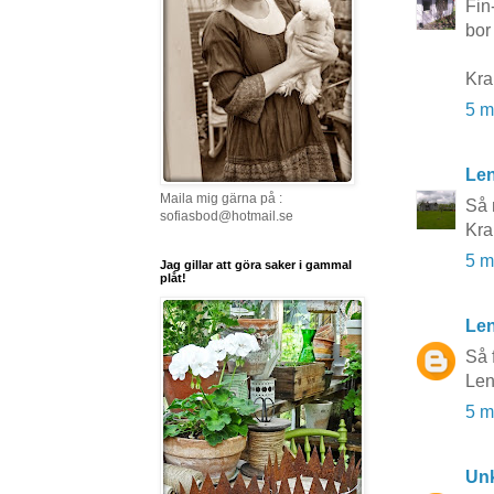
Fin
bor
Kra
5 m
Le
Maila mig gärna på :
Så 
sofiasbod@hotmail.se
Kra
5 m
Jag gillar att göra saker i gammal
plåt!
Len
Så 
Le
5 m
Un