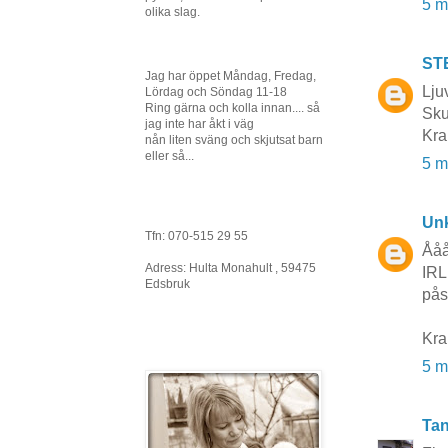
5 m
olika slag.
ST
Jag har öppet Måndag, Fredag,
Lju
Lördag och Söndag 11-18
Ring gärna och kolla innan.... så
Sku
jag inte har åkt i väg
Kra
nån liten sväng och skjutsat barn
eller så...
5 m
Un
Tfn: 070-515 29 55
Ååå
Adress: Hulta Monahult , 59475
IRL
Edsbruk
påsk
Kra
5 m
Tan