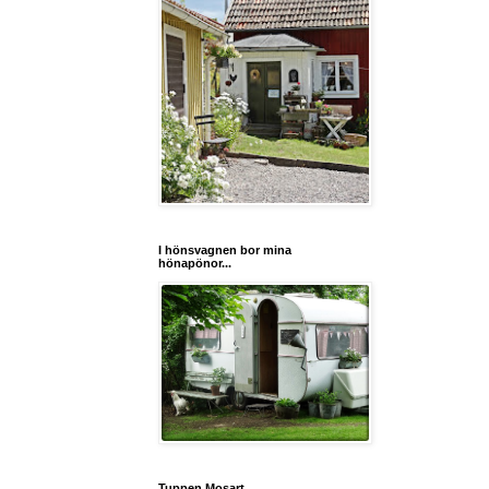
I hönsvagnen bor mina
hönapönor...
Tuppen Mosart