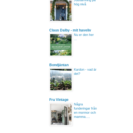
Julstämning på
hög nivå
Claus Dalby - mit haveliv
Nu er den her
…
Bondjäntan
Kardon - vad är
det?
Fru Vintage
Några
funderingar från
en mormor och
mamma.....