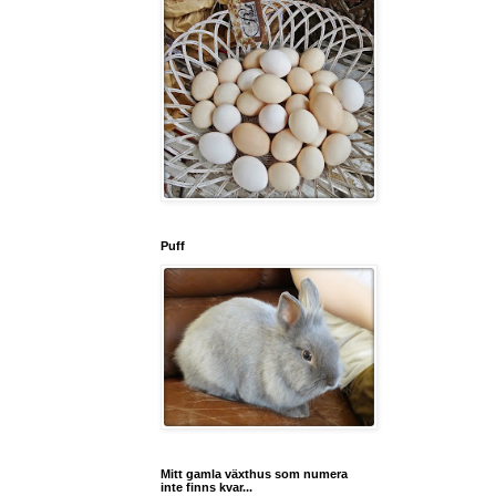
Puff
Mitt gamla växthus som numera
inte finns kvar...