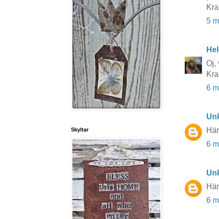
Kr
5 m
He
Oj,
Kra
6 m
Un
Här
Skyltar
6 m
Un
Här
6 m