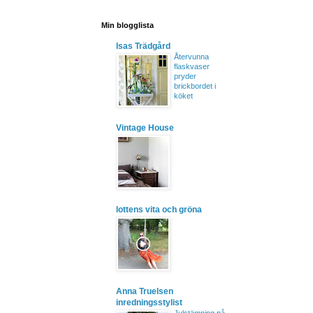
Min blogglista
Isas Trädgård
Återvunna
flaskvaser
pryder
brickbordet i
köket
Vintage House
lottens vita och gröna
Anna Truelsen
inredningsstylist