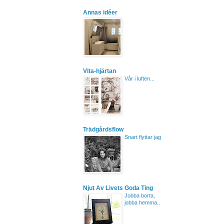
Annas idéer
Vita-hjärtan
Vår i luften...
Trädgårdsflow
Snart flyttar jag
Njut Av Livets Goda Ting
Jobba borta,
jobba hemma..