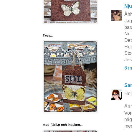
Nju
Åhh
Jag
bar
Nu ä
Tags...
Det
Hop
Sto
Jes
6 m
San
Hej
Åh 
Vor
mig
med fjärilar och insekter...
med