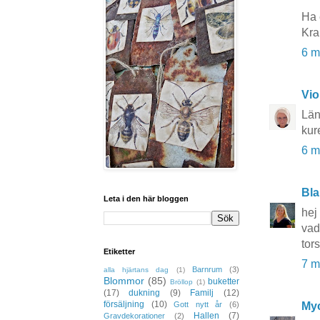
Ha 
Kr
6 m
Vio
Län
kur
6 m
Bla
Leta i den här bloggen
hej
vad
tor
Etiketter
7 m
Barnrum
(3)
alla hjärtans dag
(1)
Blommor
(85)
buketter
Bröllop
(1)
(17)
dukning
(9)
Familj
(12)
försäljning
(10)
Myc
Gott nytt år
(6)
Hallen
(7)
Gravdekorationer
(2)