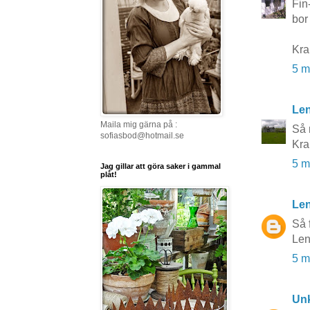
Fin
bor
Kra
5 m
Le
Maila mig gärna på :
Så 
sofiasbod@hotmail.se
Kra
5 m
Jag gillar att göra saker i gammal
plåt!
Len
Så 
Le
5 m
Un