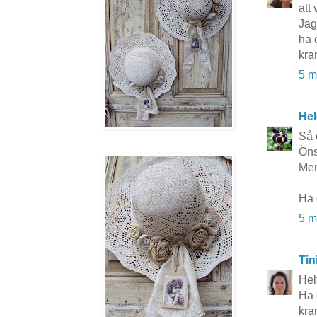
att 
Jag
ha 
kra
5 m
Hel
Så 
Öns
Men
Ha 
5 m
Tin
Helt
Ha 
kra