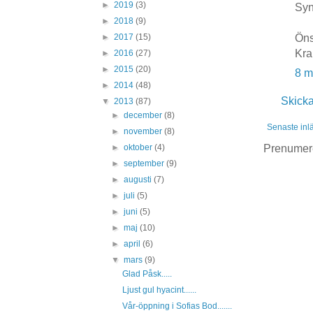
►
2019
(3)
Syn
►
2018
(9)
Öns
►
2017
(15)
Kra
►
2016
(27)
►
2015
(20)
8 m
►
2014
(48)
Skick
▼
2013
(87)
►
december
(8)
Senaste inl
►
november
(8)
Prenumer
►
oktober
(4)
►
september
(9)
►
augusti
(7)
►
juli
(5)
►
juni
(5)
►
maj
(10)
►
april
(6)
▼
mars
(9)
Glad Påsk.....
Ljust gul hyacint......
Vår-öppning i Sofias Bod.......