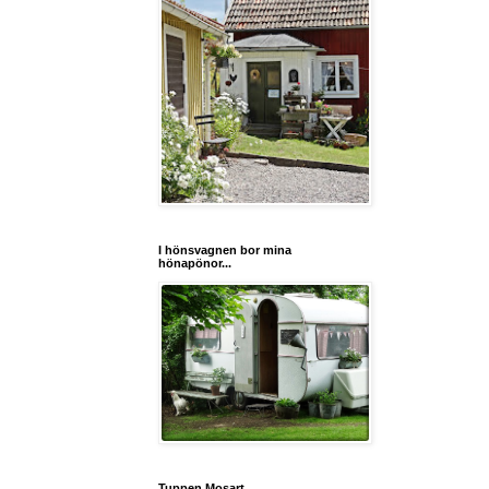
I hönsvagnen bor mina
hönapönor...
Tuppen Mosart