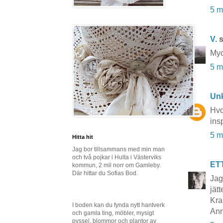
5 m
V.
s
Myc
5 m
Un
Hvo
insp
5 m
Hitta hit
Jag bor tillsammans med min man
och två pojkar i Hulta i Västerviks
ET
kommun, 2 mil norr om Gamleby.
Där hittar du Sofias Bod.
Jag
jät
Kra
I boden kan du fynda nytt hantverk
Ann
och gamla ting, möbler, mysigt
pyssel, blommor och plantor av