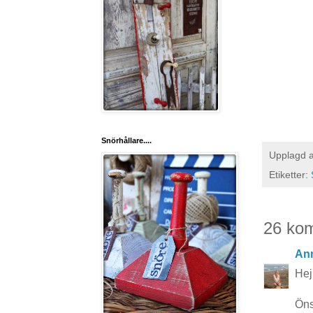
Snörhållare....
Upplagd 
Etiketter:
26 ko
Ann
Hej 
Öns