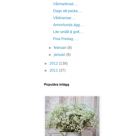
Vårmarknad.....
Dags att packa.....
Vårkransar.....
Annorlunda ägg....
Lite smått & gott.....
Fina Fredag......
►
februari
(8)
►
januari
(8)
►
2012
(138)
►
2011
(37)
Populära inlägg