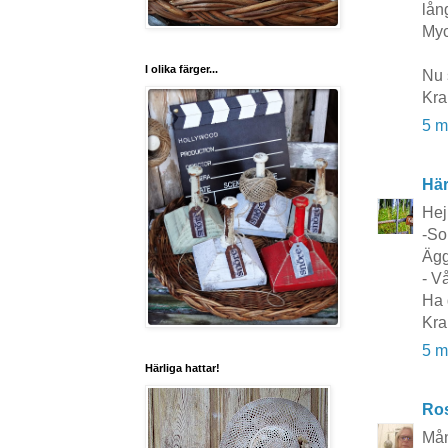
lån
Myc
I olika färger...
Nu 
Kra
5 m
Här
Hej
-So
Ägg
- V
Ha 
Kra
5 m
Härliga hattar!
Ros
Mån