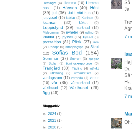
Så 
Hemma
(10)
Hemma
Hemlagat
(4)
Hönsen
(40)
Höst
hos...
(11)
Ja,
(39)
jul
(36)
Jul i vårt hus
(21)
julpyssel
(19)
kakfat
(2)
Kaninen
(3)
Trev
kransar
(32)
köket
(9)
Loppisfynd
(29)
marknad
(15)
Agn
nyheter
(9)
Midsommar
(5)
odling
(3)
7 m
Plantor
(7)
pyssel
(16)
Pyssel
(3)
pysseltips
(81)
Påsk
(27)
Rea
Skrot
(2)
Recept
(5)
shoppingtips
(5)
Sofias Bod
(164)
(12)
Isa
Sommar
(37)
Sovrum
(3)
speglar
Hej
Stolar
(2)
tidnings-reportage
(6)
(1)
Trädgård
(39)
Du 
Tävling
(4)
utflykt
(2)
utlottning
(2)
utmärkelser
(2)
Så 
vardagsrum
(17)
vinter
veranda
(4)
Ha 
vår
(85)
(10)
vårmarknad
(12)
Växthuset
(28)
Kra
växthuset
(12)
ägg
(46)
7 m
Bloggarkiv
Mar
►
2024
(1)
►
2021
(1)
Oh.
►
2020
(5)