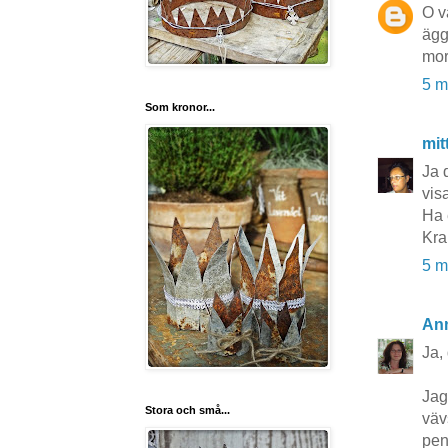
O v
ägg
mor
5 m
Som kronor...
mit
Ja 
visa
Ha 
Kra
5 m
An
Ja, 
Jag
Stora och små...
väv
pen