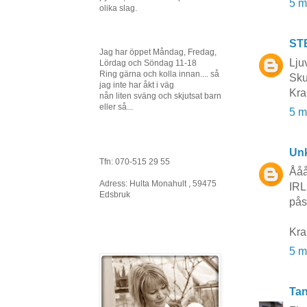
5 m
olika slag.
ST
Jag har öppet Måndag, Fredag,
Lju
Lördag och Söndag 11-18
Ring gärna och kolla innan.... så
Sku
jag inte har åkt i väg
Kra
nån liten sväng och skjutsat barn
eller så...
5 m
Un
Tfn: 070-515 29 55
Ååå
Adress: Hulta Monahult , 59475
IRL
Edsbruk
påsk
Kra
5 m
Tan