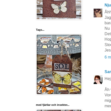
Nju
Åhh
Jag
bar
Nu ä
Tags...
Det
Hop
Sto
Jes
6 m
San
Hej
Åh 
Vor
mig
med fjärilar och insekter...
med