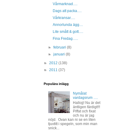
Vårmarknad.....
Dags att packa.....
Vårkransar.....
Annorlunda ägg....
Lite smått & gott.....
Fina Fredag......
►
februari
(8)
►
januari
(8)
►
2012
(138)
►
2011
(37)
Populära inlägg
Nymålat
vardagsrum .....
Hallojj! Nu är det
äntligen färdigt!!!
Piffat och fixat
och nu är jag
nöjd. Ovan kan ni se en liten
tjuvtitt i spegeln, som min man
snick...