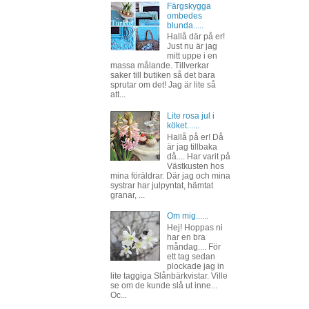
Färgskygga
ombedes
blunda.....
Hallå där på er!
Just nu är jag
mitt uppe i en
massa målande. Tillverkar
saker till butiken så det bara
sprutar om det! Jag är lite så
att...
Lite rosa jul i
köket......
Hallå på er! Då
är jag tillbaka
då.... Har varit på
Västkusten hos
mina föräldrar. Där jag och mina
systrar har julpyntat, hämtat
granar, ...
Om mig......
Hej! Hoppas ni
har en bra
måndag.... För
ett tag sedan
plockade jag in
lite taggiga Slånbärkvistar. Ville
se om de kunde slå ut inne...
Oc...