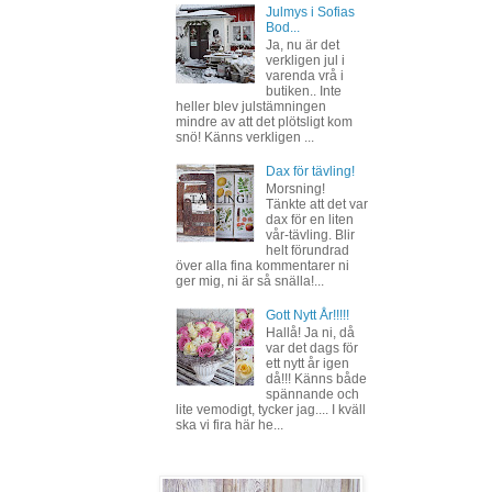
Julmys i Sofias
Bod...
Ja, nu är det
verkligen jul i
varenda vrå i
butiken.. Inte
heller blev julstämningen
mindre av att det plötsligt kom
snö! Känns verkligen ...
Dax för tävling!
Morsning!
Tänkte att det var
dax för en liten
vår-tävling. Blir
helt förundrad
över alla fina kommentarer ni
ger mig, ni är så snälla!...
Gott Nytt År!!!!!
Hallå! Ja ni, då
var det dags för
ett nytt år igen
då!!! Känns både
spännande och
lite vemodigt, tycker jag.... I kväll
ska vi fira här he...