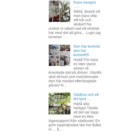
Kaos-morgon
.......
Alltså, ibland vill
man bara slita
sitt hår och
skrika!!! Nu
undrar ni säkert vad ett olivträd
har med det att göra.... Lugn jag
kommer ...
Den har kommit,
den har
kommit!!!!
Hallå! För bara
en liten stund
sedan så
knackade det på dörren. Utanför
stod ett bud som överlämnade
den här mycket efterlängtade
gåvan! N...
Växthus och ett
fint fynd.....
Hallå alla
härliga! Tänkte
att det var dags
med en liten
lägesrapport från växthuset. En
grön loppisfyndad stol har flyttat
in..... E...