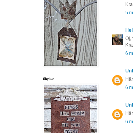
Kr
5 m
He
Oj,
Kra
6 m
Un
Här
Skyltar
6 m
Un
Här
6 m