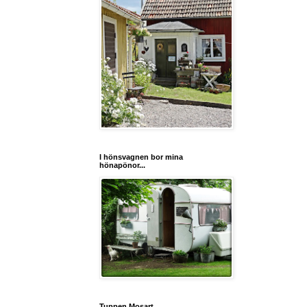
I hönsvagnen bor mina
hönapönor...
Tuppen Mosart