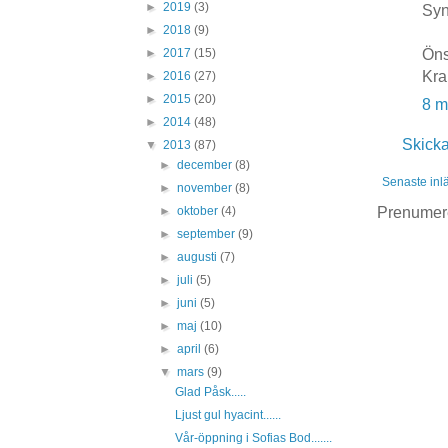
►
2019
(3)
Syn
►
2018
(9)
Öns
►
2017
(15)
Kra
►
2016
(27)
►
2015
(20)
8 m
►
2014
(48)
Skick
▼
2013
(87)
►
december
(8)
Senaste inl
►
november
(8)
Prenumer
►
oktober
(4)
►
september
(9)
►
augusti
(7)
►
juli
(5)
►
juni
(5)
►
maj
(10)
►
april
(6)
▼
mars
(9)
Glad Påsk.....
Ljust gul hyacint......
Vår-öppning i Sofias Bod.......