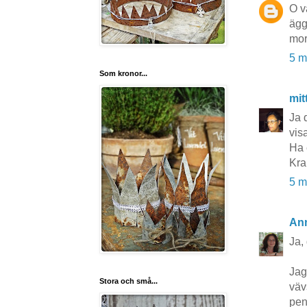
O v
ägg
mor
5 m
Som kronor...
mit
Ja 
visa
Ha 
Kra
5 m
An
Ja, 
Jag
Stora och små...
väv
pen