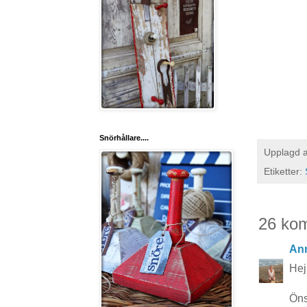
Snörhållare....
Upplagd 
Etiketter:
26 ko
Ann
Hej 
Öns