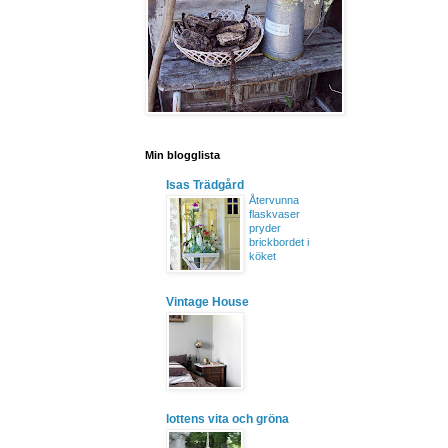
Min blogglista
Isas Trädgård
Återvunna
flaskvaser
pryder
brickbordet i
köket
Vintage House
lottens vita och gröna