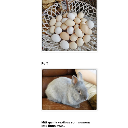
Puff
Mitt gamla växthus som numera
inte finns kvar...