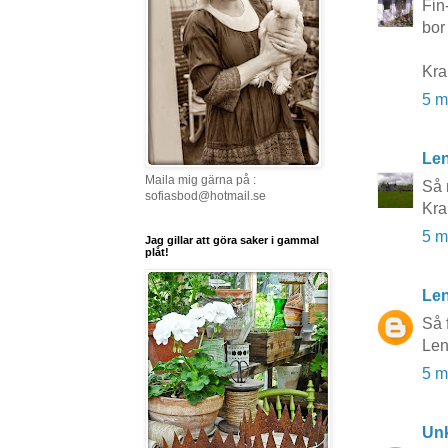
Fin
bor
Kra
5 m
Le
Maila mig gärna på :
Så 
sofiasbod@hotmail.se
Kra
5 m
Jag gillar att göra saker i gammal
plåt!
Len
Så 
Le
5 m
Un