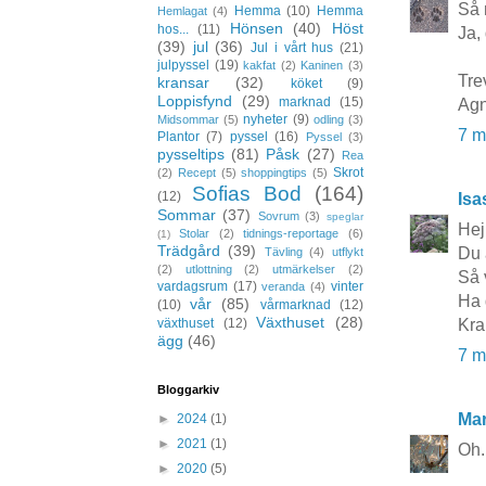
Så 
Hemma
(10)
Hemma
Hemlagat
(4)
Hönsen
(40)
Höst
hos...
(11)
Ja,
(39)
jul
(36)
Jul i vårt hus
(21)
julpyssel
(19)
kakfat
(2)
Kaninen
(3)
Trev
kransar
(32)
köket
(9)
Loppisfynd
(29)
marknad
(15)
Agn
nyheter
(9)
Midsommar
(5)
odling
(3)
7 m
Plantor
(7)
pyssel
(16)
Pyssel
(3)
pysseltips
(81)
Påsk
(27)
Rea
Skrot
(2)
Recept
(5)
shoppingtips
(5)
Sofias Bod
(164)
(12)
Isa
Sommar
(37)
Sovrum
(3)
speglar
Hej
Stolar
(2)
tidnings-reportage
(6)
(1)
Trädgård
(39)
Du 
Tävling
(4)
utflykt
(2)
utlottning
(2)
utmärkelser
(2)
Så 
vardagsrum
(17)
vinter
veranda
(4)
Ha 
vår
(85)
(10)
vårmarknad
(12)
Växthuset
(28)
Kra
växthuset
(12)
ägg
(46)
7 m
Bloggarkiv
Mar
►
2024
(1)
►
2021
(1)
Oh.
►
2020
(5)