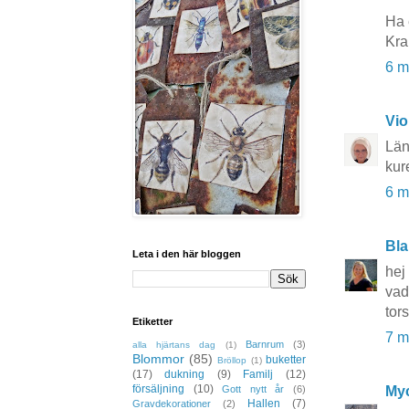
Ha 
Kr
6 m
Vio
Län
kur
6 m
Bla
Leta i den här bloggen
hej
vad
tor
Etiketter
7 m
Barnrum
(3)
alla hjärtans dag
(1)
Blommor
(85)
buketter
Bröllop
(1)
(17)
dukning
(9)
Familj
(12)
försäljning
(10)
Myc
Gott nytt år
(6)
Hallen
(7)
Gravdekorationer
(2)