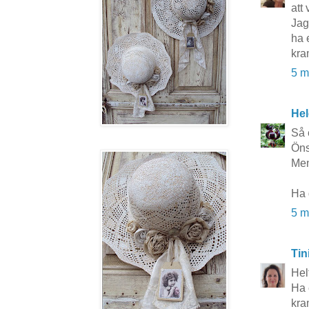
att 
Jag
ha 
kra
5 m
Hel
Så 
Öns
Men
Ha 
5 m
Tin
Helt
Ha 
kra