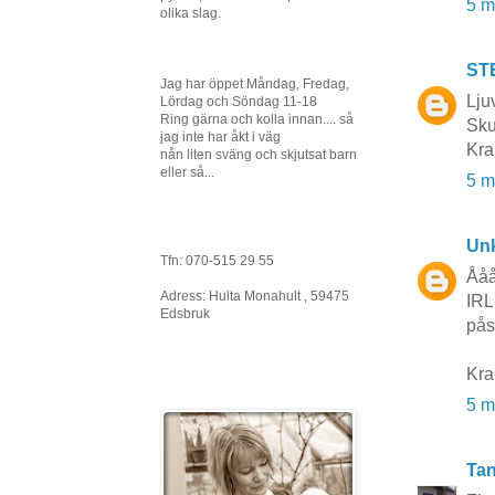
5 m
olika slag.
ST
Jag har öppet Måndag, Fredag,
Lju
Lördag och Söndag 11-18
Ring gärna och kolla innan.... så
Sku
jag inte har åkt i väg
Kra
nån liten sväng och skjutsat barn
eller så...
5 m
Un
Tfn: 070-515 29 55
Ååå
Adress: Hulta Monahult , 59475
IRL
Edsbruk
påsk
Kra
5 m
Tan