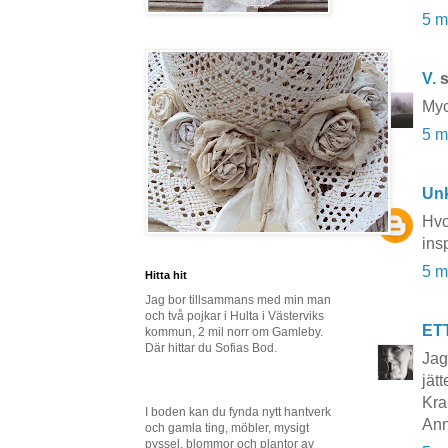
5 m
V.
s
Myc
5 m
Un
Hvo
insp
5 m
Hitta hit
Jag bor tillsammans med min man
och två pojkar i Hulta i Västerviks
ET
kommun, 2 mil norr om Gamleby.
Där hittar du Sofias Bod.
Jag
jät
Kra
I boden kan du fynda nytt hantverk
Ann
och gamla ting, möbler, mysigt
pyssel, blommor och plantor av