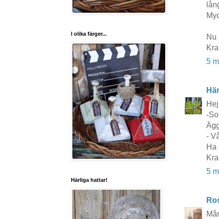
lån
Myc
I olika färger...
Nu 
Kra
5 m
Här
Hej
-So
Ägg
- V
Ha 
Kra
5 m
Härliga hattar!
Ros
Mån