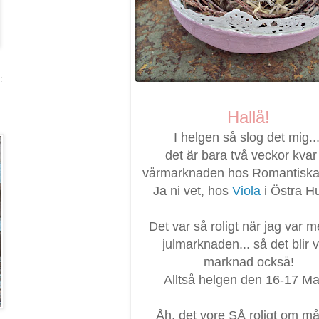
:
Hallå!
I helgen så slog det mig...
det är bara två veckor kvar t
vårmarknaden hos Romantiska t
Ja ni vet, hos
Viola
i Östra H
Det var så roligt när jag var 
julmarknaden... så det blir v
marknad också!
Alltså helgen den 16-17 Ma
Åh, det vore SÅ roligt om m