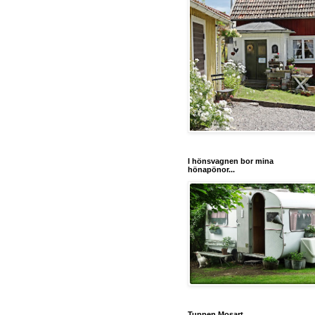
I hönsvagnen bor mina
hönapönor...
Tuppen Mosart