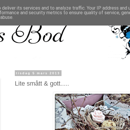
deliver its services and to analyze traffic. Your IP address and
formance and security metrics to ensure quality of service, ge
 abuse.
tisdag 5 mars 2013
Lite smått & gott.....