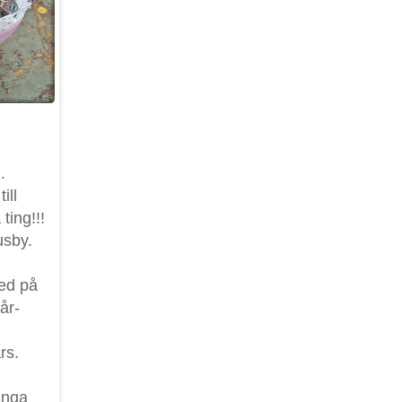
.
ill
ing!!!
usby.
med på
år-
rs.
ånga