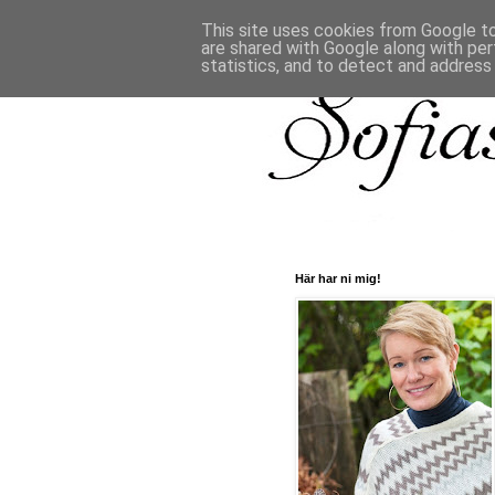
This site uses cookies from Google to 
are shared with Google along with per
statistics, and to detect and address
Här har ni mig!