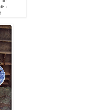
t det
tiskt
!