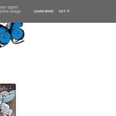
 user-agent
nerate usage
LEARN MORE
GOT IT