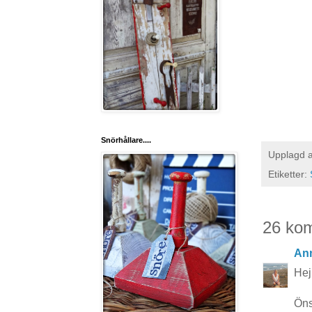
Snörhållare....
Upplagd 
Etiketter:
26 ko
Ann
Hej 
Öns