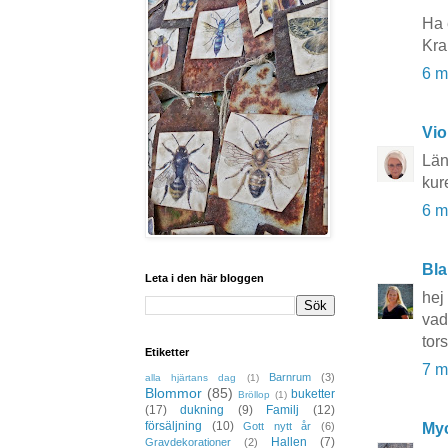
Ha 
Kr
6 m
Vio
Län
kur
6 m
Bla
Leta i den här bloggen
hej
vad
tor
Etiketter
7 m
Barnrum
(3)
alla hjärtans dag
(1)
Blommor
(85)
buketter
Bröllop
(1)
(17)
dukning
(9)
Familj
(12)
försäljning
(10)
Myc
Gott nytt år
(6)
Hallen
(7)
Gravdekorationer
(2)