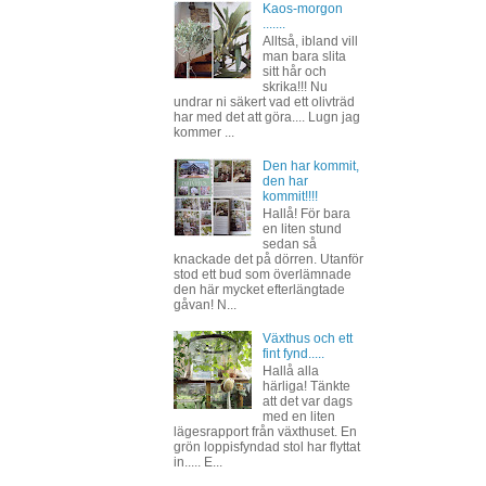
Kaos-morgon
.......
Alltså, ibland vill
man bara slita
sitt hår och
skrika!!! Nu
undrar ni säkert vad ett olivträd
har med det att göra.... Lugn jag
kommer ...
Den har kommit,
den har
kommit!!!!
Hallå! För bara
en liten stund
sedan så
knackade det på dörren. Utanför
stod ett bud som överlämnade
den här mycket efterlängtade
gåvan! N...
Växthus och ett
fint fynd.....
Hallå alla
härliga! Tänkte
att det var dags
med en liten
lägesrapport från växthuset. En
grön loppisfyndad stol har flyttat
in..... E...