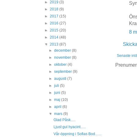
►
2019
(3)
Syn
►
2018
(9)
Öns
►
2017
(15)
Kra
►
2016
(27)
►
2015
(20)
8 m
►
2014
(48)
Skick
▼
2013
(87)
►
december
(8)
Senaste inl
►
november
(8)
Prenumer
►
oktober
(4)
►
september
(9)
►
augusti
(7)
►
juli
(5)
►
juni
(5)
►
maj
(10)
►
april
(6)
▼
mars
(9)
Glad Påsk.....
Ljust gul hyacint......
Vår-öppning i Sofias Bod.......