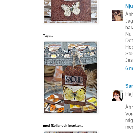
Nju
Åhh
Jag
bar
Nu ä
Tags...
Det
Hop
Sto
Jes
6 m
San
Hej
Åh 
Vor
mig
med fjärilar och insekter...
med