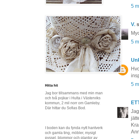
5 m
V.
s
Myc
5 m
Un
Hvo
insp
5 m
Hitta hit
Jag bor tillsammans med min man
och två pojkar i Hulta i Västerviks
ET
kommun, 2 mil norr om Gamleby.
Där hittar du Sofias Bod.
Jag
jät
Kra
I boden kan du fynda nytt hantverk
Ann
och gamla ting, möbler, mysigt
pyssel, blommor och plantor av