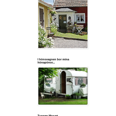
I hönsvagnen bor mina
hönapönor...
Tuppen Mosart