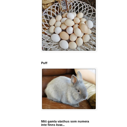
Puff
Mitt gamla växthus som numera
inte finns kvar...