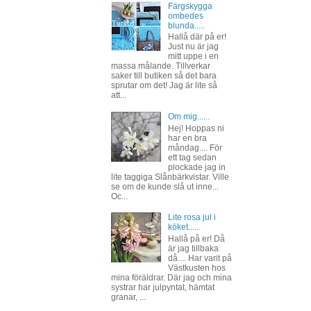
Färgskygga
ombedes
blunda.....
Hallå där på er!
Just nu är jag
mitt uppe i en
massa målande. Tillverkar
saker till butiken så det bara
sprutar om det! Jag är lite så
att...
Om mig......
Hej! Hoppas ni
har en bra
måndag.... För
ett tag sedan
plockade jag in
lite taggiga Slånbärkvistar. Ville
se om de kunde slå ut inne...
Oc...
Lite rosa jul i
köket......
Hallå på er! Då
är jag tillbaka
då.... Har varit på
Västkusten hos
mina föräldrar. Där jag och mina
systrar har julpyntat, hämtat
granar, ...