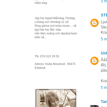
5 m
olika slag.
ST
Jag har öppet Måndag, Fredag,
Lju
Lördag och Söndag 11-18
Ring gärna och kolla innan.... så
Sku
jag inte har åkt i väg
Kra
nån liten sväng och skjutsat barn
eller så...
5 m
Un
Tfn: 070-515 29 55
Ååå
Adress: Hulta Monahult , 59475
IRL
Edsbruk
påsk
Kra
5 m
Tan