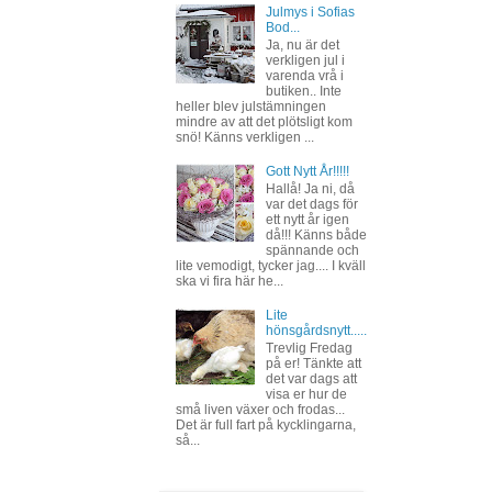
Julmys i Sofias
Bod...
Ja, nu är det
verkligen jul i
varenda vrå i
butiken.. Inte
heller blev julstämningen
mindre av att det plötsligt kom
snö! Känns verkligen ...
Gott Nytt År!!!!!
Hallå! Ja ni, då
var det dags för
ett nytt år igen
då!!! Känns både
spännande och
lite vemodigt, tycker jag.... I kväll
ska vi fira här he...
Lite
hönsgårdsnytt.....
Trevlig Fredag
på er! Tänkte att
det var dags att
visa er hur de
små liven växer och frodas...
Det är full fart på kycklingarna,
så...