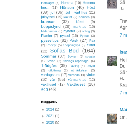
Så 
Hemma
(10)
Hemma
Hemlagat
(4)
Hönsen
(40)
Höst
hos...
(11)
Ja,
(39)
jul
(36)
Jul i vårt hus
(21)
julpyssel
(19)
kakfat
(2)
Kaninen
(3)
Trev
kransar
(32)
köket
(9)
Loppisfynd
(29)
marknad
(15)
Agn
nyheter
(9)
Midsommar
(5)
odling
(3)
7 m
Plantor
(7)
pyssel
(16)
Pyssel
(3)
pysseltips
(81)
Påsk
(27)
Rea
Skrot
(2)
Recept
(5)
shoppingtips
(5)
Sofias Bod
(164)
(12)
Isa
Sommar
(37)
Sovrum
(3)
speglar
Hej
Stolar
(2)
tidnings-reportage
(6)
(1)
Trädgård
(39)
Du 
Tävling
(4)
utflykt
(2)
utlottning
(2)
utmärkelser
(2)
Så 
vardagsrum
(17)
vinter
veranda
(4)
Ha 
vår
(85)
(10)
vårmarknad
(12)
Växthuset
(28)
Kra
växthuset
(12)
ägg
(46)
7 m
Bloggarkiv
Mar
►
2024
(1)
►
2021
(1)
Oh.
►
2020
(5)