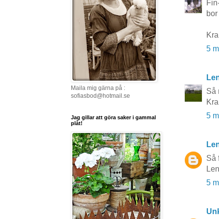
Fin
bor
Kra
5 m
Le
Maila mig gärna på :
Så 
sofiasbod@hotmail.se
Kra
5 m
Jag gillar att göra saker i gammal
plåt!
Len
Så 
Le
5 m
Un