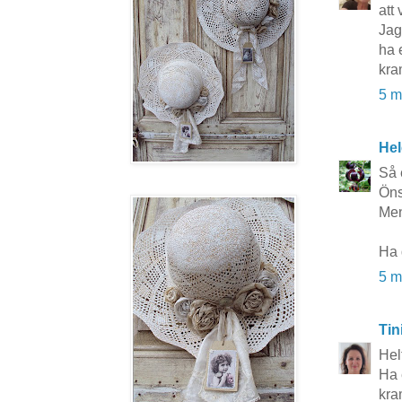
att 
Jag
ha 
kra
5 m
Hel
Så 
Öns
Men
Ha 
5 m
Tin
Helt
Ha 
kra