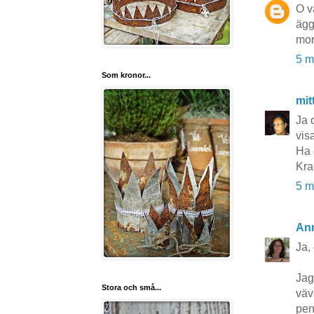
O v
ägg
mor
5 m
Som kronor...
mit
Ja 
visa
Ha 
Kra
5 m
An
Ja, 
Jag
Stora och små...
väv
pen