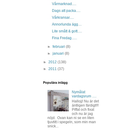
Vårmarknad.....
Dags att packa.....
Vårkransar.....
Annorlunda ägg....
Lite smått & gott.....
Fina Fredag......
►
februari
(8)
►
januari
(8)
►
2012
(138)
►
2011
(37)
Populära inlägg
Nymålat
vardagsrum .....
Hallojj! Nu är det
äntligen färdigt!!!
Piffat och fixat
och nu är jag
nöjd. Ovan kan ni se en liten
tjuvtitt i spegeln, som min man
snick...