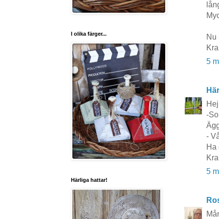
lån
Myc
I olika färger...
Nu 
Kra
5 m
Här
Hej
-So
Ägg
- V
Ha 
Kra
5 m
Härliga hattar!
Ros
Mån