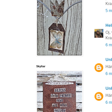
Kr
5 m
He
Oj,
Kra
6 m
Un
Här
Skyltar
6 m
Un
Här
6 m