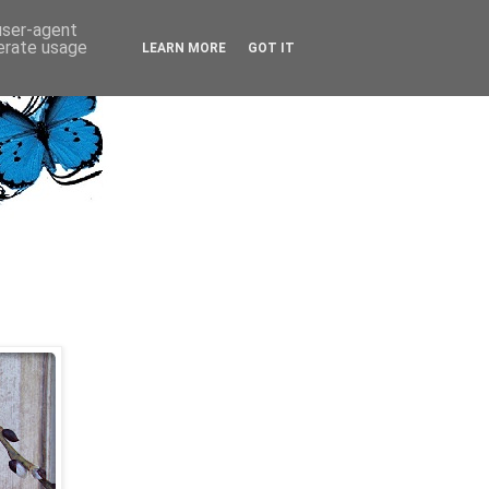
 user-agent
nerate usage
LEARN MORE
GOT IT