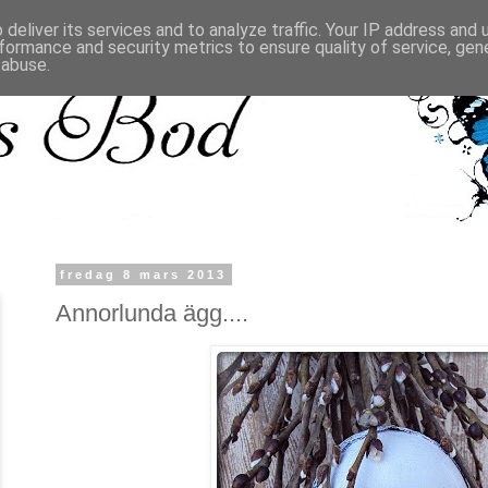
deliver its services and to analyze traffic. Your IP address and
formance and security metrics to ensure quality of service, ge
 abuse.
fredag 8 mars 2013
Annorlunda ägg....