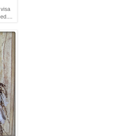
 visa
ed....