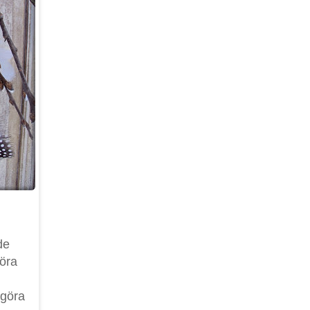
de
göra
 göra