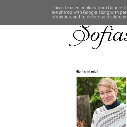
This site uses cookies from Google to 
are shared with Google along with per
statistics, and to detect and address
Här har ni mig!