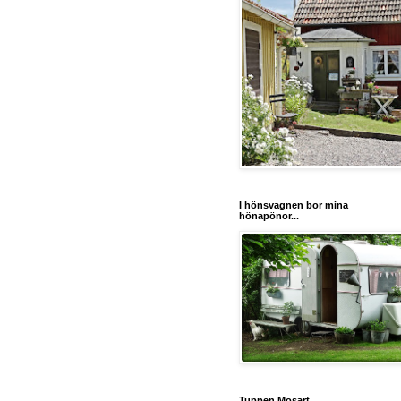
I hönsvagnen bor mina
hönapönor...
Tuppen Mosart