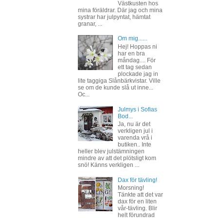
Västkusten hos
mina föräldrar. Där jag och mina
systrar har julpyntat, hämtat
granar, ...
Om mig......
Hej! Hoppas ni
har en bra
måndag.... För
ett tag sedan
plockade jag in
lite taggiga Slånbärkvistar. Ville
se om de kunde slå ut inne...
Oc...
Julmys i Sofias
Bod...
Ja, nu är det
verkligen jul i
varenda vrå i
butiken.. Inte
heller blev julstämningen
mindre av att det plötsligt kom
snö! Känns verkligen ...
Dax för tävling!
Morsning!
Tänkte att det var
dax för en liten
vår-tävling. Blir
helt förundrad