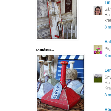
Tin
Så 
Ha 
kra
8 m
Hal
Pię
Snörhållare....
8 m
Le
Sny
Ha n
Kr
8 m
Hö