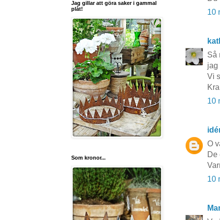
Jag gillar att göra saker i gammal
plåt!
10 
kat
Så 
jag
Vi 
Kra
10 
idé
O v
De 
Som kronor...
Var
10 
Mar