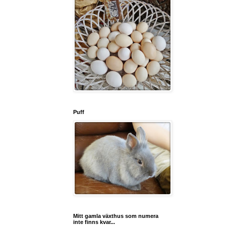
Puff
Mitt gamla växthus som numera
inte finns kvar...