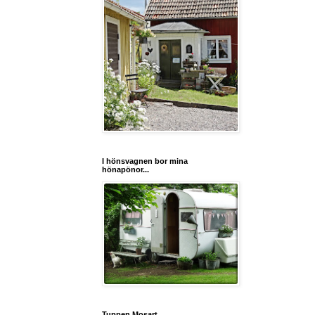
I hönsvagnen bor mina
hönapönor...
Tuppen Mosart