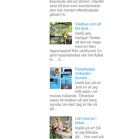
knackade det på dörren. Utanför
stod ett bud som överlämnade
den här mycket efterlängtade
gåvan! N...
Växthus och ett
fint fynd.....
Hallå alla
härliga! Tänkte
att det var dags
med en liten
lägesrapport från växthuset. En
grön loppisfyndad stol har flyttat
in..... E...
Färgskygga
ombedes
blunda.....
Hallå där på er!
Just nu är jag
mitt uppe i en
massa målande. Tillverkar
saker till butiken så det bara
sprutar om det! Jag är lite så
att...
Lite rosa jul i
köket......
Hallå på er! Då
är jag tillbaka
då.... Har varit på