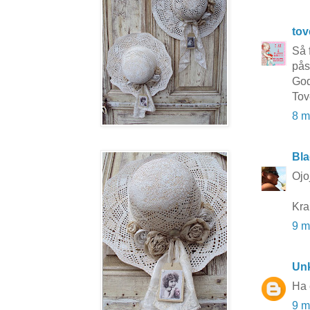
to
Så 
pås
God
Tov
8 m
Bla
Ojo
Kra
9 m
Un
Ha 
9 m