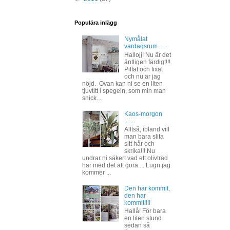
Populära inlägg
Nymålat
vardagsrum .....
Hallojj! Nu är det
äntligen färdigt!!!
Piffat och fixat
och nu är jag
nöjd. Ovan kan ni se en liten
tjuvtitt i spegeln, som min man
snick...
Kaos-morgon
.......
Alltså, ibland vill
man bara slita
sitt hår och
skrika!!! Nu
undrar ni säkert vad ett olivträd
har med det att göra.... Lugn jag
kommer ...
Den har kommit,
den har
kommit!!!!
Hallå! För bara
en liten stund
sedan så