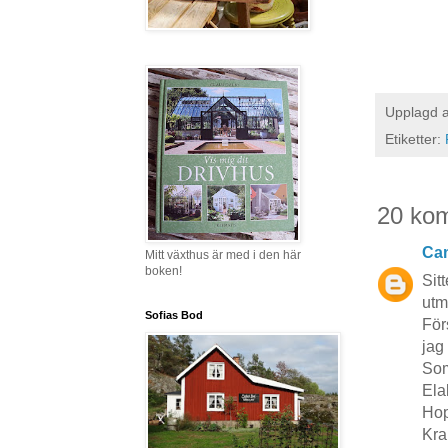
Upplagd 
Etiketter:
20 ko
Cam
Mitt växthus är med i den här
boken!
Sit
utm
Sofias Bod
För
jag
Som
Elal
Hop
Kra