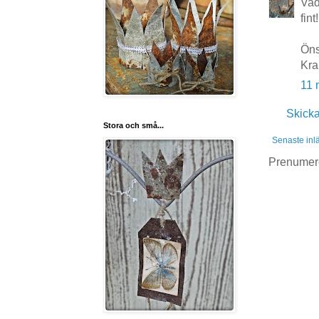
Vad
fint!
Öns
Kra
11 
Skick
Stora och små...
Senaste inl
Prenumer