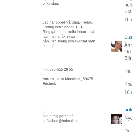
olika slag.
helg
Kra
10 
Jag har öppet Måndag, Fredag,
Lördag och Söndag 11-18
Ring gärna och kolla innan.... så
jag inte har åkt i väg
Liz
nån liten sväng och skjutsat barn
Åh 
eller så...
Och
Bli
Tfn: 070-515 29 55
Ha 
Adress: Hulta Monahult , 59475
Edsbruk
Kra
10 
sol
Maila mig gärna på :
Nyd
sofiasbod@hotmail.se
Du 