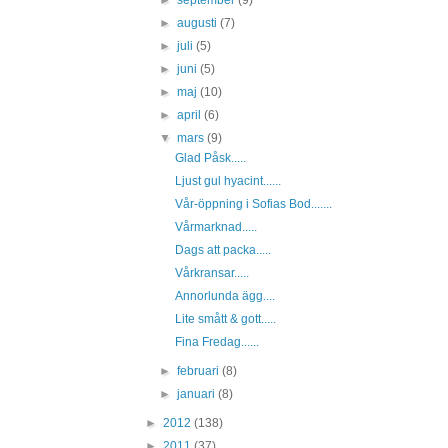
►
september
(9)
►
augusti
(7)
►
juli
(5)
►
juni
(5)
►
maj
(10)
►
april
(6)
▼
mars
(9)
Glad Påsk.....
Ljust gul hyacint......
Vår-öppning i Sofias Bod.......
Vårmarknad.....
Dags att packa.....
Vårkransar.....
Annorlunda ägg....
Lite smått & gott.....
Fina Fredag......
►
februari
(8)
►
januari
(8)
►
2012
(138)
►
2011
(37)