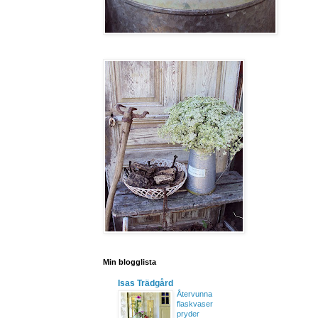
Min blogglista
Isas Trädgård
Återvunna
flaskvaser
pryder