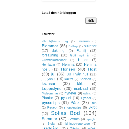
Leta i den här bloggen
Etiketter
Barnrum
(3)
alla hjärtans dag
(1)
Blommor
(85)
buketter
Bröllop
(1)
(17)
dukning
(9)
Familj
(12)
försäljning
(10)
Gott nytt år
(6)
Hallen
(7)
Gravdekorationer
(2)
Hemma
(10)
Hemma
Hemlagat
(4)
Hönsen
(40)
Höst
hos...
(11)
(39)
jul
(36)
Jul i vårt hus
(21)
julpyssel
(19)
kakfat
(2)
Kaninen
(3)
kransar
(32)
köket
(9)
Loppisfynd
(29)
marknad
(15)
nyheter
(9)
Midsommar
(5)
odling
(3)
Plantor
(7)
pyssel
(16)
Pyssel
(3)
pysseltips
(81)
Påsk
(27)
Rea
Skrot
(2)
Recept
(5)
shoppingtips
(5)
Sofias Bod
(164)
(12)
Sommar
(37)
Sovrum
(3)
speglar
Stolar
(2)
tidnings-reportage
(6)
(1)
Trädgård
(39)
Tävling
(4)
utflykt