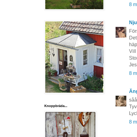
8 m
Nju
Förs
Det
häp
Vil
Sto
Jes
8 m
Äng
såå
Knoppbräda...
Tyv
Lyc
8 m