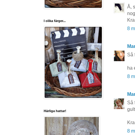
Å, 
nog
Kra
I olika färger...
8 m
Ma
Så f
ha 
8 m
Mar
Så 
gul
Härliga hattar!
Kr
8 m