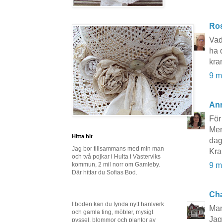
Ros
Vad
ha 
kra
9 m
An
För
Men
Hitta hit
dag
Jag bor tillsammans med min man
Kr
och två pojkar i Hulta i Västerviks
kommun, 2 mil norr om Gamleby.
9 m
Där hittar du Sofias Bod.
Cha
I boden kan du fynda nytt hantverk
Man
och gamla ting, möbler, mysigt
Jag
pyssel, blommor och plantor av