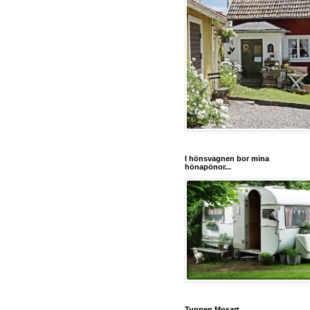
I hönsvagnen bor mina
hönapönor...
Tuppen Mosart