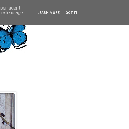
 user-agent
nerate usage
LEARN MORE
GOT IT