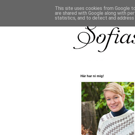
This site uses cookies from Google to 
are shared with Google along with per
statistics, and to detect and address
Här har ni mig!