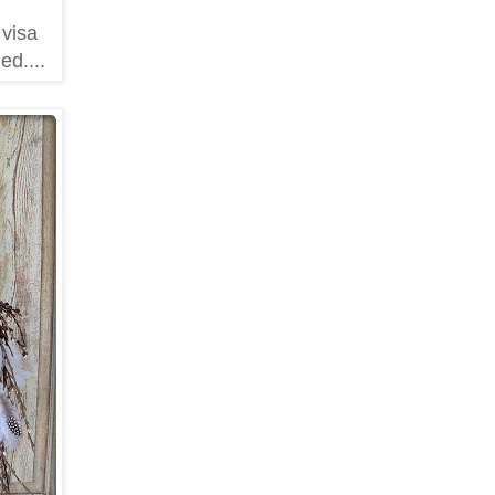
 visa
ed....