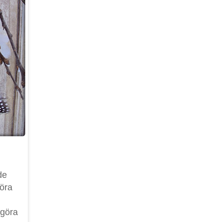
de
göra
 göra