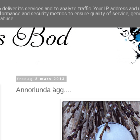
deliver its services and to analyze traffic. Your IP address and
formance and security metrics to ensure quality of service, ge
 abuse.
fredag 8 mars 2013
Annorlunda ägg....