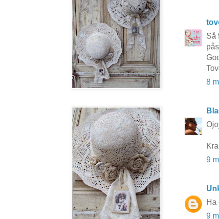
to
Så 
pås
God
Tov
8 m
Bla
Ojo
Kra
9 m
Un
Ha 
9 m