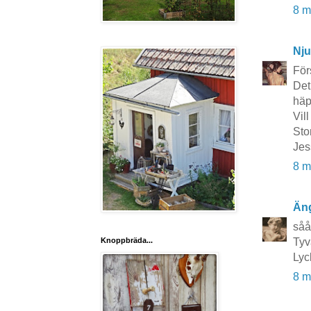
8 m
Nju
Förs
Det
häp
Vil
Sto
Jes
8 m
Äng
såå
Knoppbräda...
Tyv
Lyc
8 m