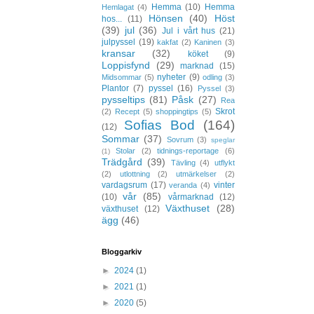
Hemma
(10)
Hemma
Hemlagat
(4)
Hönsen
(40)
Höst
hos...
(11)
(39)
jul
(36)
Jul i vårt hus
(21)
julpyssel
(19)
kakfat
(2)
Kaninen
(3)
kransar
(32)
köket
(9)
Loppisfynd
(29)
marknad
(15)
nyheter
(9)
Midsommar
(5)
odling
(3)
Plantor
(7)
pyssel
(16)
Pyssel
(3)
pysseltips
(81)
Påsk
(27)
Rea
Skrot
(2)
Recept
(5)
shoppingtips
(5)
Sofias Bod
(164)
(12)
Sommar
(37)
Sovrum
(3)
speglar
Stolar
(2)
tidnings-reportage
(6)
(1)
Trädgård
(39)
Tävling
(4)
utflykt
(2)
utlottning
(2)
utmärkelser
(2)
vardagsrum
(17)
vinter
veranda
(4)
vår
(85)
(10)
vårmarknad
(12)
Växthuset
(28)
växthuset
(12)
ägg
(46)
Bloggarkiv
►
2024
(1)
►
2021
(1)
►
2020
(5)