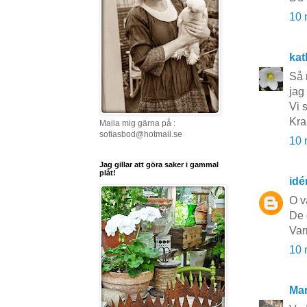
10 
kat
Så 
jag
Vi 
Kra
Maila mig gärna på :
sofiasbod@hotmail.se
10 
Jag gillar att göra saker i gammal
plåt!
idé
O v
De 
Var
10 
Mar