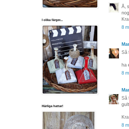
Å, 
nog
Kra
I olika färger...
8 m
Ma
Så f
ha 
8 m
Mar
Så 
gul
Härliga hattar!
Kr
8 m