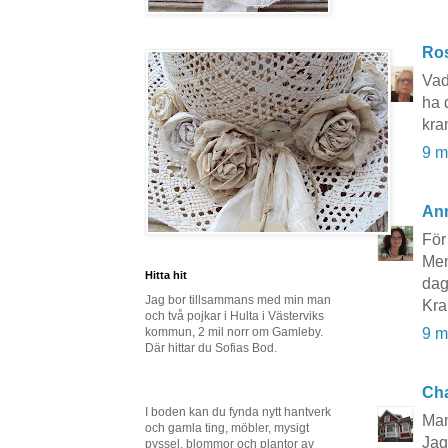
Ros
Vad
ha 
kra
9 m
An
För
Men
Hitta hit
dag
Jag bor tillsammans med min man
Kr
och två pojkar i Hulta i Västerviks
kommun, 2 mil norr om Gamleby.
9 m
Där hittar du Sofias Bod.
Cha
I boden kan du fynda nytt hantverk
Man
och gamla ting, möbler, mysigt
Jag
pyssel, blommor och plantor av