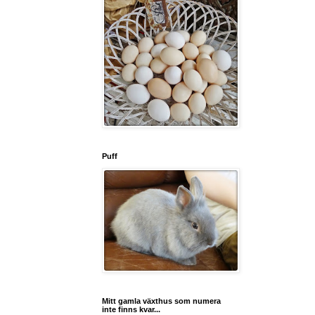
Puff
Mitt gamla växthus som numera
inte finns kvar...