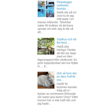
Färgskygga
ombedes
blunda.....
Hallå där på er!
Just nu är jag
mitt uppe i en
massa målande. Tillverkar
saker till butiken så det bara
sprutar om det! Jag är lite så
att...
Växthus och ett
fint fynd.....
Hallå alla
härliga! Tänkte
att det var dags
med en liten
lägesrapport från växthuset. En
grön loppisfyndad stol har flyttat
in..... E...
Och så kom det
en liten Puff till
oss...
Hallå! Ni
kommer kanske
ihåg att vi i
början av sommaren förlorade
vår super goa kanin Ozzy? Efter
honom har vi inte haft nån och
jag hade...