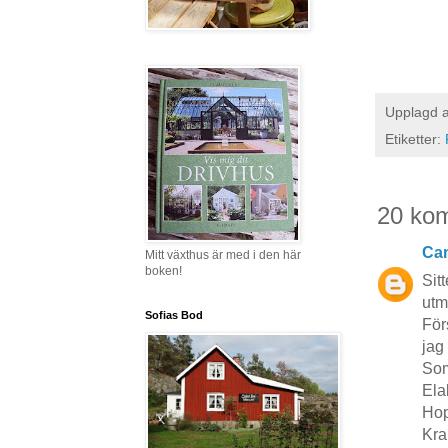
Upplagd 
Etiketter:
20 ko
Cam
Mitt växthus är med i den här
boken!
Sit
utm
Sofias Bod
För
jag
Som
Elal
Hop
Kra