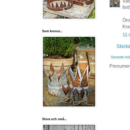
Vad
fint!
Öns
Kra
Som kronor...
11 
Skick
Senaste inl
Prenumer
Stora och små...