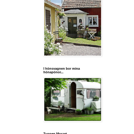
I hönsvagnen bor mina
hönapönor...
Tuppen Mosart