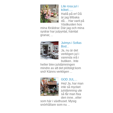
Lite rosa jul i
köket......
Hallå på er! Då
är jag tillbaka
då.... Har varit på
Västkusten hos
mina föräldrar. Där jag och mina
systrar har julpyntat, hämtat
granar, ...
Julmys i Sofias
Bod...
Ja, nu är det
verkligen jul i
varenda vrå i
butiken.. Inte
heller blev julstämningen
mindre av att det plötsligt kom
snö! Känns verkligen ...
GOD JUL....
Hej! Ja, har man
inte så mycket
julstämning ute
så får man fixa
den inne...eller
som här i växthuset. Mysig
snörhållare som nu ...