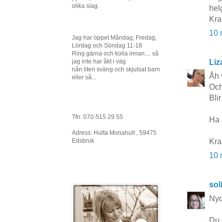
olika slag.
helg
Kra
10 
Jag har öppet Måndag, Fredag,
Lördag och Söndag 11-18
Ring gärna och kolla innan.... så
jag inte har åkt i väg
Liz
nån liten sväng och skjutsat barn
Åh 
eller så...
Och
Bli
Tfn: 070-515 29 55
Ha 
Adress: Hulta Monahult , 59475
Edsbruk
Kra
10 
sol
Nyd
Du 