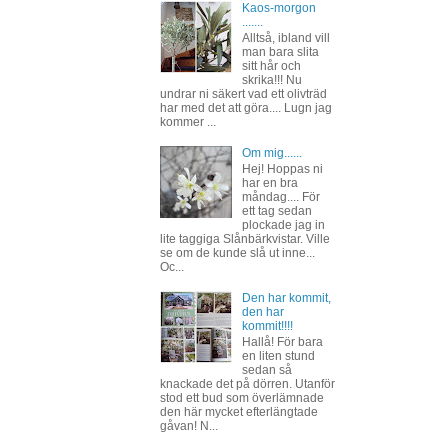
Kaos-morgon
.......
Alltså, ibland vill
man bara slita
sitt hår och
skrika!!! Nu
undrar ni säkert vad ett olivträd
har med det att göra.... Lugn jag
kommer ...
Om mig......
Hej! Hoppas ni
har en bra
måndag.... För
ett tag sedan
plockade jag in
lite taggiga Slånbärkvistar. Ville
se om de kunde slå ut inne...
Oc...
Den har kommit,
den har
kommit!!!!
Hallå! För bara
en liten stund
sedan så
knackade det på dörren. Utanför
stod ett bud som överlämnade
den här mycket efterlängtade
gåvan! N...