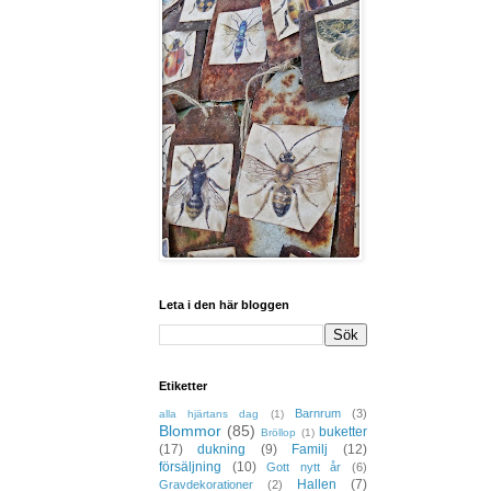
Leta i den här bloggen
Etiketter
Barnrum
(3)
alla hjärtans dag
(1)
Blommor
(85)
buketter
Bröllop
(1)
(17)
dukning
(9)
Familj
(12)
försäljning
(10)
Gott nytt år
(6)
Hallen
(7)
Gravdekorationer
(2)