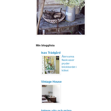
Min blogglista
Isas Trädgård
Återvunna
flaskvaser
pryder
brickbordet i
köket
Vintage House
lottens vita och gröna