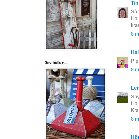
Tin
Så 
Ha 
kra
8 m
Hal
Pię
Snörhållare....
8 m
Le
Sny
Ha n
Kr
8 m
Hö