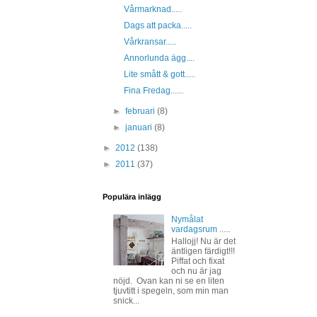
Vårmarknad.....
Dags att packa.....
Vårkransar.....
Annorlunda ägg....
Lite smått & gott.....
Fina Fredag......
►
februari
(8)
►
januari
(8)
►
2012
(138)
►
2011
(37)
Populära inlägg
Nymålat
vardagsrum .....
Hallojj! Nu är det
äntligen färdigt!!!
Piffat och fixat
och nu är jag
nöjd. Ovan kan ni se en liten
tjuvtitt i spegeln, som min man
snick...