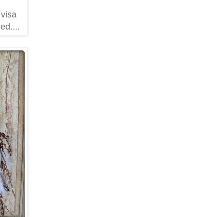
 visa
ed....