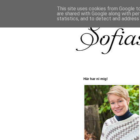
This site uses cookies from Google to 
are shared with Google along with per
statistics, and to detect and address
Här har ni mig!