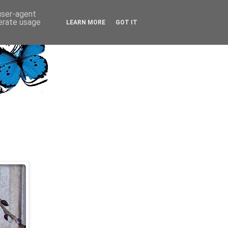
 user-agent
nerate usage
LEARN MORE
GOT IT