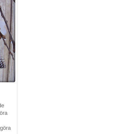
de
göra
 göra