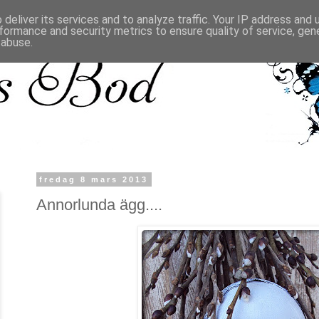
deliver its services and to analyze traffic. Your IP address and
formance and security metrics to ensure quality of service, ge
 abuse.
fredag 8 mars 2013
Annorlunda ägg....