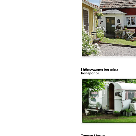
I hönsvagnen bor mina
hönapönor...
Tuppen Mosart