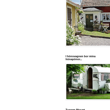
I hönsvagnen bor mina
hönapönor...
Tuppen Mosart