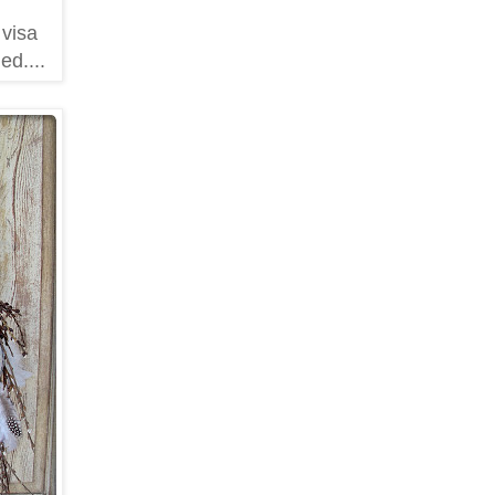
 visa
ed....