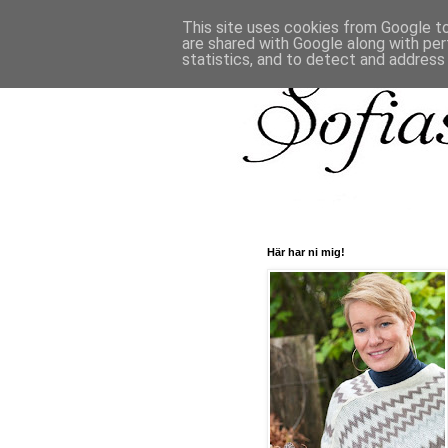
This site uses cookies from Google to 
are shared with Google along with per
statistics, and to detect and address
Här har ni mig!