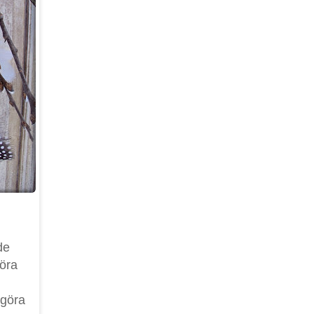
de
göra
 göra