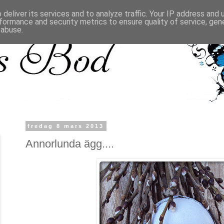
deliver its services and to analyze traffic. Your IP address and
formance and security metrics to ensure quality of service, ge
 abuse.
fredag 8 mars 2013
Annorlunda ägg....