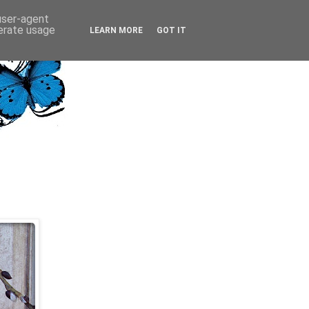
 user-agent
nerate usage
LEARN MORE
GOT IT