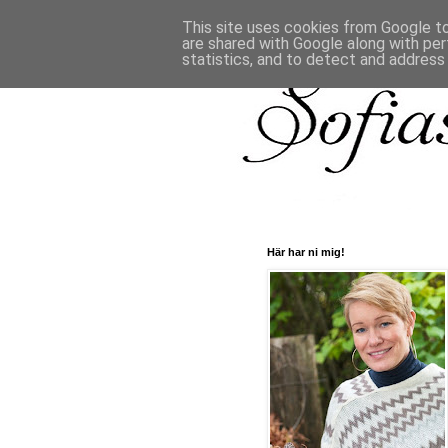
This site uses cookies from Google to 
are shared with Google along with per
statistics, and to detect and address
Här har ni mig!