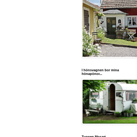
I hönsvagnen bor mina
hönapönor...
Tuppen Mosart