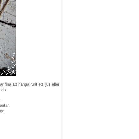
 fina att hänga runt ett ljus eller
pris.
.
entar
ogg