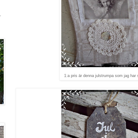
,
1:a pris är denna julstrumpa som jag har sy