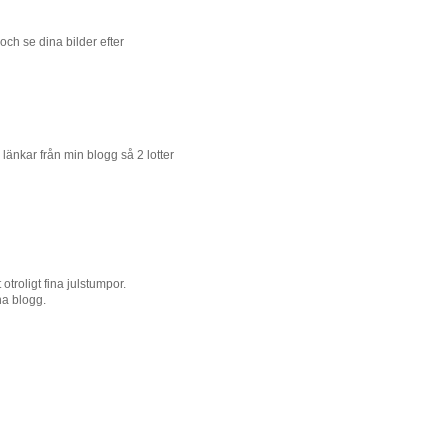
 och se dina bilder efter
g länkar från min blogg så 2 lotter
otroligt fina julstumpor.
na blogg.