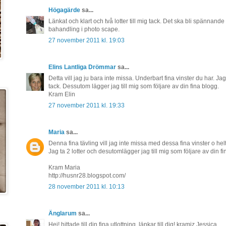
Högagärde
sa...
Länkat och klart och två lotter till mig tack. Det ska bli spännande
bahandling i photo scape.
27 november 2011 kl. 19:03
Elins Lantliga Drömmar
sa...
Detta vill jag ju bara inte missa. Underbart fina vinster du har. Ja
tack. Dessutom lägger jag till mig som följare av din fina blogg.
Kram Elin
27 november 2011 kl. 19:33
Maria
sa...
Denna fina tävling vill jag inte missa med dessa fina vinster o helt 
Jag ta 2 lotter och desutomlägger jag till mig som följare av din fi
Kram Maria
http://husnr28.blogspot.com/
28 november 2011 kl. 10:13
Änglarum
sa...
Hej! hittade till din fina utlottning..länkar till dig! kramiz Jessica