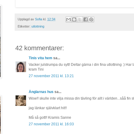
Upplagd av
Sofia
kl.
12:34
Etiketter:
utlottning
42 kommentarer:
Tinis vita hem
sa...
Vacker julstrumpa du sytt! Deltar gärna i din fina utlottning :) Har lä
kram Tini
27 november 2011 kl. 13:21
Änglarnas hus
sa...
Wow!! skulle inte vilja missa din tävling för allt i världen...såå fin 
jag länkar självklart hit!!
Må så gott!! Kramis Sanne
27 november 2011 kl. 16:03