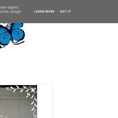
 user-agent
nerate usage
LEARN MORE
GOT IT