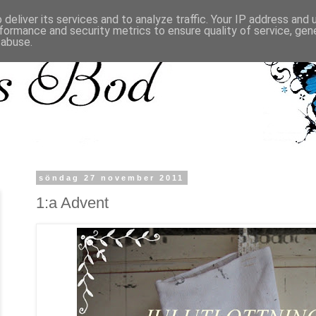
deliver its services and to analyze traffic. Your IP address and
formance and security metrics to ensure quality of service, ge
 abuse.
söndag 27 november 2011
1:a Advent