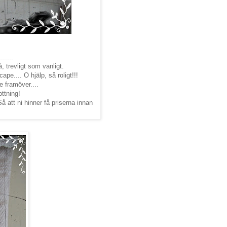
.....
, trevligt som vanligt.
e.... O hjälp, så roligt!!!
 framöver....
ottning!
Så att ni hinner få priserna innan