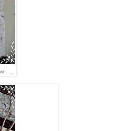
tt .....