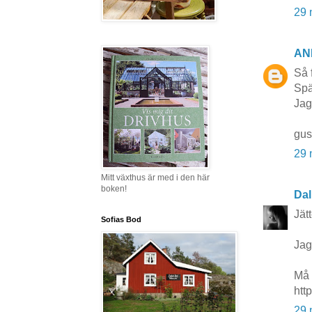
29 
AN
Så f
Spä
Jag
gus
29 
Mitt växthus är med i den här
boken!
Dal
Jät
Sofias Bod
Jag
Må 
htt
29 