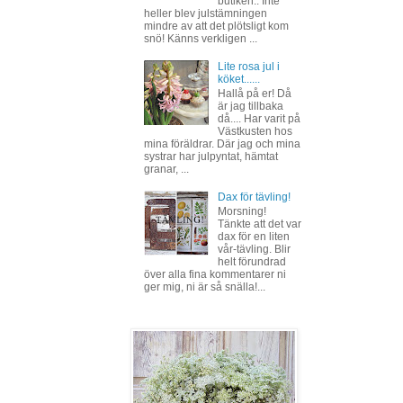
butiken.. Inte
heller blev julstämningen
mindre av att det plötsligt kom
snö! Känns verkligen ...
Lite rosa jul i
köket......
Hallå på er! Då
är jag tillbaka
då.... Har varit på
Västkusten hos
mina föräldrar. Där jag och mina
systrar har julpyntat, hämtat
granar, ...
Dax för tävling!
Morsning!
Tänkte att det var
dax för en liten
vår-tävling. Blir
helt förundrad
över alla fina kommentarer ni
ger mig, ni är så snälla!...