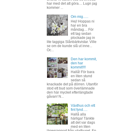
har med det att göra.... Lugn jag
kommer ...
Om mig......
Hej! Hoppas ni
har en bra
måndag.... För
ett tag sedan
plockade jag in
lite taggiga Slånbärkvistar. Ville
se om de kunde slå ut inne...
Oc...
Den har kommit,
den har
kommit!!!!
Hallå! För bara
en liten stund
sedan så
knackade det på dörren. Utanför
stod ett bud som överlämnade
den här mycket efterlängtade
gåvan! N...
Växthus och ett
fint fynd.....
Hallå alla
härliga! Tänkte
att det var dags
med en liten
lägesrapport från växthuset. En