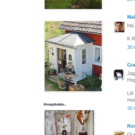
Mal
hej
K R
30 
Gra
Jag
Hop
Lili
mai
Knoppbräda...
30 
Ros
Oj s