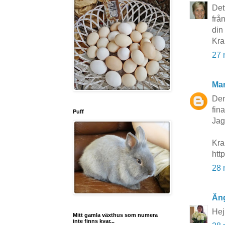
Det
frå
din
Kra
27 
Mar
Den
fin
Puff
Jag
Kra
htt
28 
Än
Hej!
Mitt gamla växthus som numera
inte finns kvar...