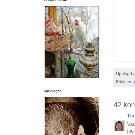
Upplagd 
Etiketter:
Kycklingar...
42 ko
Tin
Vac
jag 