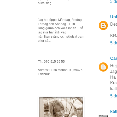
3 d
olika slag.
Un
Jag har öppet Måndag, Fredag,
Det 
Lördag och Söndag 11-18
Ring gärna och kolla innan.... så
jag inte har åkt i väg
KR
nån liten sväng och skjutsat barn
eller så...
5 d
Car
Tfn: 070-515 29 55
Hej
Adress: Hulta Monahult , 59475
Jag 
Edsbruk
Ha 
Kra
kat
5 d
kat