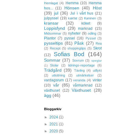
Hemma
(10)
Hemma
Hemlagat
(4)
Hönsen
(40)
Höst
hos...
(11)
(39)
jul
(36)
Jul i vårt hus
(21)
julpyssel
(19)
kakfat
(2)
Kaninen
(3)
kransar
(32)
köket
(9)
Loppisfynd
(29)
marknad
(15)
nyheter
(9)
Midsommar
(5)
odling
(3)
Plantor
(7)
pyssel
(16)
Pyssel
(3)
pysseltips
(81)
Påsk
(27)
Rea
Skrot
(2)
Recept
(5)
shoppingtips
(5)
Sofias Bod
(164)
(12)
Sommar
(37)
Sovrum
(3)
speglar
Stolar
(2)
tidnings-reportage
(6)
(1)
Trädgård
(39)
Tävling
(4)
utflykt
(2)
utlottning
(2)
utmärkelser
(2)
vardagsrum
(17)
vinter
veranda
(4)
vår
(85)
(10)
vårmarknad
(12)
Växthuset
(28)
växthuset
(12)
ägg
(46)
Bloggarkiv
►
2024
(1)
►
2021
(1)
►
2020
(5)