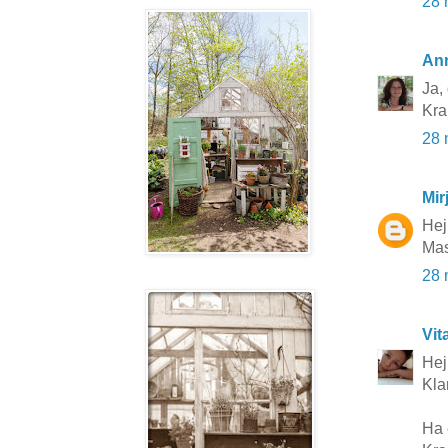
28 
An
Ja, 
Kr
28 
Mir
Hej
Mas
28 
Vit
Hej 
Klar
Ha 