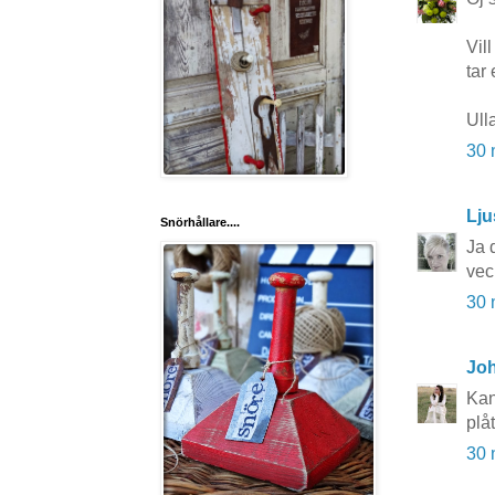
Vil
tar 
Ull
30 
Lju
Snörhållare....
Ja d
vec
30 
Joh
Kan
plå
30 