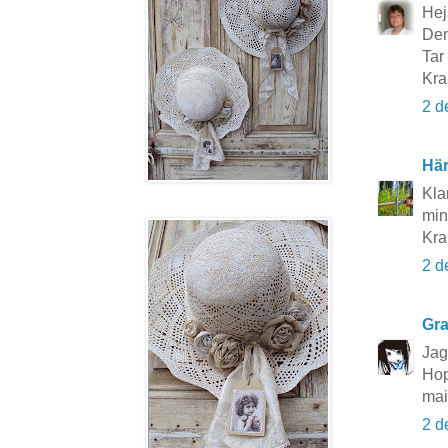
Hej
Den
Tar 
Kra
2 d
Här
Klar
min
Kra
2 d
Gra
Jag
Hop
mai
2 d