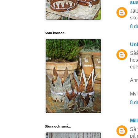
su
Jät
sko
8 d
Som kronor...
Un
Såå
hos
ege
Ann
Mvh
8 d
Mil
Stora och små...
Så 
på 