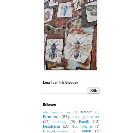
Leta i den här bloggen
Etiketter
Barnrum
(3)
alla hjärtans dag
(1)
Blommor
(85)
buketter
Bröllop
(1)
(17)
dukning
(9)
Familj
(12)
försäljning
(10)
Gott nytt år
(6)
Hallen
(7)
Gravdekorationer
(2)