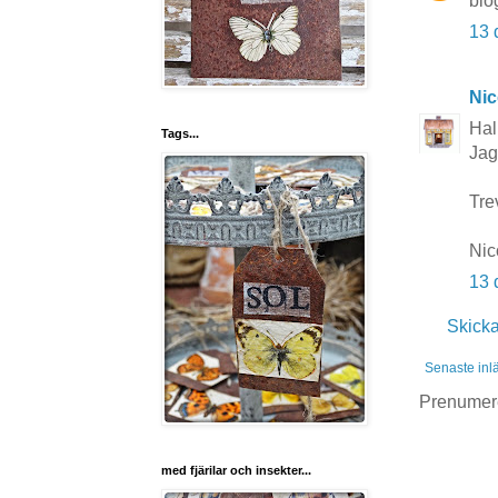
blo
13 
Nic
Hal
Tags...
Jag
Tre
Nic
13 
Skick
Senaste inl
Prenumer
med fjärilar och insekter...