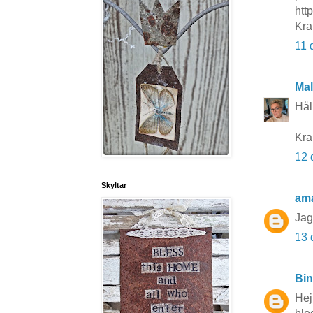
http
Kra
11 
Mal
Hål
Kra
12 
Skyltar
am
Jag 
13 
Bi
Hej