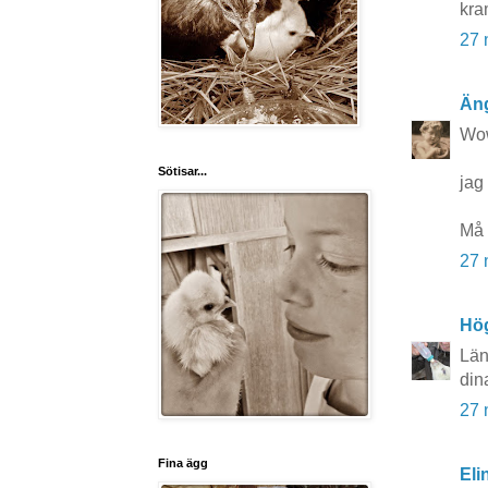
kra
27 
Äng
Wow!
Sötisar...
jag 
Må 
27 
Hö
Län
din
27 
Fina ägg
Eli