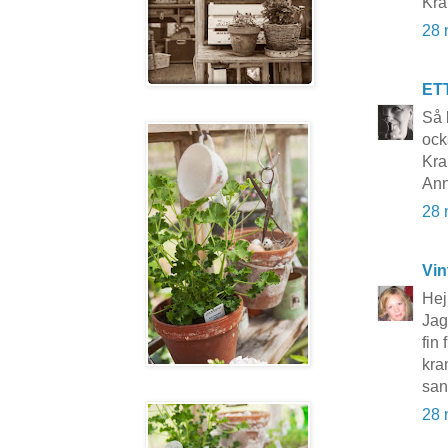
Kra
28 
ET
Så 
ock
Kra
Ann
28 
Vin
Hej
Jag
fin
kr
san
28 