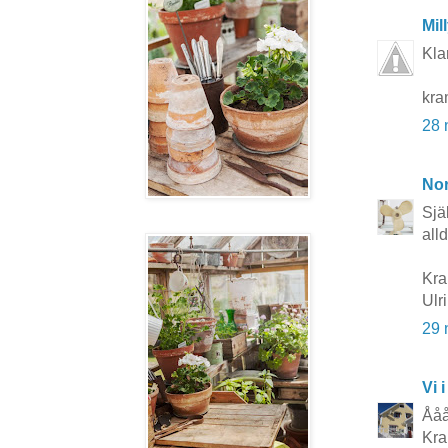
Mil
Kla
kra
28 
No
Sjä
all
Kra
Ulr
29 
Vi i
Ååå
Kra