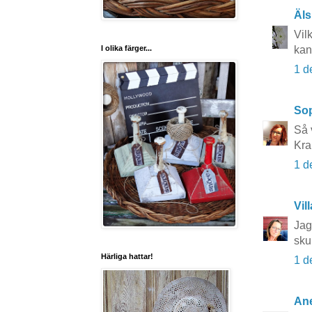
Äls
Vilk
I olika färger...
kan
1 d
So
Så 
Kra
1 d
Vil
Jag
skul
Härliga hattar!
1 d
Ane