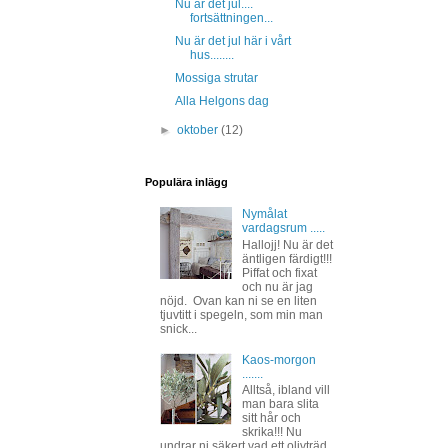
Nu är det jul....
fortsättningen...
Nu är det jul här i vårt
hus........
Mossiga strutar
Alla Helgons dag
►
oktober
(12)
Populära inlägg
Nymålat
vardagsrum .....
Hallojj! Nu är det
äntligen färdigt!!!
Piffat och fixat
och nu är jag
nöjd. Ovan kan ni se en liten
tjuvtitt i spegeln, som min man
snick...
Kaos-morgon
.......
Alltså, ibland vill
man bara slita
sitt hår och
skrika!!! Nu
undrar ni säkert vad ett olivträd