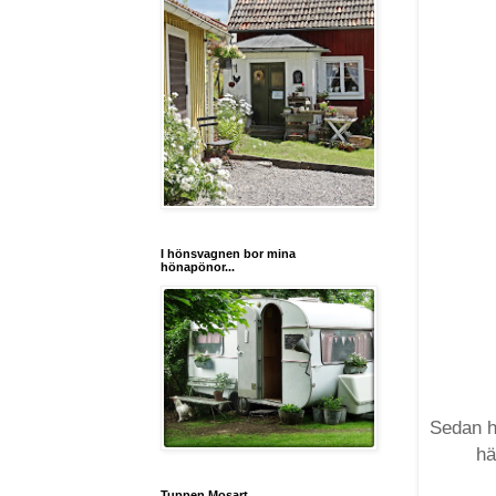
I hönsvagnen bor mina
hönapönor...
Sedan ha
hä
Tuppen Mosart