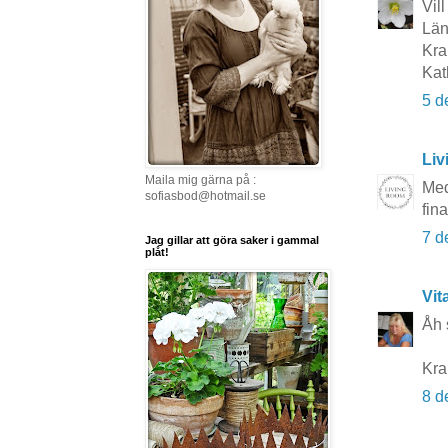
Vil
Län
Kr
Kat
5 d
Li
Maila mig gärna på :
Med
sofiasbod@hotmail.se
fina
7 d
Jag gillar att göra saker i gammal
plåt!
Vit
Åh s
Kr
8 d