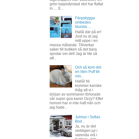
grön loppisfyndad stol har flyttat
in..... E...
Färgskygga
ombedes
blunda.....
Hallå där på er!
Just nu är jag
mitt uppe i en
massa målande. Tillverkar
saker till butiken så det bara
sprutar om det! Jag är lite så
att...
Och så kom det
en liten Puff till
oss...
Hallå! Ni
kommer kanske
ihåg att vi i
början av sommaren förlorade
vår super goa kanin Ozzy? Efter
honom har vi inte haft nån och
jag hade...
Julmys i Sofias
Bod...
Ja, nu är det
verkligen jul i
varenda vrå i