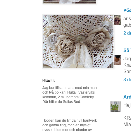
♥G
är 
gab
2 d
Så 
Jag 
Kr
Sa
3 d
Hitta hit
Jag bor tillsammans med min man
och två pojkar i Hulta i Västerviks
Ard
kommun, 2 mil norr om Gamleby.
Där hittar du Sofias Bod.
Hej!
KR
I boden kan du fynda nytt hantverk
Mia
och gamla ting, möbler, mysigt
pyssel, blommor och plantor av