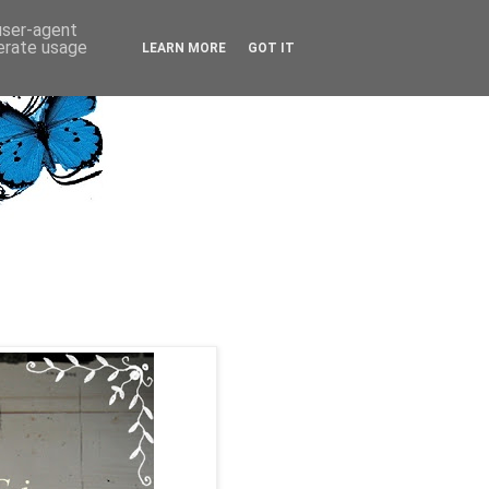
 user-agent
nerate usage
LEARN MORE
GOT IT