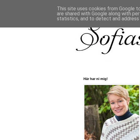
This site uses cookies from Google to 
are shared with Google along with per
statistics, and to detect and address
Här har ni mig!