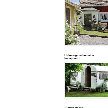
I hönsvagnen bor mina
hönapönor...
Tuppen Mosart