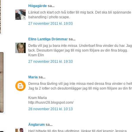
Högagärde
sa...
Länkat och klart och två lotter till mig tack. Det ska bli spännande
bahandling i photo scape.
27 november 2011 kl. 19:03
Elins Lantliga Drömmar
sa...
Detta vill jag ju bara inte missa. Underbart fina vinster du har. Ja
tack. Dessutom lägger jag till mig som följare av din fina blogg.
Kram Elin
27 november 2011 kl. 19:33
Maria
sa...
Denna fina tävling vill jag inte missa med dessa fina vinster o helt 
Jag ta 2 lotter och desutomlägger jag till mig som följare av din fi
Kram Maria
http://husnr28.blogspot.com/
28 november 2011 kl. 10:13
Änglarum
sa...
Hej! hittade till din fina utlottning..länkar till dig! kramiz Jessica