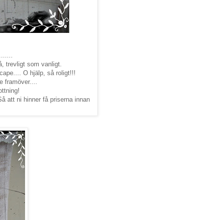
.....
, trevligt som vanligt.
e.... O hjälp, så roligt!!!
 framöver....
ottning!
Så att ni hinner få priserna innan