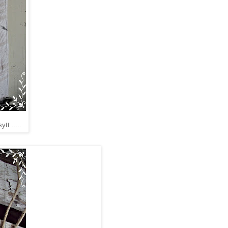
tt .....