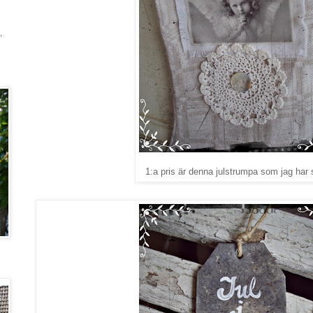
,
1:a pris är denna julstrumpa som jag har sy