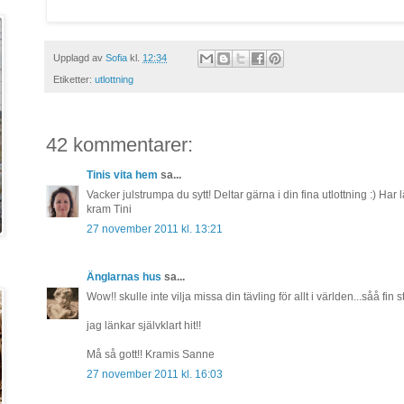
Upplagd av
Sofia
kl.
12:34
Etiketter:
utlottning
42 kommentarer:
Tinis vita hem
sa...
Vacker julstrumpa du sytt! Deltar gärna i din fina utlottning :) Har lä
kram Tini
27 november 2011 kl. 13:21
Änglarnas hus
sa...
Wow!! skulle inte vilja missa din tävling för allt i världen...såå fin 
jag länkar självklart hit!!
Må så gott!! Kramis Sanne
27 november 2011 kl. 16:03