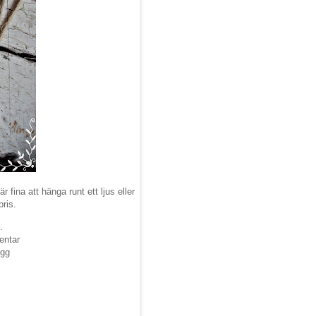
 fina att hänga runt ett ljus eller
pris.
.
entar
ogg