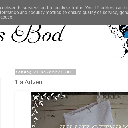
deliver its services and to analyze traffic. Your IP address and
formance and security metrics to ensure quality of service, ge
 abuse.
söndag 27 november 2011
1:a Advent