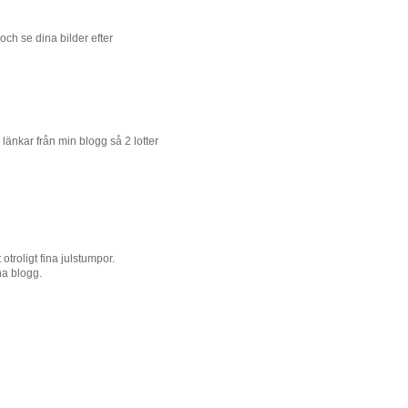
 och se dina bilder efter
g länkar från min blogg så 2 lotter
otroligt fina julstumpor.
na blogg.