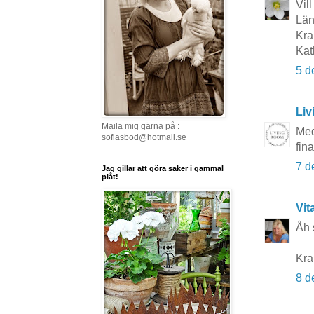
Vil
Län
Kr
Kat
5 d
Li
Maila mig gärna på :
Med
sofiasbod@hotmail.se
fina
7 d
Jag gillar att göra saker i gammal
plåt!
Vit
Åh s
Kr
8 d