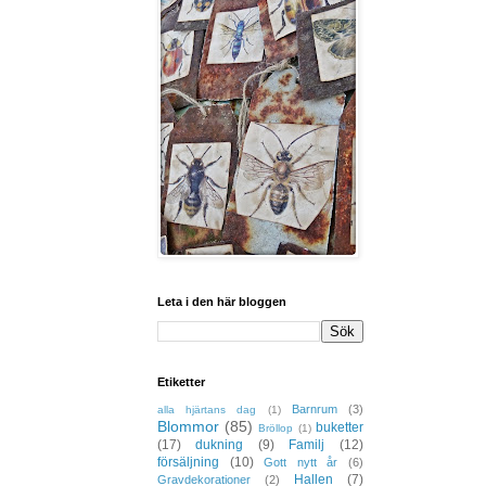
Leta i den här bloggen
Etiketter
Barnrum
(3)
alla hjärtans dag
(1)
Blommor
(85)
buketter
Bröllop
(1)
(17)
dukning
(9)
Familj
(12)
försäljning
(10)
Gott nytt år
(6)
Hallen
(7)
Gravdekorationer
(2)