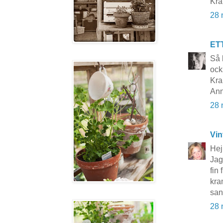
Kra
28 
ET
Så 
ock
Kra
Ann
28 
Vin
Hej
Jag
fin
kr
san
28 