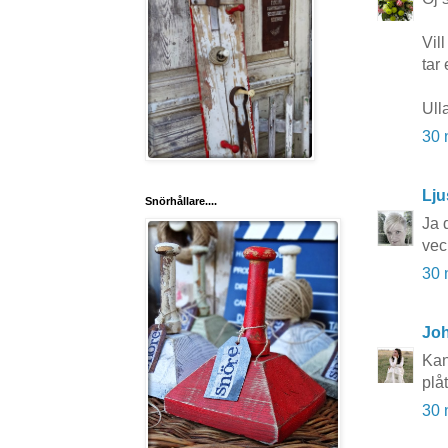
Vil
tar 
Ull
30 
Lju
Snörhållare....
Ja d
vec
30 
Joh
Kan
plå
30 