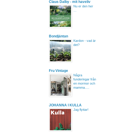
Claus Dalby - mit haveliv
Nu er den her
…
Bondjäntan
Kardon - vad är
det?
Fru Vintage
Några
funderingar från
en mormor och
mamma.....
JOHANNA I KULLA
Jag flyttar!