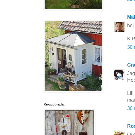
Mal
hej
K R
30 
Gra
Jag
Hop
Lili
mai
Knoppbräda...
30 
Ros
Oj s