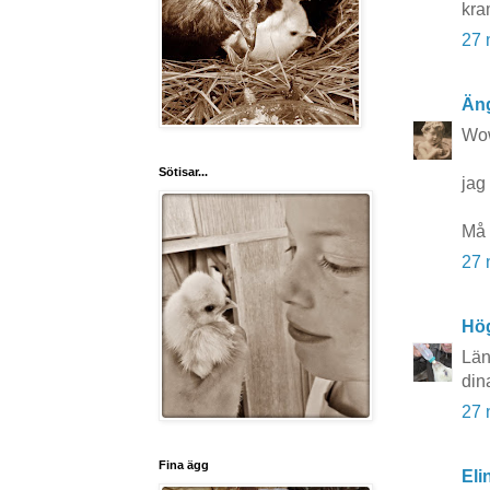
kra
27 
Äng
Wow!
Sötisar...
jag 
Må 
27 
Hö
Län
din
27 
Fina ägg
Eli