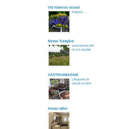
Vid Vätterns strand
Augusti.....
Ninnis Trädgård
sensommar,skö
rd och skyfall
VÄXTHUSMADAM
Långsamt är
också en fart!
Annas idéer