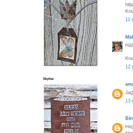
http
Kra
11 
Mal
Hål
Kra
12 
Skyltar
am
Jag 
13 
Bi
Hej