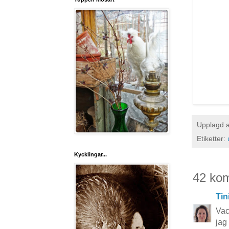
Upplagd 
Etiketter:
Kycklingar...
42 ko
Tin
Vac
jag 