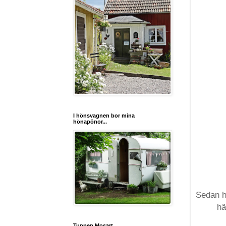
I hönsvagnen bor mina
hönapönor...
Sedan ha
hä
Tuppen Mosart