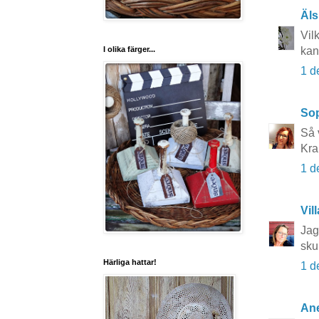
Äls
Vilk
I olika färger...
kan
1 d
So
Så 
Kra
1 d
Vil
Jag
skul
Härliga hattar!
1 d
Ane