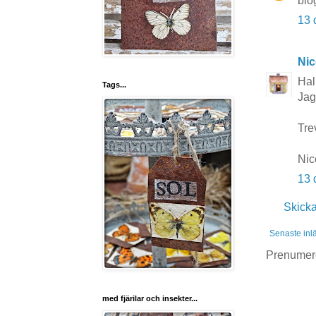
blo
13 
Nic
Hal
Tags...
Jag
Tre
Nic
13 
Skick
Senaste inl
Prenumer
med fjärilar och insekter...