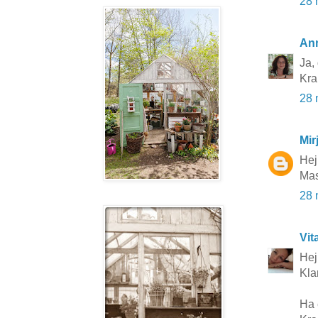
28 
An
Ja, 
Kr
28 
Mir
Hej
Mas
28 
Vit
Hej 
Klar
Ha 