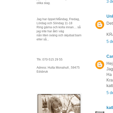
3 d
olika slag.
Un
Jag har öppet Måndag, Fredag,
Det 
Lördag och Söndag 11-18
Ring gärna och kolla innan.... så
jag inte har åkt i väg
KR
nån liten sväng och skjutsat barn
eller så...
5 d
Car
Tfn: 070-515 29 55
Hej
Adress: Hulta Monahult , 59475
Jag 
Edsbruk
Ha 
Kra
kat
5 d
kat