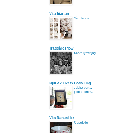
Vita-hjärtan
Vår i luften...
Trädgårdsflow
Snart flyttar jag
Njut Av Livets Goda Ting
Jobba borta,
jobba hemma..
Vita Ranunkler
Öppettider