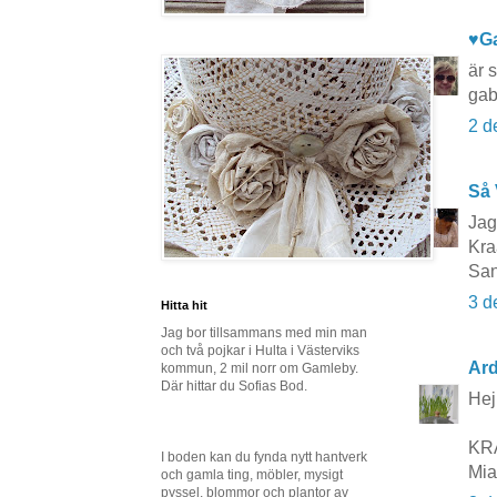
♥G
är 
gab
2 d
Så 
Jag 
Kr
Sa
3 d
Hitta hit
Jag bor tillsammans med min man
och två pojkar i Hulta i Västerviks
Ard
kommun, 2 mil norr om Gamleby.
Där hittar du Sofias Bod.
Hej!
KR
I boden kan du fynda nytt hantverk
Mia
och gamla ting, möbler, mysigt
pyssel, blommor och plantor av