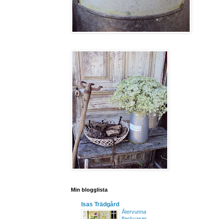
Min blogglista
Isas Trädgård
Återvunna
flaskvaser