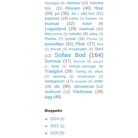
Hemma
(10)
Hemma
Hemlagat
(4)
Hönsen
(40)
Höst
hos...
(11)
(39)
jul
(36)
Jul i vårt hus
(21)
julpyssel
(19)
kakfat
(2)
Kaninen
(3)
kransar
(32)
köket
(9)
Loppisfynd
(29)
marknad
(15)
nyheter
(9)
Midsommar
(5)
odling
(3)
Plantor
(7)
pyssel
(16)
Pyssel
(3)
pysseltips
(81)
Påsk
(27)
Rea
Skrot
(2)
Recept
(5)
shoppingtips
(5)
Sofias Bod
(164)
(12)
Sommar
(37)
Sovrum
(3)
speglar
Stolar
(2)
tidnings-reportage
(6)
(1)
Trädgård
(39)
Tävling
(4)
utflykt
(2)
utlottning
(2)
utmärkelser
(2)
vardagsrum
(17)
vinter
veranda
(4)
vår
(85)
(10)
vårmarknad
(12)
Växthuset
(28)
växthuset
(12)
ägg
(46)
Bloggarkiv
►
2024
(1)
►
2021
(1)
►
2020
(5)