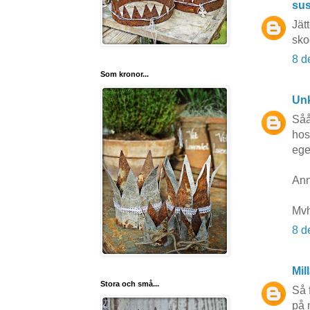
su
Jät
sko
8 d
Som kronor...
Un
Såå
hos
ege
Ann
Mvh
8 d
Mil
Stora och små...
Så 
på 