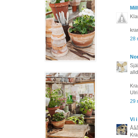
Mil
Kla
kra
28 
No
Sjä
all
Kra
Ulr
29 
Vi i
Ååå
Kra