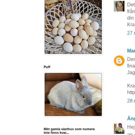
Det
frå
din
Kra
27 
Mar
Den
fin
Puff
Jag
Kra
htt
28 
Än
Hej!
Mitt gamla växthus som numera
inte finns kvar...