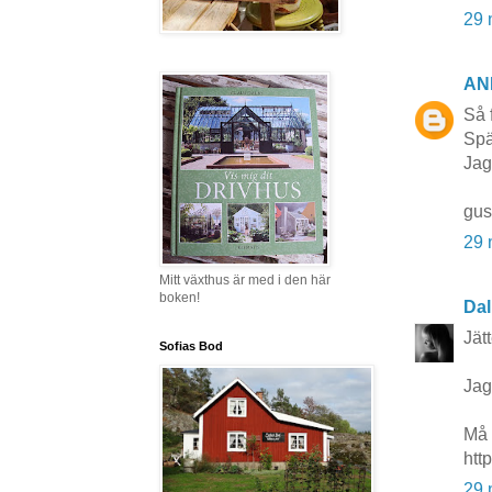
29 
AN
Så f
Spä
Jag
gus
29 
Mitt växthus är med i den här
boken!
Dal
Jät
Sofias Bod
Jag
Må 
htt
29 