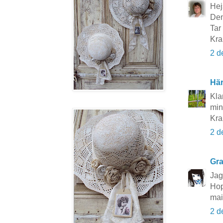
Hej
Den
Tar 
Kra
2 d
Här
Klar
min
Kra
2 d
Gra
Jag
Hop
mai
2 d