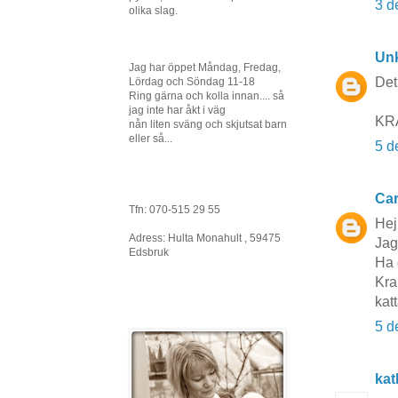
3 d
olika slag.
Un
Jag har öppet Måndag, Fredag,
Det 
Lördag och Söndag 11-18
Ring gärna och kolla innan.... så
jag inte har åkt i väg
KR
nån liten sväng och skjutsat barn
eller så...
5 d
Car
Tfn: 070-515 29 55
Hej
Adress: Hulta Monahult , 59475
Jag 
Edsbruk
Ha 
Kra
kat
5 d
kat