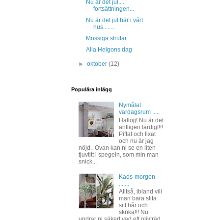
Nu är det jul....
fortsättningen...
Nu är det jul här i vårt
hus........
Mossiga strutar
Alla Helgons dag
►
oktober
(12)
Populära inlägg
Nymålat
vardagsrum .....
Hallojj! Nu är det
äntligen färdigt!!!
Piffat och fixat
och nu är jag
nöjd. Ovan kan ni se en liten
tjuvtitt i spegeln, som min man
snick...
Kaos-morgon
.......
Alltså, ibland vill
man bara slita
sitt hår och
skrika!!! Nu
undrar ni säkert vad ett olivträd