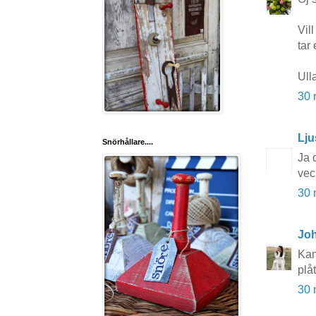
Vil
tar 
Ull
30 
Lju
Snörhållare....
Ja d
vec
30 
Joh
Kan
plå
30 