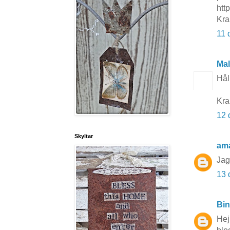
http
Kra
11 
Mal
Hål
Kra
12 
Skyltar
am
Jag 
13 
Bi
Hej