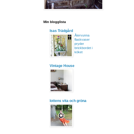
Min blogglista
Isas Trädgård
Återvunna
flaskvaser
pryder
brickbordet i
köket
Vintage House
lottens vita och gröna