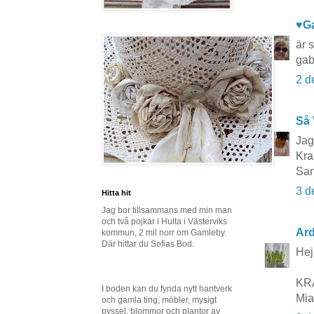
♥G
är 
gab
2 d
Så 
Jag 
Kr
Sa
3 d
Hitta hit
Jag bor tillsammans med min man
och två pojkar i Hulta i Västerviks
Ard
kommun, 2 mil norr om Gamleby.
Där hittar du Sofias Bod.
Hej!
KR
I boden kan du fynda nytt hantverk
Mia
och gamla ting, möbler, mysigt
pyssel, blommor och plantor av