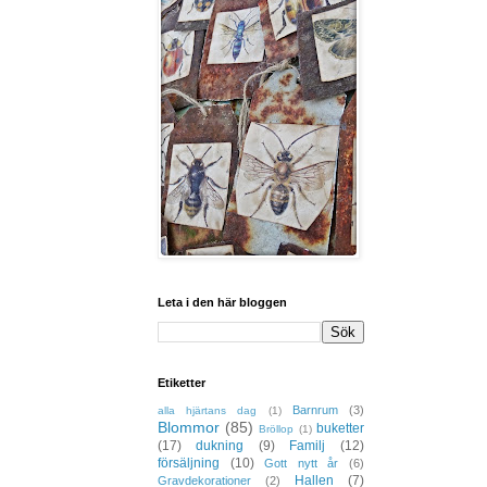
Leta i den här bloggen
Etiketter
Barnrum
(3)
alla hjärtans dag
(1)
Blommor
(85)
buketter
Bröllop
(1)
(17)
dukning
(9)
Familj
(12)
försäljning
(10)
Gott nytt år
(6)
Hallen
(7)
Gravdekorationer
(2)