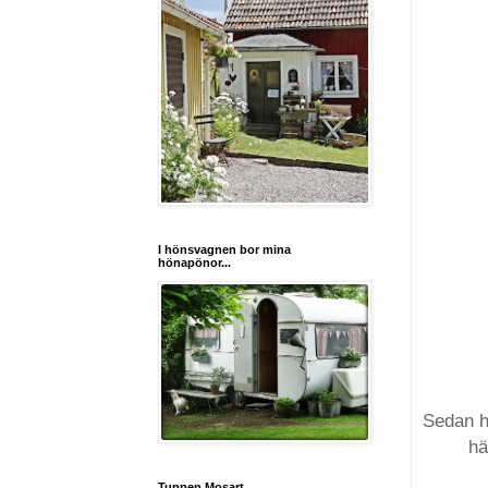
I hönsvagnen bor mina
hönapönor...
Sedan ha
hä
Tuppen Mosart