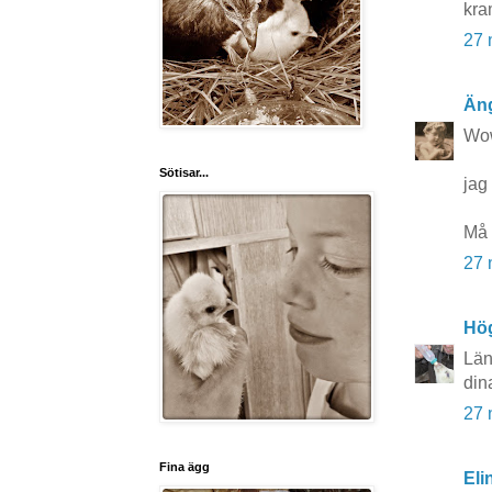
kra
27 
Äng
Wow!
Sötisar...
jag 
Må 
27 
Hö
Län
din
27 
Fina ägg
Eli