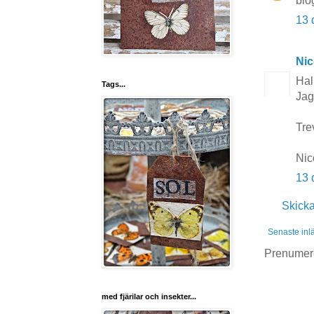
blo
13 
Nic
Hal
Tags...
Jag
Tre
Nic
13 
Skick
Senaste inl
Prenumer
med fjärilar och insekter...