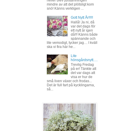
heller blev julstämningen
mindre av att det plötsligt kom
snö! Känns verkligen ...
Gott Nytt År!!!!!
Hallå! Ja ni, då
var det dags för
ett nytt år igen
då!!! Känns både
spännande och
lite vemodigt, tycker jag.... I kväll
ska vi fira här he...
Lite
hönsgårdsnytt.....
Trevlig Fredag
på er! Tänkte att
det var dags att
visa er hur de
små liven växer och frodas...
Det är full fart på kycklingarna,
så...