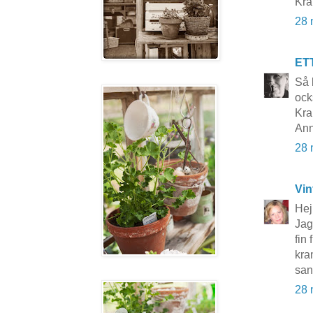
Kra
28 
ET
Så 
ock
Kra
Ann
28 
Vin
Hej
Jag
fin
kr
san
28 