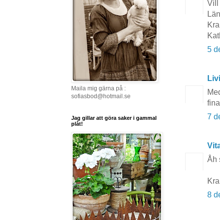
Vil
Län
Kr
Kat
5 d
Li
Maila mig gärna på :
Med
sofiasbod@hotmail.se
fina
7 d
Jag gillar att göra saker i gammal
plåt!
Vit
Åh s
Kr
8 d