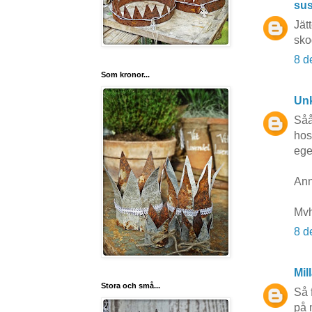
su
Jät
sko
8 d
Som kronor...
Un
Såå
hos
ege
Ann
Mvh
8 d
Mil
Stora och små...
Så 
på 