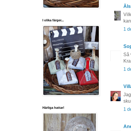
Äls
Vilk
I olika färger...
kan
1 d
So
Så 
Kra
1 d
Vil
Jag
skul
Härliga hattar!
1 d
Ane