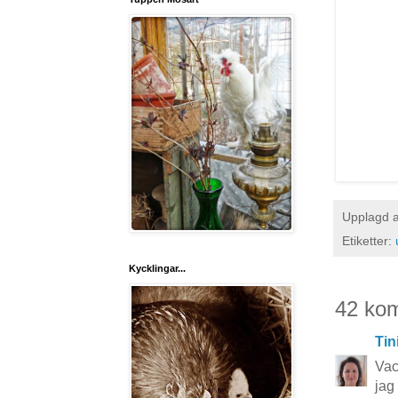
Upplagd 
Etiketter:
Kycklingar...
42 ko
Tin
Vac
jag 