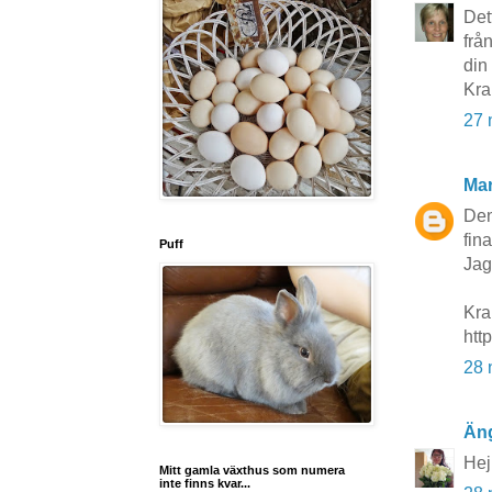
Det
frå
din
Kra
27 
Mar
Den
fin
Puff
Jag
Kra
htt
28 
Än
Hej!
Mitt gamla växthus som numera
inte finns kvar...