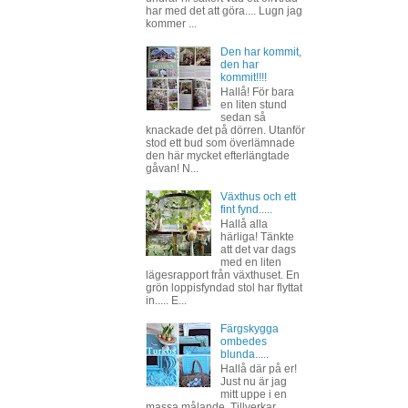
har med det att göra.... Lugn jag
kommer ...
Den har kommit,
den har
kommit!!!!
Hallå! För bara
en liten stund
sedan så
knackade det på dörren. Utanför
stod ett bud som överlämnade
den här mycket efterlängtade
gåvan! N...
Växthus och ett
fint fynd.....
Hallå alla
härliga! Tänkte
att det var dags
med en liten
lägesrapport från växthuset. En
grön loppisfyndad stol har flyttat
in..... E...
Färgskygga
ombedes
blunda.....
Hallå där på er!
Just nu är jag
mitt uppe i en
massa målande. Tillverkar