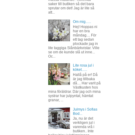
saker till butiken så det bara
sprutar om det! Jag är lite så
att...
Om mig......
Hej! Hoppas ni
har en bra
måndag.... För
ett tag sedan
plockade jag in
lite taggiga Slånbärkvistar. Ville
se om de kunde slå ut inne...
Oc...
Lite rosa jul i
köket......
Hallå på er! Då
är jag tillbaka
då.... Har varit på
Västkusten hos
mina föräldrar. Där jag och mina
systrar har julpyntat, hämtat
granar, ...
Julmys i Sofias
Bod...
Ja, nu är det
verkligen jul i
varenda vrå i
butiken.. Inte