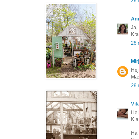
28 
An
Ja, 
Kr
28 
Mir
Hej
Mas
28 
Vit
Hej 
Klar
Ha 