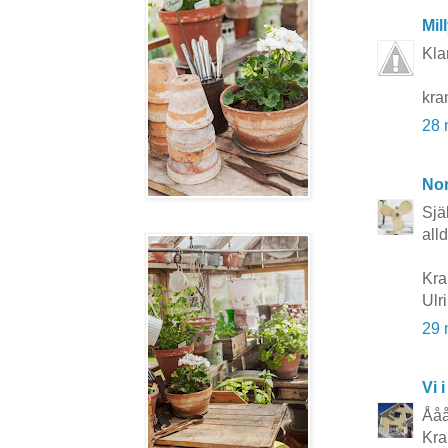
Mil
Kla
kra
28 
No
Sjä
all
Kra
Ulr
29 
Vi i
Ååå
Kra