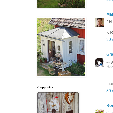
Mal
hej
K R
30 
Gra
Jag
Hop
Lili
mai
Knoppbräda...
30 
Ros
Oj s