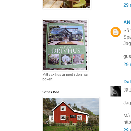
29 
AN
Så f
Spä
Jag
gus
29 
Mitt växthus är med i den här
boken!
Dal
Jät
Sofias Bod
Jag
Må 
htt
29 