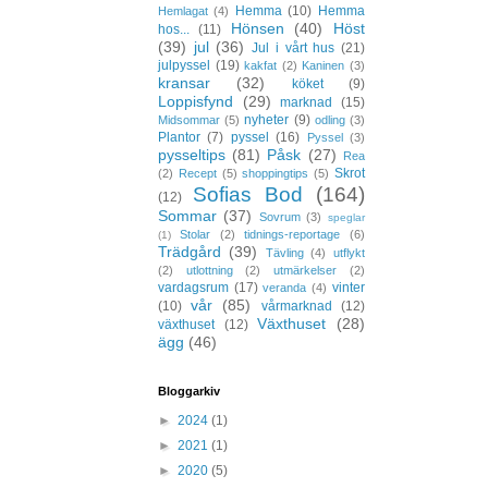
Hemma
(10)
Hemma
Hemlagat
(4)
Hönsen
(40)
Höst
hos...
(11)
(39)
jul
(36)
Jul i vårt hus
(21)
julpyssel
(19)
kakfat
(2)
Kaninen
(3)
kransar
(32)
köket
(9)
Loppisfynd
(29)
marknad
(15)
nyheter
(9)
Midsommar
(5)
odling
(3)
Plantor
(7)
pyssel
(16)
Pyssel
(3)
pysseltips
(81)
Påsk
(27)
Rea
Skrot
(2)
Recept
(5)
shoppingtips
(5)
Sofias Bod
(164)
(12)
Sommar
(37)
Sovrum
(3)
speglar
Stolar
(2)
tidnings-reportage
(6)
(1)
Trädgård
(39)
Tävling
(4)
utflykt
(2)
utlottning
(2)
utmärkelser
(2)
vardagsrum
(17)
vinter
veranda
(4)
vår
(85)
(10)
vårmarknad
(12)
Växthuset
(28)
växthuset
(12)
ägg
(46)
Bloggarkiv
►
2024
(1)
►
2021
(1)
►
2020
(5)