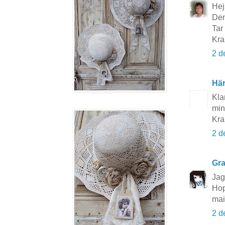
Hej
Den
Tar 
Kra
2 d
Här
Klar
min
Kra
2 d
Gra
Jag
Hop
mai
2 d