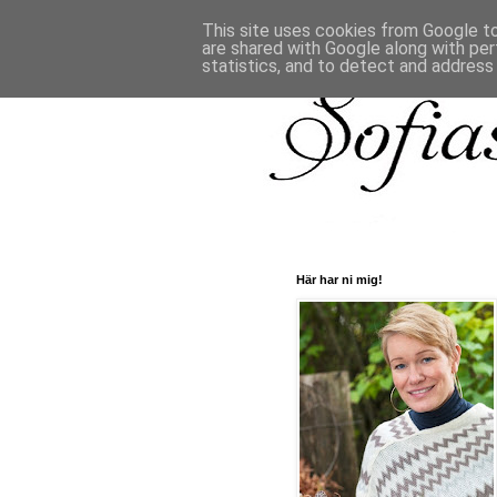
This site uses cookies from Google to 
are shared with Google along with per
statistics, and to detect and address
Här har ni mig!