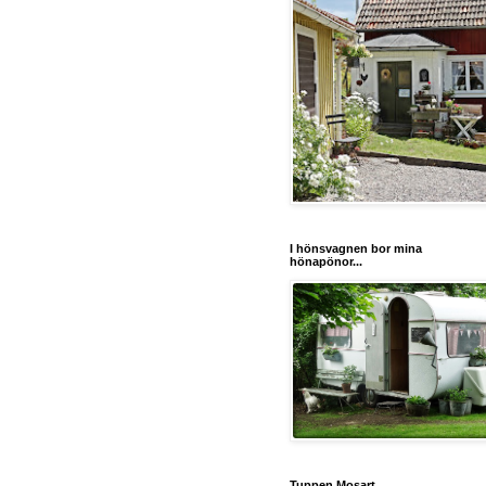
I hönsvagnen bor mina
hönapönor...
Tuppen Mosart