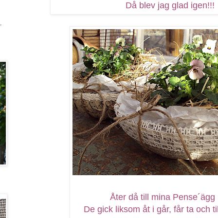
Då blev jag glad igen!!!
,
Åter då till mina Pense´ägg .
De gick liksom åt i går, får ta och ti