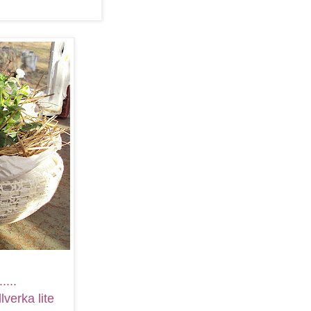
....
llverka lite