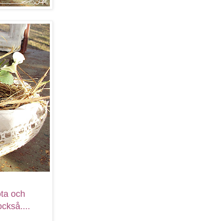
öta och
ckså....