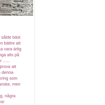
 sålde bäst
n bättre att
a vara ärlig
nga alls på
......
 prova att
n denna
kring som
 kanske, men
ng, några
ya!