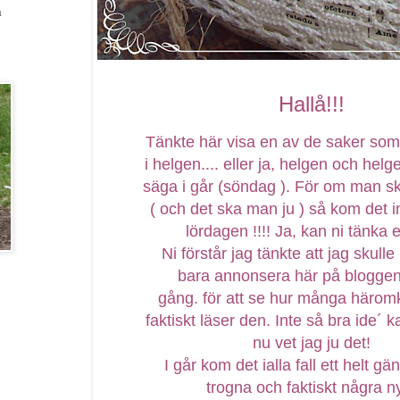
a
Hallå!!!
Tänkte här visa en av de saker som
i helgen.... eller ja, helgen och helge
säga i går (söndag ). För om man sk
( och det ska man ju ) så kom det i
lördagen !!!! Ja, kan ni tänka er 
Ni förstår jag tänkte att jag skulle
bara annonsera här på blogge
gång. för att se hur många härom
faktiskt läser den. Inte så bra ide´
nu vet jag ju det!
I går kom det ialla fall ett helt gä
trogna och faktiskt några n