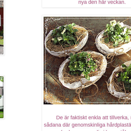
nya den här veckan.
De är faktiskt enkla att tillverka,
sådana där genomskinliga hårdplastä