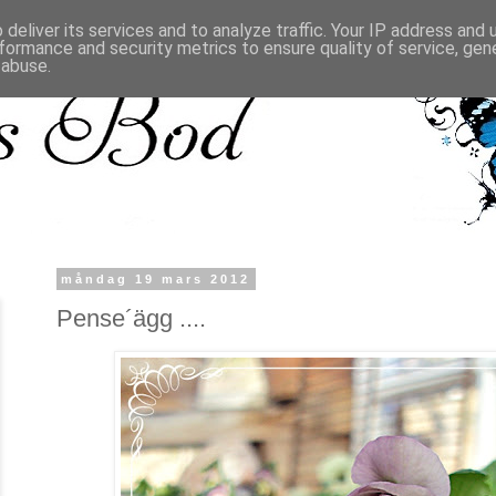
deliver its services and to analyze traffic. Your IP address and
formance and security metrics to ensure quality of service, ge
 abuse.
måndag 19 mars 2012
Pense´ägg ....