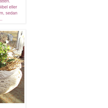
atten.
ibel eller
em, sedan
..