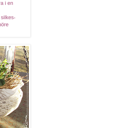
ra i en
 silkes-
nöre