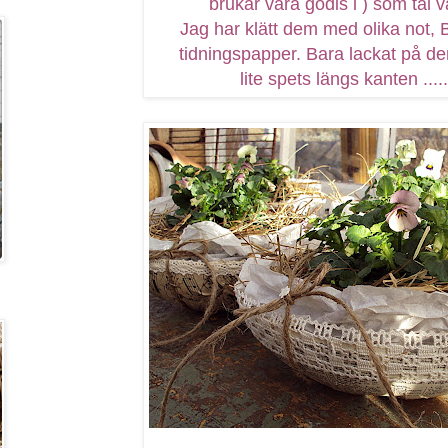
brukar vara godis i ) som tål v
Jag har klätt dem med olika not, B
tidningspapper. Bara lackat på d
lite spets längs kanten .....