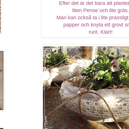
Efter det är det bara att plante
liten Pense´och lite gräs.
Man kan också ta i lite prassligt
papper och knyta ett grovt s
runt. Klart!