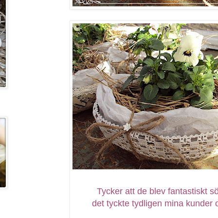
Tycker att de blev fantastiskt s
det tyckte tydligen mina kunder o