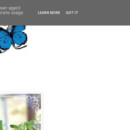
 user-agent
nerate usage
LEARN MORE
GOT IT