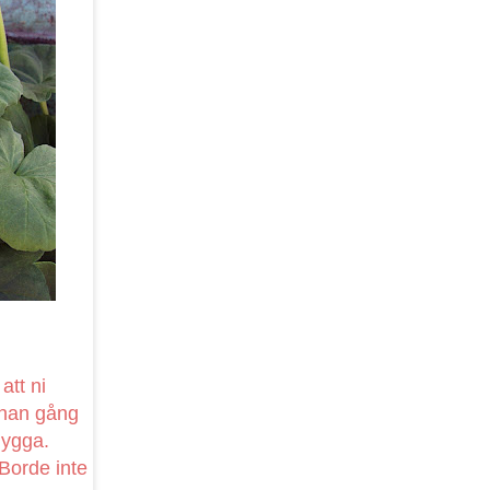
att ni
annan gång
nygga.
 Borde inte