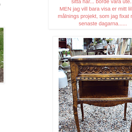
sitta här... borde vara ute.
a
MEN jag vill bara visa er mitt li
målnings projekt, som jag fixat
senaste dagarna......