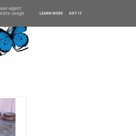
 user-agent
nerate usage
LEARN MORE
GOT IT