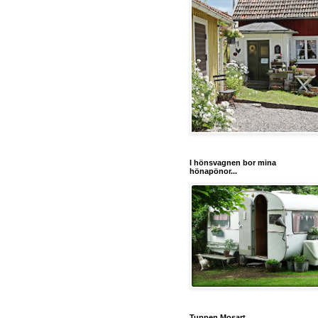
I hönsvagnen bor mina
hönapönor...
Tuppen Mosart