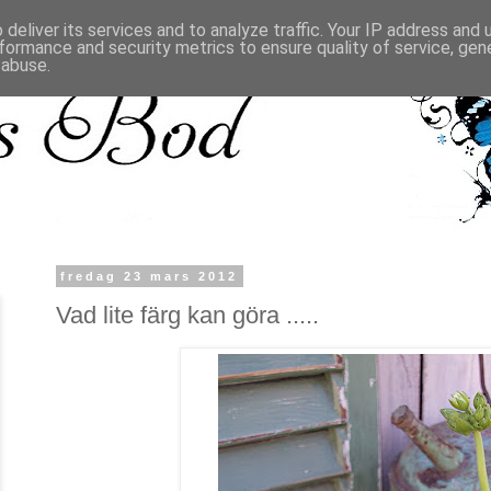
deliver its services and to analyze traffic. Your IP address and
formance and security metrics to ensure quality of service, ge
 abuse.
fredag 23 mars 2012
Vad lite färg kan göra .....