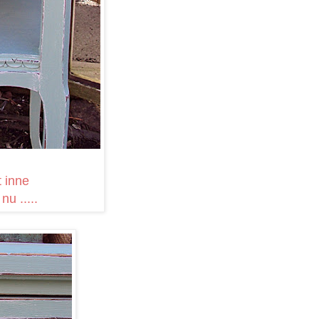
t inne
u .....