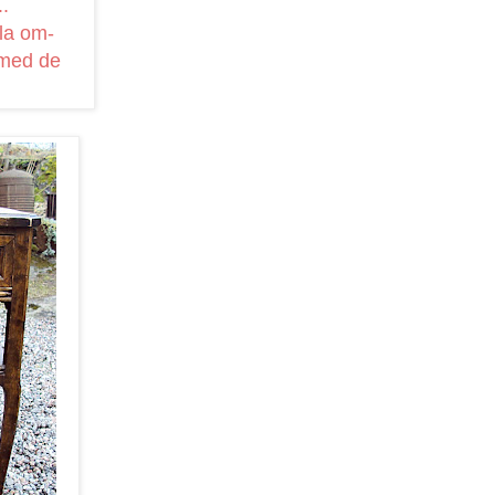
..
lla om-
 med de