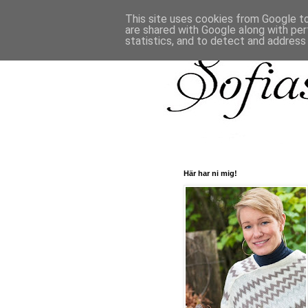
This site uses cookies from Google to 
are shared with Google along with per
statistics, and to detect and address
Här har ni mig!