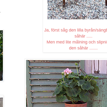
,
Ja, först såg den lilla byrån/säng
såhär .....
Men med lite målning och slipni
den såhär .......