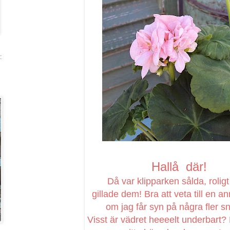
:
Hallå där!
Då var klipparken sålda, roligt 
gillade dem! Bra att veta till en 
om jag får syn på några fler s
Visst är vädret heeeelt underbart?