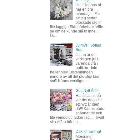
Hej! Hoppas ni
har en bra
måndag.... För
ett tag sedan
plockade jag in
lite taggiga Slånbärkvistar. Ville
se om de kunde slå ut inne...
Oc...
Julmys i Sofias
Bod...
Ja, nu är det
verkligen jul i
varenda vrå i
butiken.. Inte
heller blev julstämningen
mindre av att det plötsligt kom
snö! Känns verkligen ...
Gott Nytt År!!!!!
Hallå! Ja ni, då
var det dags för
ett nytt år igen
då!!! Känns både
spännande och
lite vemodigt, tycker jag.... I kväll
ska vi fira här he...
Dax för tävling!
Morsning!