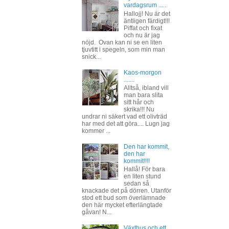
vardagsrum .....
Hallojj! Nu är det
äntligen färdigt!!!
Piffat och fixat
och nu är jag
nöjd. Ovan kan ni se en liten
tjuvtitt i spegeln, som min man
snick...
Kaos-morgon
.......
Alltså, ibland vill
man bara slita
sitt hår och
skrika!!! Nu
undrar ni säkert vad ett olivträd
har med det att göra.... Lugn jag
kommer ...
Den har kommit,
den har
kommit!!!!
Hallå! För bara
en liten stund
sedan så
knackade det på dörren. Utanför
stod ett bud som överlämnade
den här mycket efterlängtade
gåvan! N...
Växthus och ett