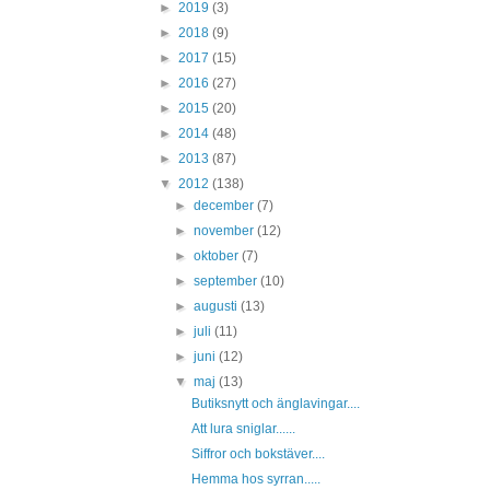
►
2019
(3)
►
2018
(9)
►
2017
(15)
►
2016
(27)
►
2015
(20)
►
2014
(48)
►
2013
(87)
▼
2012
(138)
►
december
(7)
►
november
(12)
►
oktober
(7)
►
september
(10)
►
augusti
(13)
►
juli
(11)
►
juni
(12)
▼
maj
(13)
Butiksnytt och änglavingar....
Att lura sniglar......
Siffror och bokstäver....
Hemma hos syrran.....