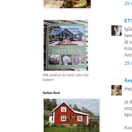
29 
ET
Igå
ber
åt 
Kra
Ann
29 
Mitt växthus är med i den här
boken!
Äng
Hej
Sofias Bod
ja 
sni
tips
Kra