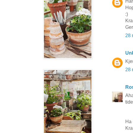
Hah
Hop
:)
Kra
Ge
28 
Un
Kje
28 
Ros
Aha
tide
Ha 
Kra