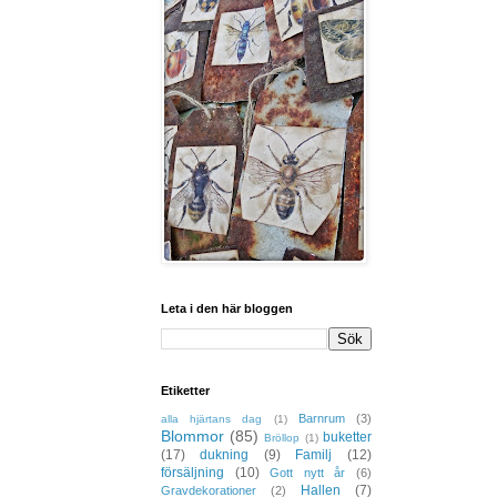
Leta i den här bloggen
Etiketter
Barnrum
(3)
alla hjärtans dag
(1)
Blommor
(85)
buketter
Bröllop
(1)
(17)
dukning
(9)
Familj
(12)
försäljning
(10)
Gott nytt år
(6)
Hallen
(7)
Gravdekorationer
(2)