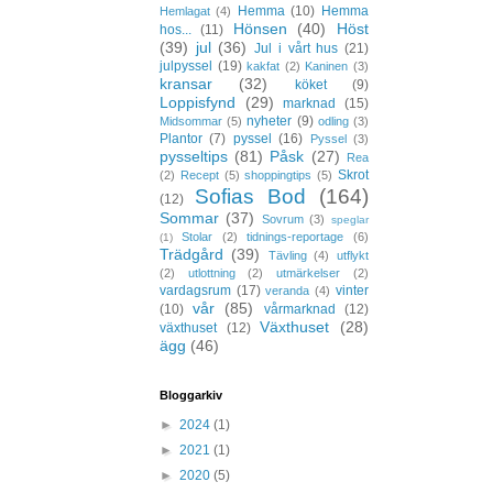
Hemma
(10)
Hemma
Hemlagat
(4)
Hönsen
(40)
Höst
hos...
(11)
(39)
jul
(36)
Jul i vårt hus
(21)
julpyssel
(19)
kakfat
(2)
Kaninen
(3)
kransar
(32)
köket
(9)
Loppisfynd
(29)
marknad
(15)
nyheter
(9)
Midsommar
(5)
odling
(3)
Plantor
(7)
pyssel
(16)
Pyssel
(3)
pysseltips
(81)
Påsk
(27)
Rea
Skrot
(2)
Recept
(5)
shoppingtips
(5)
Sofias Bod
(164)
(12)
Sommar
(37)
Sovrum
(3)
speglar
Stolar
(2)
tidnings-reportage
(6)
(1)
Trädgård
(39)
Tävling
(4)
utflykt
(2)
utlottning
(2)
utmärkelser
(2)
vardagsrum
(17)
vinter
veranda
(4)
vår
(85)
(10)
vårmarknad
(12)
Växthuset
(28)
växthuset
(12)
ägg
(46)
Bloggarkiv
►
2024
(1)
►
2021
(1)
►
2020
(5)