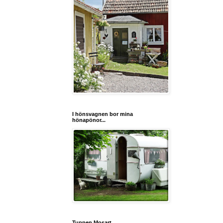
I hönsvagnen bor mina
hönapönor...
Tuppen Mosart