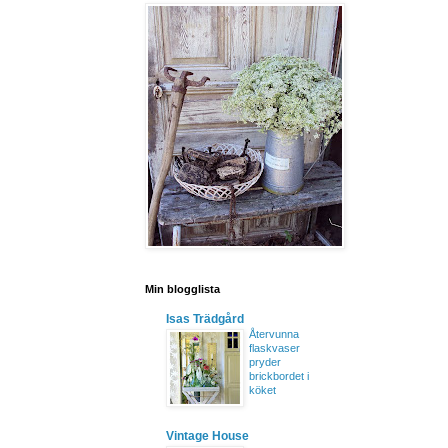
Min blogglista
Isas Trädgård
Återvunna
flaskvaser
pryder
brickbordet i
köket
Vintage House