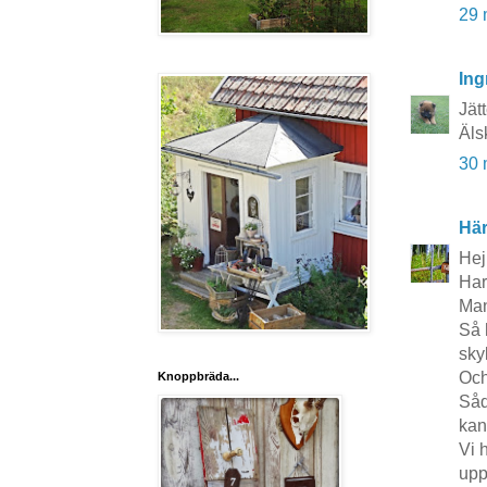
29 
Ing
Jät
Älsk
30 
Här
Hej
Har
Man
Så 
sky
Och
Knoppbräda...
Såd
kan
Vi 
upp