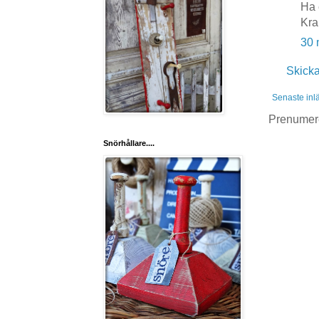
Ha 
Kra
30 
Skick
Senaste inl
Prenumer
Snörhållare....