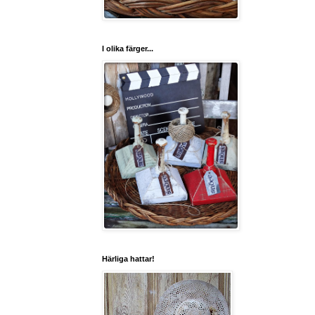
I olika färger...
Härliga hattar!