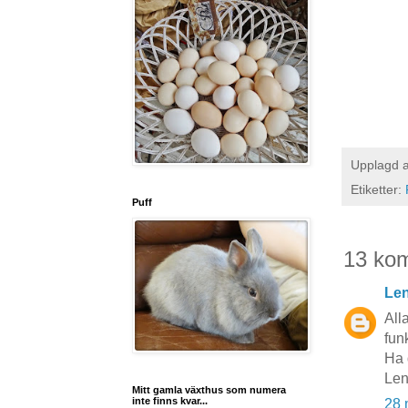
Upplagd 
Etiketter:
Puff
13 ko
Len
All
fun
Ha d
Le
Mitt gamla växthus som numera
inte finns kvar...
28 