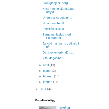
Från glädje till sorg.....
Kristi himmelsfärdsdags-
utflykt....
Underbar Äppelblom....
Nu är dom här!!!
Pottskåp till salu.....
Barnvagn lastad med
Pelargoner....
Ja, vad har jag nu gett mig in
på.....
Det blev en grön dörr.....
Vita Magasinet....
►
april
(13)
►
mars
(13)
►
februari
(16)
►
januari
(11)
►
2011
(37)
Populära inlägg
Nymålat