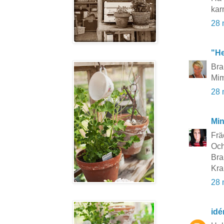
ka
28 
"He
Bra
Mi
28 
Mi
Frä
Och
Bra
Kra
28 
idé