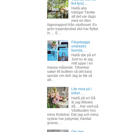
fint fynd.....
Hallå alla
härliga! Tänkte
att det var dags
med en liten
lägesrapport från växthuset. En
grön loppisfyndad stol har flyttat
in..... E...
Färgskygga
ombedes
blunda.....
Hallå där på er!
Just nu är jag
mitt uppe i en
massa målande. Tillverkar
saker till butiken så det bara
sprutar om det! Jag är lite så
att...
Lite rosa jul i
köket......
Hallå på er! Då
är jag tillbaka
då.... Har varit på
Västkusten hos
mina föräldrar. Där jag och mina
systrar har julpyntat, hämtat
granar, ...
Om mig......