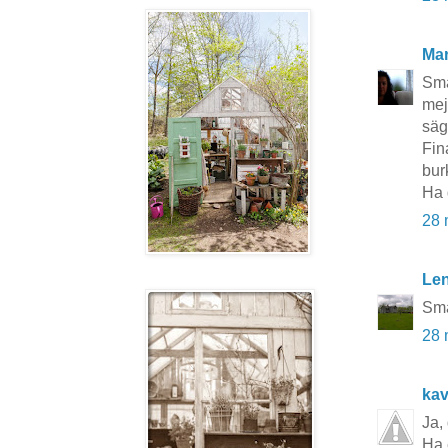
Mar
Sma
mej
säg
Fin
bur
Ha 
28 
Le
Sma
28 
kav
Ja,
Ha 