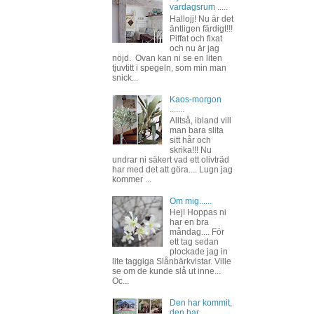
vardagsrum .....
Hallojj! Nu är det
äntligen färdigt!!!
Piffat och fixat
och nu är jag
nöjd. Ovan kan ni se en liten
tjuvtitt i spegeln, som min man
snick...
Kaos-morgon
.......
Alltså, ibland vill
man bara slita
sitt hår och
skrika!!! Nu
undrar ni säkert vad ett olivträd
har med det att göra.... Lugn jag
kommer ...
Om mig......
Hej! Hoppas ni
har en bra
måndag.... För
ett tag sedan
plockade jag in
lite taggiga Slånbärkvistar. Ville
se om de kunde slå ut inne...
Oc...
Den har kommit,
den har