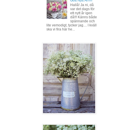
Gott Nytt År!!!!!
Hallå! Ja ni, då
var det dags för
ett nytt år igen
då!!! Känns både
spännande och
lite vemodigt, tycker jag.... I kväll
ska vi fira här he...