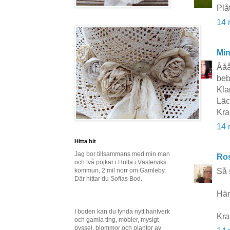
Plå
14 
Mi
Ååå
beb
Kla
Läc
Kra
14 
Hitta hit
Jag bor tillsammans med min man
Ros
och två pojkar i Hulta i Västerviks
kommun, 2 mil norr om Gamleby.
Så 
Där hittar du Sofias Bod.
Här
I boden kan du fynda nytt hantverk
Kr
och gamla ting, möbler, mysigt
pyssel, blommor och plantor av