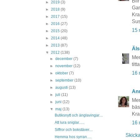
Blir
►
2019
(3)
Gam
►
2018
(9)
Kra
►
2017
(15)
Su
►
2016
(27)
15 
►
2015
(20)
►
2014
(48)
►
2013
(87)
Äls
▼
2012
(138)
Men
►
december
(7)
tit
►
november
(12)
16 
►
oktober
(7)
►
september
(10)
►
augusti
(13)
An
►
juli
(11)
Men
►
juni
(12)
bäs
▼
maj
(13)
Kr
Butiksnytt och änglavingar....
16 
Att lura sniglar......
Siffror och bokstäver....
Skick
Hemma hos syrran.....