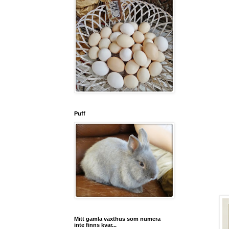
Puff
Mitt gamla växthus som numera
inte finns kvar...