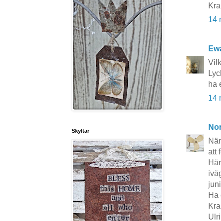
Kra
14 
Ewa
Vil
Lyck
ha 
14 
No
Skyltar
Näm
att 
Här
ivä
juni
Ha 
Kra
Ulr