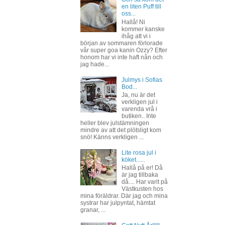
en liten Puff till
oss...
Hallå! Ni
kommer kanske
ihåg att vi i
början av sommaren förlorade
vår super goa kanin Ozzy? Efter
honom har vi inte haft nån och
jag hade...
Julmys i Sofias
Bod...
Ja, nu är det
verkligen jul i
varenda vrå i
butiken.. Inte
heller blev julstämningen
mindre av att det plötsligt kom
snö! Känns verkligen ...
Lite rosa jul i
köket......
Hallå på er! Då
är jag tillbaka
då.... Har varit på
Västkusten hos
mina föräldrar. Där jag och mina
systrar har julpyntat, hämtat
granar, ...