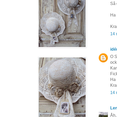
Så 
Ha 
Kra
14 
idé
O S
ock
Kan 
Fic
Ha 
Kra
14 
Le
Åh, 