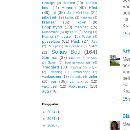
ock
Hemma
(10)
Hemma
Hemlagat
(4)
Vad
Hönsen
(40)
Höst
hos...
(11)
(39)
jul
(36)
pel
Jul i vårt hus
(21)
julpyssel
(19)
kakfat
(2)
Kaninen
(3)
Ha 
kransar
(32)
köket
(9)
Kra
Loppisfynd
(29)
marknad
(15)
nyheter
(9)
Midsommar
(5)
odling
(3)
15 
Plantor
(7)
pyssel
(16)
Pyssel
(3)
pysseltips
(81)
Påsk
(27)
Rea
Skrot
(2)
Recept
(5)
shoppingtips
(5)
Kri
Sofias Bod
(164)
(12)
Sommar
(37)
Sovrum
(3)
speglar
Men
Stolar
(2)
tidnings-reportage
(6)
(1)
ock
Trädgård
(39)
Tävling
(4)
utflykt
Vad
(2)
utlottning
(2)
utmärkelser
(2)
vardagsrum
(17)
vinter
veranda
(4)
pel
vår
(85)
(10)
vårmarknad
(12)
Ha 
Växthuset
(28)
växthuset
(12)
Kra
ägg
(46)
15 
Bloggarkiv
►
2024
(1)
Blå
►
2021
(1)
Men
►
2020
(5)