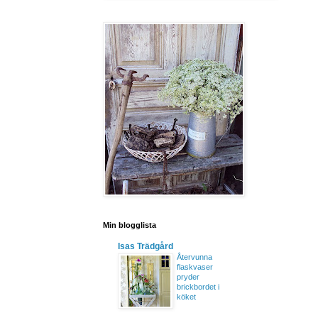
Min blogglista
Isas Trädgård
Återvunna
flaskvaser
pryder
brickbordet i
köket