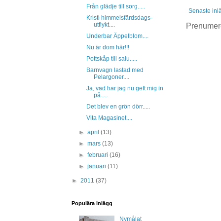
Från glädje till sorg.....
Senaste inl
Kristi himmelsfärdsdags-
utflykt....
Prenumer
Underbar Äppelblom....
Nu är dom här!!!
Pottskåp till salu.....
Barnvagn lastad med
Pelargoner....
Ja, vad har jag nu gett mig in
på.....
Det blev en grön dörr.....
Vita Magasinet....
►
april
(13)
►
mars
(13)
►
februari
(16)
►
januari
(11)
►
2011
(37)
Populära inlägg
Nymålat