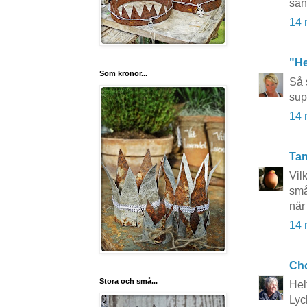
san
14 
"He
Som kronor...
Så 
sup
14 
Tan
Vil
små
när
14 
Cho
Stora och små...
Hel
Lyck