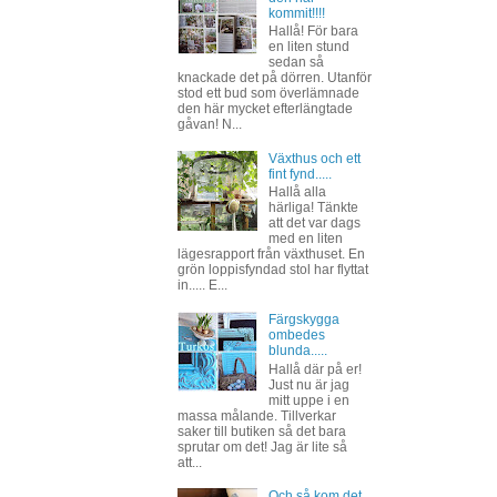
kommit!!!!
Hallå! För bara
en liten stund
sedan så
knackade det på dörren. Utanför
stod ett bud som överlämnade
den här mycket efterlängtade
gåvan! N...
Växthus och ett
fint fynd.....
Hallå alla
härliga! Tänkte
att det var dags
med en liten
lägesrapport från växthuset. En
grön loppisfyndad stol har flyttat
in..... E...
Färgskygga
ombedes
blunda.....
Hallå där på er!
Just nu är jag
mitt uppe i en
massa målande. Tillverkar
saker till butiken så det bara
sprutar om det! Jag är lite så
att...
Och så kom det