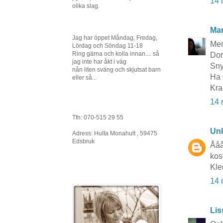
14 
olika slag.
Mar
Jag har öppet Måndag, Fredag,
Men
Lördag och Söndag 11-18
Ring gärna och kolla innan.... så
Dor
jag inte har åkt i väg
Sny
nån liten sväng och skjutsat barn
Ha 
eller så...
Kra
14 
Tfn: 070-515 29 55
Un
Adress: Hulta Monahult , 59475
Edsbruk
Ååå
kos
Kle
14 
Lis