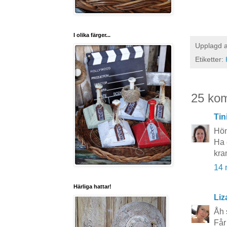
I olika färger...
Upplagd 
Etiketter:
25 ko
Tin
Hön
Ha 
kra
14 
Härliga hattar!
Liz
Åh 
Får