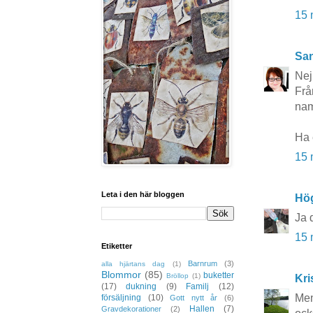
15 
San
Nej
Frå
nam
Ha 
15 
Leta i den här bloggen
Hö
Ja 
15 
Etiketter
Barnrum
(3)
alla hjärtans dag
(1)
Blommor
(85)
buketter
Bröllop
(1)
Kri
(17)
dukning
(9)
Familj
(12)
Men
försäljning
(10)
Gott nytt år
(6)
Hallen
(7)
Gravdekorationer
(2)