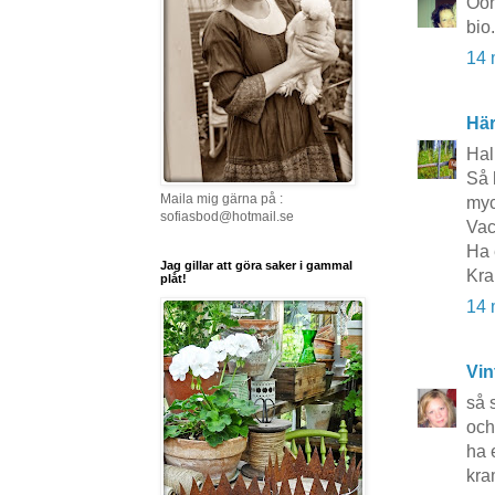
Ooh 
bio
14 
Här
Hal
Så 
Maila mig gärna på :
myc
sofiasbod@hotmail.se
Vac
Ha 
Jag gillar att göra saker i gammal
Kra
plåt!
14 
Vin
så 
och
ha 
kr