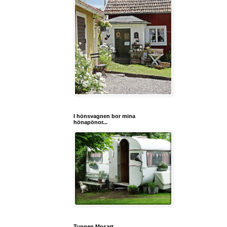
I hönsvagnen bor mina
hönapönor...
Tuppen Mosart