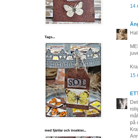
14 
Äng
Hal
Tags...
MEN
juve
Kra
15 
ET
Det
rol
mål
på 
Kra
med fjärilar och insekter...
Ann