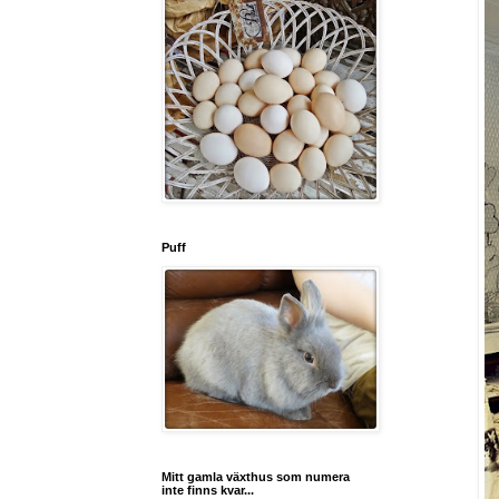
Puff
Mitt gamla växthus som numera
inte finns kvar...