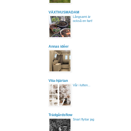
VÄXTHUSMADAM
Långsamt är
också en fart!
Annas idéer
Vita-hjärtan
Vår i luften...
Trädgårdsflow
Snart flyttar jag