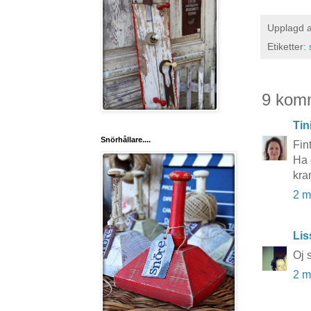
Upplagd 
Etiketter:
9 kom
Tin
Snörhållare....
Fin
Ha 
kra
2 m
Lis
Oj s
2 m