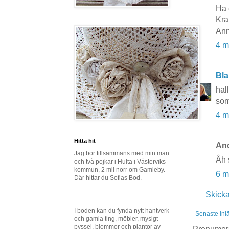
Ha 
Kra
Ann
4 m
Bla
hall
som
4 m
Hitta hit
Ano
Jag bor tillsammans med min man
Åh s
och två pojkar i Hulta i Västerviks
kommun, 2 mil norr om Gamleby.
6 m
Där hittar du Sofias Bod.
Skick
I boden kan du fynda nytt hantverk
Senaste inl
och gamla ting, möbler, mysigt
pyssel, blommor och plantor av