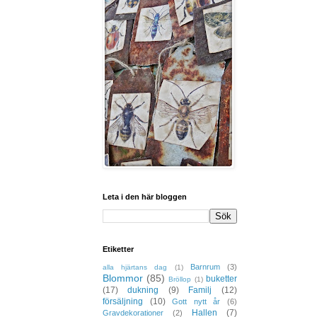
Leta i den här bloggen
Etiketter
Barnrum
(3)
alla hjärtans dag
(1)
Blommor
(85)
buketter
Bröllop
(1)
(17)
dukning
(9)
Familj
(12)
försäljning
(10)
Gott nytt år
(6)
Hallen
(7)
Gravdekorationer
(2)