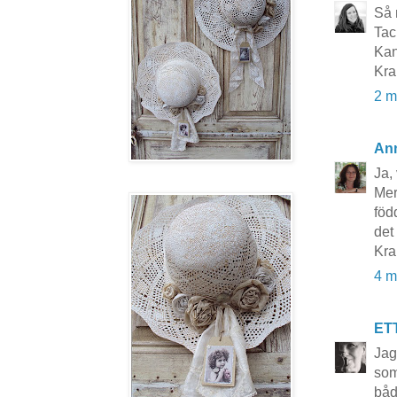
Så 
Tack
Kan
Kra
2 m
An
Ja, 
Mer
föd
det
Kr
4 m
ET
Jag
som
båd