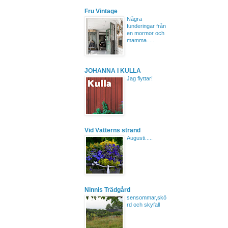
Fru Vintage
Några
funderingar från
en mormor och
mamma.....
JOHANNA I KULLA
Jag flyttar!
Vid Vätterns strand
Augusti.....
Ninnis Trädgård
sensommar,skö
rd och skyfall