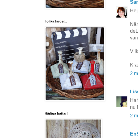
San
Hej
I olika färger...
Näm
det.
var
Vil
Kr
2 m
Lis
Hah
nu 
Härliga hattar!
2 m
En