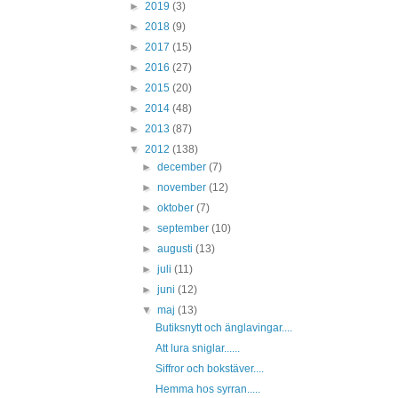
►
2019
(3)
►
2018
(9)
►
2017
(15)
►
2016
(27)
►
2015
(20)
►
2014
(48)
►
2013
(87)
▼
2012
(138)
►
december
(7)
►
november
(12)
►
oktober
(7)
►
september
(10)
►
augusti
(13)
►
juli
(11)
►
juni
(12)
▼
maj
(13)
Butiksnytt och änglavingar....
Att lura sniglar......
Siffror och bokstäver....
Hemma hos syrran.....