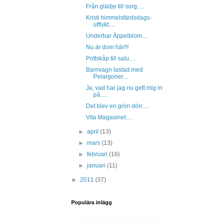
Från glädje till sorg.....
Kristi himmelsfärdsdags-
utflykt....
Underbar Äppelblom....
Nu är dom här!!!
Pottskåp till salu.....
Barnvagn lastad med
Pelargoner....
Ja, vad har jag nu gett mig in
på.....
Det blev en grön dörr.....
Vita Magasinet....
►
april
(13)
►
mars
(13)
►
februari
(16)
►
januari
(11)
►
2011
(37)
Populära inlägg