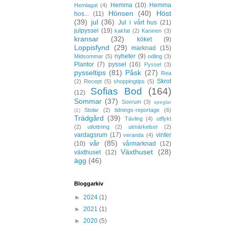
Hemma
(10)
Hemma
Hemlagat
(4)
Hönsen
(40)
Höst
hos...
(11)
(39)
jul
(36)
Jul i vårt hus
(21)
julpyssel
(19)
kakfat
(2)
Kaninen
(3)
kransar
(32)
köket
(9)
Loppisfynd
(29)
marknad
(15)
nyheter
(9)
Midsommar
(5)
odling
(3)
Plantor
(7)
pyssel
(16)
Pyssel
(3)
pysseltips
(81)
Påsk
(27)
Rea
Skrot
(2)
Recept
(5)
shoppingtips
(5)
Sofias Bod
(164)
(12)
Sommar
(37)
Sovrum
(3)
speglar
Stolar
(2)
tidnings-reportage
(6)
(1)
Trädgård
(39)
Tävling
(4)
utflykt
(2)
utlottning
(2)
utmärkelser
(2)
vardagsrum
(17)
vinter
veranda
(4)
vår
(85)
(10)
vårmarknad
(12)
Växthuset
(28)
växthuset
(12)
ägg
(46)
Bloggarkiv
►
2024
(1)
►
2021
(1)
►
2020
(5)