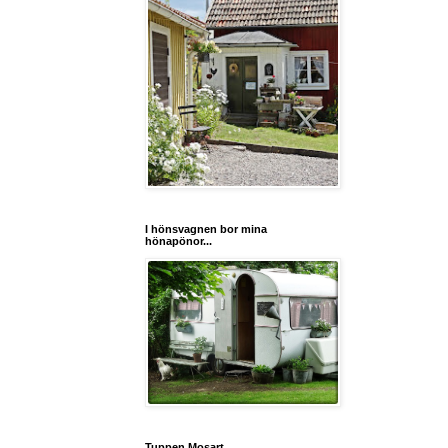
I hönsvagnen bor mina
hönapönor...
Tuppen Mosart