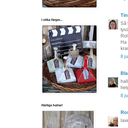
Tin
I olika färger...
Så 
tyv
Roli
Ha 
kra
8 j
Bla
hall
hel
8 j
Härliga hattar!
Ros
lav