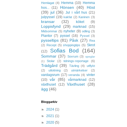
Hemma
(10)
Hemma
Hemlagat
(4)
Hönsen
(40)
Höst
hos...
(11)
(39)
jul
(36)
Jul i vårt hus
(21)
julpyssel
(19)
kakfat
(2)
Kaninen
(3)
kransar
(32)
köket
(9)
Loppisfynd
(29)
marknad
(15)
nyheter
(9)
Midsommar
(5)
odling
(3)
Plantor
(7)
pyssel
(16)
Pyssel
(3)
pysseltips
(81)
Påsk
(27)
Rea
Skrot
(2)
Recept
(5)
shoppingtips
(5)
Sofias Bod
(164)
(12)
Sommar
(37)
Sovrum
(3)
speglar
Stolar
(2)
tidnings-reportage
(6)
(1)
Trädgård
(39)
Tävling
(4)
utflykt
(2)
utlottning
(2)
utmärkelser
(2)
vardagsrum
(17)
vinter
veranda
(4)
vår
(85)
(10)
vårmarknad
(12)
Växthuset
(28)
växthuset
(12)
ägg
(46)
Bloggarkiv
►
2024
(1)
►
2021
(1)
►
2020
(5)