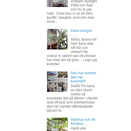
äntligen färdigt!!!
Piffat och fixat
och nu är jag
nöjd. Ovan kan ni se en liten
tjuvtitt i spegeln, som min man
snick...
Kaos-morgon
.......
Alltså, ibland vill
man bara slita
sitt hår och
skrika!!! Nu
undrar ni säkert vad ett olivträd
har med det att göra.... Lugn jag
kommer ...
Den har kommit,
den har
kommit!!!!
Hallå! För bara
en liten stund
sedan så
knackade det på dörren. Utanför
stod ett bud som överlämnade
den här mycket efterlängtade
gåvan! N...
Växthus och ett
fint fynd.....
Hallå alla