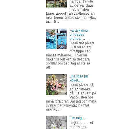
härliga! Tänkte
att det var dags
med en liten
lägesrapport från växthuset. En
grön loppisfyndad stol har flyttat
in..... E...
Färgskygga
ombedes
blunda.....
Hallå där på er!
Just nu är jag
mitt uppe i en
massa målande. Tillverkar
saker till butiken så det bara
sprutar om det! Jag är lite så
att...
Lite rosa jul i
köket......
Hallå på er! Då
är jag tillbaka
då.... Har varit på
Västkusten hos
mina föräldrar. Där jag och mina
systrar har julpyntat, hämtat
granar, ...
Om mig......
Hej! Hoppas ni
har en bra