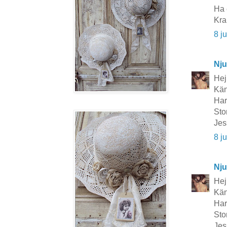
Ha 
Kr
8 j
Nju
Hej
Kän
Har
Stor
Jes
8 j
Nju
Hej
Kän
Har
Stor
Jes