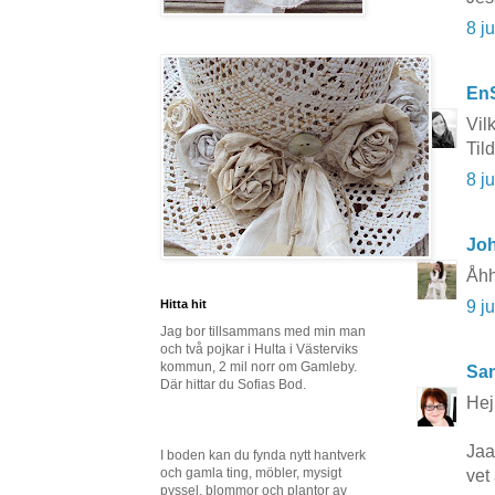
8 j
En
Vil
Til
8 j
Joh
Åhh
9 j
Hitta hit
Jag bor tillsammans med min man
och två pojkar i Hulta i Västerviks
kommun, 2 mil norr om Gamleby.
San
Där hittar du Sofias Bod.
Hej
Jaa
I boden kan du fynda nytt hantverk
och gamla ting, möbler, mysigt
vet
pyssel, blommor och plantor av