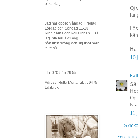
olika slag.
Oj 
läng
Jag har öppet Måndag, Fredag,
Läs
Lördag och Söndag 11-18
Ring gärna och kolla innan.... så
kän
jag inte har åkt i väg
nån liten sväng och skjutsat barn
eller så...
Ha 
10 
Tfn: 070-515 29 55
kat
Adress: Hulta Monahult , 59475
Så f
Edsbruk
Hop
Ogr
Kra
11 
Skick
Senaste inl