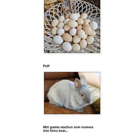
Puff
Mitt gamla växthus som numera
inte finns kvar...