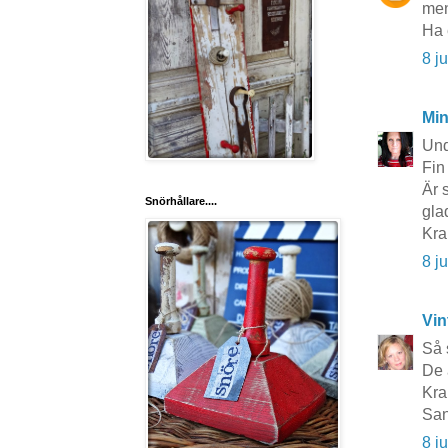
men
Ha 
8 j
Mi
Und
Fin
Är 
Snörhållare....
glad
Kra
8 j
Vin
Så 
De 
Kr
San
8 j