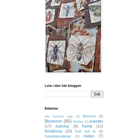
Leta i den här bloggen
Etiketter
Barnrum
(3)
alla hjärtans dag
(1)
Blommor
(85)
buketter
Bröllop
(1)
(17)
dukning
(9)
Familj
(12)
försäljning
(10)
Gott nytt år
(6)
Hallen
(7)
Gravdekorationer
(2)