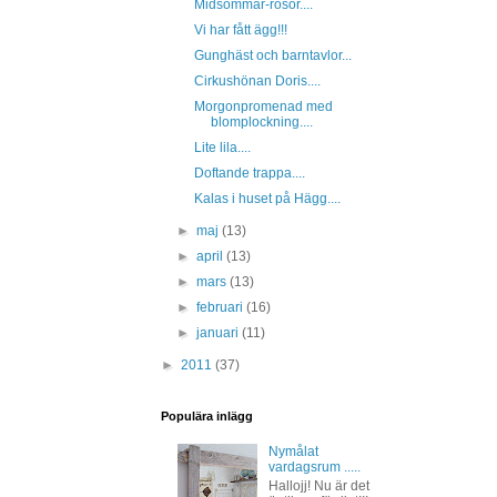
Midsommar-rosor....
Vi har fått ägg!!!
Gunghäst och barntavlor...
Cirkushönan Doris....
Morgonpromenad med
blomplockning....
Lite lila....
Doftande trappa....
Kalas i huset på Hägg....
►
maj
(13)
►
april
(13)
►
mars
(13)
►
februari
(16)
►
januari
(11)
►
2011
(37)
Populära inlägg
Nymålat
vardagsrum .....
Hallojj! Nu är det