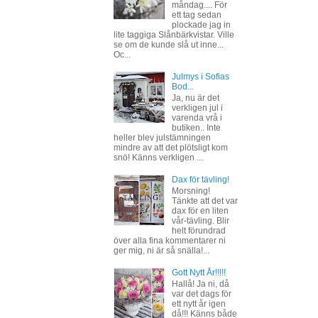
måndag.... För
ett tag sedan
plockade jag in
lite taggiga Slånbärkvistar. Ville
se om de kunde slå ut inne...
Oc...
Julmys i Sofias
Bod...
Ja, nu är det
verkligen jul i
varenda vrå i
butiken.. Inte
heller blev julstämningen
mindre av att det plötsligt kom
snö! Känns verkligen ...
Dax för tävling!
Morsning!
Tänkte att det var
dax för en liten
vår-tävling. Blir
helt förundrad
över alla fina kommentarer ni
ger mig, ni är så snälla!...
Gott Nytt År!!!!!
Hallå! Ja ni, då
var det dags för
ett nytt år igen
då!!! Känns både