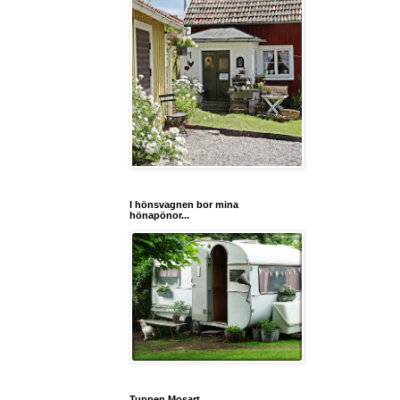
I hönsvagnen bor mina
hönapönor...
Tuppen Mosart