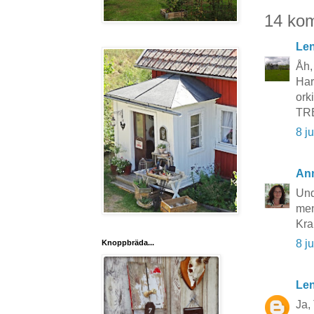
14 ko
Le
Åh,
Har
ork
TRE
8 j
An
Und
men
Kr
8 j
Knoppbräda...
Len
Ja,