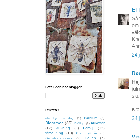
ET
Så 
om 
väld
Kra
Ann
24 
Ros
Hej
Leta i den här bloggen
jul
skul
Kr
Etiketter
24 
Barnrum
(3)
alla hjärtans dag
(1)
Blommor
(85)
buketter
Bröllop
(1)
(17)
dukning
(9)
Familj
(12)
försäljning
(10)
Gott nytt år
(6)
Vio
Hallen
(7)
Gravdekorationer
(2)