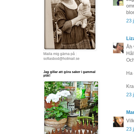
omr
blo
23 
Liz
Åh v
Hål
Maila mig gärna på :
sofiasbod@hotmail.se
Och
Jag gillar att göra saker i gammal
Ha d
plåt!
Kra
23 
Ma
Vil
23 