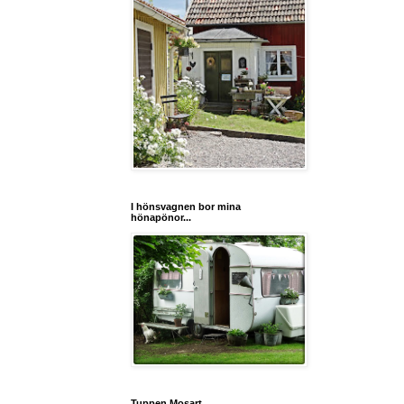
I hönsvagnen bor mina
hönapönor...
Tuppen Mosart