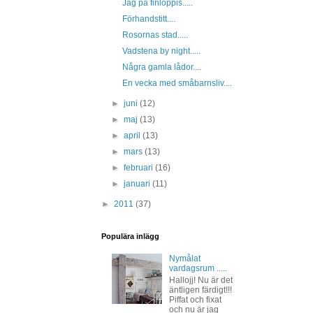
Jag på finloppis.....
Förhandstitt....
Rosornas stad.....
Vadstena by night.....
Några gamla lådor....
En vecka med småbarnsliv....
►
juni
(12)
►
maj
(13)
►
april
(13)
►
mars
(13)
►
februari
(16)
►
januari
(11)
►
2011
(37)
Populära inlägg
Nymålat
vardagsrum .....
Hallojj! Nu är det
äntligen färdigt!!!
Piffat och fixat
och nu är jag