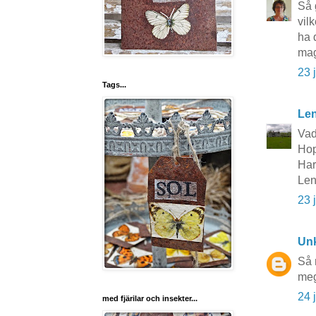
Så 
vil
ha 
ma
23 
Tags...
Le
Vad
Hop
Har
Le
23 
Un
Så 
meg
24 
med fjärilar och insekter...