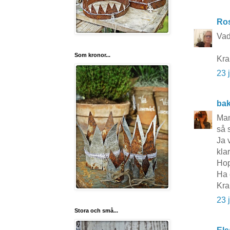
Ros
Vad
Som kronor...
Kr
23 
ba
Mam
så 
Ja 
klar
Hop
Ha 
Kra
23 
Stora och små...