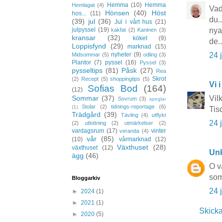
Hemma
(10)
Hemma
Hemlagat
(4)
Vad
Hönsen
(40)
Höst
hos...
(11)
du.
(39)
jul
(36)
Jul i vårt hus
(21)
nya
julpyssel
(19)
kakfat
(2)
Kaninen
(3)
kransar
(32)
köket
(9)
de.
Loppisfynd
(29)
marknad
(15)
24 
nyheter
(9)
Midsommar
(5)
odling
(3)
Plantor
(7)
pyssel
(16)
Pyssel
(3)
pysseltips
(81)
Påsk
(27)
Rea
Skrot
(2)
Recept
(5)
shoppingtips
(5)
Vi i
Sofias Bod
(164)
(12)
Vil
Sommar
(37)
Sovrum
(3)
speglar
Stolar
(2)
tidnings-reportage
(6)
(1)
Tis
Trädgård
(39)
Tävling
(4)
utflykt
24 
(2)
utlottning
(2)
utmärkelser
(2)
vardagsrum
(17)
vinter
veranda
(4)
vår
(85)
(10)
vårmarknad
(12)
Växthuset
(28)
växthuset
(12)
Un
ägg
(46)
O v
som
Bloggarkiv
24 
►
2024
(1)
►
2021
(1)
Skick
►
2020
(5)