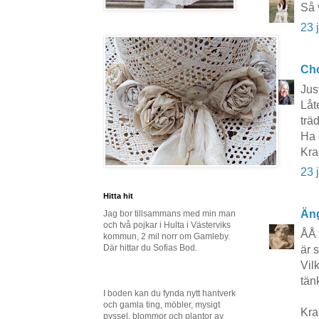
Så 
23 
Cho
Jus
Låt
trä
Ha 
Kra
23 
Hitta hit
Äng
Jag bor tillsammans med min man
och två pojkar i Hulta i Västerviks
ÅÅ 
kommun, 2 mil norr om Gamleby.
Där hittar du Sofias Bod.
är 
Vil
tän
I boden kan du fynda nytt hantverk
och gamla ting, möbler, mysigt
Kr
pyssel, blommor och plantor av