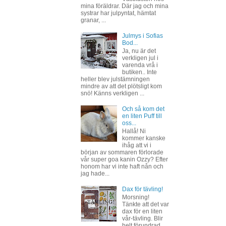
mina föräldrar. Där jag och mina
systrar har julpyntat, hämtat
granar, ...
Julmys i Sofias
Bod...
Ja, nu är det
verkligen jul i
varenda vrå i
butiken.. Inte
heller blev julstämningen
mindre av att det plötsligt kom
snö! Känns verkligen ...
Och så kom det
en liten Puff till
oss...
Hallå! Ni
kommer kanske
ihåg att vi i
början av sommaren förlorade
vår super goa kanin Ozzy? Efter
honom har vi inte haft nån och
jag hade...
Dax för tävling!
Morsning!
Tänkte att det var
dax för en liten
vår-tävling. Blir
helt förundrad