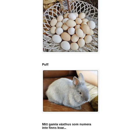
Puff
Mitt gamla växthus som numera
inte finns kvar...