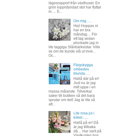
lägesrapport från växthuset. En
grön loppisfyndad stol har flyttat
in..... E...
Om mig......
Hej! Hoppas ni
har en bra
måndag.... För
ett tag sedan
plockade jag in
lite taggiga Slånbärkvistar. Ville
se om de kunde slå ut inne...
Oc...
Färgskygga
ombedes
blunda.....
Hallå där på er!
Just nu är jag
mitt uppe i en
massa målande. Tillverkar
saker till butiken så det bara
sprutar om det! Jag är lite så
att...
Lite rosa jul i
köket......
Hallå på er! Då
är jag tillbaka
då.... Har varit på
Västkusten hos