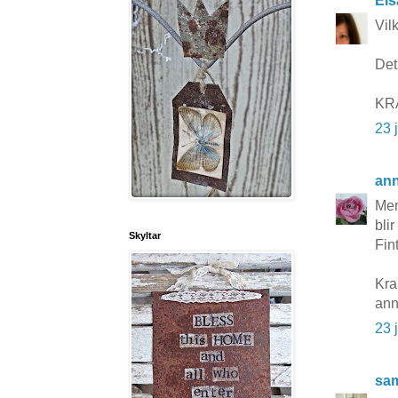
Els
Vil
Det
KR
23 
ann
Men
bli
Skyltar
Fin
Kr
ann
23 
sa