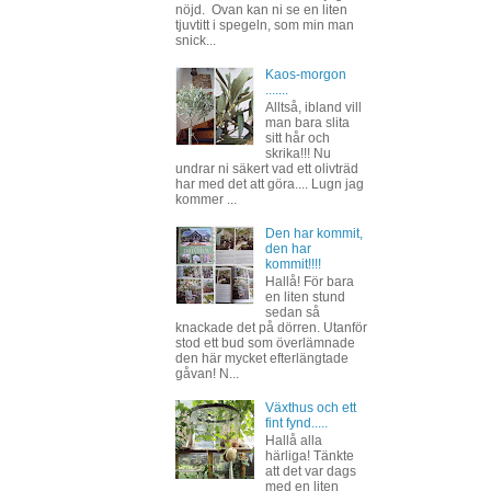
nöjd. Ovan kan ni se en liten
tjuvtitt i spegeln, som min man
snick...
Kaos-morgon
.......
Alltså, ibland vill
man bara slita
sitt hår och
skrika!!! Nu
undrar ni säkert vad ett olivträd
har med det att göra.... Lugn jag
kommer ...
Den har kommit,
den har
kommit!!!!
Hallå! För bara
en liten stund
sedan så
knackade det på dörren. Utanför
stod ett bud som överlämnade
den här mycket efterlängtade
gåvan! N...
Växthus och ett
fint fynd.....
Hallå alla
härliga! Tänkte
att det var dags
med en liten