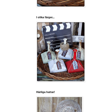
I olika färger...
Härliga hattar!