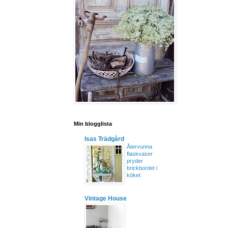
Min blogglista
Isas Trädgård
Återvunna
flaskvaser
pryder
brickbordet i
köket
Vintage House