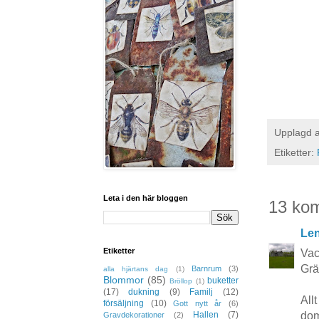
Upplagd 
Etiketter:
Leta i den här bloggen
13 ko
Le
Etiketter
Vack
Grä
Barnrum
(3)
alla hjärtans dag
(1)
Blommor
(85)
buketter
Bröllop
(1)
(17)
dukning
(9)
Familj
(12)
All
försäljning
(10)
Gott nytt år
(6)
dom
Hallen
(7)
Gravdekorationer
(2)