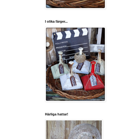
I olika färger...
Härliga hattar!