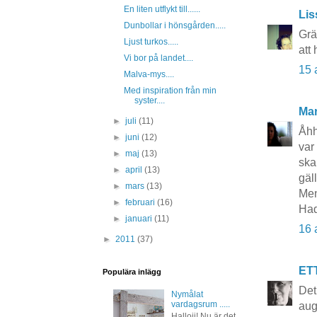
En liten utflykt till......
Lis
Dunbollar i hönsgården.....
Grä
Ljust turkos.....
att
Vi bor på landet....
15 
Malva-mys....
Med inspiration från min
syster....
Mar
►
juli
(11)
Åhh
►
juni
(12)
var
►
maj
(13)
ska
►
april
(13)
gäl
►
mars
(13)
Men
►
februari
(16)
Had
►
januari
(11)
16 
►
2011
(37)
ET
Populära inlägg
Det
Nymålat
vardagsrum .....
aug
Hallojj! Nu är det