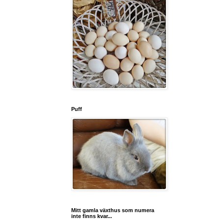
Puff
Mitt gamla växthus som numera
inte finns kvar...