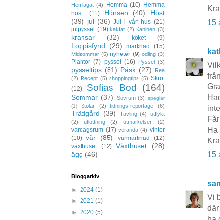
Hemma
(10)
Hemma
Hemlagat
(4)
Kra
Hönsen
(40)
Höst
hos...
(11)
(39)
jul
(36)
15 
Jul i vårt hus
(21)
julpyssel
(19)
kakfat
(2)
Kaninen
(3)
kransar
(32)
köket
(9)
Loppisfynd
(29)
marknad
(15)
kat
nyheter
(9)
Midsommar
(5)
odling
(3)
Plantor
(7)
pyssel
(16)
Pyssel
(3)
Vil
pysseltips
(81)
Påsk
(27)
Rea
frå
Skrot
(2)
Recept
(5)
shoppingtips
(5)
Gra
Sofias Bod
(164)
(12)
Had
Sommar
(37)
Sovrum
(3)
speglar
Stolar
(2)
tidnings-reportage
(6)
(1)
int
Trädgård
(39)
Tävling
(4)
utflykt
Får
(2)
utlottning
(2)
utmärkelser
(2)
Ha 
vardagsrum
(17)
vinter
veranda
(4)
vår
(85)
(10)
vårmarknad
(12)
Kra
Växthuset
(28)
växthuset
(12)
15 
ägg
(46)
Bloggarkiv
sa
►
2024
(1)
Vi 
►
2021
(1)
där
►
2020
(5)
ha 