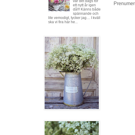
var det dags för
Prenumer
ett nytt år igen
då!!! Känns både
spännande och
lite vemodigt, tycker jag.... I kväll
ska vi fira här he...