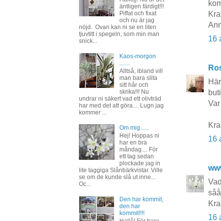
kom
äntligen färdigt!!!
Piffat och fixat
Kra
och nu är jag
Ann
nöjd. Ovan kan ni se en liten
tjuvtitt i spegeln, som min man
16 
snick...
Kaos-morgon
.......
Ros
Alltså, ibland vill
man bara slita
Här
sitt hår och
but
skrika!!! Nu
undrar ni säkert vad ett olivträd
Var
har med det att göra.... Lugn jag
kommer ...
Kr
Om mig......
Hej! Hoppas ni
16 
har en bra
måndag.... För
ett tag sedan
plockade jag in
ww
lite taggiga Slånbärkvistar. Ville
se om de kunde slå ut inne...
Vad
Oc...
såå
Den har kommit,
Kra
den har
kommit!!!!
16 