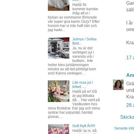
Gam
Hallå! Ni
kommer kanske
säl
ihåg att vi i
början av sommaren förlorade
vår super goa kanin Ozzy? Efter
I å
honom har vi inte haft nån och
omn
jag hade...
Julmys i Sofias
Kr
Bod...
Ja, nu är det
verkligen jul i
varenda vrå i
17 
butiken.. Inte
heller blev julstämningen
mindre av att det plötsligt kom
snö! Känns verkligen ...
An
Lite rosa jul i
Grä
köket......
und
Hallå på er! Då
är jag tillbaka
Kr
då.... Har varit på
Västkusten hos
28 
mina föräldrar. Där jag och mina
systrar har julpyntat, hämtat
Skick
granar, ...
Gott Nytt År!!!!!
Senaste inl
Hallå! Ja ni, då