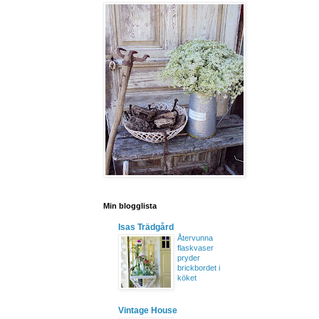
Min blogglista
Isas Trädgård
Återvunna
flaskvaser
pryder
brickbordet i
köket
Vintage House