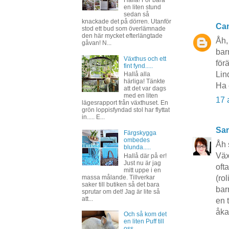
Hallå! För bara
en liten stund
sedan så
knackade det på dörren. Utanför
Cam
stod ett bud som överlämnade
den här mycket efterlängtade
Åh,
gåvan! N...
bar
Växthus och ett
för
fint fynd.....
Lin
Hallå alla
härliga! Tänkte
Ha 
att det var dags
med en liten
17 
lägesrapport från växthuset. En
grön loppisfyndad stol har flyttat
in..... E...
San
Färgskygga
ombedes
Åh 
blunda.....
Väx
Hallå där på er!
Just nu är jag
oft
mitt uppe i en
massa målande. Tillverkar
(ro
saker till butiken så det bara
bar
sprutar om det! Jag är lite så
att...
en 
åka
Och så kom det
en liten Puff till
oss...