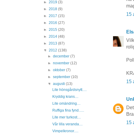
►
2019
(3)
ma
►
2018
(9)
15 
►
2017
(15)
►
2016
(27)
►
2015
(20)
Els
►
2014
(48)
Vil
►
2013
(87)
roli
▼
2012
(138)
►
december
(7)
Polk
►
november
(12)
►
oktober
(7)
KR
►
september
(10)
15 
▼
augusti
(13)
Lite hönsgårdsnytt.....
Kryddig krans....
Un
Lite omändring....
Det
Ruffiga fina fynd......
Bra
Lite mer turkost....
15 
Vår lilla veranda....
Vimpelkronor.....