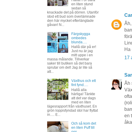
Hallå! För bara
en liten stund
sedan så
knackade det på dörren. Utanför
Cam
stod ett bud som överlämnade
den här mycket efterlängtade
Åh,
gåvan! N...
bar
Färgskygga
för
ombedes
blunda.....
Lin
Hallå där på er!
Ha 
Just nu är jag
mitt uppe i en
17 
massa målande. Tillverkar
saker till butiken så det bara
sprutar om det! Jag är lite så
att...
San
Växthus och ett
Åh 
fint fynd.....
Väx
Hallå alla
härliga! Tänkte
oft
att det var dags
med en liten
(ro
lägesrapport från växthuset. En
bar
grön loppisfyndad stol har flyttat
in..... E...
en 
åka
Och så kom det
en liten Puff till
oss...