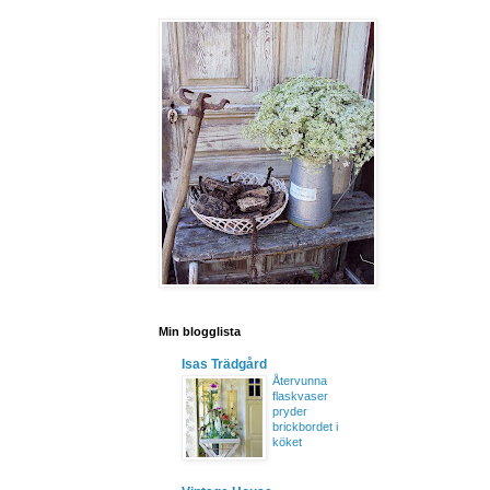
Min blogglista
Isas Trädgård
Återvunna
flaskvaser
pryder
brickbordet i
köket