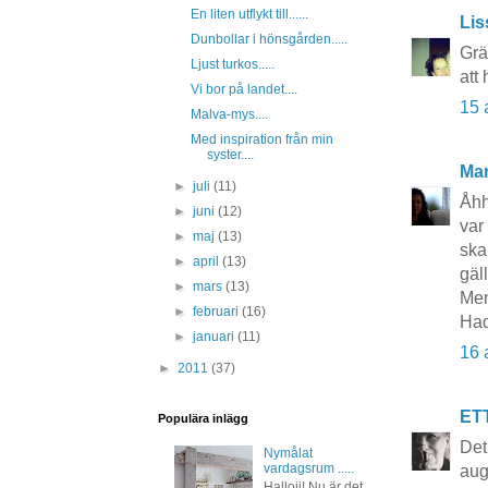
En liten utflykt till......
Lis
Dunbollar i hönsgården.....
Grä
Ljust turkos.....
att
Vi bor på landet....
15 
Malva-mys....
Med inspiration från min
syster....
Mar
►
juli
(11)
Åhh
►
juni
(12)
var
►
maj
(13)
ska
►
april
(13)
gäl
►
mars
(13)
Men
►
februari
(16)
Had
►
januari
(11)
16 
►
2011
(37)
ET
Populära inlägg
Det
Nymålat
vardagsrum .....
aug
Hallojj! Nu är det