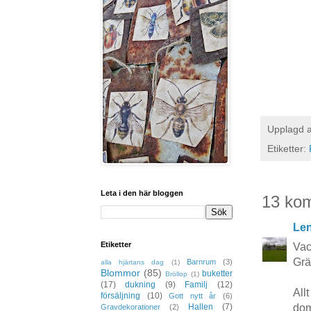
Upplagd 
Etiketter:
Leta i den här bloggen
13 ko
Le
Etiketter
Vack
Grä
Barnrum
(3)
alla hjärtans dag
(1)
Blommor
(85)
buketter
Bröllop
(1)
(17)
dukning
(9)
Familj
(12)
All
försäljning
(10)
Gott nytt år
(6)
dom
Hallen
(7)
Gravdekorationer
(2)