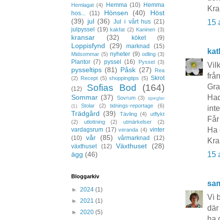
Hemma
(10)
Hemma
Hemlagat
(4)
Kra
Hönsen
(40)
Höst
hos...
(11)
(39)
jul
(36)
15 
Jul i vårt hus
(21)
julpyssel
(19)
kakfat
(2)
Kaninen
(3)
kransar
(32)
köket
(9)
Loppisfynd
(29)
marknad
(15)
kat
nyheter
(9)
Midsommar
(5)
odling
(3)
Plantor
(7)
pyssel
(16)
Pyssel
(3)
Vil
pysseltips
(81)
Påsk
(27)
Rea
frå
Skrot
(2)
Recept
(5)
shoppingtips
(5)
Gra
Sofias Bod
(164)
(12)
Had
Sommar
(37)
Sovrum
(3)
speglar
Stolar
(2)
tidnings-reportage
(6)
(1)
int
Trädgård
(39)
Tävling
(4)
utflykt
Får
(2)
utlottning
(2)
utmärkelser
(2)
Ha 
vardagsrum
(17)
vinter
veranda
(4)
vår
(85)
(10)
vårmarknad
(12)
Kra
Växthuset
(28)
växthuset
(12)
15 
ägg
(46)
Bloggarkiv
sa
►
2024
(1)
Vi 
►
2021
(1)
där
►
2020
(5)
ha 