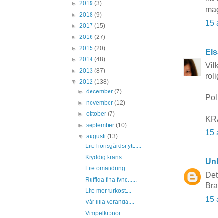
►
2019
(3)
ma
►
2018
(9)
15 
►
2017
(15)
►
2016
(27)
►
2015
(20)
Els
►
2014
(48)
Vil
►
2013
(87)
roli
▼
2012
(138)
►
december
(7)
Polk
►
november
(12)
►
oktober
(7)
KR
►
september
(10)
15 
▼
augusti
(13)
Lite hönsgårdsnytt.....
Kryddig krans....
Un
Lite omändring....
Det
Ruffiga fina fynd......
Bra
Lite mer turkost....
15 
Vår lilla veranda....
Vimpelkronor.....