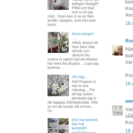
kom
äntligen färdigt!!!
Piffat och fixat
Kra
och nu är jag
Ann
nöjd. Ovan kan ni se en liten
tjuvtitt i spegeln, som min man
16 
snick...
Kaos-morgon
.......
Ros
Alltså, ibland vill
man bara slita
Här
sitt hår och
but
skrika!!! Nu
undrar ni säkert vad ett olivträd
Var
har med det att göra.... Lugn jag
kommer ...
Kr
Om mig......
Hej! Hoppas ni
16 
har en bra
måndag.... För
ett tag sedan
plockade jag in
ww
lite taggiga Slånbärkvistar. Ville
se om de kunde slå ut inne...
Vad
Oc...
såå
Den har kommit,
Kra
den har
kommit!!!!
16 