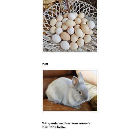
Puff
Mitt gamla växthus som numera
inte finns kvar...