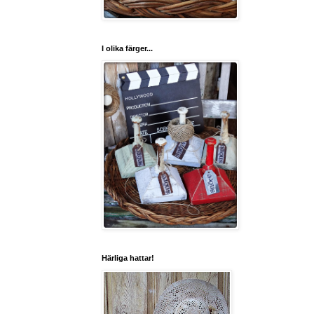
I olika färger...
Härliga hattar!