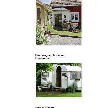
I hönsvagnen bor mina
hönapönor...
Tuppen Mosart