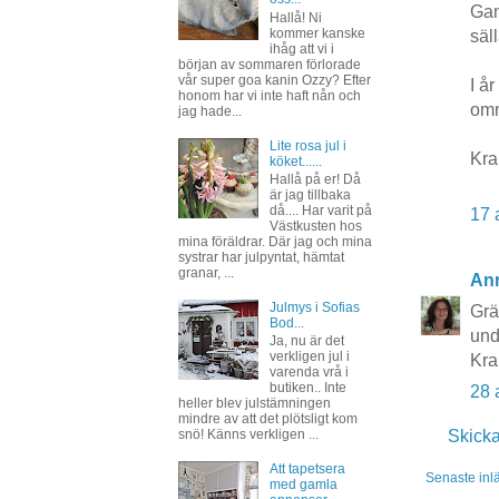
Gam
Hallå! Ni
kommer kanske
säl
ihåg att vi i
början av sommaren förlorade
vår super goa kanin Ozzy? Efter
I å
honom har vi inte haft nån och
omn
jag hade...
Lite rosa jul i
Kr
köket......
Hallå på er! Då
är jag tillbaka
då.... Har varit på
17 
Västkusten hos
mina föräldrar. Där jag och mina
systrar har julpyntat, hämtat
granar, ...
An
Julmys i Sofias
Grä
Bod...
und
Ja, nu är det
verkligen jul i
Kr
varenda vrå i
butiken.. Inte
28 
heller blev julstämningen
mindre av att det plötsligt kom
Skick
snö! Känns verkligen ...
Att tapetsera
Senaste inl
med gamla