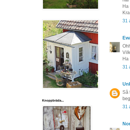
Ha 
Kra
31 
Ewa
Ohh
Vil
Ha 
31 
Un
Så 
beg
Knoppbräda...
31 
No