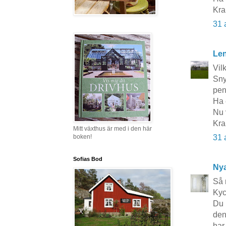
Kr
31 
Le
Vilk
Sny
pen
Ha 
Nu 
Kra
Mitt växthus är med i den här
boken!
31 
Sofias Bod
Nya
Så 
Kyc
Du 
den
har 