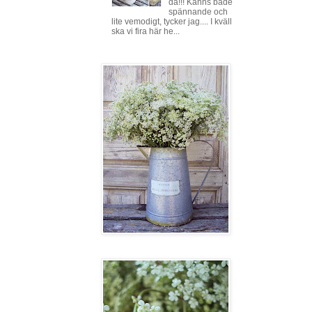
då!!! Känns både
spännande och
lite vemodigt, tycker jag.... I kväll
ska vi fira här he...