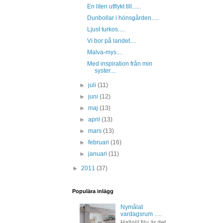
En liten utflykt till......
Dunbollar i hönsgården.....
Ljust turkos.....
Vi bor på landet....
Malva-mys....
Med inspiration från min
syster....
►
juli
(11)
►
juni
(12)
►
maj
(13)
►
april
(13)
►
mars
(13)
►
februari
(16)
►
januari
(11)
►
2011
(37)
Populära inlägg
Nymålat
vardagsrum .....
Hallojj! Nu är det