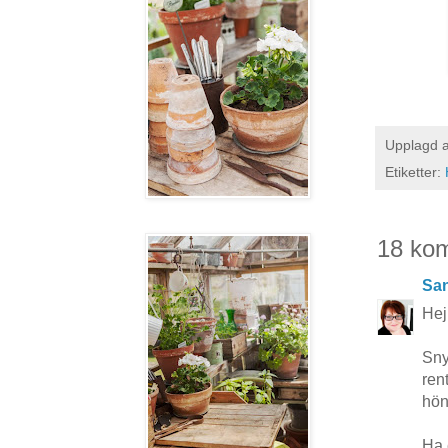
Upplagd 
Etiketter:
18 ko
San
Hej
Sny
ren
hön
Ha 