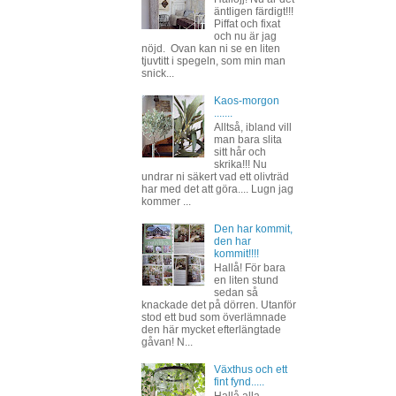
äntligen färdigt!!!
Piffat och fixat
och nu är jag
nöjd. Ovan kan ni se en liten
tjuvtitt i spegeln, som min man
snick...
Kaos-morgon
.......
Alltså, ibland vill
man bara slita
sitt hår och
skrika!!! Nu
undrar ni säkert vad ett olivträd
har med det att göra.... Lugn jag
kommer ...
Den har kommit,
den har
kommit!!!!
Hallå! För bara
en liten stund
sedan så
knackade det på dörren. Utanför
stod ett bud som överlämnade
den här mycket efterlängtade
gåvan! N...
Växthus och ett
fint fynd.....