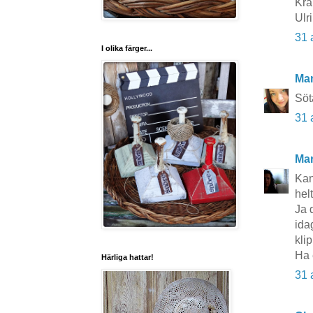
Kra
Ulr
31 
I olika färger...
Ma
Söt
31 
Mar
Kan
helt
Ja 
ida
klip
Ha 
Härliga hattar!
31 