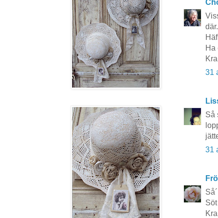
Cho
Vis
där
Häf
Ha 
Kra
31 
Lis
Så 
lop
jät
31 
Frö
Så´
Söt
Kra