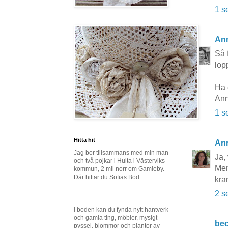
1 s
Ann
Så 
lop
Ha 
Ann
1 s
Hitta hit
An
Jag bor tillsammans med min man
Ja, 
och två pojkar i Hulta i Västerviks
Men
kommun, 2 mil norr om Gamleby.
Där hittar du Sofias Bod.
kra
2 s
I boden kan du fynda nytt hantverk
och gamla ting, möbler, mysigt
be
pyssel, blommor och plantor av