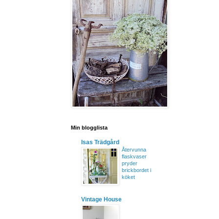
Min blogglista
Isas Trädgård
Återvunna
flaskvaser
pryder
brickbordet i
köket
Vintage House