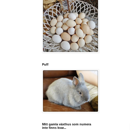
Puff
Mitt gamla växthus som numera
inte finns kvar...