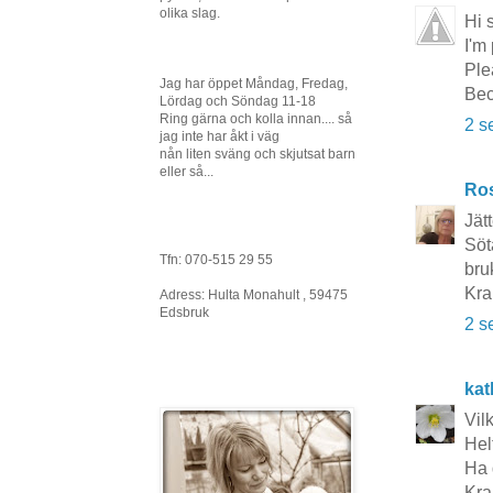
olika slag.
Hi s
I'm
Ple
Jag har öppet Måndag, Fredag,
Bec
Lördag och Söndag 11-18
Ring gärna och kolla innan.... så
2 s
jag inte har åkt i väg
nån liten sväng och skjutsat barn
eller så...
Ros
Jät
Söt
Tfn: 070-515 29 55
bru
Kr
Adress: Hulta Monahult , 59475
Edsbruk
2 s
kat
Vil
Hel
Ha 
Kra