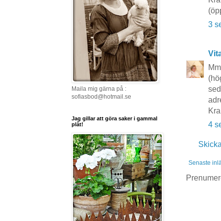
(öp
3 s
Vit
Mmm
(hö
sed
Maila mig gärna på :
sofiasbod@hotmail.se
adr
Kra
Jag gillar att göra saker i gammal
4 s
plåt!
Skick
Senaste inl
Prenumer