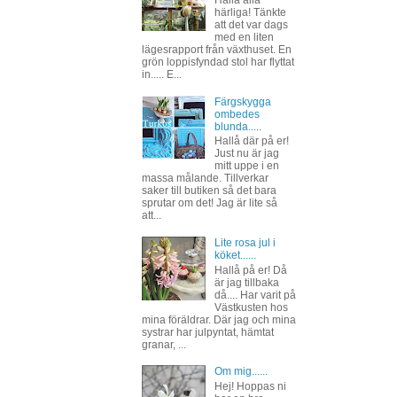
Hallå alla
härliga! Tänkte
att det var dags
med en liten
lägesrapport från växthuset. En
grön loppisfyndad stol har flyttat
in..... E...
Färgskygga
ombedes
blunda.....
Hallå där på er!
Just nu är jag
mitt uppe i en
massa målande. Tillverkar
saker till butiken så det bara
sprutar om det! Jag är lite så
att...
Lite rosa jul i
köket......
Hallå på er! Då
är jag tillbaka
då.... Har varit på
Västkusten hos
mina föräldrar. Där jag och mina
systrar har julpyntat, hämtat
granar, ...
Om mig......
Hej! Hoppas ni