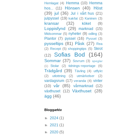
Hemma
(10)
Hemma
Hemlagat
(4)
Hönsen
(40)
Höst
hos...
(11)
(39)
jul
(36)
Jul i vårt hus
(21)
julpyssel
(19)
kakfat
(2)
Kaninen
(3)
kransar
(32)
köket
(9)
Loppisfynd
(29)
marknad
(15)
nyheter
(9)
Midsommar
(5)
odling
(3)
Plantor
(7)
pyssel
(16)
Pyssel
(3)
pysseltips
(81)
Påsk
(27)
Rea
Skrot
(2)
Recept
(5)
shoppingtips
(5)
Sofias Bod
(164)
(12)
Sommar
(37)
Sovrum
(3)
speglar
Stolar
(2)
tidnings-reportage
(6)
(1)
Trädgård
(39)
Tävling
(4)
utflykt
(2)
utlottning
(2)
utmärkelser
(2)
vardagsrum
(17)
vinter
veranda
(4)
vår
(85)
(10)
vårmarknad
(12)
Växthuset
(28)
växthuset
(12)
ägg
(46)
Bloggarkiv
►
2024
(1)
►
2021
(1)
►
2020
(5)