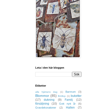
Leta i den här bloggen
Etiketter
Barnrum
(3)
alla hjärtans dag
(1)
Blommor
(85)
buketter
Bröllop
(1)
(17)
dukning
(9)
Familj
(12)
försäljning
(10)
Gott nytt år
(6)
Hallen
(7)
Gravdekorationer
(2)