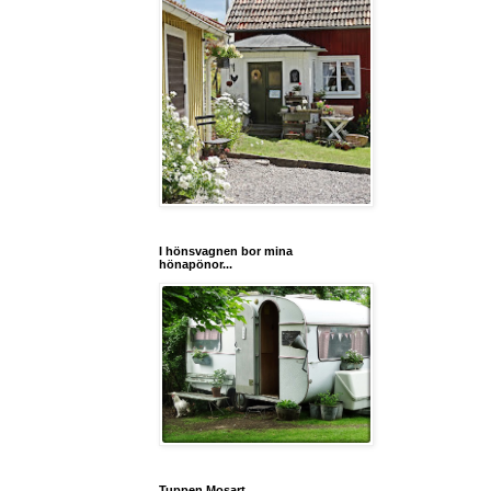
I hönsvagnen bor mina
hönapönor...
Tuppen Mosart