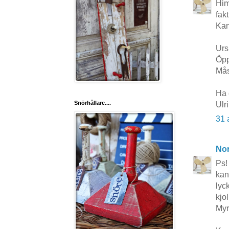
Him
fak
Kan
Urs
Öpp
Måst
Ha 
Snörhållare....
Ulr
31 
No
Ps!
kan
lyc
kjo
Myr