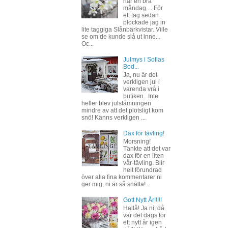
har en bra
måndag.... För
ett tag sedan
plockade jag in
lite taggiga Slånbärkvistar. Ville
se om de kunde slå ut inne...
Oc...
Julmys i Sofias
Bod...
Ja, nu är det
verkligen jul i
varenda vrå i
butiken.. Inte
heller blev julstämningen
mindre av att det plötsligt kom
snö! Känns verkligen ...
Dax för tävling!
Morsning!
Tänkte att det var
dax för en liten
vår-tävling. Blir
helt förundrad
över alla fina kommentarer ni
ger mig, ni är så snälla!...
Gott Nytt År!!!!!
Hallå! Ja ni, då
var det dags för
ett nytt år igen