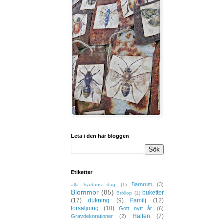
Leta i den här bloggen
Etiketter
Barnrum
(3)
alla hjärtans dag
(1)
Blommor
(85)
buketter
Bröllop
(1)
(17)
dukning
(9)
Familj
(12)
försäljning
(10)
Gott nytt år
(6)
Hallen
(7)
Gravdekorationer
(2)