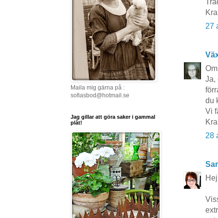
Trå
Kra
27 
Vä
Omb
Ja,
Maila mig gärna på :
för
sofiasbod@hotmail.se
du 
Vi 
Jag gillar att göra saker i gammal
Kra
plåt!
28 
San
Hej
Vis
ext