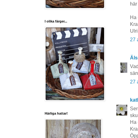
här
Ha 
I olika färger...
Kra
Ulr
27 
Äls
Vad
sän
27 
kat
Ser
Härliga hattar!
skul
Ha 
Kra
Öpp