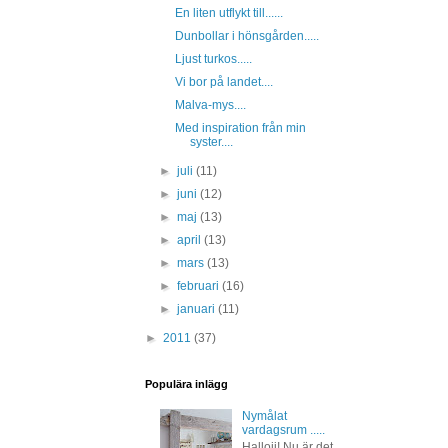
En liten utflykt till......
Dunbollar i hönsgården.....
Ljust turkos.....
Vi bor på landet....
Malva-mys....
Med inspiration från min
syster....
►
juli
(11)
►
juni
(12)
►
maj
(13)
►
april
(13)
►
mars
(13)
►
februari
(16)
►
januari
(11)
►
2011
(37)
Populära inlägg
Nymålat
vardagsrum .....
Hallojj! Nu är det