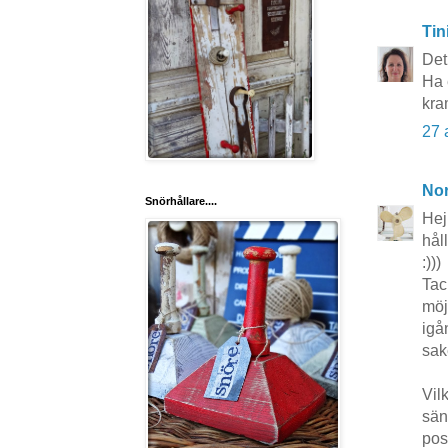
Tin
Det
Ha 
kra
27 
No
Snörhållare....
Hej
håll
:)))
Tac
möj
igå
sak
Vil
sän
pos