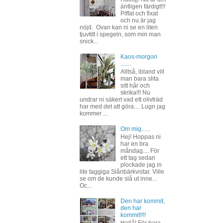
äntligen färdigt!!!
Piffat och fixat
och nu är jag
nöjd. Ovan kan ni se en liten
tjuvtitt i spegeln, som min man
snick...
Kaos-morgon
.......
Alltså, ibland vill
man bara slita
sitt hår och
skrika!!! Nu
undrar ni säkert vad ett olivträd
har med det att göra.... Lugn jag
kommer ...
Om mig......
Hej! Hoppas ni
har en bra
måndag.... För
ett tag sedan
plockade jag in
lite taggiga Slånbärkvistar. Ville
se om de kunde slå ut inne...
Oc...
Den har kommit,
den har
kommit!!!!