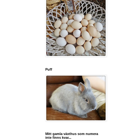
Puff
Mitt gamla växthus som numera
inte finns kvar...