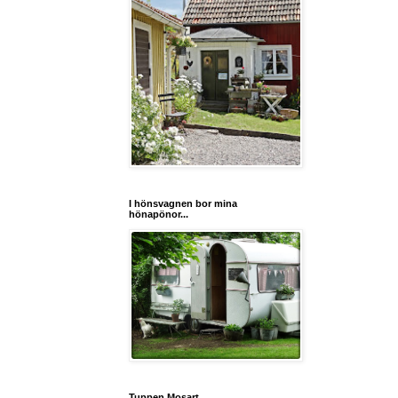
I hönsvagnen bor mina
hönapönor...
Tuppen Mosart