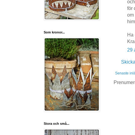
och
för
om 
him
Som kronor...
Ha 
Kr
29 
Skick
Senaste inl
Prenumer
Stora och små...