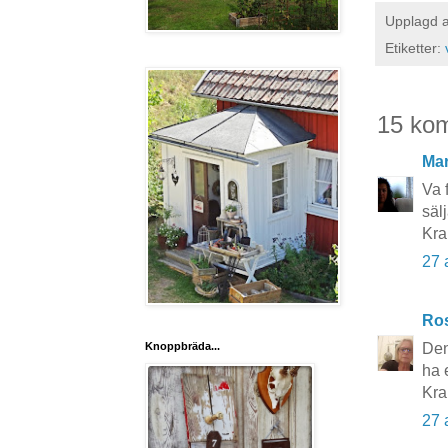
Upplagd 
Etiketter:
15 ko
Mar
Va f
sälj
Kra
27 
Ros
Knoppbräda...
Den
ha 
Kr
27 