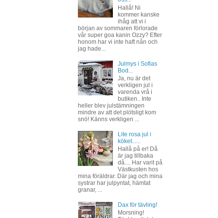
Hallå! Ni
kommer kanske
ihåg att vi i
början av sommaren förlorade
vår super goa kanin Ozzy? Efter
honom har vi inte haft nån och
jag hade...
Julmys i Sofias
Bod...
Ja, nu är det
verkligen jul i
varenda vrå i
butiken.. Inte
heller blev julstämningen
mindre av att det plötsligt kom
snö! Känns verkligen ...
Lite rosa jul i
köket......
Hallå på er! Då
är jag tillbaka
då.... Har varit på
Västkusten hos
mina föräldrar. Där jag och mina
systrar har julpyntat, hämtat
granar, ...
Dax för tävling!
Morsning!