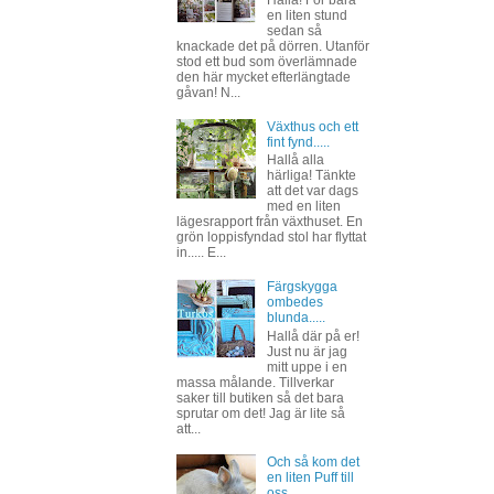
Hallå! För bara
en liten stund
sedan så
knackade det på dörren. Utanför
stod ett bud som överlämnade
den här mycket efterlängtade
gåvan! N...
Växthus och ett
fint fynd.....
Hallå alla
härliga! Tänkte
att det var dags
med en liten
lägesrapport från växthuset. En
grön loppisfyndad stol har flyttat
in..... E...
Färgskygga
ombedes
blunda.....
Hallå där på er!
Just nu är jag
mitt uppe i en
massa målande. Tillverkar
saker till butiken så det bara
sprutar om det! Jag är lite så
att...
Och så kom det
en liten Puff till
oss...