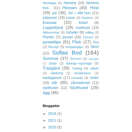
Hemma
(10)
Hemma
Hemlagat
(4)
Hönsen
(40)
Höst
hos...
(11)
(39)
jul
(36)
Jul i vårt hus
(21)
julpyssel
(19)
kakfat
(2)
Kaninen
(3)
kransar
(32)
köket
(9)
Loppisfynd
(29)
marknad
(15)
nyheter
(9)
Midsommar
(5)
odling
(3)
Plantor
(7)
pyssel
(16)
Pyssel
(3)
pysseltips
(81)
Påsk
(27)
Rea
Skrot
(2)
Recept
(5)
shoppingtips
(5)
Sofias Bod
(164)
(12)
Sommar
(37)
Sovrum
(3)
speglar
Stolar
(2)
tidnings-reportage
(6)
(1)
Trädgård
(39)
Tävling
(4)
utflykt
(2)
utlottning
(2)
utmärkelser
(2)
vardagsrum
(17)
vinter
veranda
(4)
vår
(85)
(10)
vårmarknad
(12)
Växthuset
(28)
växthuset
(12)
ägg
(46)
Bloggarkiv
►
2024
(1)
►
2021
(1)
►
2020
(5)