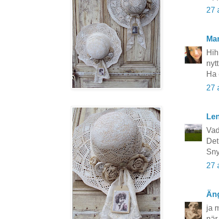
27 
Ma
Hih
nyt
Ha 
27 
Le
Vad 
Det 
Sny
27 
Äng
ja m
när