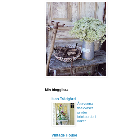
Min blogglista
Isas Trädgård
Återvunna
flaskvaser
pryder
brickbordet i
köket
Vintage House