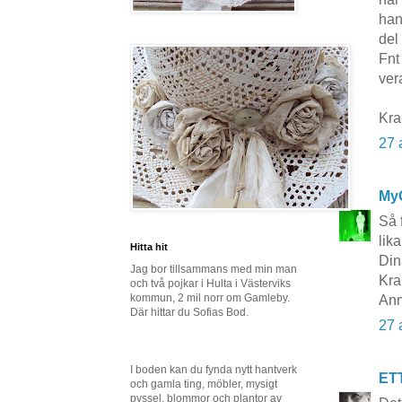
han
del 
Fnt
ver
Kra
27 
My
Så 
lik
Hitta hit
Din
Jag bor tillsammans med min man
Kr
och två pojkar i Hulta i Västerviks
kommun, 2 mil norr om Gamleby.
An
Där hittar du Sofias Bod.
27 
I boden kan du fynda nytt hantverk
ET
och gamla ting, möbler, mysigt
pyssel, blommor och plantor av