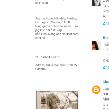
Det
olika slag.
ju 
Kra
Ann
Jag har öppet Måndag, Fredag,
Lördag och Söndag 11-18
27 
Ring gärna och kolla innan.... så
jag inte har åkt i väg
nån liten sväng och skjutsat barn
Els
eller så...
Trå
lit
Tfn: 070-515 29 55
KR
Adress: Hulta Monahult , 59475
27 
Edsbruk
idé
Jap
har
Men
Du 