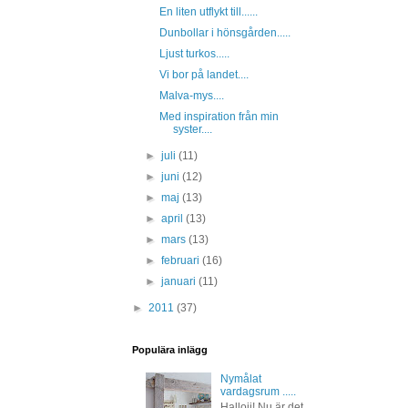
En liten utflykt till......
Dunbollar i hönsgården.....
Ljust turkos.....
Vi bor på landet....
Malva-mys....
Med inspiration från min
syster....
►
juli
(11)
►
juni
(12)
►
maj
(13)
►
april
(13)
►
mars
(13)
►
februari
(16)
►
januari
(11)
►
2011
(37)
Populära inlägg
Nymålat
vardagsrum .....
Hallojj! Nu är det