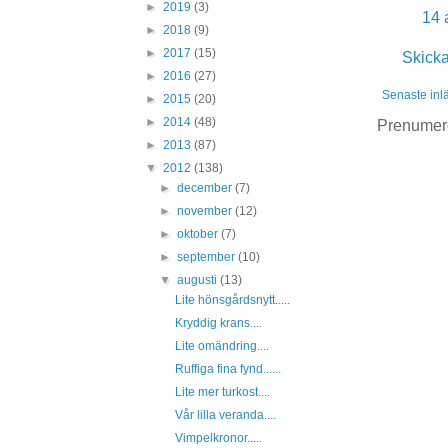
►
2019
(3)
14 
►
2018
(9)
►
2017
(15)
Skick
►
2016
(27)
Senaste inl
►
2015
(20)
►
2014
(48)
Prenumer
►
2013
(87)
▼
2012
(138)
►
december
(7)
►
november
(12)
►
oktober
(7)
►
september
(10)
▼
augusti
(13)
Lite hönsgårdsnytt.....
Kryddig krans....
Lite omändring....
Ruffiga fina fynd......
Lite mer turkost....
Vår lilla veranda....
Vimpelkronor.....