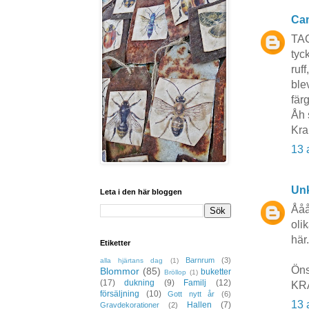
Cam
TAC
tyc
ruff
ble
fär
Åh 
Kr
13 
Un
Leta i den här bloggen
Ååå
oli
här.
Etiketter
Barnrum
(3)
alla hjärtans dag
(1)
Öns
Blommor
(85)
buketter
Bröllop
(1)
(17)
dukning
(9)
Familj
(12)
KR
försäljning
(10)
Gott nytt år
(6)
13 
Hallen
(7)
Gravdekorationer
(2)