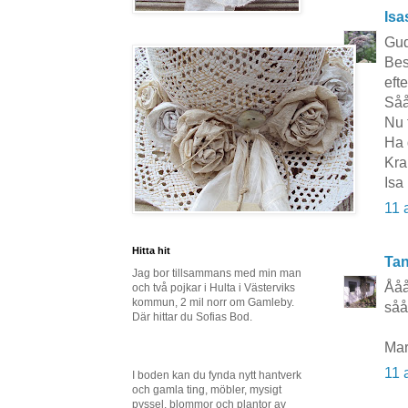
Isa
Gud
Bes
eft
Såå
Nu f
Ha 
Kr
Isa
11 
Hitta hit
Tan
Jag bor tillsammans med min man
Ååå
och två pojkar i Hulta i Västerviks
kommun, 2 mil norr om Gamleby.
såå
Där hittar du Sofias Bod.
Mar
11 
I boden kan du fynda nytt hantverk
och gamla ting, möbler, mysigt
pyssel, blommor och plantor av