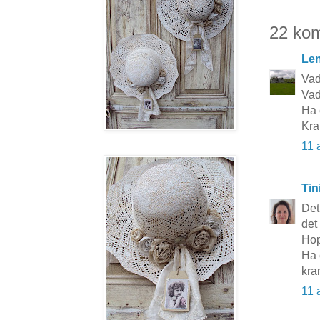
22 ko
Le
Vad
Vad
Ha 
Kra
11 
Tin
Det 
det
Hop
Ha 
kra
11 