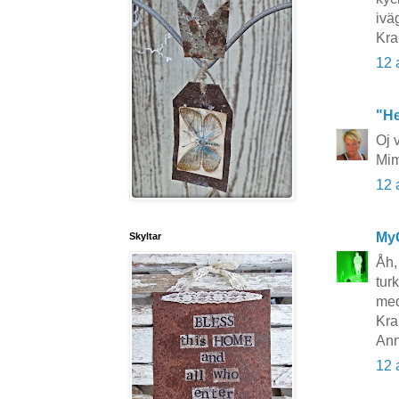
ivä
Kra
12 
"He
Oj 
Mi
12 
My
Skyltar
Åh,
tur
med
Kr
An
12 