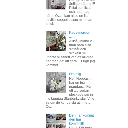
äntligen färdigt!!!
Piffat och fixat
och nu är jag
nöjd. Ovan kan ni se en liten
tjuvtitt i spegeln, som min man
snick...
Kaos-morgon
.......
Alltså, ibland vill
man bara slita
sitt hår och
skrika!!! Nu
undrar ni säkert vad ett olivträd
har med det att göra.... Lugn jag
kommer ...
Om mig......
Hej! Hoppas ni
har en bra
måndag.... För
ett tag sedan
plockade jag in
lite taggiga Slånbärkvistar. Ville
se om de kunde slå ut inne...
Oc...
Den har kommit,
den har
kommit!!!!