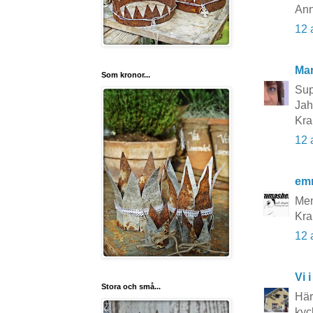
Ann
12 
Mar
Som kronor...
Sup
Jah
Kra
12 
em
Men 
Kr
12 
Vi i
Stora och små...
Här
kyc