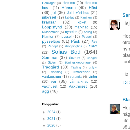
Hemma
(10)
Hemma
Hemlagat
(4)
Hönsen
(40)
Höst
hos...
(11)
(39)
jul
(36)
Jul i vårt hus
(21)
San
julpyssel
(19)
kakfat
(2)
Kaninen
(3)
kransar
(32)
köket
(9)
Hej
Loppisfynd
(29)
marknad
(15)
nyheter
(9)
Midsommar
(5)
odling
(3)
Hop
Plantor
(7)
pyssel
(16)
Pyssel
(3)
pysseltips
(81)
Påsk
(27)
Rea
otr
Skrot
(2)
Recept
(5)
shoppingtips
(5)
nym
Sofias Bod
(164)
(12)
bla
Sommar
(37)
Sovrum
(3)
speglar
loo
Stolar
(2)
tidnings-reportage
(6)
(1)
Trädgård
(39)
Tävling
(4)
utflykt
(2)
utlottning
(2)
utmärkelser
(2)
Ha 
vardagsrum
(17)
vinter
veranda
(4)
vår
(85)
(10)
vårmarknad
(12)
13 
Växthuset
(28)
växthuset
(12)
ägg
(46)
Bla
Bloggarkiv
Hej
►
2024
(1)
någ
►
2021
(1)
lite
►
2020
(5)
söt