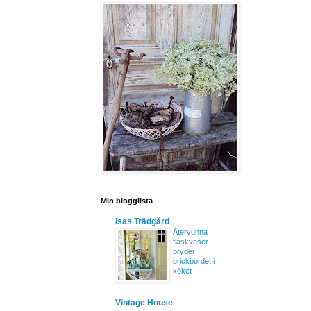
Min blogglista
Isas Trädgård
Återvunna
flaskvaser
pryder
brickbordet i
köket
Vintage House