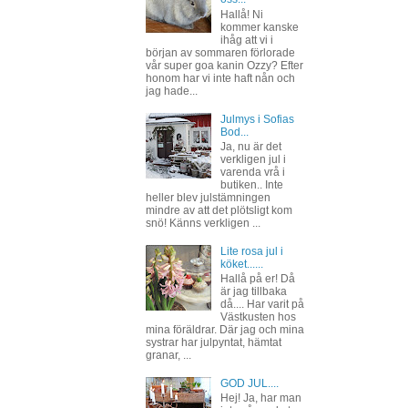
Hallå! Ni
kommer kanske
ihåg att vi i
början av sommaren förlorade
vår super goa kanin Ozzy? Efter
honom har vi inte haft nån och
jag hade...
Julmys i Sofias
Bod...
Ja, nu är det
verkligen jul i
varenda vrå i
butiken.. Inte
heller blev julstämningen
mindre av att det plötsligt kom
snö! Känns verkligen ...
Lite rosa jul i
köket......
Hallå på er! Då
är jag tillbaka
då.... Har varit på
Västkusten hos
mina föräldrar. Där jag och mina
systrar har julpyntat, hämtat
granar, ...
GOD JUL....
Hej! Ja, har man