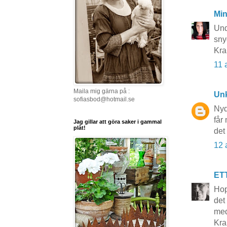
Mi
Und
sny
Kra
11 
Maila mig gärna på :
Un
sofiasbod@hotmail.se
Nyd
får
Jag gillar att göra saker i gammal
plåt!
det 
12 
ET
Hop
det
med
Kra