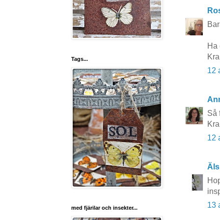
Ros
Bar
Ha 
Kr
Tags...
12 
An
Så f
Kr
12 
Äls
Hop
ins
13 
med fjärilar och insekter...