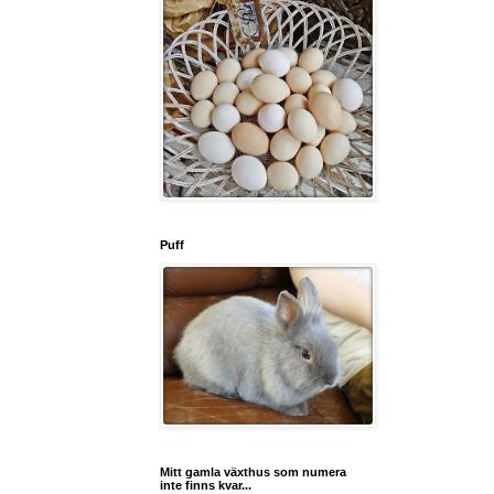
Puff
Mitt gamla växthus som numera
inte finns kvar...