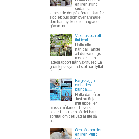
Hallå! För bara
en liten stund
sedan så
knackade det på dörren. Utanför
stod ett bud som överlämnade
den här mycket efterlängtade
gåvan! N...
Växthus och ett
fint fynd.....
Hallå alla
härliga! Tänkte
att det var dags
med en liten
lägesrapport från växthuset. En
grön loppisfyndad stol har flyttat
in..... E...
Färgskygga
ombedes
blunda.....
Hallå där på er!
Just nu är jag
mitt uppe i en
massa målande. Tillverkar
saker till butiken så det bara
sprutar om det! Jag är lite så
att...
Och så kom det
en liten Puff till
oss...