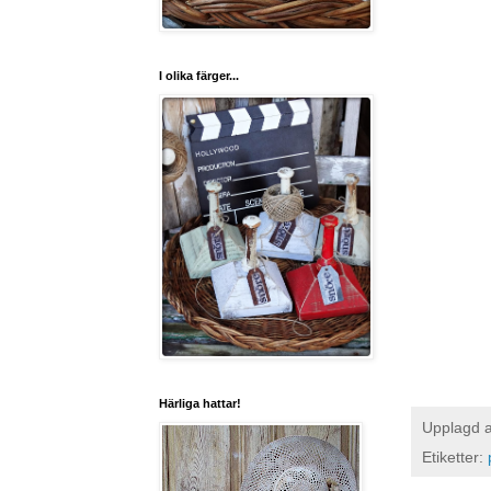
I olika färger...
Härliga hattar!
Upplagd 
Etiketter: