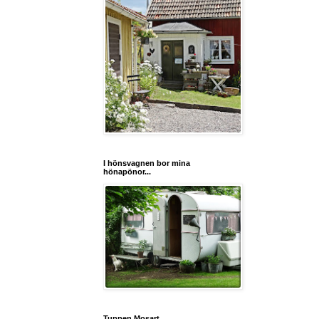
I hönsvagnen bor mina
hönapönor...
Tuppen Mosart