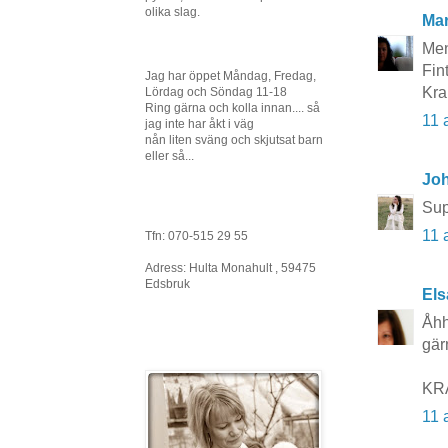
olika slag.
Mar
Men
Fin
Jag har öppet Måndag, Fredag,
Kra
Lördag och Söndag 11-18
Ring gärna och kolla innan.... så
11 
jag inte har åkt i väg
nån liten sväng och skjutsat barn
eller så...
Joh
Sup
11 
Tfn: 070-515 29 55
Adress: Hulta Monahult , 59475
Edsbruk
Els
Åhh
gär
KR
11 