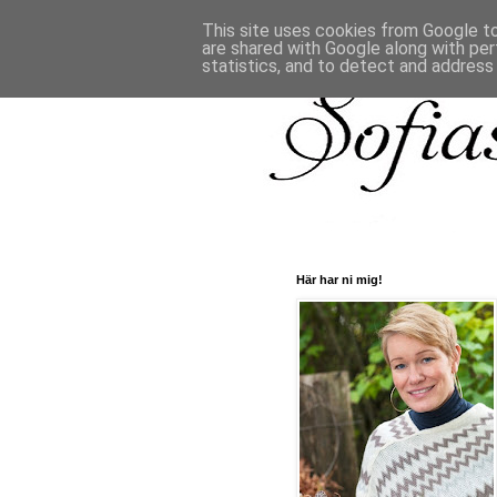
This site uses cookies from Google to 
are shared with Google along with per
statistics, and to detect and address
Här har ni mig!