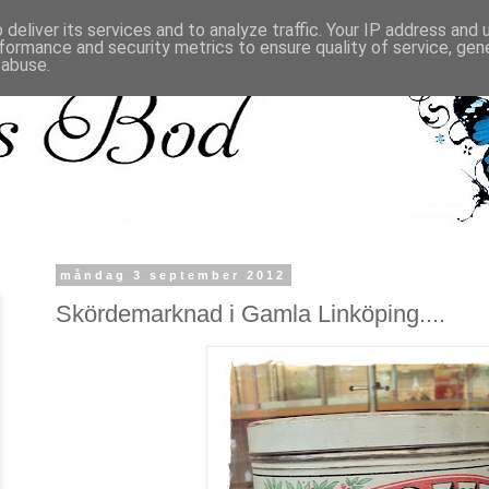
deliver its services and to analyze traffic. Your IP address and
formance and security metrics to ensure quality of service, ge
 abuse.
måndag 3 september 2012
Skördemarknad i Gamla Linköping....