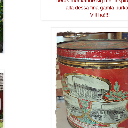
Deras mor kände sig mer inspir
alla dessa fina gamla burkar
Vill ha!!!!