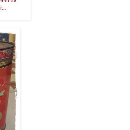
erad av
...