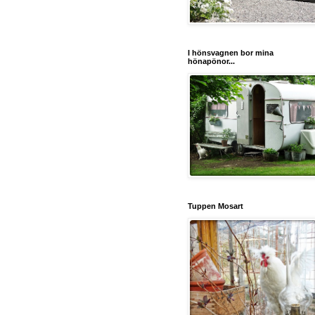
I hönsvagnen bor mina
hönapönor...
Tuppen Mosart