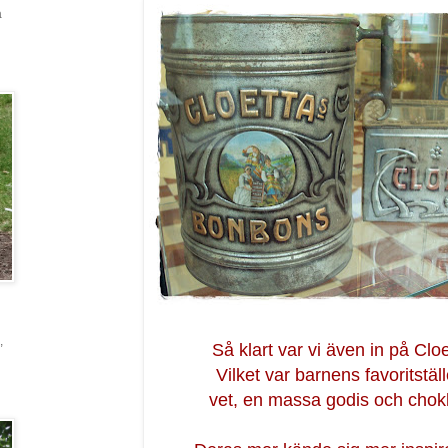
a
,
Så klart var vi även in på Cloe
Vilket var barnens favoritställ
vet, en massa godis och chokl