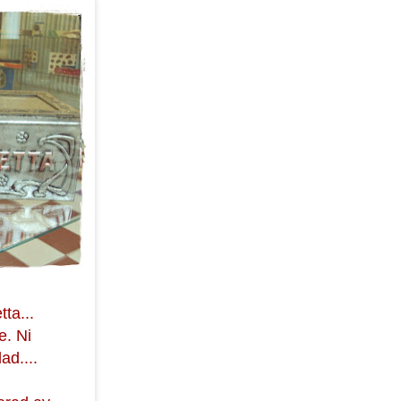
tta...
e. Ni
ad....