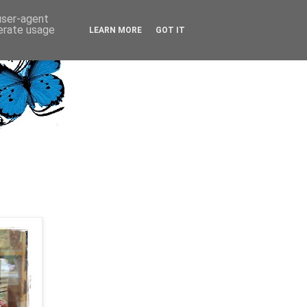
 user-agent
nerate usage
LEARN MORE
GOT IT