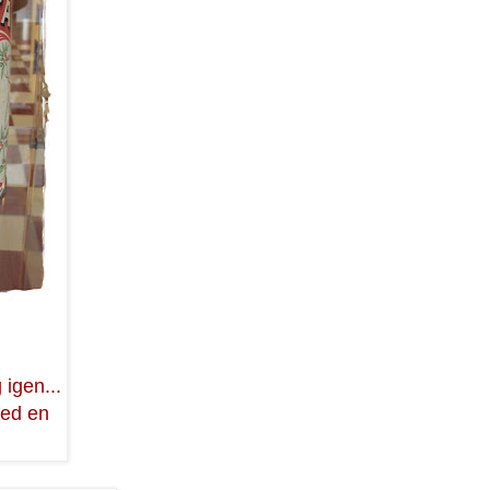
 igen...
med en