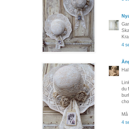
Nya
Gam
Ska
Kra
4 s
Äng
Hal
Lin
du 
bur
cho
Må 
4 s