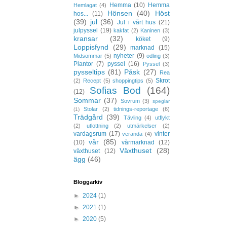
Hemma
(10)
Hemma
Hemlagat
(4)
Hönsen
(40)
Höst
hos...
(11)
(39)
jul
(36)
Jul i vårt hus
(21)
julpyssel
(19)
kakfat
(2)
Kaninen
(3)
kransar
(32)
köket
(9)
Loppisfynd
(29)
marknad
(15)
nyheter
(9)
Midsommar
(5)
odling
(3)
Plantor
(7)
pyssel
(16)
Pyssel
(3)
pysseltips
(81)
Påsk
(27)
Rea
Skrot
(2)
Recept
(5)
shoppingtips
(5)
Sofias Bod
(164)
(12)
Sommar
(37)
Sovrum
(3)
speglar
Stolar
(2)
tidnings-reportage
(6)
(1)
Trädgård
(39)
Tävling
(4)
utflykt
(2)
utlottning
(2)
utmärkelser
(2)
vardagsrum
(17)
vinter
veranda
(4)
vår
(85)
(10)
vårmarknad
(12)
Växthuset
(28)
växthuset
(12)
ägg
(46)
Bloggarkiv
►
2024
(1)
►
2021
(1)
►
2020
(5)