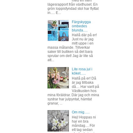
med en liten
lägesrapport från växthuset. En
grön loppisfyndad stol har flyttat
in..... E...
Färgskygga
ombedes
blunda.....
Hallå där på er!
Just nu är jag
mitt uppe i en
massa målande. Tillverkar
saker till butiken så det bara
sprutar om det! Jag är lite så
att...
Lite rosa jul i
köket......
Hallå på er! Då
är jag tillbaka
då.... Har varit på
Västkusten hos
mina föräldrar. Där jag och mina
systrar har julpyntat, hämtat
granar, ...
Om mig......
Hej! Hoppas ni
har en bra
måndag.... För
ett tag sedan