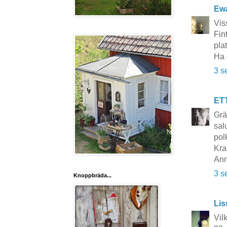
Ewa
Vis
Fin
pla
Ha 
3 s
ET
Grä
sal
pol
Kra
Ann
3 s
Knoppbräda...
Lis
Vil