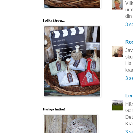
Vilk
urm
din
I olika färger...
3 s
Ros
Jav
sku
Ha 
kra
3 s
Le
Härl
Härliga hattar!
Gam
Det
Kra
3 s