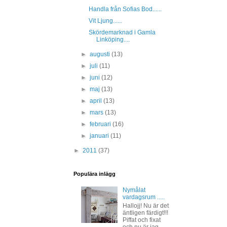
Handla från Sofias Bod......
Vit Ljung......
Skördemarknad i Gamla
Linköping....
►
augusti
(13)
►
juli
(11)
►
juni
(12)
►
maj
(13)
►
april
(13)
►
mars
(13)
►
februari
(16)
►
januari
(11)
►
2011
(37)
Populära inlägg
Nymålat
vardagsrum .....
Hallojj! Nu är det
äntligen färdigt!!!
Piffat och fixat
och nu är jag