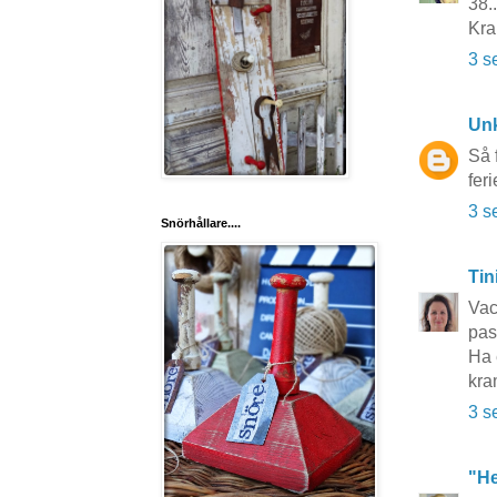
38..
Kra
3 s
Un
Så 
fer
3 s
Snörhållare....
Tin
Vac
pass
Ha 
kra
3 s
"He