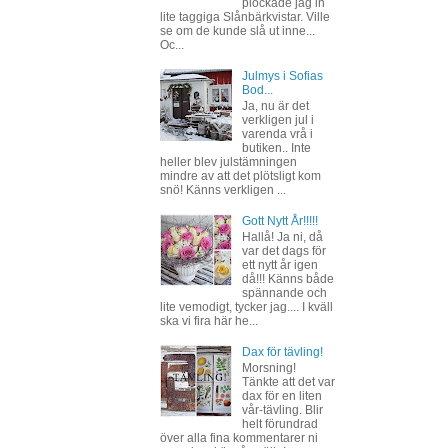
plockade jag in
lite taggiga Slånbärkvistar. Ville
se om de kunde slå ut inne...
Oc...
Julmys i Sofias
Bod...
Ja, nu är det
verkligen jul i
varenda vrå i
butiken.. Inte
heller blev julstämningen
mindre av att det plötsligt kom
snö! Känns verkligen ...
Gott Nytt År!!!!!
Hallå! Ja ni, då
var det dags för
ett nytt år igen
då!!! Känns både
spännande och
lite vemodigt, tycker jag.... I kväll
ska vi fira här he...
Dax för tävling!
Morsning!
Tänkte att det var
dax för en liten
vår-tävling. Blir
helt förundrad
över alla fina kommentarer ni