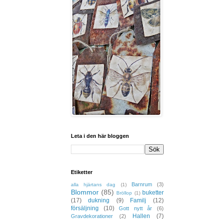
Leta i den här bloggen
Etiketter
Barnrum
(3)
alla hjärtans dag
(1)
Blommor
(85)
buketter
Bröllop
(1)
(17)
dukning
(9)
Familj
(12)
försäljning
(10)
Gott nytt år
(6)
Hallen
(7)
Gravdekorationer
(2)