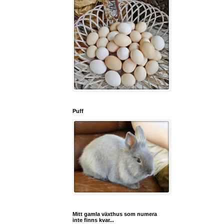
Puff
Mitt gamla växthus som numera
inte finns kvar...