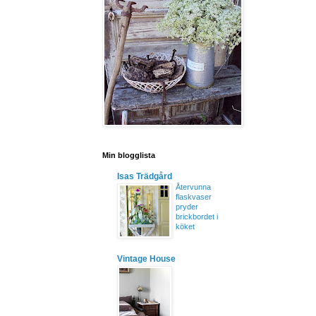
Min blogglista
Isas Trädgård
Återvunna
flaskvaser
pryder
brickbordet i
köket
Vintage House