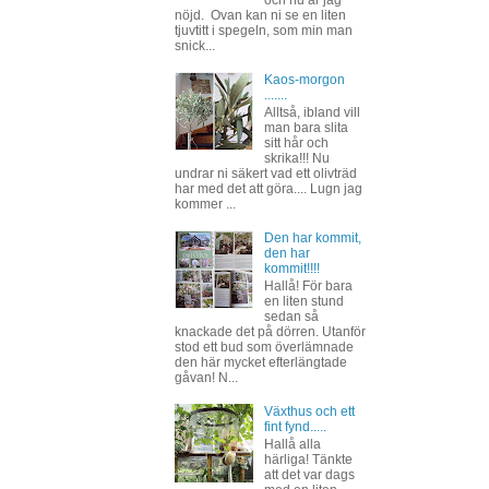
nöjd. Ovan kan ni se en liten
tjuvtitt i spegeln, som min man
snick...
Kaos-morgon
.......
Alltså, ibland vill
man bara slita
sitt hår och
skrika!!! Nu
undrar ni säkert vad ett olivträd
har med det att göra.... Lugn jag
kommer ...
Den har kommit,
den har
kommit!!!!
Hallå! För bara
en liten stund
sedan så
knackade det på dörren. Utanför
stod ett bud som överlämnade
den här mycket efterlängtade
gåvan! N...
Växthus och ett
fint fynd.....
Hallå alla
härliga! Tänkte
att det var dags