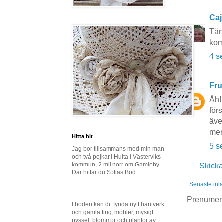
Caj
Tän
kom
4 s
Fru
Åh!
för
äve
mer
Hitta hit
5 s
Jag bor tillsammans med min man
och två pojkar i Hulta i Västerviks
kommun, 2 mil norr om Gamleby.
Skick
Där hittar du Sofias Bod.
Senaste inl
Prenumer
I boden kan du fynda nytt hantverk
och gamla ting, möbler, mysigt
pyssel, blommor och plantor av