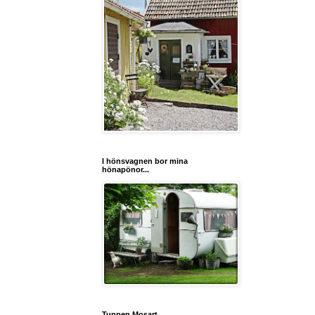
I hönsvagnen bor mina
hönapönor...
Tuppen Mosart