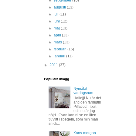
►
september
(10)
►
augusti
(13)
►
juli
(11)
►
juni
(12)
►
maj
(13)
►
april
(13)
►
mars
(13)
►
februari
(16)
►
januari
(11)
►
2011
(37)
Populära inlägg
Nymålat
vardagsrum .....
Hallojj! Nu är det
äntligen färdigt!!!
Piffat och fixat
och nu är jag
nöjd. Ovan kan ni se en liten
tjuvtitt i spegeln, som min man
snick...
Kaos-morgon