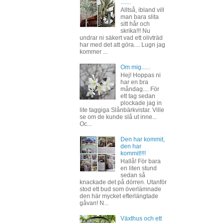
.......
Alltså, ibland vill
man bara slita
sitt hår och
skrika!!! Nu
undrar ni säkert vad ett olivträd
har med det att göra.... Lugn jag
kommer ...
Om mig......
Hej! Hoppas ni
har en bra
måndag.... För
ett tag sedan
plockade jag in
lite taggiga Slånbärkvistar. Ville
se om de kunde slå ut inne...
Oc...
Den har kommit,
den har
kommit!!!!
Hallå! För bara
en liten stund
sedan så
knackade det på dörren. Utanför
stod ett bud som överlämnade
den här mycket efterlängtade
gåvan! N...
Växthus och ett