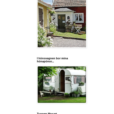
I hönsvagnen bor mina
hönapönor...
Tuppen Mosart