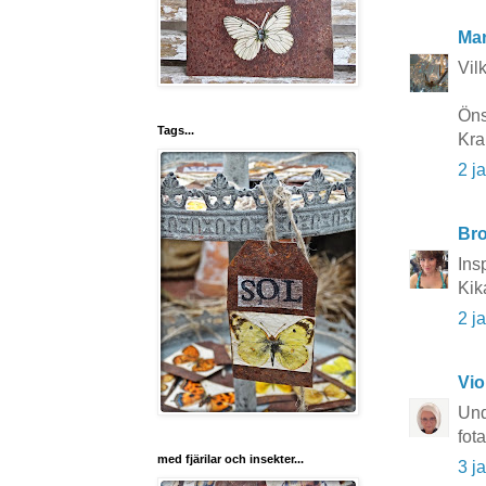
Mar
Vil
Önsk
Tags...
Kra
2 j
Bro
Ins
Kik
2 j
Vio
Und
fot
med fjärilar och insekter...
3 j