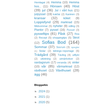
Hemma
(10)
Hemma
Hemlagat
(4)
Hönsen
(40)
Höst
hos...
(11)
(39)
jul
(36)
Jul i vårt hus
(21)
julpyssel
(19)
kakfat
(2)
Kaninen
(3)
kransar
(32)
köket
(9)
Loppisfynd
(29)
marknad
(15)
nyheter
(9)
Midsommar
(5)
odling
(3)
Plantor
(7)
pyssel
(16)
Pyssel
(3)
pysseltips
(81)
Påsk
(27)
Rea
Skrot
(2)
Recept
(5)
shoppingtips
(5)
Sofias Bod
(164)
(12)
Sommar
(37)
Sovrum
(3)
speglar
Stolar
(2)
tidnings-reportage
(6)
(1)
Trädgård
(39)
Tävling
(4)
utflykt
(2)
utlottning
(2)
utmärkelser
(2)
vardagsrum
(17)
vinter
veranda
(4)
vår
(85)
(10)
vårmarknad
(12)
Växthuset
(28)
växthuset
(12)
ägg
(46)
Bloggarkiv
►
2024
(1)
►
2021
(1)
►
2020
(5)