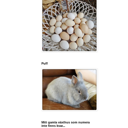
Puff
Mitt gamla växthus som numera
inte finns kvar...