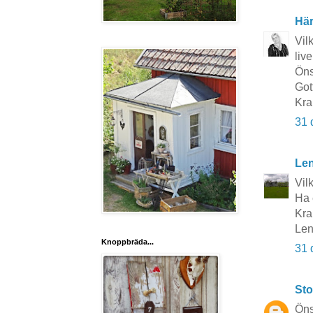
Här
Vil
liv
Öns
Got
Kra
31 
Le
Vil
Ha 
Kra
Le
Knoppbräda...
31 
Sto
Önsk