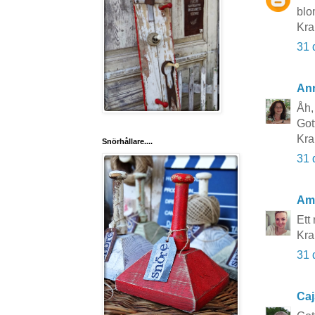
blo
Kr
31 
An
Åh,
Got
Kr
Snörhållare....
31 
Ame
Ett 
Kra
31 
Caj