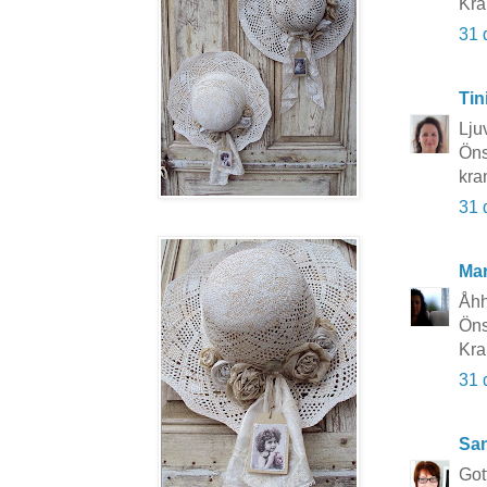
Kra
31 
Tin
Lju
Önsk
kra
31 
Mar
Åhh 
Önsk
Kra
31 
San
Got