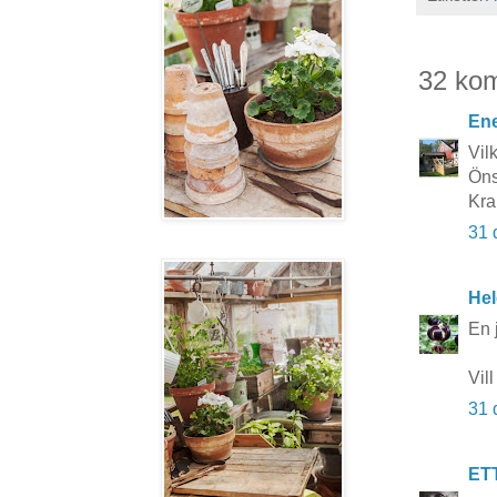
32 ko
Ene
Vil
Önsk
Kra
31 
Hel
En 
Vil
31 
ET