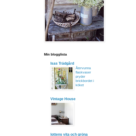
Min blogglista
Isas Trädgård
Återvunna
flaskvaser
pryder
brickbordet i
köket
Vintage House
lottens vita och gröna