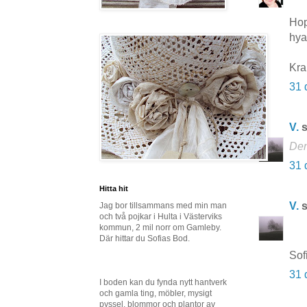
Hop
hya
Kr
31 
V.
s
Den
31 
Hitta hit
V.
s
Jag bor tillsammans med min man
och två pojkar i Hulta i Västerviks
kommun, 2 mil norr om Gamleby.
Där hittar du Sofias Bod.
Sof
31 
I boden kan du fynda nytt hantverk
och gamla ting, möbler, mysigt
pyssel, blommor och plantor av