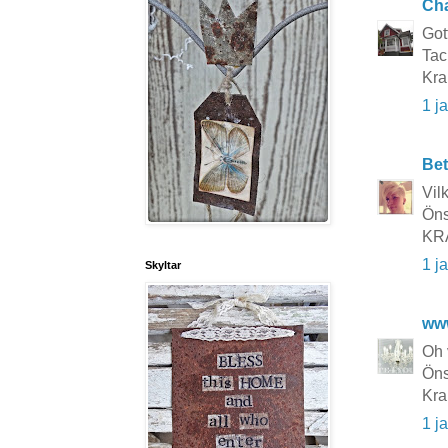
Cha
Gott
Tack
Kra
1 j
Bet
Vil
Öns
KR
1 j
Skyltar
ww
Oh 
Önsk
Kra
1 j