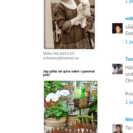
1 j
mit
såå
Got
1 j
Maila mig gärna på :
sofiasbod@hotmail.se
Tan
Här
Jag gillar att göra saker i gammal
und
plåt!
Öns
Kra
1 j
Nin
Tac