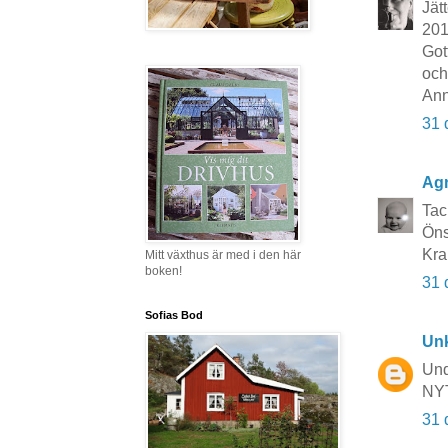
Jätt
201
Got
och
Ann
31 
Ag
Tack
Öns
Kra
Mitt växthus är med i den här
boken!
31 
Sofias Bod
Un
Und
NYT
31 