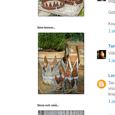
insp
Gott
Kra
Som kronor...
1 j
Tan
Vil
1 j
Len
Tack
vis
kra
1 j
Stora och små...