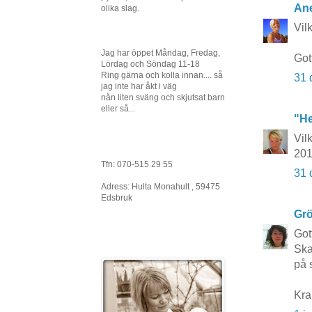
Ane
olika slag.
Vil
Jag har öppet Måndag, Fredag,
Gott
Lördag och Söndag 11-18
Ring gärna och kolla innan.... så
31 
jag inte har åkt i väg
nån liten sväng och skjutsat barn
eller så...
"He
Vilk
201
Tfn: 070-515 29 55
31 
Adress: Hulta Monahult , 59475
Edsbruk
Grö
Gott
Ska
på 
Kra