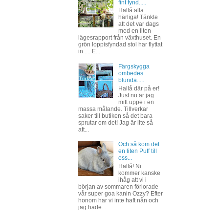
fint fynd.....
Hallå alla
härliga! Tänkte
att det var dags
med en liten
lägesrapport från växthuset. En
grön loppisfyndad stol har flyttat
in..... E...
Färgskygga
ombedes
blunda.....
Hallå där på er!
Just nu är jag
mitt uppe i en
massa målande. Tillverkar
saker till butiken så det bara
sprutar om det! Jag är lite så
att...
Och så kom det
en liten Puff till
oss...
Hallå! Ni
kommer kanske
ihåg att vi i
början av sommaren förlorade
vår super goa kanin Ozzy? Efter
honom har vi inte haft nån och
jag hade...