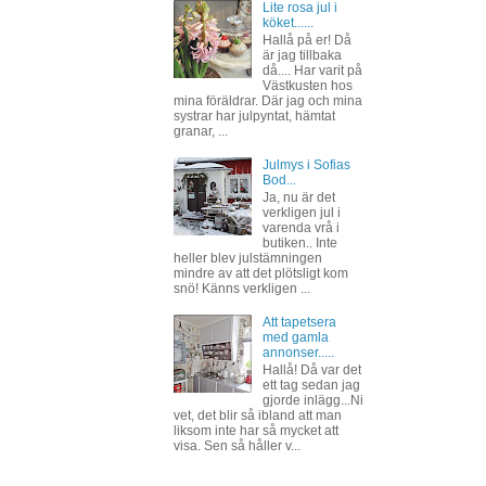
Lite rosa jul i
köket......
Hallå på er! Då
är jag tillbaka
då.... Har varit på
Västkusten hos
mina föräldrar. Där jag och mina
systrar har julpyntat, hämtat
granar, ...
Julmys i Sofias
Bod...
Ja, nu är det
verkligen jul i
varenda vrå i
butiken.. Inte
heller blev julstämningen
mindre av att det plötsligt kom
snö! Känns verkligen ...
Att tapetsera
med gamla
annonser.....
Hallå! Då var det
ett tag sedan jag
gjorde inlägg...Ni
vet, det blir så ibland att man
liksom inte har så mycket att
visa. Sen så håller v...