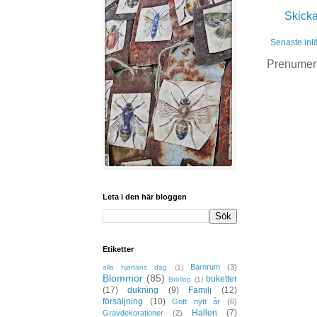
Skick
Senaste inl
Prenumer
Leta i den här bloggen
Etiketter
Barnrum
(3)
alla hjärtans dag
(1)
Blommor
(85)
buketter
Bröllop
(1)
(17)
dukning
(9)
Familj
(12)
försäljning
(10)
Gott nytt år
(6)
Hallen
(7)
Gravdekorationer
(2)