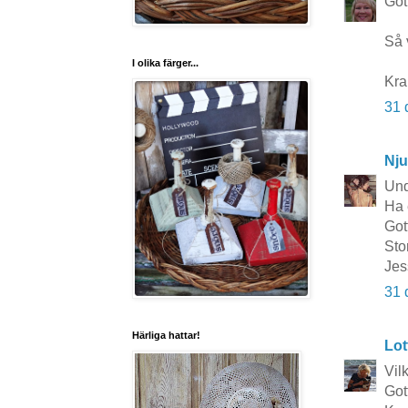
Gott
Så 
I olika färger...
Kra
31 
Nju
Und
Ha 
Got
Sto
Jes
31 
Härliga hattar!
Lot
Vil
Got