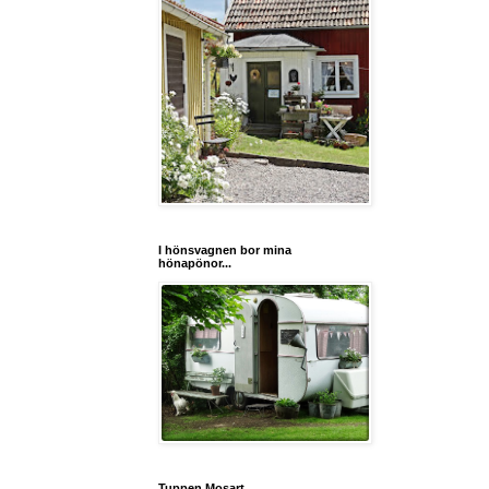
I hönsvagnen bor mina
hönapönor...
Tuppen Mosart