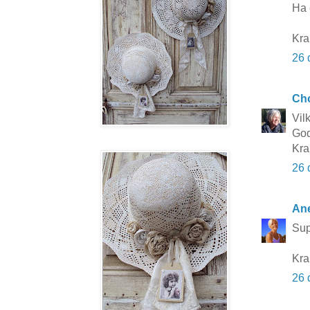
Ha 
Kr
26 
Cho
Vilk
God
Kra
26 
Ane
Sup
Kram
26 