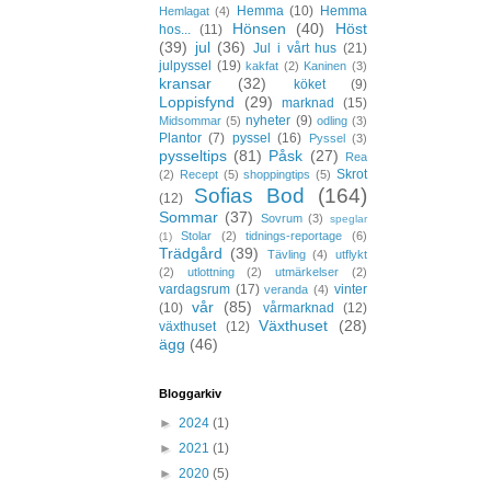
Hemma
(10)
Hemma
Hemlagat
(4)
Hönsen
(40)
Höst
hos...
(11)
(39)
jul
(36)
Jul i vårt hus
(21)
julpyssel
(19)
kakfat
(2)
Kaninen
(3)
kransar
(32)
köket
(9)
Loppisfynd
(29)
marknad
(15)
nyheter
(9)
Midsommar
(5)
odling
(3)
Plantor
(7)
pyssel
(16)
Pyssel
(3)
pysseltips
(81)
Påsk
(27)
Rea
Skrot
(2)
Recept
(5)
shoppingtips
(5)
Sofias Bod
(164)
(12)
Sommar
(37)
Sovrum
(3)
speglar
Stolar
(2)
tidnings-reportage
(6)
(1)
Trädgård
(39)
Tävling
(4)
utflykt
(2)
utlottning
(2)
utmärkelser
(2)
vardagsrum
(17)
vinter
veranda
(4)
vår
(85)
(10)
vårmarknad
(12)
Växthuset
(28)
växthuset
(12)
ägg
(46)
Bloggarkiv
►
2024
(1)
►
2021
(1)
►
2020
(5)