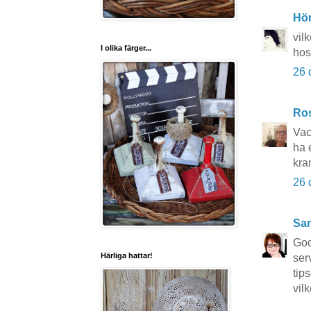
Hö
vil
I olika färger...
hos
26 
Ros
Vac
ha 
kra
26 
San
God
Härliga hattar!
ser
tips
vil