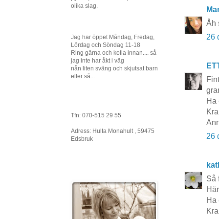
olika slag.
Ma
Åh s
26 
Jag har öppet Måndag, Fredag,
Lördag och Söndag 11-18
Ring gärna och kolla innan.... så
jag inte har åkt i väg
ET
nån liten sväng och skjutsat barn
eller så...
Fint
gra
Ha 
Kra
Tfn: 070-515 29 55
Ann
Adress: Hulta Monahult , 59475
26 
Edsbruk
kat
Så 
Här
Ha 
Kra