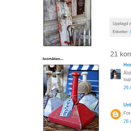
Upplagd 
Etiketter:
21 ko
Snörhållare....
Ho
Äls
sup
26 
Un
For
26 