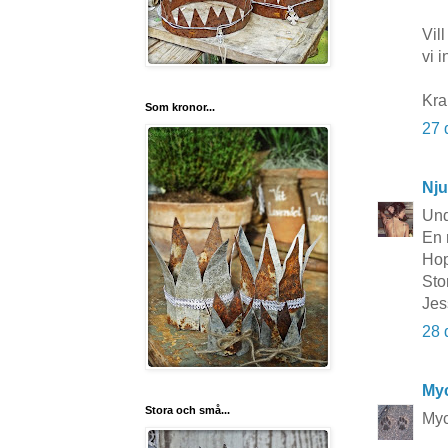
Vil
vi i
Kra
Som kronor...
27 
Nju
Und
En 
Hop
Sto
Jes
28 
Myc
Stora och små...
Myc