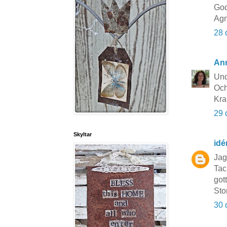
God
Agn
28 
An
Und
Och
Kr
29 
Skyltar
idé
Jag
Tac
gott
Sto
30 