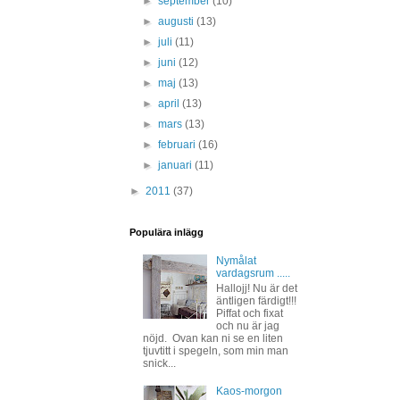
►
september
(10)
►
augusti
(13)
►
juli
(11)
►
juni
(12)
►
maj
(13)
►
april
(13)
►
mars
(13)
►
februari
(16)
►
januari
(11)
►
2011
(37)
Populära inlägg
Nymålat
vardagsrum .....
Hallojj! Nu är det
äntligen färdigt!!!
Piffat och fixat
och nu är jag
nöjd. Ovan kan ni se en liten
tjuvtitt i spegeln, som min man
snick...
Kaos-morgon