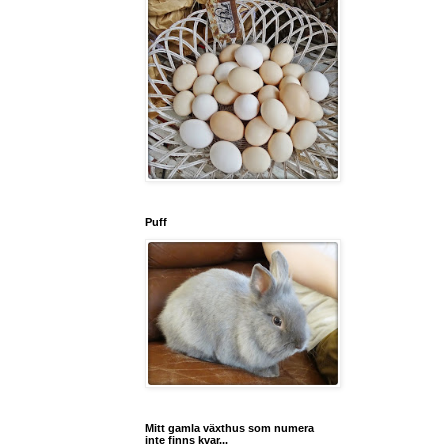
Puff
Mitt gamla växthus som numera
inte finns kvar...