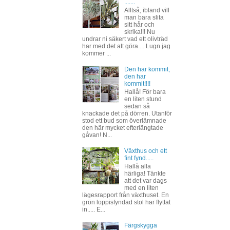
.......
Alltså, ibland vill
man bara slita
sitt hår och
skrika!!! Nu
undrar ni säkert vad ett olivträd
har med det att göra.... Lugn jag
kommer ...
Den har kommit,
den har
kommit!!!!
Hallå! För bara
en liten stund
sedan så
knackade det på dörren. Utanför
stod ett bud som överlämnade
den här mycket efterlängtade
gåvan! N...
Växthus och ett
fint fynd.....
Hallå alla
härliga! Tänkte
att det var dags
med en liten
lägesrapport från växthuset. En
grön loppisfyndad stol har flyttat
in..... E...
Färgskygga