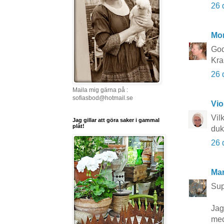
26 
Mo
God
Kra
26 
Maila mig gärna på :
sofiasbod@hotmail.se
Vio
Vil
Jag gillar att göra saker i gammal
plåt!
duk
26 
Mar
Sup
Jag
med