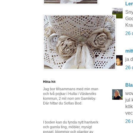
Le
Sny
God
Kra
26 
mit
ja 
26 
Hitta hit
Bla
Jag bor tillsammans med min man
wow
och två pojkar i Hulta i Västerviks
kommun, 2 mil norr om Gamleby.
jul
Där hittar du Sofias Bod.
kök
vec
26 
I boden kan du fynda nytt hantverk
och gamla ting, möbler, mysigt
pyssel, blommor och plantor av