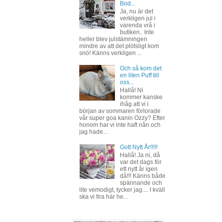
Bod...
Ja, nu är det
verkligen jul i
varenda vrå i
butiken.. Inte
heller blev julstämningen
mindre av att det plötsligt kom
snö! Känns verkligen ...
Och så kom det
en liten Puff till
oss...
Hallå! Ni
kommer kanske
ihåg att vi i
början av sommaren förlorade
vår super goa kanin Ozzy? Efter
honom har vi inte haft nån och
jag hade...
Gott Nytt År!!!!!
Hallå! Ja ni, då
var det dags för
ett nytt år igen
då!!! Känns både
spännande och
lite vemodigt, tycker jag.... I kväll
ska vi fira här he...