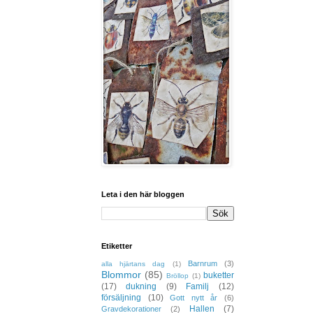
Leta i den här bloggen
Etiketter
Barnrum
(3)
alla hjärtans dag
(1)
Blommor
(85)
buketter
Bröllop
(1)
(17)
dukning
(9)
Familj
(12)
försäljning
(10)
Gott nytt år
(6)
Hallen
(7)
Gravdekorationer
(2)