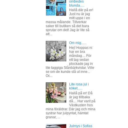
ombedes
blunda.....
Hallå där på er!
Just nu är jag
mitt uppe i en
massa målande. Tillverkar
saker till butiken så det bara
sprutar om det! Jag är lite så
att...
Om mig......
Hej! Hoppas ni
har en bra
måndag.... För
ett tag sedan
plockade jag in
lite taggiga Slånbärkvistar. Ville
se om de kunde slå ut inne...
Oc...
Lite rosa jul i
köket......
Hallå på er! Då
är jag tillbaka
då.... Har varit på
Västkusten hos
mina föräldrar. Där jag och mina
systrar har julpyntat, hämtat
granar, ...
Julmys i Sofias