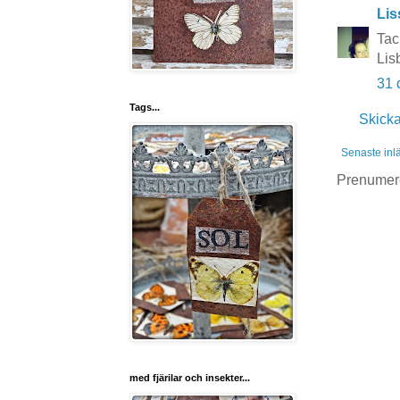
Lis
Tac
Lis
31 
Tags...
Skick
Senaste inl
Prenumer
med fjärilar och insekter...